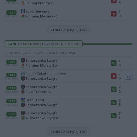
P
3
Czuwaj Przemyśl
29.05.2026
Sokół Sieniawa
1
16:00
P
0
Płomień Morawsko
24.05.2026
ZOBACZ WIĘCEJ (25)
SANOCZANKA ŚWIĘTE - OSTATNIE MECZE
2025/2026 · JAROSŁAW > KLASA OKRĘGOWA
Sanoczanka Święte
1
17:00
W
0
Płomień Morawsko
13.06.2026
Pogoń-Sokół II Lubaczów
7
11:00
P
TV
0
Sanoczanka Święte
06.06.2026
Sanoczanka Święte
2
18:00
W
0
Piast Tuczempy
03.06.2026
Orzeł Torki
2
17:00
W
3
Sanoczanka Święte
31.05.2026
Sanoczanka Święte
7
14:30
W
1
Wisłoczanka Tryńcza
23.05.2026
ZOBACZ WIĘCEJ (25)