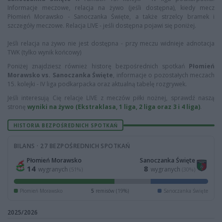
Informacje meczowe, relacja na żywo (jeśli dostępna), kiedy mecz
Płomień Morawsko - Sanoczanka Święte, a także strzelcy bramek i
szczegóły meczowe. Relacja LIVE - jeśli dostępna pojawi się poniżej.
Jeśli relacja na żywo nie jest dostępna - przy meczu widnieje adnotacja
TWK (tylko wynik końcowy)
Poniżej znajdziesz również historę bezpośrednich spotkań
Płomień
Morawsko vs. Sanoczanka Święte
, informacje o pozostałych meczach
15. kolejki - IV liga podkarpacka oraz aktualną tabelę rozgrywek.
Jeśli interesują Cię relacje LIVE z meczów piłki nożnej, sprawdź naszą
stronę
wyniki na żywo (Ekstraklasa, 1 liga, 2 liga oraz 3 i 4 liga)
.
HISTORIA BEZPOŚREDNICH SPOTKAŃ
BILANS · 27 BEZPOŚREDNICH SPOTKAŃ
Płomień Morawsko
Sanoczanka Święte
14
8
wygranych
wygranych
(51%)
(30%)
Płomień Morawsko
5
remisów (19%)
Sanoczanka Święte
2025/2026