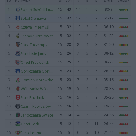
LP
DRUŻYNA
M
PKT
Z
R
P
GOLE
FORMA
1
15
43
14
1
0
90-9
Pogoń-Sokół II Lubaczów
2
15
37
12
1
2
51-17
Sokół Sieniawa
3
15
32
10
2
3
36-19
Czuwaj Przemyśl
4
15
32
10
2
3
51-22
Promyk Urzejowice
5
15
28
8
4
3
31-20
Piast Tuczempy
6
15
26
7
5
3
38-12
Start Lisie Jamy
7
15
25
7
4
4
36-23
Orzeł Przeworsk
8
15
23
7
2
6
26-30
Gorliczanka Gorliczyna
9
15
23
7
2
6
35-16
Płomień Morawsko
10
15
19
5
4
6
28-38
Wólczanka Wólka Pełkińska
11
15
16
5
1
9
35-28
Start Pruchnik
12
15
16
5
1
9
19-38
Czarni Pawłosiów
13
15
14
4
2
9
24-38
Sanoczanka Święte
14
15
12
4
0
11
26-44
Orzeł Torki
15
15
5
0
5
10
21-44
Fenix Leszno