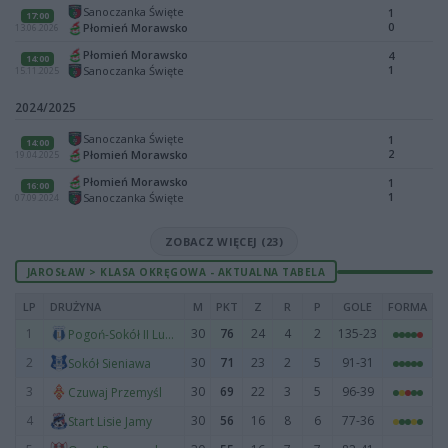
Sanoczanka Święte
1
17:00
0
Płomień Morawsko
13.06.2026
Płomień Morawsko
4
14:00
1
Sanoczanka Święte
15.11.2025
2024/2025
Sanoczanka Święte
1
14:00
2
Płomień Morawsko
19.04.2025
Płomień Morawsko
1
16:00
1
Sanoczanka Święte
07.09.2024
ZOBACZ WIĘCEJ (23)
JAROSŁAW > KLASA OKRĘGOWA - AKTUALNA TABELA
LP
DRUŻYNA
M
PKT
Z
R
P
GOLE
FORMA
1
30
76
24
4
2
135-23
Pogoń-Sokół II Lubaczów
2
30
71
23
2
5
91-31
Sokół Sieniawa
3
30
69
22
3
5
96-39
Czuwaj Przemyśl
4
30
56
16
8
6
77-36
Start Lisie Jamy