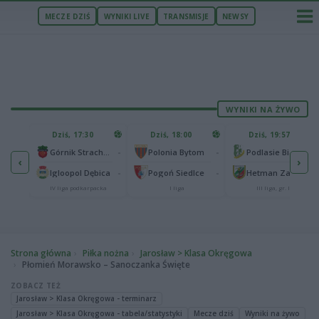
MECZE DZIŚ
WYNIKI LIVE
TRANSMISJE
NEWSY
WYNIKI NA ŻYWO
U
Dziś, 17:30
Dziś, 18:00
Dziś, 19:57
65
lonia Bydgoszcz
-
-
-
Górnik Strachocina
Polonia Bytom
Podlasie Biała Podlaska
‹
›
25
-
-
-
Igloopol Dębica
Pogoń Siedlce
Hetman Zamość
aliga
IV liga podkarpacka
I liga
III liga, gr. IV
Strona główna
Piłka nożna
Jarosław > Klasa Okręgowa
Płomień Morawsko – Sanoczanka Święte
ZOBACZ TEŻ
Jarosław > Klasa Okręgowa - terminarz
Jarosław > Klasa Okręgowa - tabela/statystyki
Mecze dziś
Wyniki na żywo