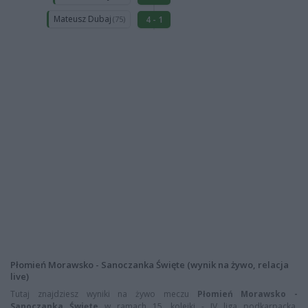
Mateusz Dubaj
4 - 1
(75)
Płomień Morawsko - Sanoczanka Święte (wynik na żywo, relacja
live)
Tutaj znajdziesz wyniki na żywo meczu
Płomień Morawsko -
Sanoczanka Święte
w ramach 15. kolejki - IV liga podkarpacka.