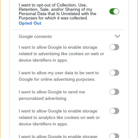
I want to opt-out of Collection, Use,
Płomień Morawsko
przystępuje do tego spotkania w roli gospodarza.
Retention, Sale, and/or Sharing of my
Jak drużyna radzi sobie w sezonie 2025/2026 rozgrywek Jarosław > Klasa
Personal Data that Is Unrelated with the
Purposes for which it was collected.
Okręgowa przed własną publicznością? Na tej stronie możecie zobaczyć
Opted Out
tabelę uwzględniającą tylko mecze u siebie. W tabeli biorącej pod uwagę
tylko mecze wyjazdowe możecie natomiast sprawdzić jak spisuje się klub
Sanoczanka Święte
.
Google consents
Jarosław > Klasa Okręgowa - sytuacja w tabeli
I want to allow Google to enable storage
Przed meczami 15. kolejki - IV liga podkarpacka gospodarze (Płomień
related to advertising like cookies on web or
Morawsko) zajmują
8. miejsce
w tabeli. Goście (Sanoczanka Święte)
device identifiers in apps.
plasują się na
11. miejscu.
I want to allow my user data to be sent to
Poniżej znajdziesz także ostatnie mecze obu drużyn oraz statystyki
bramkowe.
Google for online advertising purposes.
Płomień Morawsko vs. Sanoczanka Święte - relacja, wynik na
I want to allow Google to send me
żywo, transmisja
personalized advertising.
Wynik meczu Płomień Morawsko - Sanoczanka Święte znajdziesz na
naszej stronie zaraz po jego zakończeniu. Jeżeli szukasz informacji
I want to allow Google to enable storage
meczowych, zajrzyj tutaj:
Płomień Morawsko vs. Sanoczanka Święte -
related to analytics like cookies on web or
wynik, składy, strzelcy
device identifiers in apps.
Jeżeli w internecie lub TV dostępna jest
transmisja na żywo z meczu
Płomień Morawsko vs. Sanoczanka Święte
albo innych spotkań
I want to allow Google to enable storage