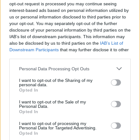
Wynik meczu Płomień Morawsko vs Sanoczanka Święte
opt-out request is processed you may continue seeing
Po zakończeniu spotkania automatycznie publikujemy
oficjalny wynik
interest-based ads based on personal information utilized by
spotkania
, a także dane meczowe, jeśli są dostępne.
us or personal information disclosed to third parties prior to
your opt-out. You may separately opt-out of the further
Pełny harmonogram rozgrywek dostępny jest tutaj:
Jarosław > Klasa
Okręgowa - terminarz
disclosure of your personal information by third parties on the
.
IAB’s list of downstream participants. This information may
Informacje o składach i strzelcach
also be disclosed by us to third parties on the
IAB’s List of
W miarę dostępności danych, publikujemy
składy wyjściowe,
Downstream Participants
that may further disclose it to other
rezerwowych, zmiany oraz listę strzelców bramek
. Informacje te
third parties.
aktualizujemy zależnie od poziomu ligi i dostępnych źródeł.
Please note that this website/app uses one or more Google
Personal Data Processing Opt Outs
Śledź mecze swojej drużyny
services and may gather and store information including but
Jeśli jesteś kibicem klubu Płomień Morawsko lub Sanoczanka Święte -
not limited to your visit or usage behaviour. You may click to
I want to opt-out of the Sharing of my
zaglądaj tutaj częściej. Nasz serwis regularnie dostarcza informacje o
personal data.
grant or deny consent to Google and its third-party tags to
terminach meczów, wynikach, transferach i newsach klubowych
.
Opted In
use your data for below specified purposes in below Google
PodkarpacieLive.pl to największa baza
meczów lokalnych drużyn
consent section.
I want to opt-out of the Sale of my
piłkarskich
w województwie. Sprawdź nasze relacje, śledź ulubioną ligę i
Personal Data.
bądź na bieżąco z wydarzeniami z boisk!
Opted In
Analiza przed meczem: Płomień Morawsko vs Sanoczanka Święte
I want to opt-out of processing my
Mecz
Płomień Morawsko - Sanoczanka Święte
Personal Data for Targeted Advertising.
odbędzie się w
Opted In
ramach 15. kolejki - IV liga podkarpacka. Spotkanie zostanie rozegrane w
dniu 15 listopada 2025. Początek meczu o godz. 14:00.