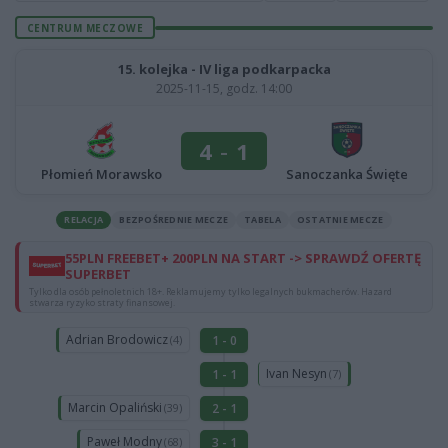
CENTRUM MECZOWE
15. kolejka - IV liga podkarpacka
2025-11-15, godz. 14:00
4
-
1
Płomień Morawsko
Sanoczanka Święte
RELACJA
BEZPOŚREDNIE MECZE
TABELA
OSTATNIE MECZE
55PLN FREEBET+ 200PLN NA START -> SPRAWDŹ OFERTĘ
SUPERBET
Tylko dla osób pełnoletnich 18+. Reklamujemy tylko legalnych bukmacherów. Hazard
stwarza ryzyko straty finansowej.
Adrian Brodowicz
1 - 0
(4)
Ivan Nesyn
1 - 1
(7)
Marcin Opaliński
2 - 1
(39)
Paweł Modny
3 - 1
(68)