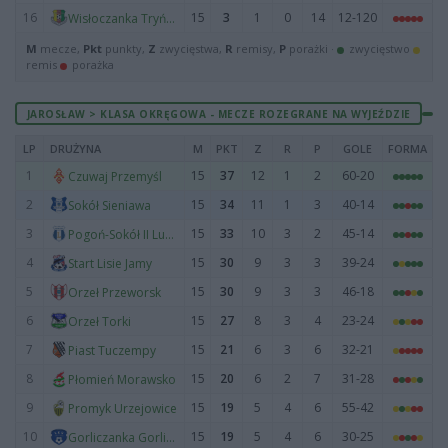
16
15
3
1
0
14
12-120
Wisłoczanka Tryńcza
M
mecze,
Pkt
punkty,
Z
zwycięstwa,
R
remisy,
P
porażki ·
zwycięstwo
remis
porażka
JAROSŁAW > KLASA OKRĘGOWA - MECZE ROZEGRANE NA WYJEŹDZIE
LP
DRUŻYNA
M
PKT
Z
R
P
GOLE
FORMA
1
15
37
12
1
2
60-20
Czuwaj Przemyśl
2
15
34
11
1
3
40-14
Sokół Sieniawa
3
15
33
10
3
2
45-14
Pogoń-Sokół II Lubaczów
4
15
30
9
3
3
39-24
Start Lisie Jamy
5
15
30
9
3
3
46-18
Orzeł Przeworsk
6
15
27
8
3
4
23-24
Orzeł Torki
7
15
21
6
3
6
32-21
Piast Tuczempy
8
15
20
6
2
7
31-28
Płomień Morawsko
9
15
19
5
4
6
55-42
Promyk Urzejowice
10
15
19
5
4
6
30-25
Gorliczanka Gorliczyna