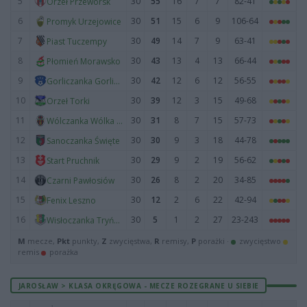
5
30
55
16
7
7
82-41
Orzeł Przeworsk
6
30
51
15
6
9
106-64
Promyk Urzejowice
7
30
49
14
7
9
63-41
Piast Tuczempy
8
30
43
13
4
13
66-44
Płomień Morawsko
9
30
42
12
6
12
56-55
Gorliczanka Gorliczyna
10
30
39
12
3
15
49-68
Orzeł Torki
11
30
31
8
7
15
57-73
Wólczanka Wólka Pełkińska
12
30
30
9
3
18
44-78
Sanoczanka Święte
13
30
29
9
2
19
56-62
Start Pruchnik
14
30
26
8
2
20
34-85
Czarni Pawłosiów
15
30
12
2
6
22
42-94
Fenix Leszno
16
30
5
1
2
27
23-243
Wisłoczanka Tryńcza
M
mecze,
Pkt
punkty,
Z
zwycięstwa,
R
remisy,
P
porażki ·
zwycięstwo
remis
porażka
JAROSŁAW > KLASA OKRĘGOWA - MECZE ROZEGRANE U SIEBIE