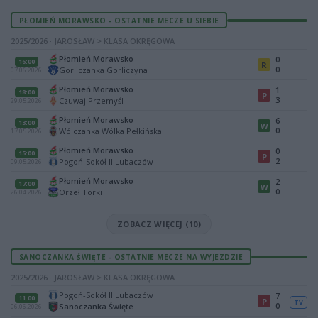
PŁOMIEŃ MORAWSKO - OSTATNIE MECZE U SIEBIE
2025/2026 · JAROSŁAW > KLASA OKRĘGOWA
Płomień Morawsko
0
16:00
R
0
Gorliczanka Gorliczyna
07.06.2026
Płomień Morawsko
1
18:00
P
3
Czuwaj Przemyśl
29.05.2026
Płomień Morawsko
6
13:00
W
0
Wólczanka Wólka Pełkińska
17.05.2026
Płomień Morawsko
0
15:00
P
2
Pogoń-Sokół II Lubaczów
09.05.2026
Płomień Morawsko
2
17:00
W
0
Orzeł Torki
26.04.2026
ZOBACZ WIĘCEJ (10)
SANOCZANKA ŚWIĘTE - OSTATNIE MECZE NA WYJEZDZIE
2025/2026 · JAROSŁAW > KLASA OKRĘGOWA
Pogoń-Sokół II Lubaczów
7
11:00
P
TV
0
Sanoczanka Święte
06.06.2026