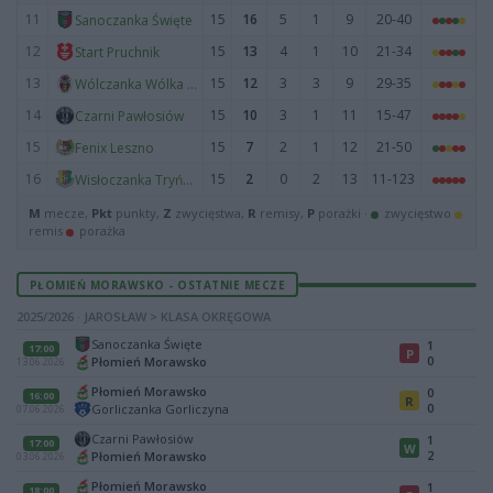
11
15
16
5
1
9
20-40
Sanoczanka Święte
12
15
13
4
1
10
21-34
Start Pruchnik
13
15
12
3
3
9
29-35
Wólczanka Wólka Pełkińska
14
15
10
3
1
11
15-47
Czarni Pawłosiów
15
15
7
2
1
12
21-50
Fenix Leszno
16
15
2
0
2
13
11-123
Wisłoczanka Tryńcza
M
mecze,
Pkt
punkty,
Z
zwycięstwa,
R
remisy,
P
porażki ·
zwycięstwo
remis
porażka
PŁOMIEŃ MORAWSKO - OSTATNIE MECZE
2025/2026 · JAROSŁAW > KLASA OKRĘGOWA
Sanoczanka Święte
1
17:00
P
0
Płomień Morawsko
13.06.2026
Płomień Morawsko
0
16:00
R
0
Gorliczanka Gorliczyna
07.06.2026
Czarni Pawłosiów
1
17:00
W
2
Płomień Morawsko
03.06.2026
Płomień Morawsko
1
18:00