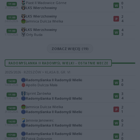
Piast II Wadowice Górne
0
11:00
W
1
LKS Wierzchowiny
31.05.2026
LKS Wierzchowiny
2
11:00
P
4
Jamnica Dulcza Wielka
24.05.2026
LKS Wierzchowiny
4
11:00
W
3
Orły Ruda
17.05.2026
ZOBACZ WIĘCEJ (19)
RADOMYŚLANKA II RADOMYŚL WIELKI - OSTATNIE MECZE
2025/2026 · RZESZÓW > KLASA B, GR. VI
Radomyślanka II Radomyśl Wielki
3
14:00
W
0
Apollo Dulcza Mała
14.06.2026
Sprint Żarówka
3
11:00
W
4
Radomyślanka II Radomyśl Wielki
07.06.2026
Jamnica Dulcza Wielka
2
14:00
P
1
Radomyślanka II Radomyśl Wielki
31.05.2026
Janovia Janowiec
0
14:00
W
2
Radomyślanka II Radomyśl Wielki
17.05.2026
Radomyślanka II Radomyśl Wielki
2
17:00
W
0
Potok Dobrynin
09.05.2026