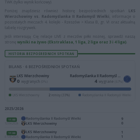
TWK (tylko wynik końcowy)
Poniżej znajdziesz również historę bezpośrednich spotkań
LKS
Wierzchowiny vs. Radomyślanka II Radomyśl Wielki
, informacje o
pozostałych meczach 4. kolejki - Rzeszów > Klasa B, gr. VI oraz aktualną
tabelę rozgrywek.
Jeśli interesują Cię relacje LIVE z meczów piłki nożnej, sprawdź naszą
stronę
wyniki na żywo (Ekstraklasa, 1 liga, 2 liga oraz 3 i 4 liga)
.
HISTORIA BEZPOŚREDNICH SPOTKAŃ
BILANS · 6 BEZPOŚREDNICH SPOTKAŃ
LKS Wierzchowiny
Radomyślanka II Radomyśl Wielki
0
4
wygranych
wygrane
(0%)
(67%)
LKS Wierzchowiny
2
remisy (33%)
Radomyślanka II Radomyśl Wielki
2025/2026
Radomyślanka II Radomyśl Wielki
9
11:00
0
LKS Wierzchowiny
12.04.2026
LKS Wierzchowiny
1
11:00
1
Radomyślanka II Radomyśl Wielki
07.09.2025