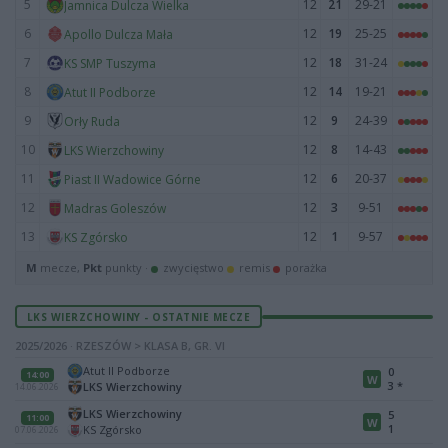
5
12
21
29-21
Jamnica Dulcza Wielka
6
12
19
25-25
Apollo Dulcza Mała
7
12
18
31-24
KS SMP Tuszyma
8
12
14
19-21
Atut II Podborze
9
12
9
24-39
Orły Ruda
10
12
8
14-43
LKS Wierzchowiny
11
12
6
20-37
Piast II Wadowice Górne
12
12
3
9-51
Madras Goleszów
13
12
1
9-57
KS Zgórsko
M
mecze,
Pkt
punkty ·
zwycięstwo
remis
porażka
LKS WIERZCHOWINY - OSTATNIE MECZE
2025/2026 · RZESZÓW > KLASA B, GR. VI
Atut II Podborze
0
14:00
W
3
*
LKS Wierzchowiny
14.06.2026
LKS Wierzchowiny
5
11:00
W
1
KS Zgórsko
07.06.2026