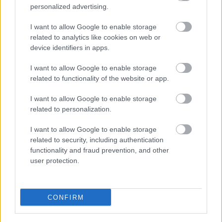
wynik na żywo, transmisja
personalized advertising.
Wynik meczu LKS Wierzchowiny - Radomyślanka II Radomyśl Wielki
znajdziesz na naszej stronie zaraz po jego zakończeniu. Jeżeli szukasz
I want to allow Google to enable storage
informacji meczowych, zajrzyj tutaj:
LKS Wierzchowiny vs.
related to analytics like cookies on web or
Radomyślanka II Radomyśl Wielki - wynik, składy, strzelcy
device identifiers in apps.
Jeżeli w internecie lub TV dostępna jest
transmisja na żywo z meczu
LKS Wierzchowiny vs. Radomyślanka II Radomyśl Wielki
albo innych
I want to allow Google to enable storage
spotkań Rzeszów > Klasa B, gr. VI na pewno znajdziesz takie informacje na
related to functionality of the website or app.
naszym portalu. Możliwe jednak, że nigdzie nie pojawi się stream online z
tego pojedynku. Śledź portal podkarpacieLIVE.pl i bądź na bieżąco.
I want to allow Google to enable storage
related to personalization.
Asseco Resovia
Developres Rzeszów
ITA TOOLS Stal Mielec
I want to allow Google to enable storage
|
|
|
Cellfast Wilki Krosno
Texom Stal Rzeszów
Stal Mielec
related to security, including authentication
|
|
|
Motor Lublin
functionality and fraud prevention, and other
Stal Rzeszów
Stal Stalowa Wola
Wisła Kraków
|
|
|
|
user protection.
Resovia
Wieczysta Kraków
Sandecja Nowy Sącz
|
|
|
Siarka Tarnobrzeg
Wisłoka Dębica
4 liga podkarpacka
|
|
|
JKS Jarosław
Karpaty Krosno
|
CONFIRM
Mecze dziś
Wyniki LIVE
Transmisje
O nas
Kontakt
|
|
|
|
|
Polityka prywatności
pehasports.com
| Polecamy:
|