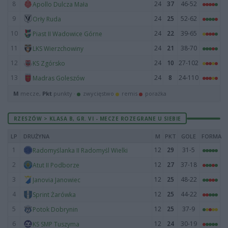
8
24
37
46-52
Apollo Dulcza Mała
9
24
25
52-62
Orły Ruda
10
24
22
39-65
Piast II Wadowice Górne
11
24
21
38-70
LKS Wierzchowiny
12
24
10
27-102
KS Zgórsko
13
24
8
24-110
Madras Goleszów
M
mecze,
Pkt
punkty ·
zwycięstwo
remis
porażka
RZESZÓW > KLASA B, GR. VI - MECZE ROZEGRANE U SIEBIE
LP
DRUŻYNA
M
PKT
GOLE
FORMA
1
12
29
31-5
Radomyślanka II Radomyśl Wielki
2
12
27
37-18
Atut II Podborze
3
12
25
48-22
Janovia Janowiec
4
12
25
44-22
Sprint Żarówka
5
12
25
37-9
Potok Dobrynin
6
12
24
30-19
KS SMP Tuszyma