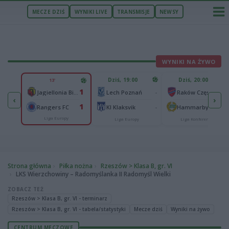
MECZE DZIŚ
WYNIKI LIVE
TRANSMISJE
NEWSY
WYNIKI NA ŻYWO
U
Dziś, 19:00
Dziś, 20:00
13'
1
1
Ferencvaros Budapeszt
-
-
Jagiellonia Białystok
Lech Poznań
Raków Częstochowa
‹
›
0
1
ze
-
-
Rangers FC
KI Klaksvik
Hammarby IF
Liga Europy
Liga Europy
Liga Konferencji
Strona główna
Piłka nożna
Rzeszów > Klasa B, gr. VI
LKS Wierzchowiny – Radomyślanka II Radomyśl Wielki
ZOBACZ TEŻ
Rzeszów > Klasa B, gr. VI - terminarz
Rzeszów > Klasa B, gr. VI - tabela/statystyki
Mecze dziś
Wyniki na żywo
CENTRUM MECZOWE