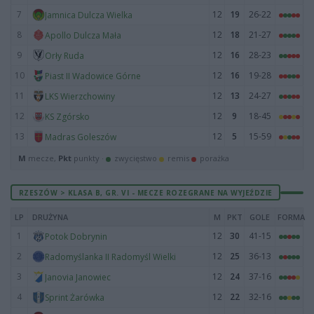
7
12
19
26-22
Jamnica Dulcza Wielka
8
12
18
21-27
Apollo Dulcza Mała
9
12
16
28-23
Orły Ruda
10
12
16
19-28
Piast II Wadowice Górne
11
12
13
24-27
LKS Wierzchowiny
12
12
9
18-45
KS Zgórsko
13
12
5
15-59
Madras Goleszów
M
mecze,
Pkt
punkty ·
zwycięstwo
remis
porażka
RZESZÓW > KLASA B, GR. VI - MECZE ROZEGRANE NA WYJEŹDZIE
LP
DRUŻYNA
M
PKT
GOLE
FORMA
1
12
30
41-15
Potok Dobrynin
2
12
25
36-13
Radomyślanka II Radomyśl Wielki
3
12
24
37-16
Janovia Janowiec
4
12
22
32-16
Sprint Żarówka