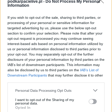
podkarpacielive.pl -
Do Not Process My Personal
spotkania
. To kompletne źródło danych dla kibiców i pasjonatów
Information
lokalnej piłki nożnej. Jeżeli aktualnie nie widzisz tutaj danych z pewnością
pracujemy nad tym żeby je uzupełnić.
If you wish to opt-out of the sale, sharing to third parties, or
Wynik meczu LKS Wierzchowiny vs Radomyślanka II Radomyśl
processing of your personal or sensitive information for
Wielki
targeted advertising by us, please use the below opt-out
Po zakończeniu spotkania automatycznie publikujemy
oficjalny wynik
section to confirm your selection. Please note that after your
spotkania
, a także dane meczowe, jeśli są dostępne.
opt-out request is processed you may continue seeing
Pełny harmonogram rozgrywek dostępny jest tutaj:
Rzeszów > Klasa B,
interest-based ads based on personal information utilized by
gr. VI - terminarz
.
us or personal information disclosed to third parties prior to
your opt-out. You may separately opt-out of the further
Informacje o składach i strzelcach
disclosure of your personal information by third parties on the
W miarę dostępności danych, publikujemy
składy wyjściowe,
IAB’s list of downstream participants. This information may
rezerwowych, zmiany oraz listę strzelców bramek
. Informacje te
aktualizujemy zależnie od poziomu ligi i dostępnych źródeł.
also be disclosed by us to third parties on the
IAB’s List of
Downstream Participants
that may further disclose it to other
Śledź mecze swojej drużyny
third parties.
Jeśli jesteś kibicem klubu LKS Wierzchowiny lub Radomyślanka II Radomyśl
Wielki - zaglądaj tutaj częściej. Nasz serwis regularnie dostarcza
Please note that this website/app uses one or more Google
Personal Data Processing Opt Outs
informacje o
terminach meczów, wynikach, transferach i newsach
services and may gather and store information including but
klubowych
.
not limited to your visit or usage behaviour. You may click to
I want to opt-out of the Sharing of my
personal data.
grant or deny consent to Google and its third-party tags to
PodkarpacieLive.pl to największa baza
meczów lokalnych drużyn
Opted In
piłkarskich
w województwie. Sprawdź nasze relacje, śledź ulubioną ligę i
use your data for below specified purposes in below Google