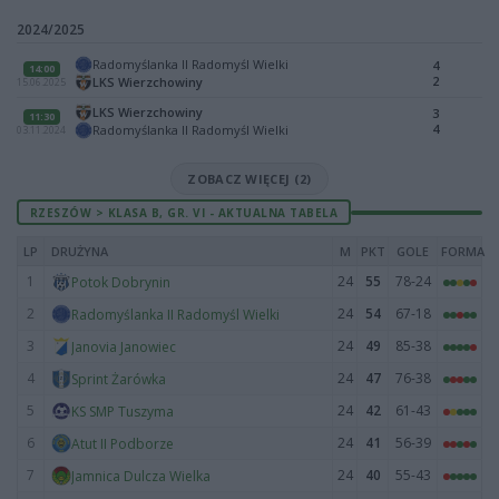
2024/2025
Radomyślanka II Radomyśl Wielki
4
14:00
2
LKS Wierzchowiny
15.06.2025
LKS Wierzchowiny
3
11:30
4
Radomyślanka II Radomyśl Wielki
03.11.2024
ZOBACZ WIĘCEJ (2)
RZESZÓW > KLASA B, GR. VI - AKTUALNA TABELA
LP
DRUŻYNA
M
PKT
GOLE
FORMA
1
24
55
78-24
Potok Dobrynin
2
24
54
67-18
Radomyślanka II Radomyśl Wielki
3
24
49
85-38
Janovia Janowiec
4
24
47
76-38
Sprint Żarówka
5
24
42
61-43
KS SMP Tuszyma
6
24
41
56-39
Atut II Podborze
7
24
40
55-43
Jamnica Dulcza Wielka