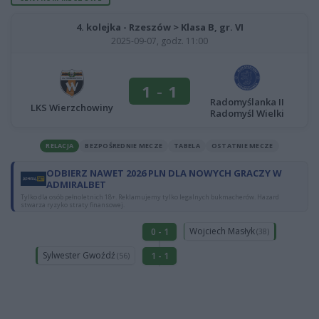
4. kolejka - Rzeszów > Klasa B, gr. VI
2025-09-07, godz. 11:00
1
-
1
Radomyślanka II
LKS Wierzchowiny
Radomyśl Wielki
RELACJA
BEZPOŚREDNIE MECZE
TABELA
OSTATNIE MECZE
ODBIERZ NAWET 2026 PLN DLA NOWYCH GRACZY W
ADMIRALBET
Tylko dla osób pełnoletnich 18+. Reklamujemy tylko legalnych bukmacherów. Hazard
stwarza ryzyko straty finansowej.
Wojciech Masłyk
0 - 1
(38)
Sylwester Gwoźdź
1 - 1
(56)