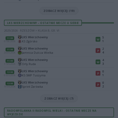
ZOBACZ WIĘCEJ (19)
LKS WIERZCHOWINY - OSTATNIE MECZE U SIEBIE
2025/2026 · RZESZÓW > KLASA B, GR. VI
LKS Wierzchowiny
5
11:00
W
1
KS Zgórsko
07.06.2026
LKS Wierzchowiny
2
11:00
P
4
Jamnica Dulcza Wielka
24.05.2026
LKS Wierzchowiny
4
11:00
W
3
Orły Ruda
17.05.2026
LKS Wierzchowiny
0
13:00
P
1
KS SMP Tuszyma
03.05.2026
LKS Wierzchowiny
0
13:00
P
2
Sprint Żarówka
19.04.2026
ZOBACZ WIĘCEJ (7)
RADOMYŚLANKA II RADOMYŚL WIELKI - OSTATNIE MECZE NA
WYJEZDZIE