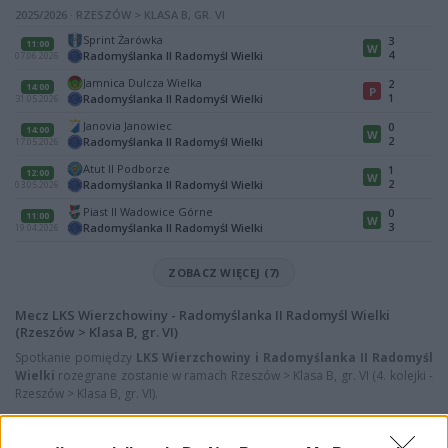
2025/2026 · RZESZÓW > KLASA B, GR. VI
Sprint Żarówka
3
11:00
W
4
Radomyślanka II Radomyśl Wielki
07.06.2026
Jamnica Dulcza Wielka
2
14:00
P
1
Radomyślanka II Radomyśl Wielki
31.05.2026
Janovia Janowiec
0
14:00
W
2
Radomyślanka II Radomyśl Wielki
17.05.2026
Atut II Podborze
1
12:00
W
2
Radomyślanka II Radomyśl Wielki
03.05.2026
Piast II Wadowice Górne
0
11:00
W
3
Radomyślanka II Radomyśl Wielki
19.04.2026
ZOBACZ WIĘCEJ (7)
Mecz LKS Wierzchowiny - Radomyślanka II Radomyśl Wielki
(Rzeszów > Klasa B, gr. VI)
Spotkanie pomiędzy
LKS Wierzchowiny i Radomyślanka II Radomyśl
Wielki
rozegrane zostanie w ramach Rzeszów > Klasa B, gr. VI (4. kolejki -
Rzeszów > Klasa B, gr. VI).
Na stronie
PodkarpacieLive.pl
znajdziesz
wynik meczu, strzelców
bramek, kartki, składy, statystyki i informacje o przebiegu