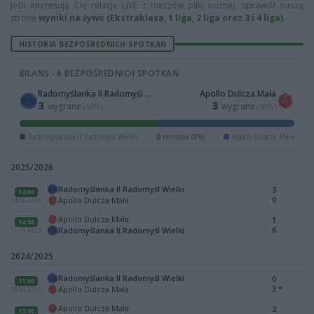
Jeśli interesują Cię relacje LIVE z meczów piłki nożnej, sprawdź naszą
stronę
wyniki na żywo (Ekstraklasa, 1 liga, 2 liga oraz 3 i 4 liga)
.
HISTORIA BEZPOŚREDNICH SPOTKAŃ
BILANS · 6 BEZPOŚREDNICH SPOTKAŃ
Radomyślanka II Radomyśl Wielki
Apollo Dulcza Mała
3
3
wygrane
wygrane
(50%)
(50%)
Radomyślanka II Radomyśl Wielki
0
remisów (0%)
Apollo Dulcza Mała
2025/2026
Radomyślanka II Radomyśl Wielki
3
14:00
0
Apollo Dulcza Mała
14.06.2026
Apollo Dulcza Mała
1
14:00
6
Radomyślanka II Radomyśl Wielki
11.11.2025
2024/2025
Radomyślanka II Radomyśl Wielki
0
11:00
3
*
Apollo Dulcza Mała
18.05.2025
Apollo Dulcza Mała
2
13:00