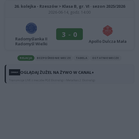
26. kolejka - Rzeszów > Klasa B, gr. VI · sezon 2025/2026
2026-06-14, godz. 14:00
3
-
0
Radomyślanka II
Apollo Dulcza Mała
Radomyśl Wielki
RELACJA
BEZPOŚREDNIE MECZE
TABELA
OSTATNIE MECZE
OGLĄDAJ ŻUŻEL NA ŻYWO W CANAL+
Transmisje LIVE z meczów PGE Ekstraligi i Metalkas 2. Ekstraligi