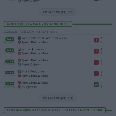
0
Potok Dobrynin
09.05.2026
ZOBACZ WIĘCEJ (19)
APOLLO DULCZA MAŁA - OSTATNIE MECZE
2025/2026 · RZESZÓW > KLASA B, GR. VI
Radomyślanka II Radomyśl Wielki
3
14:00
P
0
Apollo Dulcza Mała
14.06.2026
Janovia Janowiec
6
14:00
P
1
Apollo Dulcza Mała
31.05.2026
Apollo Dulcza Mała
1
13:00
P
3
Potok Dobrynin
24.05.2026
Atut II Podborze
5
14:00
P
1
Apollo Dulcza Mała
17.05.2026
Apollo Dulcza Mała
2
13:00
W
0
KS Zgórsko
10.05.2026
ZOBACZ WIĘCEJ (19)
RADOMYŚLANKA II RADOMYŚL WIELKI - OSTATNIE MECZE U SIEBIE