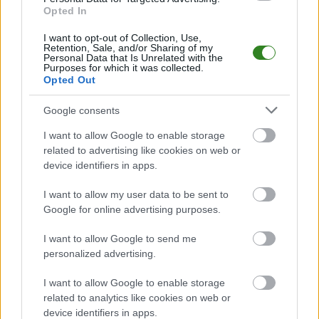
Opted In
14:00.
Radomyślanka II Radomyśl Wielki
przystępuje do tego spotkania w
I want to opt-out of Collection, Use,
roli gospodarza. Jak drużyna radzi sobie w sezonie 2025/2026 rozgrywek
Retention, Sale, and/or Sharing of my
Rzeszów > Klasa B, gr. VI przed własną publicznością? Na tej stronie
Personal Data that Is Unrelated with the
Purposes for which it was collected.
możecie zobaczyć tabelę uwzględniającą tylko mecze u siebie. W tabeli
Opted Out
biorącej pod uwagę tylko mecze wyjazdowe możecie natomiast
sprawdzić jak spisuje się klub
Apollo Dulcza Mała
.
Google consents
Rzeszów > Klasa B, gr. VI - sytuacja w tabeli
I want to allow Google to enable storage
Przed meczami 26. kolejki - Rzeszów > Klasa B, gr. VI gospodarze
(Radomyślanka II Radomyśl Wielki) zajmują
related to advertising like cookies on web or
2. miejsce
w tabeli. Goście
(Apollo Dulcza Mała) plasują się na
6. miejscu.
device identifiers in apps.
Poniżej znajdziesz także ostatnie mecze obu drużyn oraz statystyki
I want to allow my user data to be sent to
bramkowe.
Google for online advertising purposes.
Radomyślanka II Radomyśl Wielki vs. Apollo Dulcza Mała - relacja,
wynik na żywo, transmisja
I want to allow Google to send me
Wynik meczu Radomyślanka II Radomyśl Wielki - Apollo Dulcza Mała
personalized advertising.
znajdziesz na naszej stronie zaraz po jego zakończeniu. Jeżeli szukasz
informacji meczowych, zajrzyj tutaj:
Radomyślanka II Radomyśl Wielki
I want to allow Google to enable storage
vs. Apollo Dulcza Mała - wynik, składy, strzelcy
related to analytics like cookies on web or
Jeżeli w internecie lub TV dostępna jest
transmisja na żywo z meczu
device identifiers in apps.