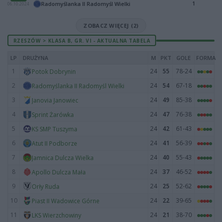
1
Radomyślanka II Radomyśl Wielki
06.10.2024
ZOBACZ WIĘCEJ (2)
RZESZÓW > KLASA B, GR. VI - AKTUALNA TABELA
LP
DRUŻYNA
M
PKT
GOLE
FORMA
1
24
55
78-24
Potok Dobrynin
2
24
54
67-18
Radomyślanka II Radomyśl Wielki
3
24
49
85-38
Janovia Janowiec
4
24
47
76-38
Sprint Żarówka
5
24
42
61-43
KS SMP Tuszyma
6
24
41
56-39
Atut II Podborze
7
24
40
55-43
Jamnica Dulcza Wielka
8
24
37
46-52
Apollo Dulcza Mała
9
24
25
52-62
Orły Ruda
10
24
22
39-65
Piast II Wadowice Górne
11
24
21
38-70
LKS Wierzchowiny