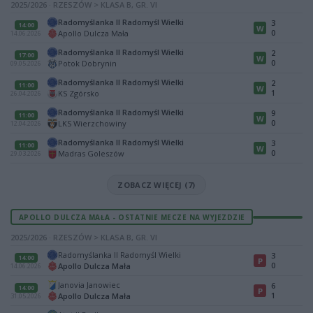
2025/2026 · RZESZÓW > KLASA B, GR. VI
Radomyślanka II Radomyśl Wielki
3
14:00
W
0
Apollo Dulcza Mała
14.06.2026
Radomyślanka II Radomyśl Wielki
2
17:00
W
0
Potok Dobrynin
09.05.2026
Radomyślanka II Radomyśl Wielki
2
11:00
W
1
KS Zgórsko
26.04.2026
Radomyślanka II Radomyśl Wielki
9
11:00
W
0
LKS Wierzchowiny
12.04.2026
Radomyślanka II Radomyśl Wielki
3
11:00
W
0
Madras Goleszów
29.03.2026
ZOBACZ WIĘCEJ (7)
APOLLO DULCZA MAŁA - OSTATNIE MECZE NA WYJEZDZIE
2025/2026 · RZESZÓW > KLASA B, GR. VI
Radomyślanka II Radomyśl Wielki
3
14:00
P
0
Apollo Dulcza Mała
14.06.2026
Janovia Janowiec
6
14:00
P
1
Apollo Dulcza Mała
31.05.2026