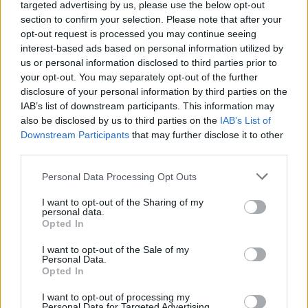
targeted advertising by us, please use the below opt-out
spotkania
, a także dane meczowe, jeśli są dostępne.
section to confirm your selection. Please note that after your
Pełny harmonogram rozgrywek dostępny jest tutaj:
Rzeszów > Klasa B,
opt-out request is processed you may continue seeing
gr. VI - terminarz
.
interest-based ads based on personal information utilized by
us or personal information disclosed to third parties prior to
Informacje o składach i strzelcach
your opt-out. You may separately opt-out of the further
W miarę dostępności danych, publikujemy
składy wyjściowe,
disclosure of your personal information by third parties on the
rezerwowych, zmiany oraz listę strzelców bramek
. Informacje te
IAB’s list of downstream participants. This information may
aktualizujemy zależnie od poziomu ligi i dostępnych źródeł.
also be disclosed by us to third parties on the
IAB’s List of
Śledź mecze swojej drużyny
Downstream Participants
that may further disclose it to other
Jeśli jesteś kibicem klubu Radomyślanka II Radomyśl Wielki lub Apollo
third parties.
Dulcza Mała - zaglądaj tutaj częściej. Nasz serwis regularnie dostarcza
informacje o
Please note that this website/app uses one or more Google
terminach meczów, wynikach, transferach i newsach
Personal Data Processing Opt Outs
klubowych
.
services and may gather and store information including but
not limited to your visit or usage behaviour. You may click to
I want to opt-out of the Sharing of my
PodkarpacieLive.pl to największa baza
meczów lokalnych drużyn
personal data.
grant or deny consent to Google and its third-party tags to
piłkarskich
w województwie. Sprawdź nasze relacje, śledź ulubioną ligę i
Opted In
bądź na bieżąco z wydarzeniami z boisk!
use your data for below specified purposes in below Google
consent section.
I want to opt-out of the Sale of my
Analiza przed meczem: Radomyślanka II Radomyśl Wielki vs
Personal Data.
Apollo Dulcza Mała
Opted In
Mecz
Radomyślanka II Radomyśl Wielki - Apollo Dulcza Mała
odbędzie się w ramach 26. kolejki - Rzeszów > Klasa B, gr. VI. Spotkanie
I want to opt-out of processing my
zostanie rozegrane w dniu 14 czerwca 2026. Początek meczu o godz.
Personal Data for Targeted Advertising.