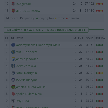
12
24
10
27-102
KS Zgórsko
13
24
8
24-110
Madras Goleszów
M
mecze,
Pkt
punkty ·
zwycięstwo
remis
porażka
RZESZÓW > KLASA B, GR. VI - MECZE ROZEGRANE U SIEBIE
LP
DRUŻYNA
M
PKT
GOLE
FORMA
1
12
29
31-5
Radomyślanka II Radomyśl Wielki
2
12
27
37-18
Atut II Podborze
3
12
25
48-22
Janovia Janowiec
4
12
25
44-22
Sprint Żarówka
5
12
25
37-9
Potok Dobrynin
6
12
24
30-19
KS SMP Tuszyma
7
12
19
26-22
Jamnica Dulcza Wielka
8
12
18
21-27
Apollo Dulcza Mała
9
12
16
28-23
Orły Ruda
10
12
16
19-28
Piast II Wadowice Górne