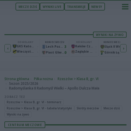
MECZE DZIŚ
WYNIKI LIVE
TRANSMISJE
NEWSY
WYNIKI NA ŻYWO
ECZU
ODWOŁANY
KONIEC MECZU
ODWOŁANY
KONIEC MECZU
1
GKS Katowice
-
3
Raków Częstochowa
-
2
Bruk-Bet Termalica Nieciecza
Lech Poznań
Śląsk II Wrocław
‹
›
Wieczysta Kraków
-
Zagłębie Lubin
-
2
0
0
Warta Poznań
Piast Gliwice
Górnik Łęczna
Strona główna
Piłka nożna
Rzeszów > Klasa B, gr. VI
Sezon 2025/2026
Radomyślanka II Radomyśl Wielki – Apollo Dulcza Mała
ZOBACZ TEŻ
Rzeszów > Klasa B, gr. VI - terminarz
Rzeszów > Klasa B, gr. VI - tabela/statystyki
Skróty meczów
Mecze dziś
Wyniki na żywo
CENTRUM MECZOWE