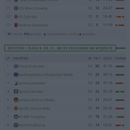
11
12
13
24-27
LKS Wierzchowiny
12
12
9
18-45
KS Zgórsko
13
12
5
15-59
Madras Goleszów
M
mecze,
Pkt
punkty ·
zwycięstwo
remis
porażka
RZESZÓW > KLASA B, GR. VI - MECZE ROZEGRANE NA WYJEŹDZIE
LP
DRUŻYNA
M
PKT
GOLE
FORMA
1
12
30
41-15
Potok Dobrynin
2
12
25
36-13
Radomyślanka II Radomyśl Wielki
3
12
24
37-16
Janovia Janowiec
4
12
22
32-16
Sprint Żarówka
5
12
21
29-21
Jamnica Dulcza Wielka
6
12
19
25-25
Apollo Dulcza Mała
7
12
18
31-24
KS SMP Tuszyma
8
12
14
19-21
Atut II Podborze