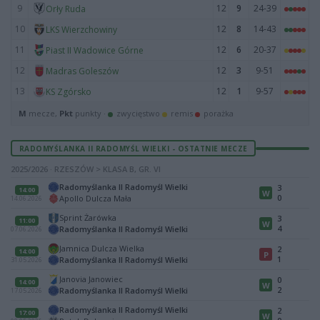
9
12
9
24-39
Orły Ruda
10
12
8
14-43
LKS Wierzchowiny
11
12
6
20-37
Piast II Wadowice Górne
12
12
3
9-51
Madras Goleszów
13
12
1
9-57
KS Zgórsko
M
mecze,
Pkt
punkty ·
zwycięstwo
remis
porażka
RADOMYŚLANKA II RADOMYŚL WIELKI - OSTATNIE MECZE
2025/2026 · RZESZÓW > KLASA B, GR. VI
Radomyślanka II Radomyśl Wielki
3
14:00
W
0
Apollo Dulcza Mała
14.06.2026
Sprint Żarówka
3
11:00
W
4
Radomyślanka II Radomyśl Wielki
07.06.2026
Jamnica Dulcza Wielka
2
14:00
P
1
Radomyślanka II Radomyśl Wielki
31.05.2026
Janovia Janowiec
0
14:00
W
2
Radomyślanka II Radomyśl Wielki
17.05.2026
Radomyślanka II Radomyśl Wielki
2
17:00
W