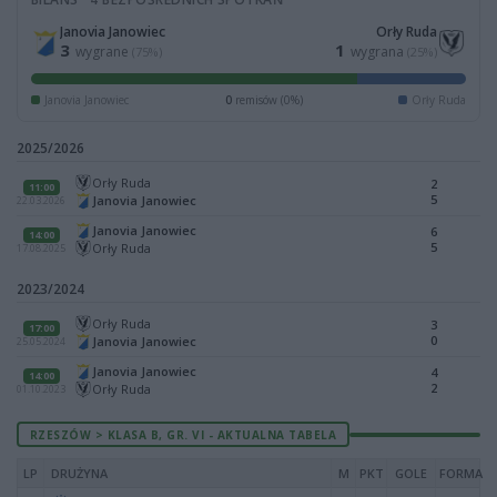
Janovia Janowiec
Orły Ruda
3
1
wygrane
wygrana
(75%)
(25%)
Janovia Janowiec
0
remisów (0%)
Orły Ruda
2025/2026
Orły Ruda
2
11:00
5
Janovia Janowiec
22.03.2026
Janovia Janowiec
6
14:00
5
Orły Ruda
17.08.2025
2023/2024
Orły Ruda
3
17:00
0
Janovia Janowiec
25.05.2024
Janovia Janowiec
4
14:00
2
Orły Ruda
01.10.2023
RZESZÓW > KLASA B, GR. VI - AKTUALNA TABELA
LP
DRUŻYNA
M
PKT
GOLE
FORMA