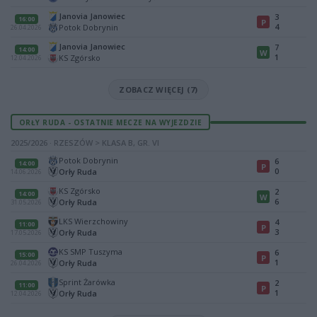
Janovia Janowiec
3
16:00
P
4
Potok Dobrynin
26.04.2026
Janovia Janowiec
7
14:00
W
1
KS Zgórsko
12.04.2026
ZOBACZ WIĘCEJ (7)
ORŁY RUDA - OSTATNIE MECZE NA WYJEZDZIE
2025/2026 · RZESZÓW > KLASA B, GR. VI
Potok Dobrynin
6
14:00
P
0
Orły Ruda
14.06.2026
KS Zgórsko
2
14:00
W
6
Orły Ruda
31.05.2026
LKS Wierzchowiny
4
11:00
P
3
Orły Ruda
17.05.2026
KS SMP Tuszyma
6
15:00
P
1
Orły Ruda
26.04.2026
Sprint Żarówka
2
11:00
P
1
Orły Ruda
12.04.2026