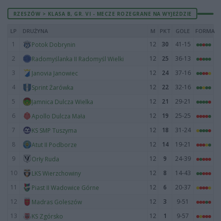
RZESZÓW > KLASA B, GR. VI - MECZE ROZEGRANE NA WYJEŹDZIE
LP
DRUŻYNA
M
PKT
GOLE
FORMA
1
12
30
41-15
Potok Dobrynin
2
12
25
36-13
Radomyślanka II Radomyśl Wielki
3
12
24
37-16
Janovia Janowiec
4
12
22
32-16
Sprint Żarówka
5
12
21
29-21
Jamnica Dulcza Wielka
6
12
19
25-25
Apollo Dulcza Mała
7
12
18
31-24
KS SMP Tuszyma
8
12
14
19-21
Atut II Podborze
9
12
9
24-39
Orły Ruda
10
12
8
14-43
LKS Wierzchowiny
11
12
6
20-37
Piast II Wadowice Górne
12
12
3
9-51
Madras Goleszów
13
12
1
9-57
KS Zgórsko