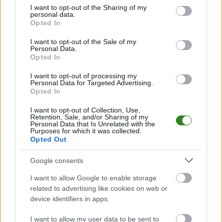
Śledź mecze swojej drużyny
not limited to your visit or usage behaviour. You may click to
I want to opt-out of the Sharing of my
Jeśli jesteś kibicem klubu Janovia Janowiec lub Orły Ruda - zaglądaj tutaj
personal data.
grant or deny consent to Google and its third-party tags to
częściej. Nasz serwis regularnie dostarcza informacje o
terminach
Opted In
use your data for below specified purposes in below Google
meczów, wynikach, transferach i newsach klubowych
.
consent section.
I want to opt-out of the Sale of my
PodkarpacieLive.pl to największa baza
meczów lokalnych drużyn
Personal Data.
piłkarskich
w województwie. Sprawdź nasze relacje, śledź ulubioną ligę i
Opted In
bądź na bieżąco z wydarzeniami z boisk!
I want to opt-out of processing my
Analiza przed meczem: Janovia Janowiec vs Orły Ruda
Personal Data for Targeted Advertising.
Opted In
Mecz
Janovia Janowiec - Orły Ruda
odbędzie się w ramach 1. kolejki -
Rzeszów > Klasa B, gr. VI. Spotkanie zostanie rozegrane w dniu 17 sierpnia
2025. Początek meczu o godz. 14:00.
I want to opt-out of Collection, Use,
Retention, Sale, and/or Sharing of my
Janovia Janowiec
przystępuje do tego spotkania w roli gospodarza. Jak
Personal Data that Is Unrelated with the
Purposes for which it was collected.
drużyna radzi sobie w sezonie 2025/2026 rozgrywek Rzeszów > Klasa B,
Opted Out
gr. VI przed własną publicznością? Na tej stronie możecie zobaczyć tabelę
uwzględniającą tylko mecze u siebie. W tabeli biorącej pod uwagę tylko
mecze wyjazdowe możecie natomiast sprawdzić jak spisuje się klub
Orły
Google consents
Ruda
.
I want to allow Google to enable storage
Rzeszów > Klasa B, gr. VI - sytuacja w tabeli
related to advertising like cookies on web or
Przed meczami 1. kolejki - Rzeszów > Klasa B, gr. VI gospodarze (Janovia
device identifiers in apps.
Janowiec) zajmują
3. miejsce
w tabeli. Goście (Orły Ruda) plasują się na
9. miejscu.
I want to allow my user data to be sent to