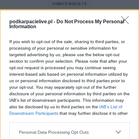
ZOBACZ WIĘCEJ (7)
Mecz Janovia Janowiec - Orły Ruda (Rzeszów > Klasa B, gr. VI)
podkarpacielive.pl -
Do Not Process My Personal
Spotkanie pomiędzy
Janovia Janowiec i Orły Ruda
rozegrane zostanie
Information
w ramach Rzeszów > Klasa B, gr. VI (1. kolejki - Rzeszów > Klasa B, gr. VI).
Na stronie
PodkarpacieLive.pl
znajdziesz
wynik meczu, strzelców
If you wish to opt-out of the sale, sharing to third parties, or
bramek, kartki, składy, statystyki i informacje o przebiegu
processing of your personal or sensitive information for
spotkania
. To kompletne źródło danych dla kibiców i pasjonatów
targeted advertising by us, please use the below opt-out
lokalnej piłki nożnej. Jeżeli aktualnie nie widzisz tutaj danych z pewnością
pracujemy nad tym żeby je uzupełnić.
section to confirm your selection. Please note that after your
opt-out request is processed you may continue seeing
Wynik meczu Janovia Janowiec vs Orły Ruda
interest-based ads based on personal information utilized by
Po zakończeniu spotkania automatycznie publikujemy
oficjalny wynik
us or personal information disclosed to third parties prior to
spotkania
, a także dane meczowe, jeśli są dostępne.
your opt-out. You may separately opt-out of the further
Pełny harmonogram rozgrywek dostępny jest tutaj:
disclosure of your personal information by third parties on the
Rzeszów > Klasa B,
gr. VI - terminarz
.
IAB’s list of downstream participants. This information may
also be disclosed by us to third parties on the
IAB’s List of
Informacje o składach i strzelcach
Downstream Participants
that may further disclose it to other
W miarę dostępności danych, publikujemy
składy wyjściowe,
third parties.
rezerwowych, zmiany oraz listę strzelców bramek
. Informacje te
aktualizujemy zależnie od poziomu ligi i dostępnych źródeł.
Please note that this website/app uses one or more Google
Personal Data Processing Opt Outs
services and may gather and store information including but