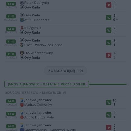
Potok Dobrynin
6
14:00
P
0
Orły Ruda
14.06.2026
Orły Ruda
3
11:00
W
0
*
Atut II Podborze
07.06.2026
KS Zgórsko
2
14:00
W
6
Orły Ruda
31.05.2026
Orły Ruda
3
11:00
W
1
Piast II Wadowice Górne
24.05.2026
LKS Wierzchowiny
4
11:00
P
3
Orły Ruda
17.05.2026
ZOBACZ WIĘCEJ (19)
JANOVIA JANOWIEC - OSTATNIE MECZE U SIEBIE
2025/2026 · RZESZÓW > KLASA B, GR. VI
Janovia Janowiec
10
14:00
W
1
Madras Goleszów
14.06.2026
Janovia Janowiec
6
14:00
W
1
Apollo Dulcza Mała
31.05.2026
Janovia Janowiec
0
14:00
P
2
Radomyślanka II Radomyśl Wielki
17.05.2026