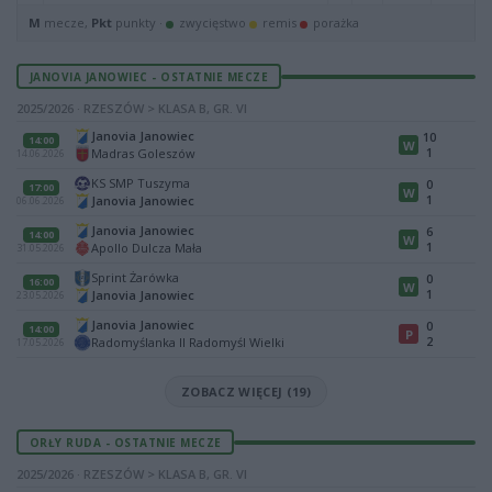
M
mecze,
Pkt
punkty ·
zwycięstwo
remis
porażka
JANOVIA JANOWIEC - OSTATNIE MECZE
2025/2026 · RZESZÓW > KLASA B, GR. VI
Janovia Janowiec
10
14:00
W
1
Madras Goleszów
14.06.2026
KS SMP Tuszyma
0
17:00
W
1
Janovia Janowiec
06.06.2026
Janovia Janowiec
6
14:00
W
1
Apollo Dulcza Mała
31.05.2026
Sprint Żarówka
0
16:00
W
1
Janovia Janowiec
23.05.2026
Janovia Janowiec
0
14:00
P
2
Radomyślanka II Radomyśl Wielki
17.05.2026
ZOBACZ WIĘCEJ (19)
ORŁY RUDA - OSTATNIE MECZE
2025/2026 · RZESZÓW > KLASA B, GR. VI