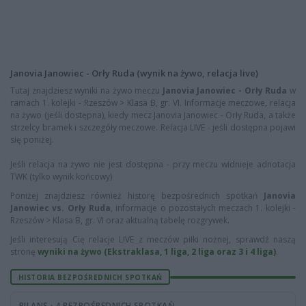
Janovia Janowiec - Orły Ruda (wynik na żywo, relacja live)
Tutaj znajdziesz wyniki na żywo meczu
Janovia Janowiec - Orły Ruda
w
ramach 1. kolejki - Rzeszów > Klasa B, gr. VI. Informacje meczowe, relacja
na żywo (jeśli dostępna), kiedy mecz Janovia Janowiec - Orły Ruda, a także
strzelcy bramek i szczegóły meczowe. Relacja LIVE - jeśli dostępna pojawi
się poniżej.
Jeśli relacja na żywo nie jest dostępna - przy meczu widnieje adnotacja
TWK (tylko wynik końcowy)
Poniżej znajdziesz również historę bezpośrednich spotkań
Janovia
Janowiec vs. Orły Ruda
, informacje o pozostałych meczach 1. kolejki -
Rzeszów > Klasa B, gr. VI oraz aktualną tabelę rozgrywek.
Jeśli interesują Cię relacje LIVE z meczów piłki nożnej, sprawdź naszą
stronę
wyniki na żywo (Ekstraklasa, 1 liga, 2 liga oraz 3 i 4 liga)
.
HISTORIA BEZPOŚREDNICH SPOTKAŃ
BILANS · 4 BEZPOŚREDNICH SPOTKAŃ