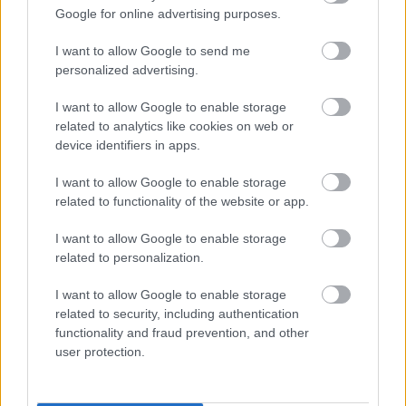
Poniżej znajdziesz także ostatnie mecze obu drużyn oraz statystyki
Google for online advertising purposes.
bramkowe.
I want to allow Google to send me
Janovia Janowiec vs. Orły Ruda - relacja, wynik na żywo,
personalized advertising.
transmisja
Wynik meczu Janovia Janowiec - Orły Ruda znajdziesz na naszej stronie
I want to allow Google to enable storage
zaraz po jego zakończeniu. Jeżeli szukasz informacji meczowych, zajrzyj
related to analytics like cookies on web or
tutaj:
Janovia Janowiec vs. Orły Ruda - wynik, składy, strzelcy
device identifiers in apps.
Jeżeli w internecie lub TV dostępna jest
transmisja na żywo z meczu
Janovia Janowiec vs. Orły Ruda
albo innych spotkań Rzeszów > Klasa
I want to allow Google to enable storage
B, gr. VI na pewno znajdziesz takie informacje na naszym portalu. Możliwe
related to functionality of the website or app.
jednak, że nigdzie nie pojawi się stream online z tego pojedynku. Śledź
portal podkarpacieLIVE.pl i bądź na bieżąco.
I want to allow Google to enable storage
related to personalization.
Asseco Resovia
Developres Rzeszów
ITA TOOLS Stal Mielec
I want to allow Google to enable storage
|
|
|
Cellfast Wilki Krosno
Texom Stal Rzeszów
Stal Mielec
related to security, including authentication
|
|
|
Motor Lublin
functionality and fraud prevention, and other
Stal Rzeszów
Stal Stalowa Wola
Wisła Kraków
|
|
|
|
user protection.
Resovia
Wieczysta Kraków
Sandecja Nowy Sącz
|
|
|
Siarka Tarnobrzeg
Wisłoka Dębica
4 liga podkarpacka
|
|
|
JKS Jarosław
Karpaty Krosno
|