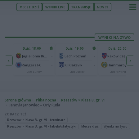
MECZE DZIŚ
WYNIKI LIVE
TRANSMISJE
NEWSY
WYNIKI NA ŻYWO
U
Dziś, 18:00
Dziś, 19:00
Dziś, 20:00
1
Ferencvaros Budapeszt
-
-
-
Jagiellonia Białystok
Lech Poznań
Raków Częstochowa
‹
›
0
ze
-
-
-
Rangers FC
KI Klaksvik
Hammarby IF
Liga Europy
Liga Europy
Liga Konferencji
Strona główna
Piłka nożna
Rzeszów > Klasa B, gr. VI
Janovia Janowiec – Orły Ruda
ZOBACZ TEŻ
Rzeszów > Klasa B, gr. VI - terminarz
Rzeszów > Klasa B, gr. VI - tabela/statystyki
Mecze dziś
Wyniki na żywo