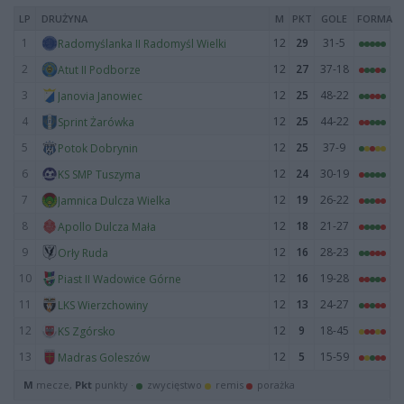
LP
DRUŻYNA
M
PKT
GOLE
FORMA
1
12
29
31-5
Radomyślanka II Radomyśl Wielki
2
12
27
37-18
Atut II Podborze
3
12
25
48-22
Janovia Janowiec
4
12
25
44-22
Sprint Żarówka
5
12
25
37-9
Potok Dobrynin
6
12
24
30-19
KS SMP Tuszyma
7
12
19
26-22
Jamnica Dulcza Wielka
8
12
18
21-27
Apollo Dulcza Mała
9
12
16
28-23
Orły Ruda
10
12
16
19-28
Piast II Wadowice Górne
11
12
13
24-27
LKS Wierzchowiny
12
12
9
18-45
KS Zgórsko
13
12
5
15-59
Madras Goleszów
M
mecze,
Pkt
punkty ·
zwycięstwo
remis
porażka