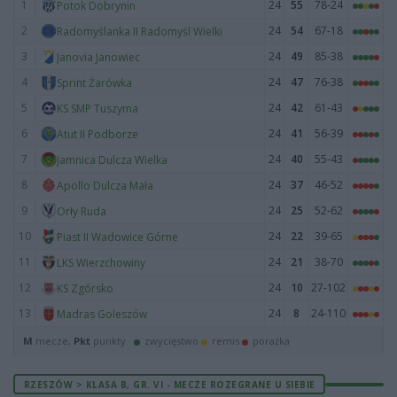
1
24
55
78-24
Potok Dobrynin
2
24
54
67-18
Radomyślanka II Radomyśl Wielki
3
24
49
85-38
Janovia Janowiec
4
24
47
76-38
Sprint Żarówka
5
24
42
61-43
KS SMP Tuszyma
6
24
41
56-39
Atut II Podborze
7
24
40
55-43
Jamnica Dulcza Wielka
8
24
37
46-52
Apollo Dulcza Mała
9
24
25
52-62
Orły Ruda
10
24
22
39-65
Piast II Wadowice Górne
11
24
21
38-70
LKS Wierzchowiny
12
24
10
27-102
KS Zgórsko
13
24
8
24-110
Madras Goleszów
M
mecze,
Pkt
punkty ·
zwycięstwo
remis
porażka
RZESZÓW > KLASA B, GR. VI - MECZE ROZEGRANE U SIEBIE