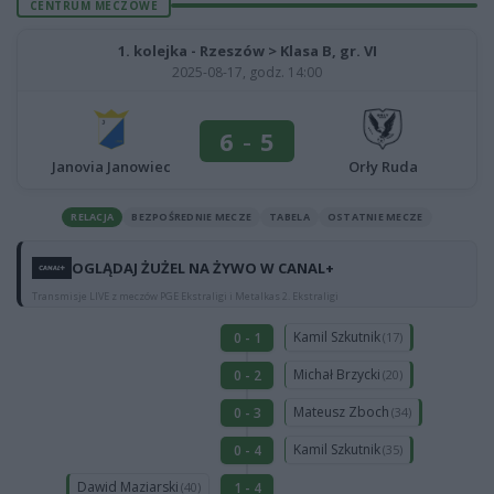
CENTRUM MECZOWE
1. kolejka - Rzeszów > Klasa B, gr. VI
2025-08-17, godz. 14:00
6
-
5
Janovia Janowiec
Orły Ruda
RELACJA
BEZPOŚREDNIE MECZE
TABELA
OSTATNIE MECZE
OGLĄDAJ ŻUŻEL NA ŻYWO W CANAL+
Transmisje LIVE z meczów PGE Ekstraligi i Metalkas 2. Ekstraligi
Kamil Szkutnik
0 - 1
(17)
Michał Brzycki
0 - 2
(20)
Mateusz Zboch
0 - 3
(34)
Kamil Szkutnik
0 - 4
(35)
Dawid Maziarski
1 - 4
(40)