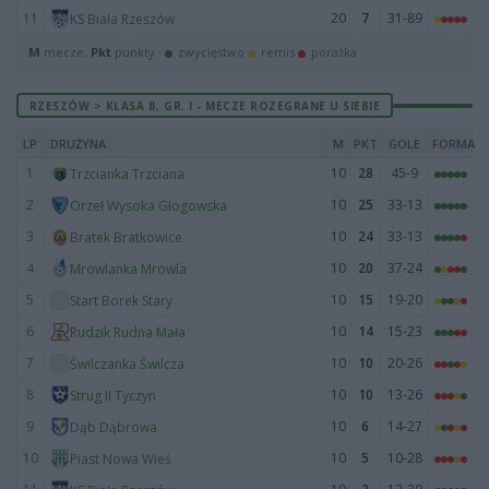
11
20
7
31-89
KS Biała Rzeszów
M
mecze,
Pkt
punkty ·
zwycięstwo
remis
porażka
RZESZÓW > KLASA B, GR. I - MECZE ROZEGRANE U SIEBIE
LP
DRUŻYNA
M
PKT
GOLE
FORMA
1
10
28
45-9
Trzcianka Trzciana
2
10
25
33-13
Orzeł Wysoka Głogowska
3
10
24
33-13
Bratek Bratkowice
4
10
20
37-24
Mrowlanka Mrowla
5
10
15
19-20
Start Borek Stary
6
10
14
15-23
Rudzik Rudna Mała
7
10
10
20-26
Świlczanka Świlcza
8
10
10
13-26
Strug II Tyczyn
9
10
6
14-27
Dąb Dąbrowa
10
10
5
10-28
Piast Nowa Wieś