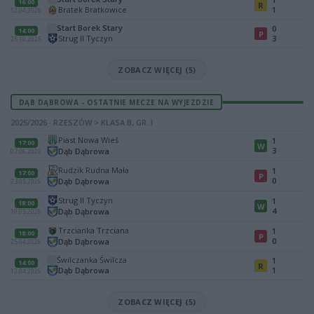
16:00
R
Bratek Bratkowice
1
12.04.2026
Start Borek Stary
0
14:00
P
Strug II Tyczyn
3
25.10.2025
ZOBACZ WIĘCEJ (5)
DĄB DĄBROWA - OSTATNIE MECZE NA WYJEZDZIE
2025/2026 · RZESZÓW > KLASA B, GR. I
Piast Nowa Wieś
1
17:00
W
3
Dąb Dąbrowa
07.06.2026
Rudzik Rudna Mała
1
17:00
P
0
Dąb Dąbrowa
23.05.2026
Strug II Tyczyn
1
18:00
W
4
Dąb Dąbrowa
10.05.2026
Trzcianka Trzciana
1
18:00
P
0
Dąb Dąbrowa
25.04.2026
Świlczanka Świlcza
1
14:00
R
Dąb Dąbrowa
1
12.04.2026
ZOBACZ WIĘCEJ (5)