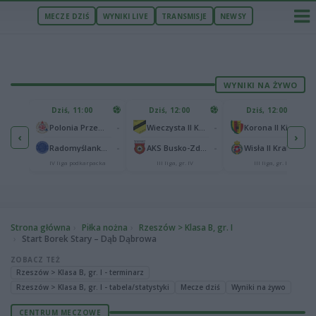
MECZE DZIŚ
WYNIKI LIVE
TRANSMISJE
NEWSY
WYNIKI NA ŻYWO
U
Dziś, 11:00
Dziś, 12:00
Dziś, 12:00
1
Polonia Warszawa
-
-
-
Polonia Przemyśl
Wieczysta II Kraków
Korona II Kielce
‹
›
1
ów
-
-
-
Radomyślanka Radomyśl Wielki
AKS Busko-Zdrój
Wisła II Kraków
IV liga podkarpacka
III liga, gr. IV
III liga, gr. IV
Strona główna
Piłka nożna
Rzeszów > Klasa B, gr. I
Start Borek Stary – Dąb Dąbrowa
ZOBACZ TEŻ
Rzeszów > Klasa B, gr. I - terminarz
Rzeszów > Klasa B, gr. I - tabela/statystyki
Mecze dziś
Wyniki na żywo
CENTRUM MECZOWE