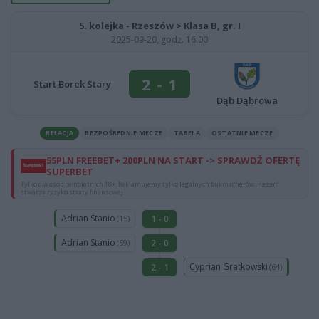
5. kolejka - Rzeszów > Klasa B, gr. I
2025-09-20, godz. 16:00
2
-
1
Start Borek Stary
Dąb Dąbrowa
RELACJA
BEZPOŚREDNIE MECZE
TABELA
OSTATNIE MECZE
55PLN FREEBET+ 200PLN NA START -> SPRAWDŹ OFERTĘ
SUPERBET
Tylko dla osób pełnoletnich 18+. Reklamujemy tylko legalnych bukmacherów. Hazard
stwarza ryzyko straty finansowej.
Adrian Stanio
1 - 0
(15)
Adrian Stanio
2 - 0
(59)
Cyprian Gratkowski
2 - 1
(64)