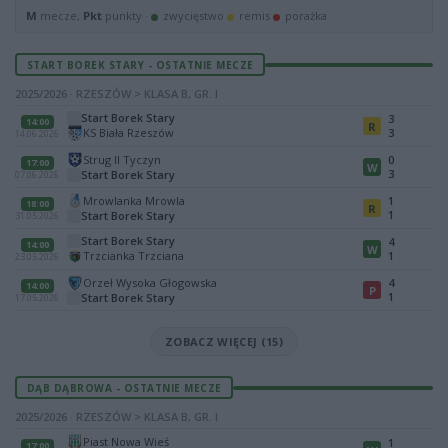
M
mecze,
Pkt
punkty ·
zwycięstwo
remis
porażka
START BOREK STARY - OSTATNIE MECZE
2025/2026 · RZESZÓW > KLASA B, GR. I
Start Borek Stary
3
14:00
R
KS Biała Rzeszów
3
14.06.2026
Strug II Tyczyn
0
17:00
W
3
Start Borek Stary
07.06.2026
Mrowlanka Mrowla
1
18:00
R
1
Start Borek Stary
31.05.2026
Start Borek Stary
4
14:00
W
Trzcianka Trzciana
1
23.05.2026
Orzeł Wysoka Głogowska
4
14:00
P
1
Start Borek Stary
17.05.2026
ZOBACZ WIĘCEJ (15)
DĄB DĄBROWA - OSTATNIE MECZE
2025/2026 · RZESZÓW > KLASA B, GR. I
Piast Nowa Wieś
1
17:00