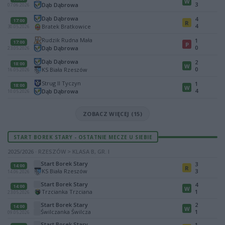
W
3
Dąb Dąbrowa
07.06.2026
Dąb Dąbrowa
4
17:00
R
4
Bratek Bratkowice
30.05.2026
Rudzik Rudna Mała
1
17:00
P
0
Dąb Dąbrowa
23.05.2026
Dąb Dąbrowa
2
18:00
W
0
KS Biała Rzeszów
16.05.2026
Strug II Tyczyn
1
18:00
W
4
Dąb Dąbrowa
10.05.2026
ZOBACZ WIĘCEJ (15)
START BOREK STARY - OSTATNIE MECZE U SIEBIE
2025/2026 · RZESZÓW > KLASA B, GR. I
Start Borek Stary
3
14:00
R
KS Biała Rzeszów
3
14.06.2026
Start Borek Stary
4
14:00
W
Trzcianka Trzciana
1
23.05.2026
Start Borek Stary
2
14:00
W
Świlczanka Świlcza
1
09.05.2026
Start Borek Stary
1