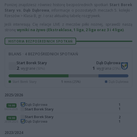
Poniżej znajdziesz również historę bezpośrednich spotkań
Start Borek
Stary vs. Dąb Dąbrowa
, informacje o pozostałych meczach 5. kolejki -
Rzeszów > Klasa B, gr. I oraz aktualną tabelę rozgrywek.
Jeśli interesują Cię relacje LIVE z meczów piłki nożnej, sprawdź naszą
stronę
wyniki na żywo (Ekstraklasa, 1 liga, 2 liga oraz 3 i 4 liga)
.
HISTORIA BEZPOŚREDNICH SPOTKAŃ
BILANS · 4 BEZPOŚREDNICH SPOTKAŃ
Start Borek Stary
Dąb Dąbrowa
2
1
wygrane
wygrana
(50%)
(25%)
Start Borek Stary
1
remis (25%)
Dąb Dąbrowa
2025/2026
Dąb Dąbrowa
1
16:00
1
Start Borek Stary
04.04.2026
Start Borek Stary
2
16:00
Dąb Dąbrowa
1
20.09.2025
2023/2024