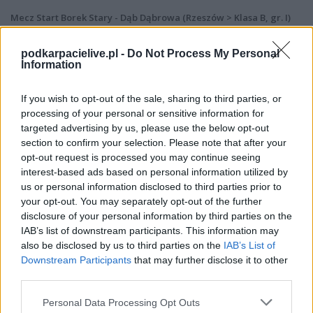
Mecz Start Borek Stary - Dąb Dąbrowa (Rzeszów > Klasa B, gr. I)
Spotkanie pomiędzy
Start Borek Stary i Dąb Dąbrowa
rozegrane
zostanie w ramach Rzeszów > Klasa B, gr. I (5. kolejki - Rzeszów > Klasa B,
podkarpacielive.pl -
Do Not Process My Personal
gr. I).
Information
Na stronie
PodkarpacieLive.pl
znajdziesz
wynik meczu, strzelców
bramek, kartki, składy, statystyki i informacje o przebiegu
If you wish to opt-out of the sale, sharing to third parties, or
spotkania
. To kompletne źródło danych dla kibiców i pasjonatów
processing of your personal or sensitive information for
lokalnej piłki nożnej. Jeżeli aktualnie nie widzisz tutaj danych z pewnością
targeted advertising by us, please use the below opt-out
pracujemy nad tym żeby je uzupełnić.
section to confirm your selection. Please note that after your
Wynik meczu Start Borek Stary vs Dąb Dąbrowa
opt-out request is processed you may continue seeing
Po zakończeniu spotkania automatycznie publikujemy
oficjalny wynik
interest-based ads based on personal information utilized by
spotkania
, a także dane meczowe, jeśli są dostępne.
us or personal information disclosed to third parties prior to
your opt-out. You may separately opt-out of the further
Pełny harmonogram rozgrywek dostępny jest tutaj:
Rzeszów > Klasa B,
gr. I - terminarz
disclosure of your personal information by third parties on the
.
IAB’s list of downstream participants. This information may
Informacje o składach i strzelcach
also be disclosed by us to third parties on the
IAB’s List of
W miarę dostępności danych, publikujemy
składy wyjściowe,
Downstream Participants
that may further disclose it to other
rezerwowych, zmiany oraz listę strzelców bramek
. Informacje te
third parties.
aktualizujemy zależnie od poziomu ligi i dostępnych źródeł.
Please note that this website/app uses one or more Google
Personal Data Processing Opt Outs
Śledź mecze swojej drużyny