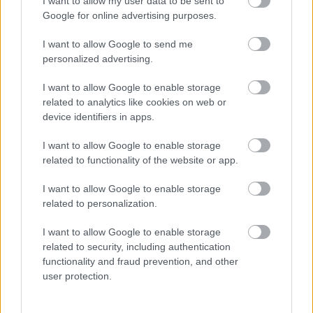
I want to allow my user data to be sent to
Poniżej znajdziesz także ostatnie mecze obu drużyn oraz statystyki
bramkowe.
Google for online advertising purposes.
Start Borek Stary vs. Dąb Dąbrowa - relacja, wynik na żywo,
I want to allow Google to send me
transmisja
personalized advertising.
Wynik meczu Start Borek Stary - Dąb Dąbrowa znajdziesz na naszej
stronie zaraz po jego zakończeniu. Jeżeli szukasz informacji meczowych,
I want to allow Google to enable storage
zajrzyj tutaj:
Start Borek Stary vs. Dąb Dąbrowa - wynik, składy,
related to analytics like cookies on web or
strzelcy
device identifiers in apps.
Jeżeli w internecie lub TV dostępna jest
transmisja na żywo z meczu
Start Borek Stary vs. Dąb Dąbrowa
albo innych spotkań Rzeszów >
I want to allow Google to enable storage
Klasa B, gr. I na pewno znajdziesz takie informacje na naszym portalu.
related to functionality of the website or app.
Możliwe jednak, że nigdzie nie pojawi się stream online z tego pojedynku.
Śledź portal podkarpacieLIVE.pl i bądź na bieżąco.
I want to allow Google to enable storage
related to personalization.
Asseco Resovia
Developres Rzeszów
ITA TOOLS Stal Mielec
I want to allow Google to enable storage
|
|
|
Cellfast Wilki Krosno
Texom Stal Rzeszów
Stal Mielec
related to security, including authentication
|
|
|
Motor Lublin
functionality and fraud prevention, and other
Stal Rzeszów
Stal Stalowa Wola
Wisła Kraków
|
|
|
|
user protection.
Resovia
Wieczysta Kraków
Sandecja Nowy Sącz
|
|
|
Siarka Tarnobrzeg
Wisłoka Dębica
4 liga podkarpacka
|
|
|
JKS Jarosław
Karpaty Krosno
|