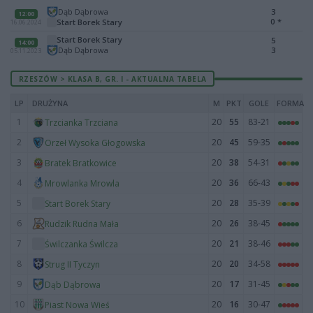
Dąb Dąbrowa
3
12:00
0
*
Start Borek Stary
16.06.2024
Start Borek Stary
5
14:00
Dąb Dąbrowa
3
05.11.2023
RZESZÓW > KLASA B, GR. I - AKTUALNA TABELA
LP
DRUŻYNA
M
PKT
GOLE
FORMA
1
20
55
83-21
Trzcianka Trzciana
2
20
45
59-35
Orzeł Wysoka Głogowska
3
20
38
54-31
Bratek Bratkowice
4
20
36
66-43
Mrowlanka Mrowla
5
20
28
35-39
Start Borek Stary
6
20
26
38-45
Rudzik Rudna Mała
7
20
21
38-46
Świlczanka Świlcza
8
20
20
34-58
Strug II Tyczyn
9
20
17
31-45
Dąb Dąbrowa
10
20
16
30-47
Piast Nowa Wieś