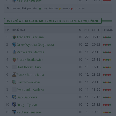
11
10
2
12-39
KS Biała Rzeszów
M
mecze,
Pkt
punkty ·
zwycięstwo
remis
porażka
RZESZÓW > KLASA B, GR. I - MECZE ROZEGRANE NA WYJEŹDZIE
LP
DRUŻYNA
M
PKT
GOLE
FORMA
1
10
27
38-12
Trzcianka Trzciana
2
10
20
26-22
Orzeł Wysoka Głogowska
3
10
16
29-19
Mrowlanka Mrowla
4
10
14
21-18
Bratek Bratkowice
5
10
13
16-19
Start Borek Stary
6
10
12
23-22
Rudzik Rudna Mała
7
10
11
20-19
Piast Nowa Wieś
8
10
11
18-20
Świlczanka Świlcza
9
10
11
17-18
Dąb Dąbrowa
10
10
10
21-32
Strug II Tyczyn
11
10
5
19-50
KS Biała Rzeszów