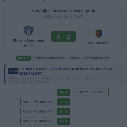
9. kolejka - Krosno > Klasa B, gr. III
2025-10-12, godz. 15:30
3
-
2
Florian Rymanów
LKS Wesoła
Zdrój
RELACJA
BEZPOŚREDNIE MECZE
TABELA
OSTATNIE MECZE
ODBIERZ NAWET 2026 PLN DLA NOWYCH GRACZY W
ADMIRALBET
Tylko dla osób pełnoletnich 18+. Reklamujemy tylko legalnych bukmacherów. Hazard
stwarza ryzyko straty finansowej.
Bartosz Kuśnierz
0 - 1
(2)
Adrian Rusnok
1 - 1
(26)
Adrian Rusnok
2 - 1
(47)
Adrian Rusnok
3 - 1
(90)