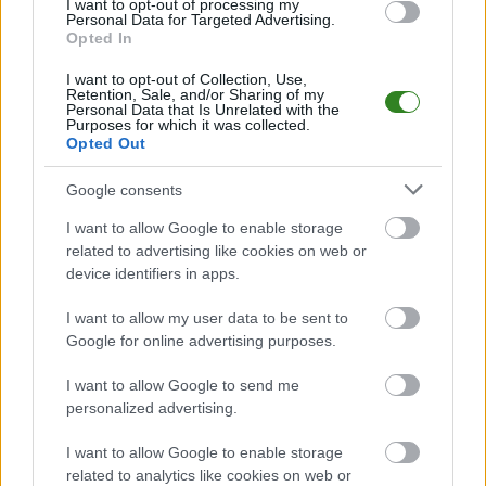
I want to opt-out of processing my
Mecz
Florian Rymanów Zdrój - LKS Wesoła
Personal Data for Targeted Advertising.
odbędzie się w ramach 9.
Opted In
kolejki - Krosno > Klasa B, gr. III. Spotkanie zostanie rozegrane w dniu 12
października 2025. Początek meczu o godz. 15:30.
I want to opt-out of Collection, Use,
Florian Rymanów Zdrój
przystępuje do tego spotkania w roli
Retention, Sale, and/or Sharing of my
gospodarza. Jak drużyna radzi sobie w sezonie 2025/2026 rozgrywek
Personal Data that Is Unrelated with the
Purposes for which it was collected.
Krosno > Klasa B, gr. III przed własną publicznością? Na tej stronie
Opted Out
możecie zobaczyć tabelę uwzględniającą tylko mecze u siebie. W tabeli
biorącej pod uwagę tylko mecze wyjazdowe możecie natomiast
sprawdzić jak spisuje się klub
LKS Wesoła
.
Google consents
Krosno > Klasa B, gr. III - sytuacja w tabeli
I want to allow Google to enable storage
Przed meczami 9. kolejki - Krosno > Klasa B, gr. III gospodarze (Florian
related to advertising like cookies on web or
Rymanów Zdrój) zajmują
10. miejsce
w tabeli. Goście (LKS Wesoła)
device identifiers in apps.
plasują się na
7. miejscu.
I want to allow my user data to be sent to
Poniżej znajdziesz także ostatnie mecze obu drużyn oraz statystyki
bramkowe.
Google for online advertising purposes.
Florian Rymanów Zdrój vs. LKS Wesoła - relacja, wynik na żywo,
I want to allow Google to send me
transmisja
personalized advertising.
Wynik meczu Florian Rymanów Zdrój - LKS Wesoła znajdziesz na naszej
stronie zaraz po jego zakończeniu. Jeżeli szukasz informacji meczowych,
I want to allow Google to enable storage
zajrzyj tutaj:
Florian Rymanów Zdrój vs. LKS Wesoła - wynik, składy,
related to analytics like cookies on web or
strzelcy