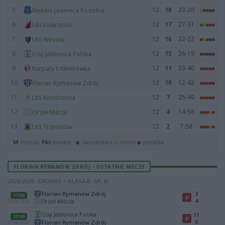
5
12
18
23-20
Błękitni Jasienica Rosielna
6
12
17
27-31
Iskra Iskrzynia
7
12
16
22-23
LKS Wesoła
8
12
15
26-19
Cisy Jabłonica Polska
9
12
11
23-40
Karpaty II Klimkówka
10
12
10
12-42
Florian Rymanów Zdrój
11
12
7
25-49
LKS Kombornia
12
12
4
14-56
Orzeł Milcza
13
12
2
7-58
LKS Trześniów
M
mecze,
Pkt
punkty ·
zwycięstwo
remis
porażka
FLORIAN RYMANÓW ZDRÓJ - OSTATNIE MECZE
2025/2026 · KROSNO > KLASA B, GR. III
Florian Rymanów Zdrój
3
17:00
P
4
Orzeł Milcza
13.06.2026
Cisy Jabłonica Polska
11
11:00
P
0
Florian Rymanów Zdrój
07.06.2026