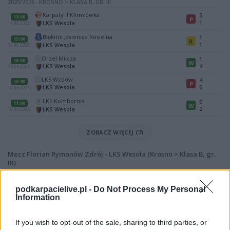
2025/2026 · KROSNO > KLASA B, GR. III
Karpaty II Klimkówka
3
13:00
P
1
LKS Wesoła
14.06.2026
Błękitni Jasienica Rosielna
1
15:00
R
1
LKS Wesoła
04.06.2026
Orzeł Milcza
1
16:00
W
LKS Wesoła
4
23.05.2026
LKS Wzdów
4
16:30
P
LKS Wesoła
0
10.05.2026
LKS Kombornia
0
11:00
W
2
LKS Wesoła
19.04.2026
ZOBACZ WIĘCEJ (7)
Mecz Florian Rymanów Zdrój - LKS Wesoła (Krosno > Klasa B, gr.
III)
Spotkanie pomiędzy
Florian Rymanów Zdrój i LKS Wesoła
rozegrane
zostanie w ramach Krosno > Klasa B, gr. III (9. kolejki - Krosno > Klasa B,
podkarpacielive.pl -
Do Not Process My Personal
gr. III).
Information
Na stronie
PodkarpacieLive.pl
znajdziesz
wynik meczu, strzelców
bramek, kartki, składy, statystyki i informacje o przebiegu
If you wish to opt-out of the sale, sharing to third parties, or
spotkania
. To kompletne źródło danych dla kibiców i pasjonatów