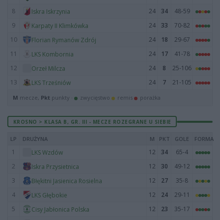
8
24
34
48-59
Iskra Iskrzynia
9
24
33
70-82
Karpaty II Klimkówka
10
24
18
29-67
Florian Rymanów Zdrój
11
24
17
41-78
LKS Kombornia
12
24
8
25-106
Orzeł Milcza
13
24
7
21-105
LKS Trześniów
M
mecze,
Pkt
punkty ·
zwycięstwo
remis
porażka
KROSNO > KLASA B, GR. III - MECZE ROZEGRANE U SIEBIE
LP
DRUŻYNA
M
PKT
GOLE
FORMA
1
12
34
65-4
LKS Wzdów
2
12
30
49-12
Iskra Przysietnica
3
12
27
35-8
Błękitni Jasienica Rosielna
4
12
24
29-11
LKS Głębokie
5
12
23
35-17
Cisy Jabłonica Polska