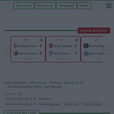
MECZE DZIŚ
WYNIKI LIVE
TRANSMISJE
NEWSY
WYNIKI NA ŻYWO
U
55'
39'
40'
2
0
2
0
om
Podlasie Biała Podlaska
Wisła Kraków
Polonia Warszawa
‹
›
2
0
1
0
ce
Hetman Zamość
Wisła Płock
Ruch Chorzów
III liga, gr. IV
Ekstraklasa
I liga
Strona główna
Piłka nożna
Krosno > Klasa B, gr. III
Florian Rymanów Zdrój – LKS Wesoła
ZOBACZ TEŻ
Krosno > Klasa B, gr. III - terminarz
Krosno > Klasa B, gr. III - tabela/statystyki
Mecze dziś
Wyniki na żywo
CENTRUM MECZOWE