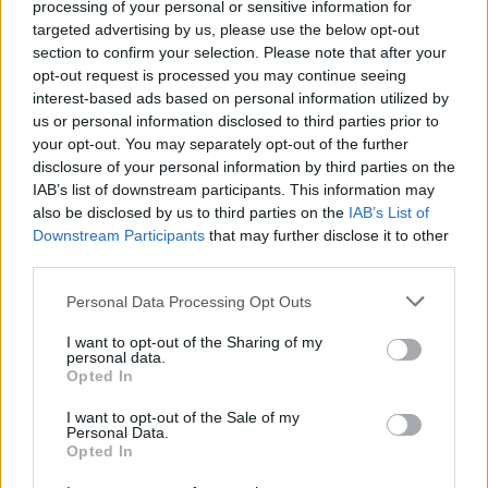
processing of your personal or sensitive information for
lokalnej piłki nożnej. Jeżeli aktualnie nie widzisz tutaj danych z pewnością
targeted advertising by us, please use the below opt-out
pracujemy nad tym żeby je uzupełnić.
section to confirm your selection. Please note that after your
Wynik meczu Florian Rymanów Zdrój vs LKS Wesoła
opt-out request is processed you may continue seeing
Po zakończeniu spotkania automatycznie publikujemy
oficjalny wynik
interest-based ads based on personal information utilized by
spotkania
, a także dane meczowe, jeśli są dostępne.
us or personal information disclosed to third parties prior to
your opt-out. You may separately opt-out of the further
Pełny harmonogram rozgrywek dostępny jest tutaj:
Krosno > Klasa B,
gr. III - terminarz
disclosure of your personal information by third parties on the
.
IAB’s list of downstream participants. This information may
Informacje o składach i strzelcach
also be disclosed by us to third parties on the
IAB’s List of
W miarę dostępności danych, publikujemy
składy wyjściowe,
Downstream Participants
that may further disclose it to other
rezerwowych, zmiany oraz listę strzelców bramek
. Informacje te
third parties.
aktualizujemy zależnie od poziomu ligi i dostępnych źródeł.
Please note that this website/app uses one or more Google
Personal Data Processing Opt Outs
Śledź mecze swojej drużyny
services and may gather and store information including but
Jeśli jesteś kibicem klubu Florian Rymanów Zdrój lub LKS Wesoła -
not limited to your visit or usage behaviour. You may click to
I want to opt-out of the Sharing of my
zaglądaj tutaj częściej. Nasz serwis regularnie dostarcza informacje o
personal data.
grant or deny consent to Google and its third-party tags to
terminach meczów, wynikach, transferach i newsach klubowych
.
Opted In
use your data for below specified purposes in below Google
PodkarpacieLive.pl to największa baza
meczów lokalnych drużyn
consent section.
I want to opt-out of the Sale of my
piłkarskich
w województwie. Sprawdź nasze relacje, śledź ulubioną ligę i
Personal Data.
bądź na bieżąco z wydarzeniami z boisk!
Opted In
Analiza przed meczem: Florian Rymanów Zdrój vs LKS Wesoła