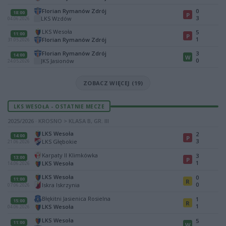
Florian Rymanów Zdrój
0
18:00
P
3
LKS Wzdów
04.06.2026
LKS Wesoła
5
11:00
P
1
Florian Rymanów Zdrój
31.05.2026
Florian Rymanów Zdrój
3
14:00
W
0
JKS Jasionów
24.05.2026
ZOBACZ WIĘCEJ (19)
LKS WESOŁA - OSTATNIE MECZE
2025/2026 · KROSNO > KLASA B, GR. III
LKS Wesoła
2
14:00
P
3
LKS Głębokie
21.06.2026
Karpaty II Klimkówka
3
13:00
P
1
LKS Wesoła
14.06.2026
LKS Wesoła
0
11:00
R
0
Iskra Iskrzynia
07.06.2026
Błękitni Jasienica Rosielna
1
15:00
R
1
LKS Wesoła
04.06.2026
LKS Wesoła
5
11:00
W