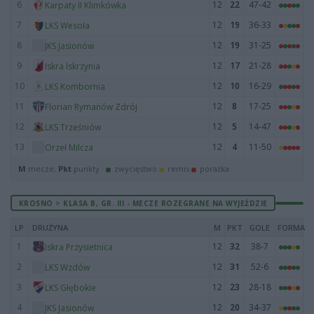
6
12
22
47-42
Karpaty II Klimkówka
7
12
19
36-33
LKS Wesoła
8
12
19
31-25
JKS Jasionów
9
12
17
21-28
Iskra Iskrzynia
10
12
10
16-29
LKS Kombornia
11
12
8
17-25
Florian Rymanów Zdrój
12
12
5
14-47
LKS Trześniów
13
12
4
11-50
Orzeł Milcza
M
mecze,
Pkt
punkty ·
zwycięstwo
remis
porażka
KROSNO > KLASA B, GR. III - MECZE ROZEGRANE NA WYJEŹDZIE
LP
DRUŻYNA
M
PKT
GOLE
FORMA
1
12
32
38-7
Iskra Przysietnica
2
12
31
52-6
LKS Wzdów
3
12
23
28-18
LKS Głębokie
4
12
20
34-37
JKS Jasionów