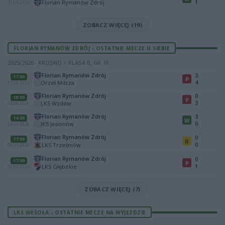
1
Florian Rymanów Zdrój
31.05.2026
ZOBACZ WIĘCEJ (19)
FLORIAN RYMANÓW ZDRÓJ - OSTATNIE MECZE U SIEBIE
2025/2026 · KROSNO > KLASA B, GR. III
Florian Rymanów Zdrój
3
17:00
P
4
Orzeł Milcza
13.06.2026
Florian Rymanów Zdrój
0
18:00
P
3
LKS Wzdów
04.06.2026
Florian Rymanów Zdrój
3
14:00
W
0
JKS Jasionów
24.05.2026
Florian Rymanów Zdrój
0
17:00
R
0
LKS Trześniów
09.05.2026
Florian Rymanów Zdrój
0
17:00
P
1
LKS Głębokie
26.04.2026
ZOBACZ WIĘCEJ (7)
LKS WESOŁA - OSTATNIE MECZE NA WYJEZDZIE