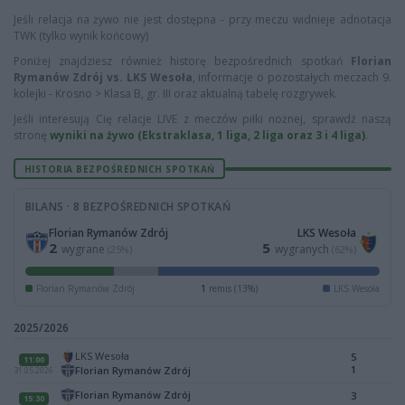
Jeśli relacja na żywo nie jest dostępna - przy meczu widnieje adnotacja
TWK (tylko wynik końcowy)
Poniżej znajdziesz również historę bezpośrednich spotkań
Florian
Rymanów Zdrój vs. LKS Wesoła
, informacje o pozostałych meczach 9.
kolejki - Krosno > Klasa B, gr. III oraz aktualną tabelę rozgrywek.
Jeśli interesują Cię relacje LIVE z meczów piłki nożnej, sprawdź naszą
stronę
wyniki na żywo (Ekstraklasa, 1 liga, 2 liga oraz 3 i 4 liga)
.
HISTORIA BEZPOŚREDNICH SPOTKAŃ
BILANS · 8 BEZPOŚREDNICH SPOTKAŃ
Florian Rymanów Zdrój
LKS Wesoła
2
5
wygrane
wygranych
(25%)
(62%)
Florian Rymanów Zdrój
1
remis (13%)
LKS Wesoła
2025/2026
LKS Wesoła
5
11:00
1
Florian Rymanów Zdrój
31.05.2026
Florian Rymanów Zdrój
3
15:30