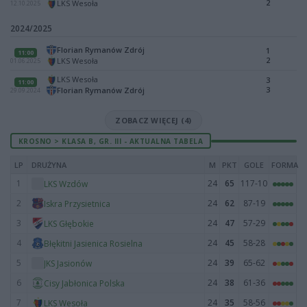
2
LKS Wesoła
12.10.2025
2024/2025
Florian Rymanów Zdrój
1
11:00
2
LKS Wesoła
01.06.2025
LKS Wesoła
3
11:00
3
Florian Rymanów Zdrój
29.09.2024
ZOBACZ WIĘCEJ (4)
KROSNO > KLASA B, GR. III - AKTUALNA TABELA
LP
DRUŻYNA
M
PKT
GOLE
FORMA
1
24
65
117-10
LKS Wzdów
2
24
62
87-19
Iskra Przysietnica
3
24
47
57-29
LKS Głębokie
4
24
45
58-28
Błękitni Jasienica Rosielna
5
24
39
65-62
JKS Jasionów
6
24
38
61-36
Cisy Jabłonica Polska
7
24
35
58-56
LKS Wesoła