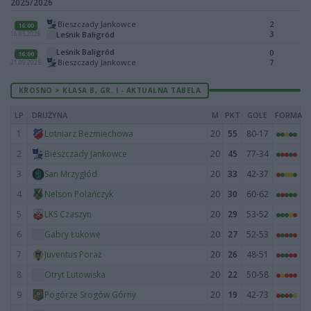
2025/2026
Bieszczady Jankowce
2
16:00
3
Leśnik Baligród
16.05.2026
Leśnik Baligród
0
16:00
Bieszczady Jankowce
7
21.09.2025
KROSNO > KLASA B, GR. I - AKTUALNA TABELA
LP
DRUŻYNA
M
PKT
GOLE
FORMA
1
20
55
80-17
Lotniarz Bezmiechowa
2
20
45
77-34
Bieszczady Jankowce
3
20
33
42-37
San Mrzygłód
4
20
30
60-62
Nelson Polańczyk
5
20
29
53-52
LKS Czaszyn
6
20
27
52-53
Gabry Łukowe
7
20
26
48-51
Juventus Poraż
8
20
22
50-58
Otryt Lutowiska
9
20
19
42-73
Pogórze Srogów Górny