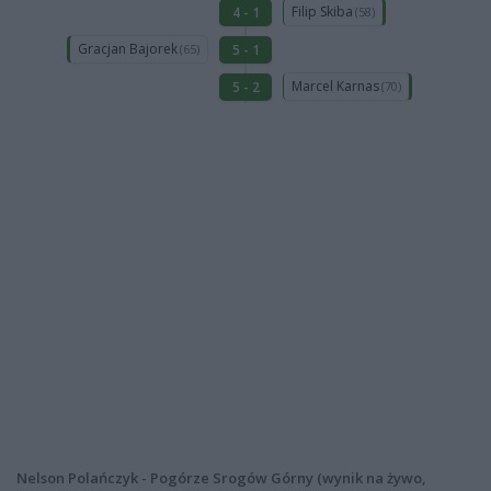
Filip Skiba
4 - 1
(58)
Gracjan Bajorek
5 - 1
(65)
Marcel Karnas
5 - 2
(70)
Nelson Polańczyk - Pogórze Srogów Górny (wynik na żywo,