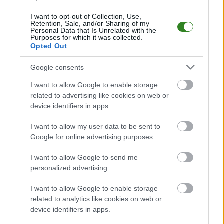
dniu 24 sierpnia 2025. Początek meczu o godz. 13:00.
I want to opt-out of Collection, Use,
Nelson Polańczyk
przystępuje do tego spotkania w roli gospodarza.
Retention, Sale, and/or Sharing of my
Jak drużyna radzi sobie w sezonie 2025/2026 rozgrywek Krosno > Klasa B,
Personal Data that Is Unrelated with the
Purposes for which it was collected.
gr. I przed własną publicznością? Na tej stronie możecie zobaczyć tabelę
Opted Out
uwzględniającą tylko mecze u siebie. W tabeli biorącej pod uwagę tylko
mecze wyjazdowe możecie natomiast sprawdzić jak spisuje się klub
Pogórze Srogów Górny
.
Google consents
Krosno > Klasa B, gr. I - sytuacja w tabeli
I want to allow Google to enable storage
Przed meczami 2. kolejki - Krosno > Klasa B, gr. I gospodarze (Nelson
related to advertising like cookies on web or
Polańczyk) zajmują
6. miejsce
w tabeli. Goście (Pogórze Srogów Górny)
device identifiers in apps.
plasują się na
11. miejscu.
I want to allow my user data to be sent to
Poniżej znajdziesz także ostatnie mecze obu drużyn oraz statystyki
bramkowe.
Google for online advertising purposes.
Nelson Polańczyk vs. Pogórze Srogów Górny - relacja, wynik na
I want to allow Google to send me
żywo, transmisja
personalized advertising.
Wynik meczu Nelson Polańczyk - Pogórze Srogów Górny znajdziesz na
naszej stronie zaraz po jego zakończeniu. Jeżeli szukasz informacji
I want to allow Google to enable storage
meczowych, zajrzyj tutaj:
Nelson Polańczyk vs. Pogórze Srogów
related to analytics like cookies on web or
Górny - wynik, składy, strzelcy
device identifiers in apps.
Jeżeli w internecie lub TV dostępna jest
transmisja na żywo z meczu