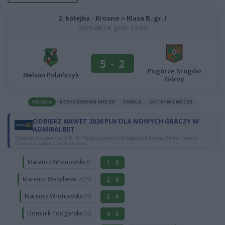
2. kolejka - Krosno > Klasa B, gr. I
2025-08-24, godz. 13:00
5
-
2
Pogórze Srogów
Nelson Polańczyk
Górny
RELACJA
BEZPOŚREDNIE MECZE
TABELA
OSTATNIE MECZE
ODBIERZ NAWET 2026 PLN DLA NOWYCH GRACZY W
ADMIRALBET
Tylko dla osób pełnoletnich 18+. Reklamujemy tylko legalnych bukmacherów. Hazard
stwarza ryzyko straty finansowej.
Mateusz Wronowski
1 - 0
(8)
Mateusz Wasyliewicz
2 - 0
(25)
Mateusz Wronowski
3 - 0
(35)
Dominik Podgorski
4 - 0
(35)