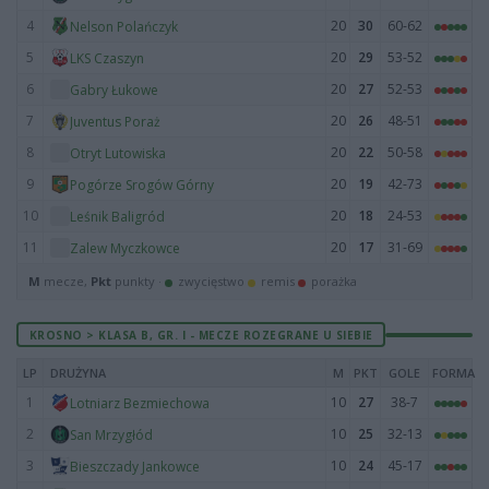
4
20
30
60-62
Nelson Polańczyk
5
20
29
53-52
LKS Czaszyn
6
20
27
52-53
Gabry Łukowe
7
20
26
48-51
Juventus Poraż
8
20
22
50-58
Otryt Lutowiska
9
20
19
42-73
Pogórze Srogów Górny
10
20
18
24-53
Leśnik Baligród
11
20
17
31-69
Zalew Myczkowce
M
mecze,
Pkt
punkty ·
zwycięstwo
remis
porażka
KROSNO > KLASA B, GR. I - MECZE ROZEGRANE U SIEBIE
LP
DRUŻYNA
M
PKT
GOLE
FORMA
1
10
27
38-7
Lotniarz Bezmiechowa
2
10
25
32-13
San Mrzygłód
3
10
24
45-17
Bieszczady Jankowce