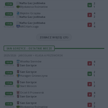
Nafta Gaz Jodłówka
2
17:00
W
Błyskawica Rożniatów
1
31.05.2026
Błękitni Grzęska
4
17:00
P
2
Nafta Gaz Jodłówka
24.05.2026
Nafta Gaz Jodłówka
2
17:00
P
MKS Kańczuga
4
16.05.2026
ZOBACZ WIĘCEJ (21)
SAN GORZYCE - OSTATNIE MECZE
2025/2026 · JAROSŁAW > KLASA A PRZEWORSK
Wisełka Siennów
4
15:00
P
1
San Gorzyce
13.06.2026
San Gorzyce
2
17:00
W
1
Huragan Gniewczyna
06.06.2026
San Gorzyce
1
17:00
P
2
Start Mirocin
30.05.2026
Orzeł II Przeworsk
4
11:00
P
2
San Gorzyce
24.05.2026
San Gorzyce
2
17:30
P
3
Błyskawica Rożniatów
17.05.2026