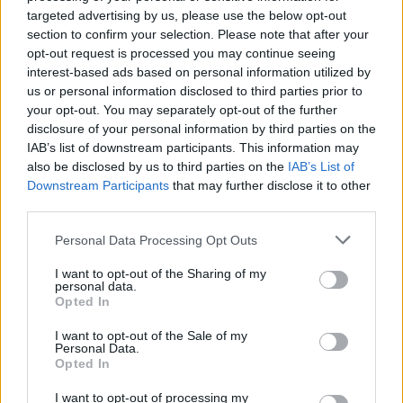
lokalnej piłki nożnej. Jeżeli aktualnie nie widzisz tutaj danych z pewnością
targeted advertising by us, please use the below opt-out
pracujemy nad tym żeby je uzupełnić.
section to confirm your selection. Please note that after your
Wynik meczu Nafta Gaz Jodłówka vs San Gorzyce
opt-out request is processed you may continue seeing
Po zakończeniu spotkania automatycznie publikujemy
oficjalny wynik
interest-based ads based on personal information utilized by
spotkania
, a także dane meczowe, jeśli są dostępne.
us or personal information disclosed to third parties prior to
your opt-out. You may separately opt-out of the further
Pełny harmonogram rozgrywek dostępny jest tutaj:
Jarosław > Klasa A
Przeworsk - terminarz
disclosure of your personal information by third parties on the
.
IAB’s list of downstream participants. This information may
Informacje o składach i strzelcach
also be disclosed by us to third parties on the
IAB’s List of
W miarę dostępności danych, publikujemy
składy wyjściowe,
Downstream Participants
that may further disclose it to other
rezerwowych, zmiany oraz listę strzelców bramek
. Informacje te
third parties.
aktualizujemy zależnie od poziomu ligi i dostępnych źródeł.
Please note that this website/app uses one or more Google
Personal Data Processing Opt Outs
Śledź mecze swojej drużyny
services and may gather and store information including but
Jeśli jesteś kibicem klubu Nafta Gaz Jodłówka lub San Gorzyce - zaglądaj
not limited to your visit or usage behaviour. You may click to
I want to opt-out of the Sharing of my
tutaj częściej. Nasz serwis regularnie dostarcza informacje o
terminach
personal data.
grant or deny consent to Google and its third-party tags to
meczów, wynikach, transferach i newsach klubowych
.
Opted In
use your data for below specified purposes in below Google
PodkarpacieLive.pl to największa baza
meczów lokalnych drużyn
consent section.
I want to opt-out of the Sale of my
piłkarskich
w województwie. Sprawdź nasze relacje, śledź ulubioną ligę i
Personal Data.
bądź na bieżąco z wydarzeniami z boisk!
Opted In
Analiza przed meczem: Nafta Gaz Jodłówka vs San Gorzyce
I want to opt-out of processing my