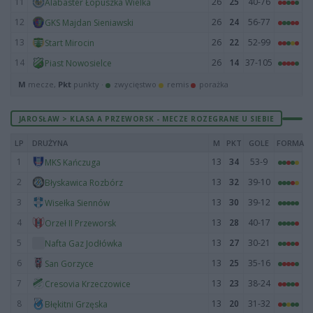
11
26
25
40-76
Alabaster Łopuszka Wielka
12
26
24
56-77
GKS Majdan Sieniawski
13
26
22
52-99
Start Mirocin
14
26
14
37-105
Piast Nowosielce
M
mecze,
Pkt
punkty ·
zwycięstwo
remis
porażka
JAROSŁAW > KLASA A PRZEWORSK - MECZE ROZEGRANE U SIEBIE
LP
DRUŻYNA
M
PKT
GOLE
FORMA
1
13
34
53-9
MKS Kańczuga
2
13
32
39-10
Błyskawica Rozbórz
3
13
30
39-12
Wisełka Siennów
4
13
28
40-17
Orzeł II Przeworsk
5
13
27
30-21
Nafta Gaz Jodłówka
6
13
25
35-16
San Gorzyce
7
13
23
38-24
Cresovia Krzeczowice
8
13
20
31-32
Błękitni Grzęska