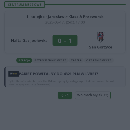
CENTRUM MECZOWE
1. kolejka - Jarosław > Klasa A Przeworsk
2025-08-17, godz. 17:00
0
-
1
Nafta Gaz Jodłówka
San Gorzyce
RELACJA
BEZPOŚREDNIE MECZE
TABELA
OSTATNIE MECZE
PAKIET POWITALNY DO 4321 PLN W LVBET!
Tylko dla osób pełnoletnich 18+. Reklamujemy tylko legalnych bukmacherów. Hazard
stwarza ryzyko straty finansowej.
Wojciech Myłek
0 - 1
(12)