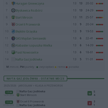
6
13
13
20-32
Huragan Gniewczyna
7
13
13
24-29
Błyskawica Rozbórz
8
13
11
25-57
Start Mirocin
9
13
9
20-34
Orzeł II Przeworsk
10
13
9
19-53
Błękitni Grzęska
11
13
6
22-41
GKS Majdan Sieniawski
12
13
6
14-39
Alabaster Łopuszka Wielka
13
13
6
18-61
Piast Nowosielce
14
13
5
11-31
Nafta Gaz Jodłówka
M
mecze,
Pkt
punkty ·
zwycięstwo
remis
porażka
NAFTA GAZ JODŁÓWKA - OSTATNIE MECZE
2025/2026 · JAROSŁAW > KLASA A PRZEWORSK
Nafta Gaz Jodłówka
5
17:00
W
Start Mirocin
4
14.06.2026
Orzeł II Przeworsk
3
11:00
P
1
Nafta Gaz Jodłówka
07.06.2026