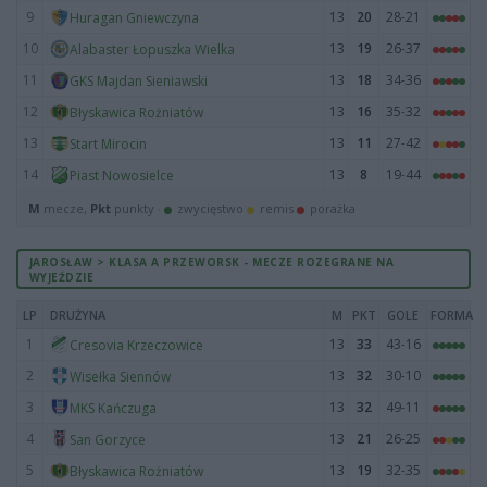
9
13
20
28-21
Huragan Gniewczyna
10
13
19
26-37
Alabaster Łopuszka Wielka
11
13
18
34-36
GKS Majdan Sieniawski
12
13
16
35-32
Błyskawica Rożniatów
13
13
11
27-42
Start Mirocin
14
13
8
19-44
Piast Nowosielce
M
mecze,
Pkt
punkty ·
zwycięstwo
remis
porażka
JAROSŁAW > KLASA A PRZEWORSK - MECZE ROZEGRANE NA
WYJEŹDZIE
LP
DRUŻYNA
M
PKT
GOLE
FORMA
1
13
33
43-16
Cresovia Krzeczowice
2
13
32
30-10
Wisełka Siennów
3
13
32
49-11
MKS Kańczuga
4
13
21
26-25
San Gorzyce
5
13
19
32-35
Błyskawica Rożniatów