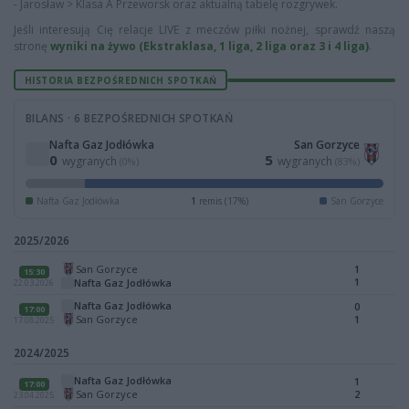
- Jarosław > Klasa A Przeworsk oraz aktualną tabelę rozgrywek.
Jeśli interesują Cię relacje LIVE z meczów piłki nożnej, sprawdź naszą
stronę
wyniki na żywo (Ekstraklasa, 1 liga, 2 liga oraz 3 i 4 liga)
.
HISTORIA BEZPOŚREDNICH SPOTKAŃ
BILANS · 6 BEZPOŚREDNICH SPOTKAŃ
Nafta Gaz Jodłówka
San Gorzyce
0
5
wygranych
wygranych
(0%)
(83%)
Nafta Gaz Jodłówka
1
remis (17%)
San Gorzyce
2025/2026
San Gorzyce
1
15:30
1
Nafta Gaz Jodłówka
22.03.2026
Nafta Gaz Jodłówka
0
17:00
San Gorzyce
1
17.08.2025
2024/2025
Nafta Gaz Jodłówka
1
17:00
San Gorzyce
2
23.04.2025