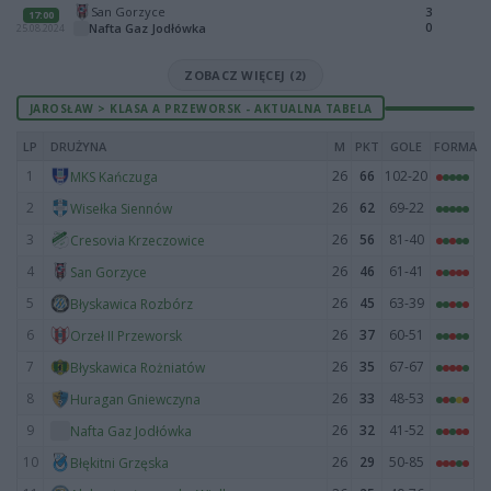
San Gorzyce
3
17:00
0
Nafta Gaz Jodłówka
25.08.2024
ZOBACZ WIĘCEJ (2)
JAROSŁAW > KLASA A PRZEWORSK - AKTUALNA TABELA
LP
DRUŻYNA
M
PKT
GOLE
FORMA
1
26
66
102-20
MKS Kańczuga
2
26
62
69-22
Wisełka Siennów
3
26
56
81-40
Cresovia Krzeczowice
4
26
46
61-41
San Gorzyce
5
26
45
63-39
Błyskawica Rozbórz
6
26
37
60-51
Orzeł II Przeworsk
7
26
35
67-67
Błyskawica Rożniatów
8
26
33
48-53
Huragan Gniewczyna
9
26
32
41-52
Nafta Gaz Jodłówka
10
26
29
50-85
Błękitni Grzęska