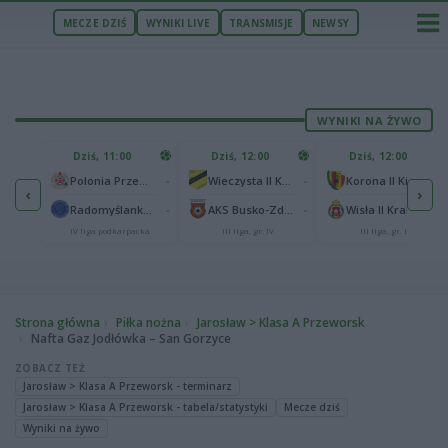
MECZE DZIŚ
WYNIKI LIVE
TRANSMISJE
NEWSY
WYNIKI NA ŻYWO
U
Dziś, 11:00
Dziś, 12:00
Dziś, 12:00
1
Polonia Warszawa
-
-
-
Polonia Przemyśl
Wieczysta II Kraków
Korona II Kielce
‹
›
1
ów
-
-
-
Radomyślanka Radomyśl Wielki
AKS Busko-Zdrój
Wisła II Kraków
IV liga podkarpacka
III liga, gr. IV
III liga, gr. IV
Strona główna
Piłka nożna
Jarosław > Klasa A Przeworsk
Nafta Gaz Jodłówka – San Gorzyce
ZOBACZ TEŻ
Jarosław > Klasa A Przeworsk - terminarz
Jarosław > Klasa A Przeworsk - tabela/statystyki
Mecze dziś
Wyniki na żywo