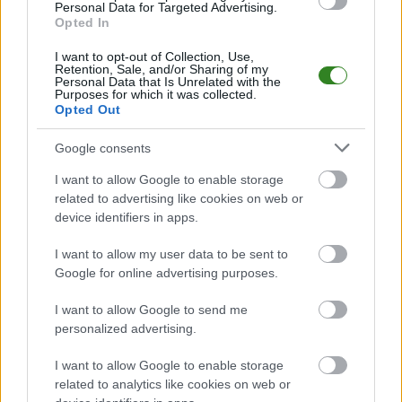
Mecz
Nafta Gaz Jodłówka - San Gorzyce
Personal Data for Targeted Advertising.
odbędzie się w ramach 1.
Opted In
kolejki - Jarosław > Klasa A Przeworsk. Spotkanie zostanie rozegrane w
dniu 17 sierpnia 2025. Początek meczu o godz. 17:00.
I want to opt-out of Collection, Use,
Nafta Gaz Jodłówka
przystępuje do tego spotkania w roli gospodarza.
Retention, Sale, and/or Sharing of my
Jak drużyna radzi sobie w sezonie 2025/2026 rozgrywek Jarosław > Klasa
Personal Data that Is Unrelated with the
Purposes for which it was collected.
A Przeworsk przed własną publicznością? Na tej stronie możecie
Opted Out
zobaczyć tabelę uwzględniającą tylko mecze u siebie. W tabeli biorącej
pod uwagę tylko mecze wyjazdowe możecie natomiast sprawdzić jak
spisuje się klub
San Gorzyce
.
Google consents
Jarosław > Klasa A Przeworsk - sytuacja w tabeli
I want to allow Google to enable storage
Przed meczami 1. kolejki - Jarosław > Klasa A Przeworsk gospodarze
related to advertising like cookies on web or
(Nafta Gaz Jodłówka) zajmują
14. miejsce
w tabeli. Goście (San Gorzyce)
device identifiers in apps.
plasują się na
4. miejscu.
I want to allow my user data to be sent to
Poniżej znajdziesz także ostatnie mecze obu drużyn oraz statystyki
bramkowe.
Google for online advertising purposes.
Nafta Gaz Jodłówka vs. San Gorzyce - relacja, wynik na żywo,
I want to allow Google to send me
transmisja
personalized advertising.
Wynik meczu Nafta Gaz Jodłówka - San Gorzyce znajdziesz na naszej
stronie zaraz po jego zakończeniu. Jeżeli szukasz informacji meczowych,
I want to allow Google to enable storage
zajrzyj tutaj:
Nafta Gaz Jodłówka vs. San Gorzyce - wynik, składy,
related to analytics like cookies on web or
strzelcy