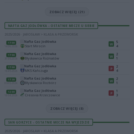
ZOBACZ WIĘCEJ (21)
NAFTA GAZ JODŁÓWKA - OSTATNIE MECZE U SIEBIE
2025/2026 · JAROSŁAW > KLASA A PRZEWORSK
Nafta Gaz Jodłówka
5
17:00
W
Start Mirocin
4
14.06.2026
Nafta Gaz Jodłówka
2
17:00
W
Błyskawica Rożniatów
1
31.05.2026
Nafta Gaz Jodłówka
2
17:00
P
MKS Kańczuga
4
16.05.2026
Nafta Gaz Jodłówka
2
17:30
W
Błyskawica Rozbórz
1
03.05.2026
Nafta Gaz Jodłówka
1
12:00
P
Cresovia Krzeczowice
3
19.04.2026
ZOBACZ WIĘCEJ (8)
SAN GORZYCE - OSTATNIE MECZE NA WYJEZDZIE
2025/2026 · JAROSŁAW > KLASA A PRZEWORSK