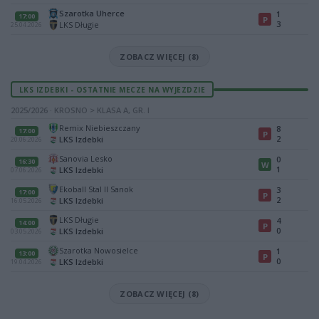
Szarotka Uherce
1
17:00
P
3
LKS Długie
25.04.2026
ZOBACZ WIĘCEJ (8)
LKS IZDEBKI - OSTATNIE MECZE NA WYJEZDZIE
2025/2026 · KROSNO > KLASA A, GR. I
Remix Niebieszczany
8
17:00
P
2
LKS Izdebki
20.06.2026
Sanovia Lesko
0
16:30
W
1
LKS Izdebki
07.06.2026
Ekoball Stal II Sanok
3
17:00
P
2
LKS Izdebki
16.05.2026
LKS Długie
4
14:00
P
0
LKS Izdebki
03.05.2026
Szarotka Nowosielce
1
13:00
P
0
LKS Izdebki
19.04.2026
ZOBACZ WIĘCEJ (8)