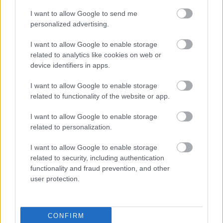
bramkowe.
I want to allow Google to send me
Szarotka Uherce vs. LKS Izdebki - relacja, wynik na żywo,
personalized advertising.
transmisja
Wynik meczu Szarotka Uherce - LKS Izdebki znajdziesz na naszej stronie
I want to allow Google to enable storage
zaraz po jego zakończeniu. Jeżeli szukasz informacji meczowych, zajrzyj
related to analytics like cookies on web or
tutaj:
Szarotka Uherce vs. LKS Izdebki - wynik, składy, strzelcy
device identifiers in apps.
Jeżeli w internecie lub TV dostępna jest
transmisja na żywo z meczu
Szarotka Uherce vs. LKS Izdebki
albo innych spotkań Krosno > Klasa
I want to allow Google to enable storage
A, gr. I na pewno znajdziesz takie informacje na naszym portalu. Możliwe
related to functionality of the website or app.
jednak, że nigdzie nie pojawi się stream online z tego pojedynku. Śledź
portal podkarpacieLIVE.pl i bądź na bieżąco.
I want to allow Google to enable storage
related to personalization.
Asseco Resovia
Developres Rzeszów
ITA TOOLS Stal Mielec
I want to allow Google to enable storage
|
|
|
Cellfast Wilki Krosno
Texom Stal Rzeszów
Stal Mielec
related to security, including authentication
|
|
|
Motor Lublin
functionality and fraud prevention, and other
Stal Rzeszów
Stal Stalowa Wola
Wisła Kraków
|
|
|
|
user protection.
Resovia
Wieczysta Kraków
Sandecja Nowy Sącz
|
|
|
Siarka Tarnobrzeg
Wisłoka Dębica
4 liga podkarpacka
|
|
|
JKS Jarosław
Karpaty Krosno
|
CONFIRM