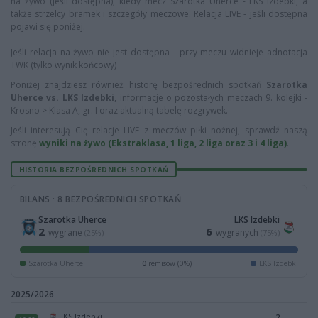
na żywo (jeśli dostępna), kiedy mecz Szarotka Uherce - LKS Izdebki, a
także strzelcy bramek i szczegóły meczowe. Relacja LIVE - jeśli dostępna
pojawi się poniżej.
Jeśli relacja na żywo nie jest dostępna - przy meczu widnieje adnotacja
TWK (tylko wynik końcowy)
Poniżej znajdziesz również historę bezpośrednich spotkań
Szarotka
Uherce vs. LKS Izdebki
, informacje o pozostałych meczach 9. kolejki -
Krosno > Klasa A, gr. I oraz aktualną tabelę rozgrywek.
Jeśli interesują Cię relacje LIVE z meczów piłki nożnej, sprawdź naszą
stronę
wyniki na żywo (Ekstraklasa, 1 liga, 2 liga oraz 3 i 4 liga)
.
HISTORIA BEZPOŚREDNICH SPOTKAŃ
BILANS · 8 BEZPOŚREDNICH SPOTKAŃ
Szarotka Uherce
LKS Izdebki
2
6
wygrane
wygranych
(25%)
(75%)
Szarotka Uherce
0
remisów (0%)
LKS Izdebki
2025/2026
LKS Izdebki
2