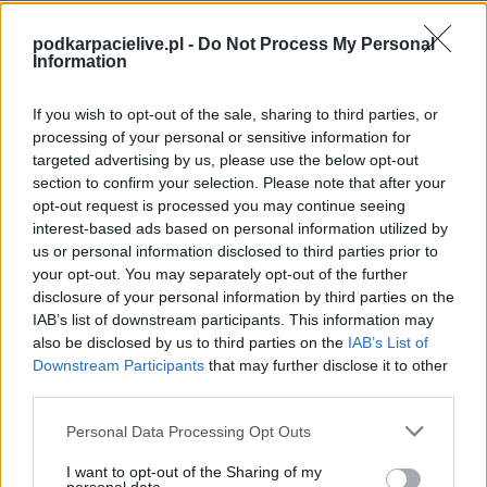
Mecz Szarotka Uherce - LKS Izdebki (Krosno > Klasa A, gr. I)
Spotkanie pomiędzy
Szarotka Uherce i LKS Izdebki
rozegrane
podkarpacielive.pl -
Do Not Process My Personal
zostanie w ramach Krosno > Klasa A, gr. I (9. kolejki - Krosno > Klasa A, gr.
Information
I).
Na stronie
PodkarpacieLive.pl
znajdziesz
wynik meczu, strzelców
If you wish to opt-out of the sale, sharing to third parties, or
bramek, kartki, składy, statystyki i informacje o przebiegu
processing of your personal or sensitive information for
spotkania
. To kompletne źródło danych dla kibiców i pasjonatów
targeted advertising by us, please use the below opt-out
lokalnej piłki nożnej. Jeżeli aktualnie nie widzisz tutaj danych z pewnością
pracujemy nad tym żeby je uzupełnić.
section to confirm your selection. Please note that after your
opt-out request is processed you may continue seeing
Wynik meczu Szarotka Uherce vs LKS Izdebki
interest-based ads based on personal information utilized by
Po zakończeniu spotkania automatycznie publikujemy
oficjalny wynik
us or personal information disclosed to third parties prior to
spotkania
, a także dane meczowe, jeśli są dostępne.
your opt-out. You may separately opt-out of the further
Pełny harmonogram rozgrywek dostępny jest tutaj:
disclosure of your personal information by third parties on the
Krosno > Klasa A,
gr. I - terminarz
.
IAB’s list of downstream participants. This information may
also be disclosed by us to third parties on the
IAB’s List of
Informacje o składach i strzelcach
Downstream Participants
that may further disclose it to other
W miarę dostępności danych, publikujemy
składy wyjściowe,
third parties.
rezerwowych, zmiany oraz listę strzelców bramek
. Informacje te
aktualizujemy zależnie od poziomu ligi i dostępnych źródeł.
Please note that this website/app uses one or more Google
Personal Data Processing Opt Outs
services and may gather and store information including but
Śledź mecze swojej drużyny
not limited to your visit or usage behaviour. You may click to
I want to opt-out of the Sharing of my
Jeśli jesteś kibicem klubu Szarotka Uherce lub LKS Izdebki - zaglądaj tutaj