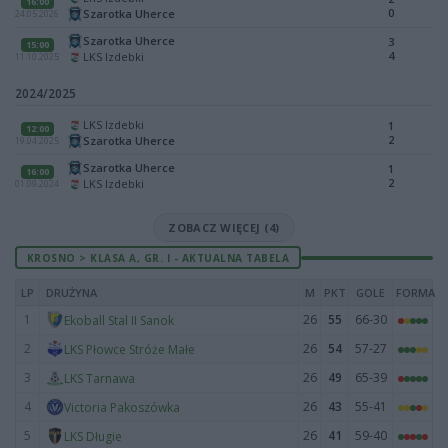
16:00
0
Szarotka Uherce
24.05.2026
Szarotka Uherce
3
15:00
4
LKS Izdebki
11.10.2025
2024/2025
LKS Izdebki
1
12:00
2
Szarotka Uherce
19.04.2025
Szarotka Uherce
1
16:00
2
LKS Izdebki
01.09.2024
ZOBACZ WIĘCEJ (4)
KROSNO > KLASA A, GR. I - AKTUALNA TABELA
LP
DRUŻYNA
M
PKT
GOLE
FORMA
1
26
55
66-30
Ekoball Stal II Sanok
2
26
54
57-27
LKS Płowce Stróże Małe
3
26
49
65-39
LKS Tarnawa
4
26
43
55-41
Victoria Pakoszówka
5
26
41
59-40
LKS Długie