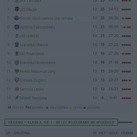
3
13
25
35-19
LKS Tarnawa
4
13
25
34-13
LKS Długie
5
13
23
36-20
Górnik Grabownica Starzeńska
6
13
21
30-18
Victoria Pakoszówka
7
13
21
27-20
LKS Izdebki
8
13
19
27-25
Szarotka Uherce
9
13
16
27-26
LKS Pisarowce
10
13
16
31-36
Szarotka Nowosielce
11
13
15
29-26
Remix Niebieszczany
12
13
13
22-27
Osława Zagórz
13
13
13
18-23
Sanovia Lesko
14
13
4
6-41
Wisłok Sieniawa
M
mecze,
Pkt
punkty ·
zwycięstwo
remis
porażka
KROSNO > KLASA A, GR. I - MECZE ROZEGRANE NA WYJEŹDZIE
LP
DRUŻYNA
M
PKT
GOLE
FORMA