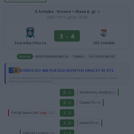
9. kolejka - Krosno > Klasa A, gr. I
2025-10-11, godz. 15:00
3
-
4
Szarotka Uherce
LKS Izdebki
RELACJA
BEZPOŚREDNIE MECZE
TABELA
OSTATNIE MECZE
BONUS DO 660 PLN DLA NOWYCH GRACZY W STS
Tylko dla osób pełnoletnich 18+. Reklamujemy tylko legalnych bukmacherów. Hazard
stwarza ryzyko straty finansowej.
Bartłomiej Gładysz
0 - 1
(3)
Dawid Fil
0 - 2
(18)
Patryk Iwaniczko
1 - 2
(57)
SAM.
Kamil Fil
1 - 3
(68)
Gabriel Lusiusz
2 - 3
(70)