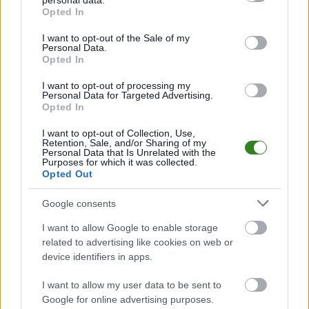
personal data.
grant or deny consent to Google and its third-party tags to
częściej. Nasz serwis regularnie dostarcza informacje o
terminach
Opted In
use your data for below specified purposes in below Google
meczów, wynikach, transferach i newsach klubowych
.
consent section.
I want to opt-out of the Sale of my
PodkarpacieLive.pl to największa baza
meczów lokalnych drużyn
Personal Data.
piłkarskich
w województwie. Sprawdź nasze relacje, śledź ulubioną ligę i
Opted In
bądź na bieżąco z wydarzeniami z boisk!
I want to opt-out of processing my
Analiza przed meczem: Szarotka Uherce vs LKS Izdebki
Personal Data for Targeted Advertising.
Opted In
Mecz
Szarotka Uherce - LKS Izdebki
odbędzie się w ramach 9. kolejki -
Krosno > Klasa A, gr. I. Spotkanie zostanie rozegrane w dniu 11
października 2025. Początek meczu o godz. 15:00.
I want to opt-out of Collection, Use,
Retention, Sale, and/or Sharing of my
Szarotka Uherce
przystępuje do tego spotkania w roli gospodarza. Jak
Personal Data that Is Unrelated with the
Purposes for which it was collected.
drużyna radzi sobie w sezonie 2025/2026 rozgrywek Krosno > Klasa A, gr.
Opted Out
I przed własną publicznością? Na tej stronie możecie zobaczyć tabelę
uwzględniającą tylko mecze u siebie. W tabeli biorącej pod uwagę tylko
mecze wyjazdowe możecie natomiast sprawdzić jak spisuje się klub
LKS
Google consents
Izdebki
.
I want to allow Google to enable storage
Krosno > Klasa A, gr. I - sytuacja w tabeli
related to advertising like cookies on web or
Przed meczami 9. kolejki - Krosno > Klasa A, gr. I gospodarze (Szarotka
device identifiers in apps.
Uherce) zajmują
11. miejsce
w tabeli. Goście (LKS Izdebki) plasują się na
10. miejscu.
I want to allow my user data to be sent to
Poniżej znajdziesz także ostatnie mecze obu drużyn oraz statystyki
Google for online advertising purposes.