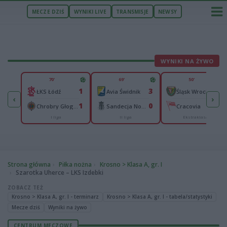
MECZE DZIŚ
WYNIKI LIVE
TRANSMISJE
NEWSY
WYNIKI NA ŻYWO
U
70'
69'
50'
5
1
3
0
Legia II Warszawa
ŁKS Łódź
Avia Świdnik
Śląsk Wrocław
‹
›
0
1
0
0
n
Chrobry Głogów
Sandecja Nowy Sącz
Cracovia
I liga
II liga
Ekstraklasa
Strona główna
Piłka nożna
Krosno > Klasa A, gr. I
Szarotka Uherce – LKS Izdebki
ZOBACZ TEŻ
Krosno > Klasa A, gr. I - terminarz
Krosno > Klasa A, gr. I - tabela/statystyki
Mecze dziś
Wyniki na żywo
CENTRUM MECZOWE