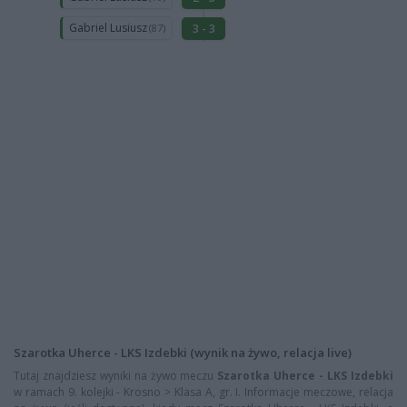
Gabriel Lusiusz
3 - 3
(87)
Szarotka Uherce - LKS Izdebki (wynik na żywo, relacja live)
Tutaj znajdziesz wyniki na żywo meczu
Szarotka Uherce - LKS Izdebki
w ramach 9. kolejki - Krosno > Klasa A, gr. I. Informacje meczowe, relacja