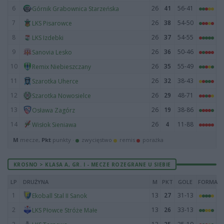
6
26
41
56-41
Górnik Grabownica Starzeńska
7
26
38
54-50
LKS Pisarowce
8
26
37
54-55
LKS Izdebki
9
26
36
50-46
Sanovia Lesko
10
26
35
55-49
Remix Niebieszczany
11
26
32
38-43
Szarotka Uherce
12
26
29
48-71
Szarotka Nowosielce
13
26
19
38-86
Osława Zagórz
14
26
4
11-88
Wisłok Sieniawa
M
mecze,
Pkt
punkty ·
zwycięstwo
remis
porażka
KROSNO > KLASA A, GR. I - MECZE ROZEGRANE U SIEBIE
LP
DRUŻYNA
M
PKT
GOLE
FORMA
1
13
27
31-13
Ekoball Stal II Sanok
2
13
26
33-13
LKS Płowce Stróże Małe