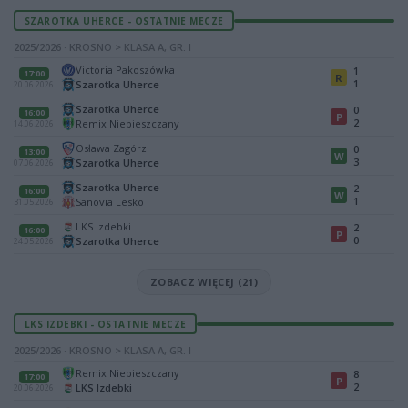
SZAROTKA UHERCE - OSTATNIE MECZE
2025/2026 · KROSNO > KLASA A, GR. I
Victoria Pakoszówka
1
17:00
R
1
Szarotka Uherce
20.06.2026
Szarotka Uherce
0
16:00
P
2
Remix Niebieszczany
14.06.2026
Osława Zagórz
0
13:00
W
3
Szarotka Uherce
07.06.2026
Szarotka Uherce
2
16:00
W
1
Sanovia Lesko
31.05.2026
LKS Izdebki
2
16:00
P
0
Szarotka Uherce
24.05.2026
ZOBACZ WIĘCEJ (21)
LKS IZDEBKI - OSTATNIE MECZE
2025/2026 · KROSNO > KLASA A, GR. I
Remix Niebieszczany
8
17:00
P
2
LKS Izdebki
20.06.2026