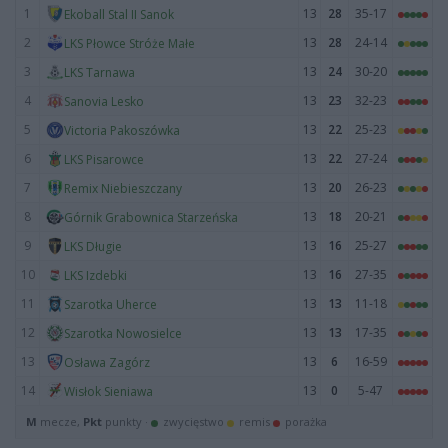
1
13
28
35-17
Ekoball Stal II Sanok
2
13
28
24-14
LKS Płowce Stróże Małe
3
13
24
30-20
LKS Tarnawa
4
13
23
32-23
Sanovia Lesko
5
13
22
25-23
Victoria Pakoszówka
6
13
22
27-24
LKS Pisarowce
7
13
20
26-23
Remix Niebieszczany
8
13
18
20-21
Górnik Grabownica Starzeńska
9
13
16
25-27
LKS Długie
10
13
16
27-35
LKS Izdebki
11
13
13
11-18
Szarotka Uherce
12
13
13
17-35
Szarotka Nowosielce
13
13
6
16-59
Osława Zagórz
14
13
0
5-47
Wisłok Sieniawa
M
mecze,
Pkt
punkty ·
zwycięstwo
remis
porażka