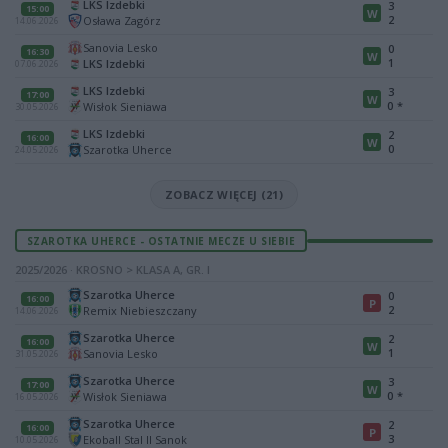
LKS Izdebki
3
15:00
W
2
Osława Zagórz
14.06.2026
Sanovia Lesko
0
16:30
W
1
LKS Izdebki
07.06.2026
LKS Izdebki
3
17:00
W
0
*
Wisłok Sieniawa
30.05.2026
LKS Izdebki
2
16:00
W
0
Szarotka Uherce
24.05.2026
ZOBACZ WIĘCEJ (21)
SZAROTKA UHERCE - OSTATNIE MECZE U SIEBIE
2025/2026 · KROSNO > KLASA A, GR. I
Szarotka Uherce
0
16:00
P
2
Remix Niebieszczany
14.06.2026
Szarotka Uherce
2
16:00
W
1
Sanovia Lesko
31.05.2026
Szarotka Uherce
3
17:00
W
0
*
Wisłok Sieniawa
16.05.2026
Szarotka Uherce
2
16:00
P
3
Ekoball Stal II Sanok
10.05.2026