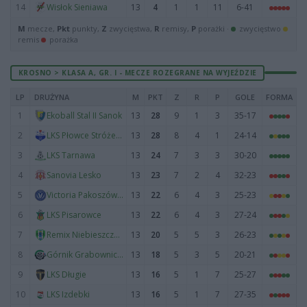
14
13
4
1
1
11
6-41
Wisłok Sieniawa
M
mecze,
Pkt
punkty,
Z
zwycięstwa,
R
remisy,
P
porażki ·
zwycięstwo
remis
porażka
KROSNO > KLASA A, GR. I - MECZE ROZEGRANE NA WYJEŹDZIE
LP
DRUŻYNA
M
PKT
Z
R
P
GOLE
FORMA
1
13
28
9
1
3
35-17
Ekoball Stal II Sanok
2
13
28
8
4
1
24-14
LKS Płowce Stróże Małe
3
13
24
7
3
3
30-20
LKS Tarnawa
4
13
23
7
2
4
32-23
Sanovia Lesko
5
13
22
6
4
3
25-23
Victoria Pakoszówka
6
13
22
6
4
3
27-24
LKS Pisarowce
7
13
20
5
5
3
26-23
Remix Niebieszczany
8
13
18
5
3
5
20-21
Górnik Grabownica Starzeńska
9
13
16
5
1
7
25-27
LKS Długie
10
13
16
5
1
7
27-35
LKS Izdebki