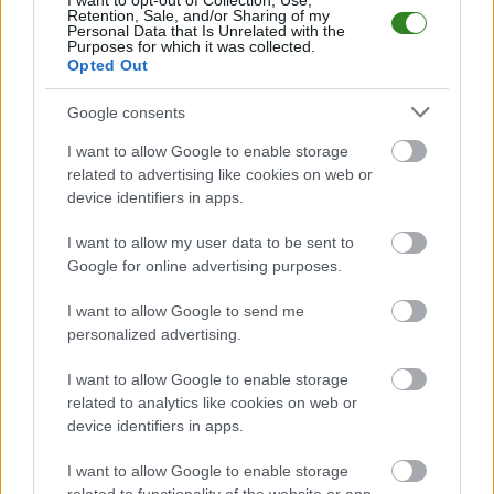
I want to opt-out of Collection, Use,
LKS Pisarowce
przystępuje do tego spotkania w roli gospodarza. Jak
Retention, Sale, and/or Sharing of my
drużyna radzi sobie w sezonie 2025/2026 rozgrywek Krosno > Klasa A, gr.
Personal Data that Is Unrelated with the
Purposes for which it was collected.
I przed własną publicznością? Na tej stronie możecie zobaczyć tabelę
Opted Out
uwzględniającą tylko mecze u siebie. W tabeli biorącej pod uwagę tylko
mecze wyjazdowe możecie natomiast sprawdzić jak spisuje się klub
Górnik Grabownica Starzeńska
.
Google consents
Krosno > Klasa A, gr. I - sytuacja w tabeli
I want to allow Google to enable storage
Przed meczami 2. kolejki - Krosno > Klasa A, gr. I gospodarze (LKS
related to advertising like cookies on web or
Pisarowce) zajmują
6. miejsce
w tabeli. Goście (Górnik Grabownica
device identifiers in apps.
Starzeńska) plasują się na
8. miejscu.
I want to allow my user data to be sent to
Poniżej znajdziesz także ostatnie mecze obu drużyn oraz statystyki
bramkowe.
Google for online advertising purposes.
LKS Pisarowce vs. Górnik Grabownica Starzeńska - relacja, wynik
I want to allow Google to send me
na żywo, transmisja
personalized advertising.
Wynik meczu LKS Pisarowce - Górnik Grabownica Starzeńska znajdziesz
na naszej stronie zaraz po jego zakończeniu. Jeżeli szukasz informacji
I want to allow Google to enable storage
meczowych, zajrzyj tutaj:
LKS Pisarowce vs. Górnik Grabownica
related to analytics like cookies on web or
Starzeńska - wynik, składy, strzelcy
device identifiers in apps.
Jeżeli w internecie lub TV dostępna jest
transmisja na żywo z meczu
LKS Pisarowce vs. Górnik Grabownica Starzeńska
albo innych
I want to allow Google to enable storage
spotkań Krosno > Klasa A, gr. I na pewno znajdziesz takie informacje na