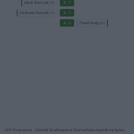
Jakub Bańczak
3 - 1
(70)
Deshawn Kurasik
4 - 1
(76)
Paweł Knap
4 - 2
(80)
LKS Pisarowce - Górnik Grabownica Starzeńska (wynik na żywo,