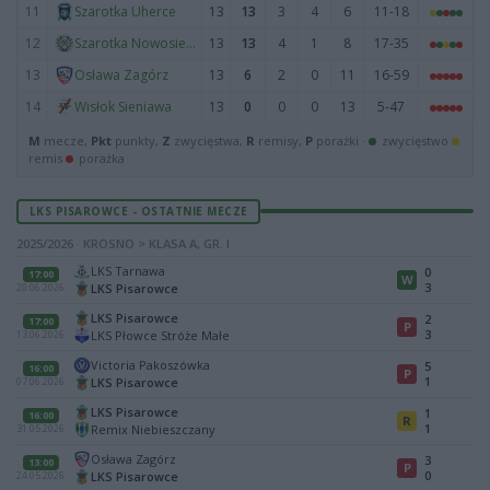
11
13
13
3
4
6
11-18
Szarotka Uherce
12
13
13
4
1
8
17-35
Szarotka Nowosielce
13
13
6
2
0
11
16-59
Osława Zagórz
14
13
0
0
0
13
5-47
Wisłok Sieniawa
M
mecze,
Pkt
punkty,
Z
zwycięstwa,
R
remisy,
P
porażki ·
zwycięstwo
remis
porażka
LKS PISAROWCE - OSTATNIE MECZE
2025/2026 · KROSNO > KLASA A, GR. I
LKS Tarnawa
0
17:00
W
3
LKS Pisarowce
20.06.2026
LKS Pisarowce
2
17:00
P
3
LKS Płowce Stróże Małe
13.06.2026
Victoria Pakoszówka
5
16:00
P
1
LKS Pisarowce
07.06.2026
LKS Pisarowce
1
16:00
R
1
Remix Niebieszczany
31.05.2026
Osława Zagórz
3
13:00
P
0
LKS Pisarowce
24.05.2026