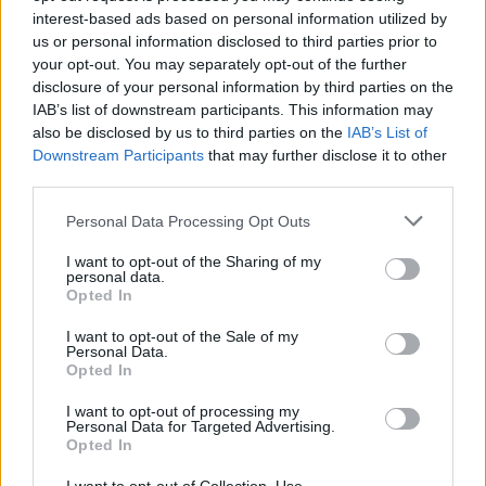
interest-based ads based on personal information utilized by
Pełny harmonogram rozgrywek dostępny jest tutaj:
Krosno > Klasa A,
us or personal information disclosed to third parties prior to
gr. I - terminarz
.
your opt-out. You may separately opt-out of the further
Informacje o składach i strzelcach
disclosure of your personal information by third parties on the
IAB’s list of downstream participants. This information may
W miarę dostępności danych, publikujemy
składy wyjściowe,
rezerwowych, zmiany oraz listę strzelców bramek
. Informacje te
also be disclosed by us to third parties on the
IAB’s List of
aktualizujemy zależnie od poziomu ligi i dostępnych źródeł.
Downstream Participants
that may further disclose it to other
third parties.
Śledź mecze swojej drużyny
Jeśli jesteś kibicem klubu LKS Pisarowce lub Górnik Grabownica
Please note that this website/app uses one or more Google
Personal Data Processing Opt Outs
Starzeńska - zaglądaj tutaj częściej. Nasz serwis regularnie dostarcza
services and may gather and store information including but
informacje o
terminach meczów, wynikach, transferach i newsach
not limited to your visit or usage behaviour. You may click to
I want to opt-out of the Sharing of my
klubowych
.
personal data.
grant or deny consent to Google and its third-party tags to
Opted In
PodkarpacieLive.pl to największa baza
meczów lokalnych drużyn
use your data for below specified purposes in below Google
piłkarskich
w województwie. Sprawdź nasze relacje, śledź ulubioną ligę i
consent section.
I want to opt-out of the Sale of my
bądź na bieżąco z wydarzeniami z boisk!
Personal Data.
Opted In
Analiza przed meczem: LKS Pisarowce vs Górnik Grabownica
Starzeńska
I want to opt-out of processing my
Mecz
LKS Pisarowce - Górnik Grabownica Starzeńska
odbędzie się
Personal Data for Targeted Advertising.
Opted In
w ramach 2. kolejki - Krosno > Klasa A, gr. I. Spotkanie zostanie rozegrane
w dniu 24 sierpnia 2025. Początek meczu o godz. 14:00.