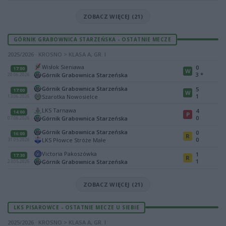
ZOBACZ WIĘCEJ (21)
GÓRNIK GRABOWNICA STARZEŃSKA - OSTATNIE MECZE
2025/2026 · KROSNO > KLASA A, GR. I
Wisłok Sieniawa
0
17:00
W
3
*
Górnik Grabownica Starzeńska
20.06.2026
Górnik Grabownica Starzeńska
5
17:00
W
1
Szarotka Nowosielce
13.06.2026
LKS Tarnawa
4
14:00
P
0
Górnik Grabownica Starzeńska
07.06.2026
Górnik Grabownica Starzeńska
0
16:00
R
0
LKS Płowce Stróże Małe
31.05.2026
Victoria Pakoszówka
1
17:30
R
1
Górnik Grabownica Starzeńska
23.05.2026
ZOBACZ WIĘCEJ (21)
LKS PISAROWCE - OSTATNIE MECZE U SIEBIE
2025/2026 · KROSNO > KLASA A, GR. I