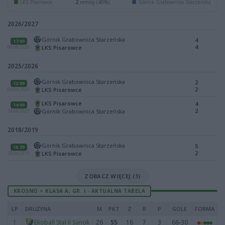
LKS Pisarowce
2
remisy (40%)
Górnik Grabownica Starzeńska
2026/2027
Górnik Grabownica Starzeńska
4
17:00
4
LKS Pisarowce
08.08.2026
2025/2026
Górnik Grabownica Starzeńska
2
12:00
2
LKS Pisarowce
04.04.2026
LKS Pisarowce
4
14:00
2
Górnik Grabownica Starzeńska
24.08.2025
2018/2019
Górnik Grabownica Starzeńska
5
16:30
2
LKS Pisarowce
28.04.2019
ZOBACZ WIĘCEJ (1)
KROSNO > KLASA A, GR. I - AKTUALNA TABELA
LP
DRUŻYNA
M
PKT
Z
R
P
GOLE
FORMA
1
26
55
16
7
3
66-30
Ekoball Stal II Sanok