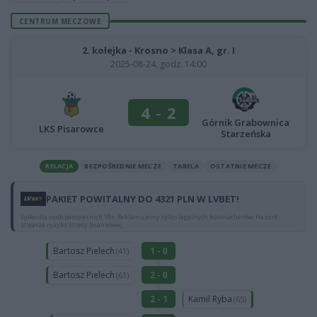
CENTRUM MECZOWE
2. kolejka - Krosno > Klasa A, gr. I
2025-08-24, godz. 14:00
4
-
2
Górnik Grabownica
LKS Pisarowce
Starzeńska
RELACJA
BEZPOŚREDNIE MECZE
TABELA
OSTATNIE MECZE
PAKIET POWITALNY DO 4321 PLN W LVBET!
Tylko dla osób pełnoletnich 18+. Reklamujemy tylko legalnych bukmacherów. Hazard
stwarza ryzyko straty finansowej.
Bartosz Pielech
1 - 0
(41)
Bartosz Pielech
2 - 0
(61)
Kamil Ryba
2 - 1
(65)