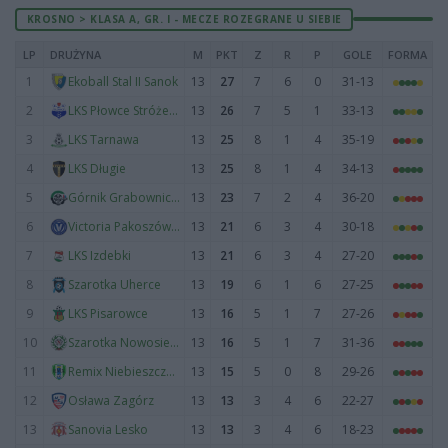
KROSNO > KLASA A, GR. I - MECZE ROZEGRANE U SIEBIE
LP
DRUŻYNA
M
PKT
Z
R
P
GOLE
FORMA
1
13
27
7
6
0
31-13
Ekoball Stal II Sanok
2
13
26
7
5
1
33-13
LKS Płowce Stróże Małe
3
13
25
8
1
4
35-19
LKS Tarnawa
4
13
25
8
1
4
34-13
LKS Długie
5
13
23
7
2
4
36-20
Górnik Grabownica Starzeńska
6
13
21
6
3
4
30-18
Victoria Pakoszówka
7
13
21
6
3
4
27-20
LKS Izdebki
8
13
19
6
1
6
27-25
Szarotka Uherce
9
13
16
5
1
7
27-26
LKS Pisarowce
10
13
16
5
1
7
31-36
Szarotka Nowosielce
11
13
15
5
0
8
29-26
Remix Niebieszczany
12
13
13
3
4
6
22-27
Osława Zagórz
13
13
13
3
4
6
18-23
Sanovia Lesko