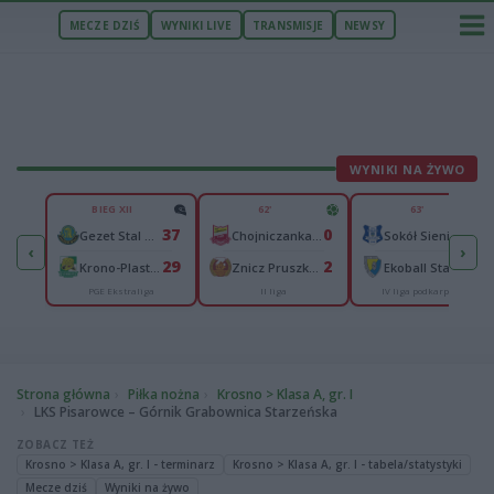
MECZE DZIŚ
WYNIKI LIVE
TRANSMISJE
NEWSY
WYNIKI NA ŻYWO
U
BIEG XII
62'
63'
1
37
0
0
Izolator Boguchwała
Gezet Stal Gorzów
Chojniczanka Chojnice
Sokół Sieniawa
‹
›
1
29
2
4
sk
Krono-Plast Włókniarz Częstochowa
Znicz Pruszków
Ekoball Stal Sanok
PGE Ekstraliga
II liga
IV liga podkarpacka
cka
Strona główna
Piłka nożna
Krosno > Klasa A, gr. I
LKS Pisarowce – Górnik Grabownica Starzeńska
ZOBACZ TEŻ
Krosno > Klasa A, gr. I - terminarz
Krosno > Klasa A, gr. I - tabela/statystyki
Mecze dziś
Wyniki na żywo