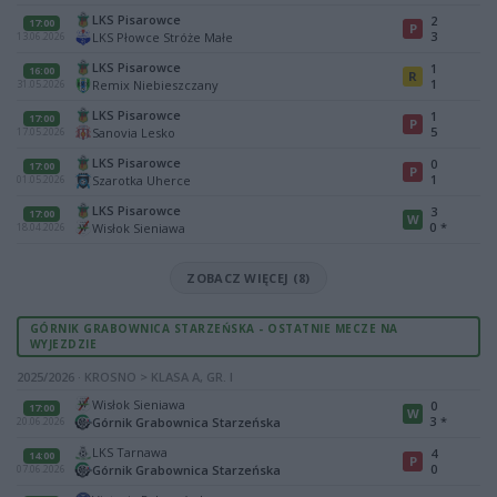
LKS Pisarowce
2
17:00
P
3
LKS Płowce Stróże Małe
13.06.2026
LKS Pisarowce
1
16:00
R
1
Remix Niebieszczany
31.05.2026
LKS Pisarowce
1
17:00
P
5
Sanovia Lesko
17.05.2026
LKS Pisarowce
0
17:00
P
1
Szarotka Uherce
01.05.2026
LKS Pisarowce
3
17:00
W
0
*
Wisłok Sieniawa
18.04.2026
ZOBACZ WIĘCEJ (8)
GÓRNIK GRABOWNICA STARZEŃSKA - OSTATNIE MECZE NA
WYJEZDZIE
2025/2026 · KROSNO > KLASA A, GR. I
Wisłok Sieniawa
0
17:00
W
3
*
Górnik Grabownica Starzeńska
20.06.2026
LKS Tarnawa
4
14:00
P
0
Górnik Grabownica Starzeńska
07.06.2026