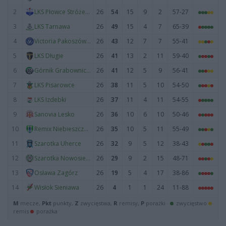
2
26
54
15
9
2
57-27
LKS Płowce Stróże Małe
3
26
49
15
4
7
65-39
LKS Tarnawa
4
26
43
12
7
7
55-41
Victoria Pakoszówka
5
26
41
13
2
11
59-40
LKS Długie
6
26
41
12
5
9
56-41
Górnik Grabownica Starzeńska
7
26
38
11
5
10
54-50
LKS Pisarowce
8
26
37
11
4
11
54-55
LKS Izdebki
9
26
36
10
6
10
50-46
Sanovia Lesko
10
26
35
10
5
11
55-49
Remix Niebieszczany
11
26
32
9
5
12
38-43
Szarotka Uherce
12
26
29
9
2
15
48-71
Szarotka Nowosielce
13
26
19
5
4
17
38-86
Osława Zagórz
14
26
4
1
1
24
11-88
Wisłok Sieniawa
M
mecze,
Pkt
punkty,
Z
zwycięstwa,
R
remisy,
P
porażki ·
zwycięstwo
remis
porażka