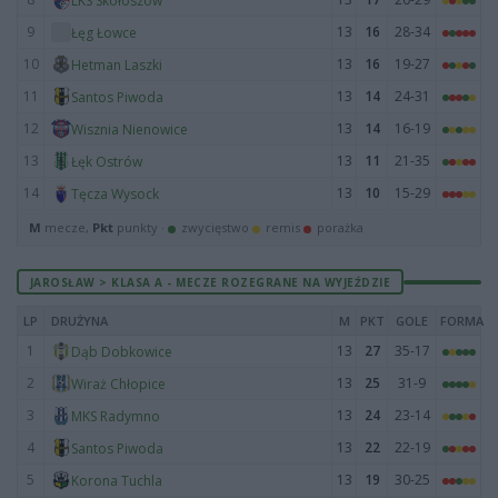
LKS Skołoszów
9
13
16
28-34
Łęg Łowce
10
13
16
19-27
Hetman Laszki
11
13
14
24-31
Santos Piwoda
12
13
14
16-19
Wisznia Nienowice
13
13
11
21-35
Łęk Ostrów
14
13
10
15-29
Tęcza Wysock
M
mecze,
Pkt
punkty ·
zwycięstwo
remis
porażka
JAROSŁAW > KLASA A - MECZE ROZEGRANE NA WYJEŹDZIE
LP
DRUŻYNA
M
PKT
GOLE
FORMA
1
13
27
35-17
Dąb Dobkowice
2
13
25
31-9
Wiraż Chłopice
3
13
24
23-14
MKS Radymno
4
13
22
22-19
Santos Piwoda
5
13
19
30-25
Korona Tuchla