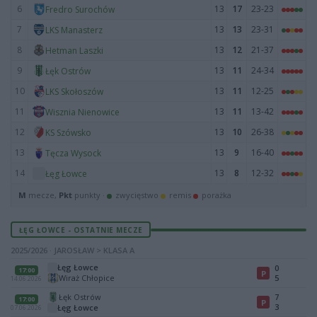
6
13
17
23-23
Fredro Surochów
7
13
13
23-31
LKS Manasterz
8
13
12
21-37
Hetman Laszki
9
13
11
24-34
Łęk Ostrów
10
13
11
12-25
LKS Skołoszów
11
13
11
13-42
Wisznia Nienowice
12
13
10
26-38
KS Szówsko
13
13
9
16-40
Tęcza Wysock
14
13
8
12-32
Łęg Łowce
M
mecze,
Pkt
punkty ·
zwycięstwo
remis
porażka
ŁĘG ŁOWCE - OSTATNIE MECZE
2025/2026 · JAROSŁAW > KLASA A
Łęg Łowce
0
17:00
P
Wiraż Chłopice
5
14.06.2026
Łęk Ostrów
7
17:00
P
3
Łęg Łowce
07.06.2026