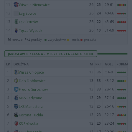
11
26
25
29-61
Wisznia Nienowice
12
26
24
40-66
Łęg Łowce
13
26
22
45-69
Łęk Ostrów
14
26
19
31-69
Tęcza Wysock
M
mecze,
Pkt
punkty ·
zwycięstwo
remis
porażka
JAROSŁAW > KLASA A - MECZE ROZEGRANE U SIEBIE
LP
DRUŻYNA
M
PKT
GOLE
FORMA
1
13
36
54-8
Wiraż Chłopice
2
13
33
43-12
Dąb Dobkowice
3
13
33
28-16
Fredro Surochów
4
13
29
37-14
MKS Radymno
5
13
25
26-16
LKS Manasterz
6
13
23
32-17
Korona Tuchla
7
13
20
23-24
KS Szówsko
8
13
17
20-29