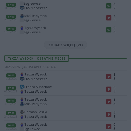
Łęg Łowce
5
17:00
W
LKS Manasterz
2
31.05.2026
MKS Radymno
4
17:00
P
0
Łęg Łowce
23.05.2026
Tęcza Wysock
0
16:00
W
3
Łęg Łowce
16.05.2026
ZOBACZ WIĘCEJ (21)
TĘCZA WYSOCK - OSTATNIE MECZE
2025/2026 · JAROSŁAW > KLASA A
Tęcza Wysock
1
16:00
P
5
LKS Manasterz
13.06.2026
Fredro Surochów
6
17:00
P
3
Tęcza Wysock
07.06.2026
Tęcza Wysock
1
15:00
P
3
MKS Radymno
30.05.2026
Hetman Laszki
3
17:00
P
1
Tęcza Wysock
24.05.2026
Tęcza Wysock
0
16:00
P
3
Łęg Łowce
16.05.2026