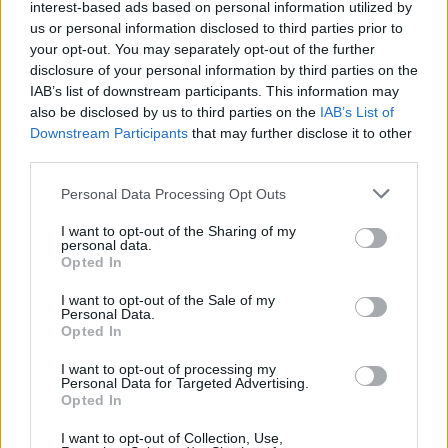
interest-based ads based on personal information utilized by
Wynik meczu Łęg Łowce vs Tęcza Wysock
us or personal information disclosed to third parties prior to
Po zakończeniu spotkania automatycznie publikujemy
oficjalny wynik
your opt-out. You may separately opt-out of the further
spotkania
, a także dane meczowe, jeśli są dostępne.
disclosure of your personal information by third parties on the
Pełny harmonogram rozgrywek dostępny jest tutaj:
Jarosław > Klasa A -
IAB’s list of downstream participants. This information may
terminarz
.
also be disclosed by us to third parties on the
IAB’s List of
Downstream Participants
that may further disclose it to other
Informacje o składach i strzelcach
third parties.
W miarę dostępności danych, publikujemy
składy wyjściowe,
rezerwowych, zmiany oraz listę strzelców bramek
. Informacje te
Please note that this website/app uses one or more Google
Personal Data Processing Opt Outs
aktualizujemy zależnie od poziomu ligi i dostępnych źródeł.
services and may gather and store information including but
not limited to your visit or usage behaviour. You may click to
I want to opt-out of the Sharing of my
Śledź mecze swojej drużyny
personal data.
grant or deny consent to Google and its third-party tags to
Jeśli jesteś kibicem klubu Łęg Łowce lub Tęcza Wysock - zaglądaj tutaj
Opted In
use your data for below specified purposes in below Google
częściej. Nasz serwis regularnie dostarcza informacje o
terminach
consent section.
meczów, wynikach, transferach i newsach klubowych
.
I want to opt-out of the Sale of my
Personal Data.
PodkarpacieLive.pl to największa baza
meczów lokalnych drużyn
Opted In
piłkarskich
w województwie. Sprawdź nasze relacje, śledź ulubioną ligę i
bądź na bieżąco z wydarzeniami z boisk!
I want to opt-out of processing my
Personal Data for Targeted Advertising.
Analiza przed meczem: Łęg Łowce vs Tęcza Wysock
Opted In
Mecz
Łęg Łowce - Tęcza Wysock
odbędzie się w ramach 9. kolejki -
Jarosław > Klasa A. Spotkanie zostanie rozegrane w dniu 12 października
I want to opt-out of Collection, Use,