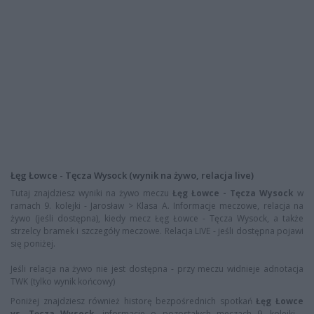
Łęg Łowce - Tęcza Wysock (wynik na żywo, relacja live)
Tutaj znajdziesz wyniki na żywo meczu
Łęg Łowce - Tęcza Wysock
w
ramach 9. kolejki - Jarosław > Klasa A. Informacje meczowe, relacja na
żywo (jeśli dostępna), kiedy mecz Łęg Łowce - Tęcza Wysock, a także
strzelcy bramek i szczegóły meczowe. Relacja LIVE - jeśli dostępna pojawi
się poniżej.
Jeśli relacja na żywo nie jest dostępna - przy meczu widnieje adnotacja
TWK (tylko wynik końcowy)
Poniżej znajdziesz również historę bezpośrednich spotkań
Łęg Łowce
vs. Tęcza Wysock
, informacje o pozostałych meczach 9. kolejki -