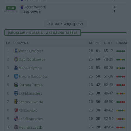
Tęcza Wysock
4
11:00
1
Łęg Łowce
05.11.2023
ZOBACZ WIĘCEJ (17)
JAROSŁAW > KLASA A - AKTUALNA TABELA
LP
DRUŻYNA
M
PKT
GOLE
FORMA
1
26
61
85-17
Wiraż Chłopice
2
26
60
78-29
Dąb Dobkowice
3
26
53
60-28
MKS Radymno
4
26
50
51-39
Fredro Surochów
5
26
42
62-42
Korona Tuchla
6
26
38
49-47
LKS Manasterz
7
26
36
46-50
Santos Piwoda
8
26
30
49-62
KS Szówsko
9
26
28
32-54
LKS Skołoszów
10
26
28
40-64
Hetman Laszki