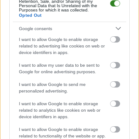
Retention, Sale, and/or Sharing of my
2025. Początek meczu o godz. 15:00.
Personal Data that Is Unrelated with the
Purposes for which it was collected.
Łęg Łowce
przystępuje do tego spotkania w roli gospodarza. Jak
Opted Out
drużyna radzi sobie w sezonie 2025/2026 rozgrywek Jarosław > Klasa A
przed własną publicznością? Na tej stronie możecie zobaczyć tabelę
uwzględniającą tylko mecze u siebie. W tabeli biorącej pod uwagę tylko
Google consents
mecze wyjazdowe możecie natomiast sprawdzić jak spisuje się klub
Tęcza Wysock
.
I want to allow Google to enable storage
related to advertising like cookies on web or
Jarosław > Klasa A - sytuacja w tabeli
device identifiers in apps.
Przed meczami 9. kolejki - Jarosław > Klasa A gospodarze (Łęg Łowce)
zajmują
14. miejsce
w tabeli. Goście (Tęcza Wysock) plasują się na
13.
I want to allow my user data to be sent to
miejscu.
Google for online advertising purposes.
Poniżej znajdziesz także ostatnie mecze obu drużyn oraz statystyki
bramkowe.
I want to allow Google to send me
personalized advertising.
Łęg Łowce vs. Tęcza Wysock - relacja, wynik na żywo, transmisja
Wynik meczu Łęg Łowce - Tęcza Wysock znajdziesz na naszej stronie
I want to allow Google to enable storage
zaraz po jego zakończeniu. Jeżeli szukasz informacji meczowych, zajrzyj
related to analytics like cookies on web or
tutaj:
Łęg Łowce vs. Tęcza Wysock - wynik, składy, strzelcy
device identifiers in apps.
Jeżeli w internecie lub TV dostępna jest
transmisja na żywo z meczu
Łęg Łowce vs. Tęcza Wysock
albo innych spotkań Jarosław > Klasa A na
I want to allow Google to enable storage
pewno znajdziesz takie informacje na naszym portalu. Możliwe jednak, że
related to functionality of the website or app.
nigdzie nie pojawi się stream online z tego pojedynku. Śledź portal