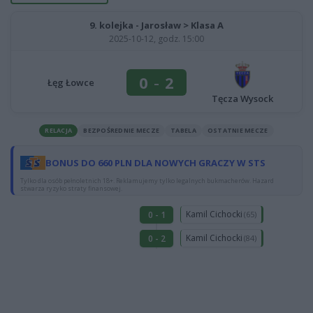
9. kolejka - Jarosław > Klasa A
2025-10-12, godz. 15:00
0
-
2
Łęg Łowce
Tęcza Wysock
RELACJA
BEZPOŚREDNIE MECZE
TABELA
OSTATNIE MECZE
BONUS DO 660 PLN DLA NOWYCH GRACZY W STS
Tylko dla osób pełnoletnich 18+. Reklamujemy tylko legalnych bukmacherów. Hazard
stwarza ryzyko straty finansowej.
Kamil Cichocki
0 - 1
(65)
Kamil Cichocki
0 - 2
(84)