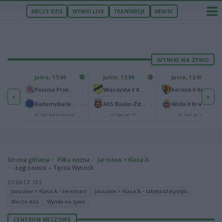
MECZE DZIŚ
WYNIKI LIVE
TRANSMISJE
NEWSY
WYNIKI NA ŻYWO
U
Jutro, 11:00
Jutro, 12:00
Jutro, 12:00
1
Polonia Warszawa
-
-
-
Polonia Przemyśl
Wieczysta II Kraków
Korona II Kielce
‹
›
1
ów
-
-
-
Radomyślanka Radomyśl Wielki
AKS Busko-Zdrój
Wisła II Kraków
IV liga podkarpacka
III liga, gr. IV
III liga, gr. IV
Strona główna
Piłka nożna
Jarosław > Klasa A
Łęg Łowce – Tęcza Wysock
ZOBACZ TEŻ
Jarosław > Klasa A - terminarz
Jarosław > Klasa A - tabela/statystyki
Mecze dziś
Wyniki na żywo
CENTRUM MECZOWE