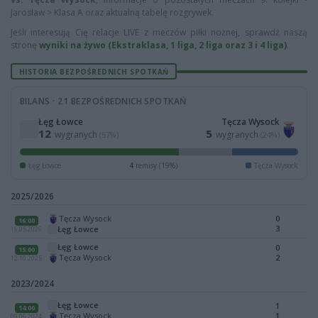
Jarosław > Klasa A oraz aktualną tabelę rozgrywek.
Jeśli interesują Cię relacje LIVE z meczów piłki nożnej, sprawdź naszą
stronę
wyniki na żywo (Ekstraklasa, 1 liga, 2 liga oraz 3 i 4 liga)
.
HISTORIA BEZPOŚREDNICH SPOTKAŃ
BILANS · 21 BEZPOŚREDNICH SPOTKAŃ
Łęg Łowce
Tęcza Wysock
12
5
wygranych
wygranych
(57%)
(24%)
Łęg Łowce
4
remisy (19%)
Tęcza Wysock
2025/2026
Tęcza Wysock
0
16:00
3
Łęg Łowce
16.05.2026
Łęg Łowce
0
15:00
Tęcza Wysock
2
12.10.2025
2023/2024
Łęg Łowce
1
14:00
Tęcza Wysock
1
09.06.2024