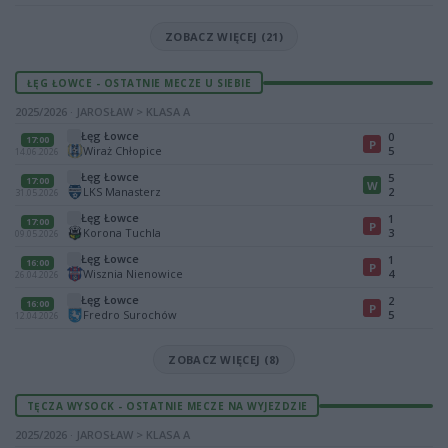
ZOBACZ WIĘCEJ (21)
ŁĘG ŁOWCE - OSTATNIE MECZE U SIEBIE
2025/2026 · JAROSŁAW > KLASA A
Łęg Łowce
0
17:00
P
Wiraż Chłopice
5
14.06.2026
Łęg Łowce
5
17:00
W
LKS Manasterz
2
31.05.2026
Łęg Łowce
1
17:00
P
Korona Tuchla
3
09.05.2026
Łęg Łowce
1
16:00
P
Wisznia Nienowice
4
26.04.2026
Łęg Łowce
2
16:00
P
Fredro Surochów
5
12.04.2026
ZOBACZ WIĘCEJ (8)
TĘCZA WYSOCK - OSTATNIE MECZE NA WYJEZDZIE
2025/2026 · JAROSŁAW > KLASA A