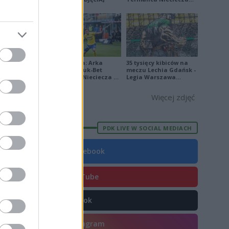
4
[ZDJĘCIA]
4
1
6
Ekstraklasa: Arka
35 tysięcy kibiców na
9
Gdynia - Bruk-Bet
meczu Lechia Gdańsk -
Termalica Nieciecza 2-
Legia Warszawa
9
3 [ZDJĘCIA]
[OPRAWA, ZDJĘCIA]
Więcej zdjęć
PDK LIVE W SOCIAL MEDIACH
E
FORMA
Facebook
8
2
YouTube
6
TikTok
4
6
Instagram