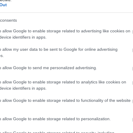
26
28
7
7
12
32-5
Out
26
28
8
4
14
40-6
26
25
6
7
13
29-6
consents
26
24
7
3
16
40-6
o allow Google to enable storage related to advertising like cookies on
evice identifiers in apps.
26
22
6
4
16
45-6
26
19
5
4
17
31-6
o allow my user data to be sent to Google for online advertising
s.
wo
remis
porażka
to allow Google to send me personalized advertising.
o allow Google to enable storage related to analytics like cookies on
M
PKT
Z
R
P
GOL
evice identifiers in apps.
13
36
12
0
1
54-
o allow Google to enable storage related to functionality of the website
13
33
10
3
0
43-1
13
33
11
0
2
28-1
o allow Google to enable storage related to personalization.
13
29
9
2
2
37-1
13
25
8
1
4
26-1
o allow Google to enable storage related to security, including