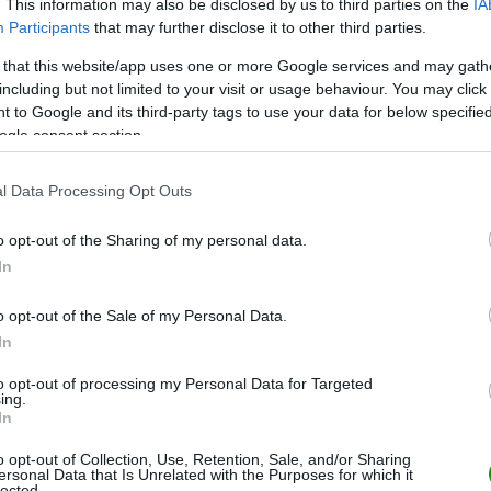
. This information may also be disclosed by us to third parties on the
IA
Participants
that may further disclose it to other third parties.
 that this website/app uses one or more Google services and may gath
including but not limited to your visit or usage behaviour. You may click 
 to Google and its third-party tags to use your data for below specifi
ZOBACZ WIĘCEJ (10)
ogle consent section.
M
PKT
Z
R
P
GOL
l Data Processing Opt Outs
26
61
20
1
5
85-1
o opt-out of the Sharing of my personal data.
26
60
18
6
2
78-2
In
26
53
16
5
5
60-2
o opt-out of the Sale of my Personal Data.
26
50
16
2
8
51-3
In
26
42
12
6
8
62-4
to opt-out of processing my Personal Data for Targeted
26
38
12
2
12
49-4
ing.
In
26
36
11
3
12
46-5
26
30
8
6
12
49-6
o opt-out of Collection, Use, Retention, Sale, and/or Sharing
ersonal Data that Is Unrelated with the Purposes for which it
lected.