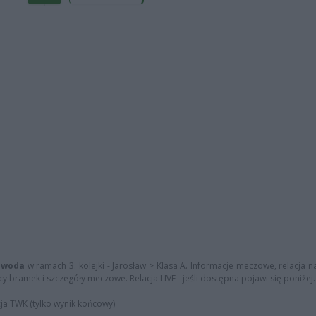
Piwoda
w ramach 3. kolejki - Jarosław > Klasa A. Informacje meczowe, relacja na
y bramek i szczegóły meczowe. Relacja LIVE - jeśli dostępna pojawi się poniżej.
cja TWK (tylko wynik końcowy)