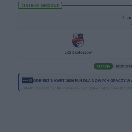
CENTRUM MECZOWE
3. ko
LKS Skołoszów
RELACJA
BEZPOŚR
ODBIERZ NAWET 2026 PLN DLA NOWYCH GRACZY W
Tylko dla osób pełnoletnich 18+. Reklamujemy tylko legalnych bukmacherów. Hazard st