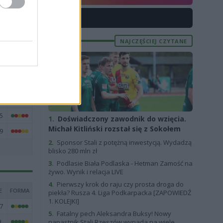
7
X
4
9
NAJCZĘŚCIEJ CZYTANE
4
7
1
9
5
1.
Doświadczony zawodnik do wzięcia.
Michał Kitliński rozstał się z Sokołem
9
2.
Sponsor Stali z potężną inwestycją. Wydadzą
blisko 280 mln zł
3.
Podlasie Biała Podlaska - Hetman Zamość na
żywo. Wynik i relacja LIVE
4.
Pierwszy krok do raju czy prosta droga do
E
FORMA
piekła? Rusza 4. Liga Podkarpacka [ZAPOWIEDŹ
1. KOLEJKI]
7
5.
Fatalny pech Aleksandra Buksy! Nowy
9
napastnik Stali Rzeszów wypada na wiele