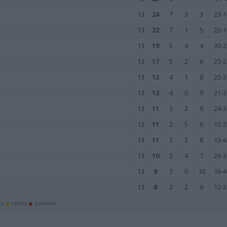
13
24
7
3
3
23-1
13
22
7
1
5
22-1
13
19
5
4
4
30-2
13
17
5
2
6
23-2
13
13
4
1
8
23-3
13
12
4
0
9
21-3
13
11
3
2
8
24-3
13
11
2
5
6
12-2
13
11
3
2
8
13-4
13
10
2
4
7
26-3
13
9
3
0
10
16-4
13
8
2
2
9
12-3
wo
remis
porażka