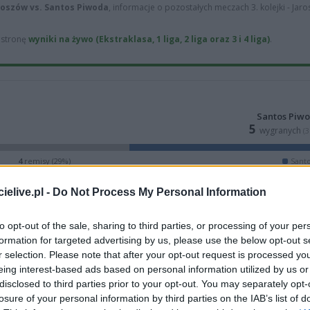
łoszów vs. Santos Piwoda
, informacje o pozostałych meczach 3. kolejki - Jaro
ą stronę
wyniki na żywo (Ekstraklasa, 1 liga, 2 liga oraz 3 i 4 liga)
.
Santos Piw
5
wygranych
(
4
remisy (29%)
Sant
elive.pl -
Do Not Process My Personal Information
to opt-out of the sale, sharing to third parties, or processing of your per
formation for targeted advertising by us, please use the below opt-out s
r selection. Please note that after your opt-out request is processed y
eing interest-based ads based on personal information utilized by us or
disclosed to third parties prior to your opt-out. You may separately opt-
losure of your personal information by third parties on the IAB’s list of