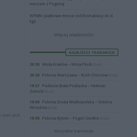
meczem z Pogonią
WYNIKI: piątkowe mecze (od Ekstraklasy do 4
ligi)
Więcej wiadomości
NAJBLIŻSZE TRANSMISJE
Wisła Kraków – Wisła Płock
20:30
(Dziś)
Polonia Warszawa – Ruch Chorzów
20:30
(Dziś)
Podlasie Biała Podlaska – Hetman
19:57
Zamość
(Dziś)
Polonia Środa Wielkopolska – Victoria
19:00
Września
(Dziś)
 żywo (jeśli
Polonia Bytom – Pogoń Siedlce
18:00
(Dziś)
Wszystkie transmisje