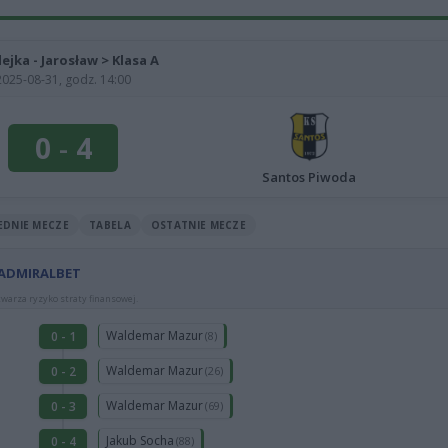
lejka - Jarosław > Klasa A
2025-08-31, godz. 14:00
0
-
4
Santos Piwoda
EDNIE MECZE
TABELA
OSTATNIE MECZE
 ADMIRALBET
warza ryzyko straty finansowej.
Waldemar Mazur
0 - 1
(8)
Waldemar Mazur
0 - 2
(26)
Waldemar Mazur
0 - 3
(69)
Jakub Socha
0 - 4
(88)