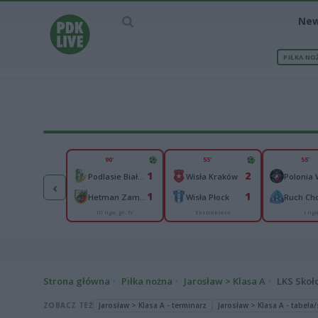
Ne
PIŁKA NO
IEC MECZU
90'
55'
55'
2
1
2
lonia Bytom
Podlasie Biała Podlaska
Wisła Kraków
‹
2
1
1
goń Siedlce
Hetman Zamość
Wisła Płock
Ruch Ch
III liga, gr. IV
Ekstraklasa
I lig
I liga
Strona główna
Piłka nożna
Jarosław > Klasa A
LKS Skoł
ZOBACZ TEŻ
Jarosław > Klasa A - terminarz
Jarosław > Klasa A - tabela/