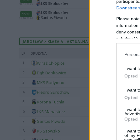
participants
LKS Skołoszów
31.05.2025
Downstream 
LKS Skołoszów
15:00
Santos Piwoda
26.10.2024
Please note
information 
deny consent
in below Go
JAROSŁAW > KLASA A - AKTUALNA TABELA
LP
DRUŻYNA
Persona
1
Wiraż Chłopice
I want t
2
Dąb Dobkowice
Opted 
3
MKS Radymno
I want t
4
Fredro Surochów
Opted 
5
Korona Tuchla
I want 
6
LKS Manasterz
Advertis
Opted 
7
Santos Piwoda
8
KS Szówsko
I want t
of my P
was col