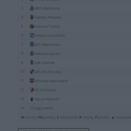
3
MKS Radymno
4
Santos Piwoda
5
Korona Tuchla
6
Fredro Surochów
7
LKS Manasterz
8
Hetman Laszki
9
Łęk Ostrów
10
LKS Skołoszów
11
Wisznia Nienowice
12
KS Szówsko
13
Tęcza Wysock
14
Łęg Łowce
M
mecze,
Pkt
punkty,
Z
zwycięstwa,
R
remisy,
P
porażki ·
zwycięst