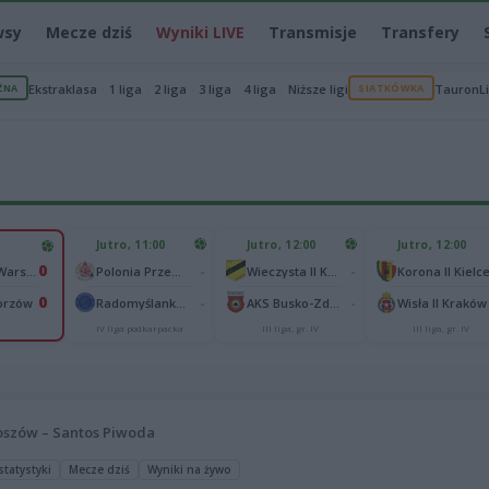
wsy
Mecze dziś
Wyniki LIVE
Transmisje
Transfery
ŻNA
Ekstraklasa
1 liga
2 liga
3 liga
4 liga
Niższe ligi
SIATKÓWKA
TauronL
Jutro, 11:00
Jutro, 12:00
Jutro, 12:00
0
-
-
Polonia Warszawa
Polonia Przemyśl
Wieczysta II Kraków
Korona II Kielc
0
-
-
orzów
Radomyślanka Radomyśl Wielki
AKS Busko-Zdrój
Wisła II Kraków
a
IV liga podkarpacka
III liga, gr. IV
III liga, gr. IV
oszów – Santos Piwoda
statystyki
Mecze dziś
Wyniki na żywo