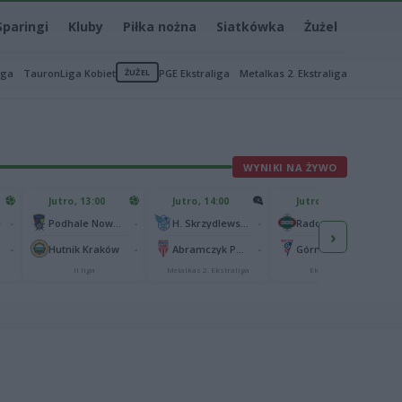
Sparingi
Kluby
Piłka nożna
Siatkówka
Żużel
iga
TauronLiga Kobiet
ŻUŻEL
PGE Ekstraliga
Metalkas 2. Ekstraliga
WYNIKI NA ŻYWO
Jutro, 13:00
Jutro, 14:00
Jutro, 14:45
-
-
-
-
e
Podhale Nowy Targ
H. Skrzydlewska Orzeł Łódź
Radomiak Radom
›
-
-
-
-
Hutnik Kraków
Abramczyk Polonia Bydgoszcz
Górnik Zabrze
II liga
Metalkas 2. Ekstraliga
Ekstraklasa