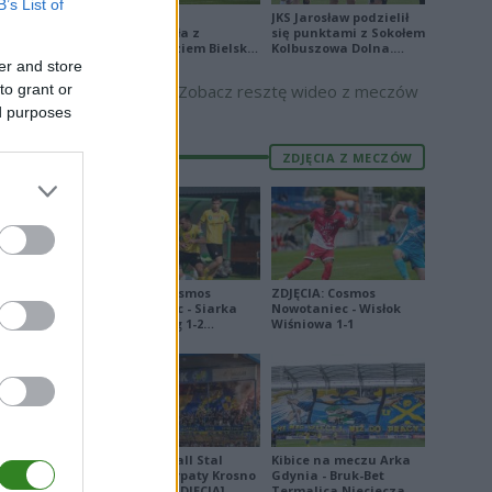
B’s List of
1
Stal Mielec
JKS Jarosław podzielił
zremisowała z
się punktami z Sokołem
0
Podbeskidziem Bielsko-
Kolbuszowa Dolna.
0
Biała. Zobacz skrót
Zobacz skrót
er and store
to grant or
Zobacz resztę wideo z meczów
ed purposes
ZDJĘCIA Z MECZÓW
E
FORMA
7
9
8
ZDJĘCIA: Cosmos
ZDJĘCIA: Cosmos
Nowotaniec - Siarka
Nowotaniec - Wisłok
9
Tarnobrzeg 1-2
Wiśniowa 1-1
[PUCHAR POLSKI]
2
7
0
2
Derby Ekoball Stal
Kibice na meczu Arka
Sanok - Karpaty Krosno
Gdynia - Bruk-Bet
na remis [ZDJĘCIA]
Termalica Nieciecza