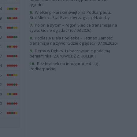
tygodni
4
6.
Wielkie piłkarskie święto na Podkarpaciu.
Stal Mielec i Stal Rzeszów zagrają 44. derby
9
7.
Polonia Bytom - Pogoń Siedlce transmisja na
5
żywo. Gdzie oglądać? (07.08.2026)
3
8.
Podlasie Biała Podlaska - Hetman Zamość
transmisja na żywo. Gdzie oglądać? (07.08.2026)
1
9.
Derby w Dębicy. Lubaczowianie podejmą
7
beniaminka [ZAPOWIEDŹ 2. KOLEJKI]
10.
Bez bramek na inaugurację 4. Ligi
4
Podkarpackiej
5
2
8
0
2