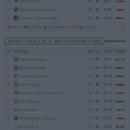
13
28
29
48-57
Tęcza Zręcin
14
28
26
40-60
Wisłoka Nowy Żmigród
15
28
20
30-63
Czardasz Osiek Jasielski
M
mecze,
Pkt
punkty ·
zwycięstwo
remis
porażka
KROSNO > KLASA A, GR. III - MECZE ROZEGRANE U SIEBIE
LP
DRUŻYNA
M
PKT
GOLE
FORMA
1
14
36
44-8
Ostoja Kołaczyce
2
14
34
44-14
Strzelec Frysztak
3
14
29
44-25
Polonia Kopytowa
4
14
28
36-15
Czarni II Jasło
5
14
27
28-14
Plombier Sparta Osobnica
6
14
26
30-19
LKS Skołyszyn
7
14
21
30-29
Orzeł Lubla
8
14
21
22-17
Wisłoka Nowy Żmigród
9
14
20
20-22
KS Zarzecze