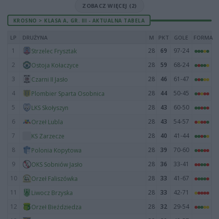
ZOBACZ WIĘCEJ (2)
KROSNO > KLASA A, GR. III - AKTUALNA TABELA
LP
DRUŻYNA
M
PKT
GOLE
FORMA
1
28
69
97-24
Strzelec Frysztak
2
28
59
68-24
Ostoja Kołaczyce
3
28
46
61-47
Czarni II Jasło
4
28
44
50-45
Plombier Sparta Osobnica
5
28
43
60-50
LKS Skołyszyn
6
28
43
54-57
Orzeł Lubla
7
28
40
41-44
KS Zarzecze
8
28
39
70-60
Polonia Kopytowa
9
28
36
33-41
OKS Sobniów Jasło
10
28
33
41-67
Orzeł Faliszówka
11
28
33
42-71
Liwocz Brzyska
12
28
32
29-54
Orzeł Bieździedza