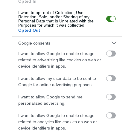
Opted In
Mecz
LKS Skołyszyn - Czarni II Jasło
odbędzie się w ramach 29. kolejki -
Krosno > Klasa A, gr. III. Spotkanie zostanie rozegrane w dniu 18 czerwca
2025. Początek meczu o godz. 18:00.
I want to opt-out of Collection, Use,
Retention, Sale, and/or Sharing of my
LKS Skołyszyn
przystępuje do tego spotkania w roli gospodarza. Jak
Personal Data that Is Unrelated with the
Purposes for which it was collected.
drużyna radzi sobie w sezonie 2024/2025 rozgrywek Krosno > Klasa A, gr.
Opted Out
III przed własną publicznością? Na tej stronie możecie zobaczyć tabelę
uwzględniającą tylko mecze u siebie. W tabeli biorącej pod uwagę tylko
mecze wyjazdowe możecie natomiast sprawdzić jak spisuje się klub
Google consents
Czarni II Jasło
.
I want to allow Google to enable storage
Krosno > Klasa A, gr. III - sytuacja w tabeli
related to advertising like cookies on web or
Przed meczami 29. kolejki - Krosno > Klasa A, gr. III gospodarze (LKS
device identifiers in apps.
Skołyszyn) zajmują
8. miejsce
w tabeli. Goście (Czarni II Jasło) plasują się
na
7. miejscu.
I want to allow my user data to be sent to
Poniżej znajdziesz także ostatnie mecze obu drużyn oraz statystyki
Google for online advertising purposes.
bramkowe.
I want to allow Google to send me
LKS Skołyszyn vs. Czarni II Jasło - relacja, wynik na żywo,
personalized advertising.
transmisja
Wynik meczu LKS Skołyszyn - Czarni II Jasło znajdziesz na naszej stronie
I want to allow Google to enable storage
zaraz po jego zakończeniu. Jeżeli szukasz informacji meczowych, zajrzyj
related to analytics like cookies on web or
tutaj:
LKS Skołyszyn vs. Czarni II Jasło - wynik, składy, strzelcy
device identifiers in apps.
Jeżeli w internecie lub TV dostępna jest
transmisja na żywo z meczu