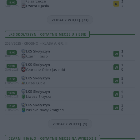
KS Zarzecze
2
18:00
R
Czarni II Jasło
2
04.06.2025
ZOBACZ WIĘCEJ (23)
LKS SKOŁYSZYN - OSTATNIE MECZE U SIEBIE
2024/2025 · KROSNO > KLASA A, GR. III
LKS Skołyszyn
3
18:00
W
1
Czarni II Jasło
18.06.2025
LKS Skołyszyn
1
15:00
W
0
Czardasz Osiek Jasielski
08.06.2025
LKS Skołyszyn
5
16:30
W
1
Orzeł Lubla
17.05.2025
LKS Skołyszyn
5
15:00
W
3
Liwocz Brzyska
04.05.2025
LKS Skołyszyn
3
16:00
W
0
Wisłoka Nowy Żmigród
01.05.2025
ZOBACZ WIĘCEJ (9)
CZARNI II JASŁO - OSTATNIE MECZE NA WYJEZDZIE