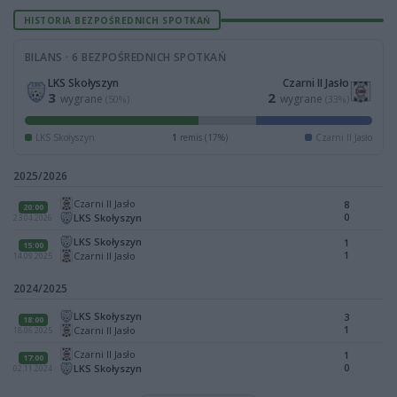
HISTORIA BEZPOŚREDNICH SPOTKAŃ
BILANS · 6 BEZPOŚREDNICH SPOTKAŃ
LKS Skołyszyn
Czarni II Jasło
3
2
wygrane
wygrane
(50%)
(33%)
LKS Skołyszyn
1
remis (17%)
Czarni II Jasło
2025/2026
Czarni II Jasło
8
20:00
0
LKS Skołyszyn
23.04.2026
LKS Skołyszyn
1
15:00
1
Czarni II Jasło
14.09.2025
2024/2025
LKS Skołyszyn
3
18:00
1
Czarni II Jasło
18.06.2025
Czarni II Jasło
1
17:00
0
LKS Skołyszyn
02.11.2024