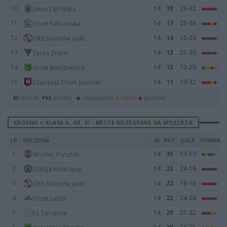
10
14
19
26-32
Liwocz Brzyska
11
14
17
25-38
Orzeł Faliszówka
12
14
14
15-23
OKS Sobniów Jasło
13
14
13
21-30
Tęcza Zręcin
14
14
13
13-29
Orzeł Bieździedza
15
14
11
19-32
Czardasz Osiek Jasielski
M
mecze,
Pkt
punkty ·
zwycięstwo
remis
porażka
KROSNO > KLASA A, GR. III - MECZE ROZEGRANE NA WYJEŹDZIE
LP
DRUŻYNA
M
PKT
GOLE
FORMA
1
14
35
53-10
Strzelec Frysztak
2
14
23
24-16
Ostoja Kołaczyce
3
14
22
18-18
OKS Sobniów Jasło
4
14
22
24-28
Orzeł Lubla
5
14
20
21-22
KS Zarzecze