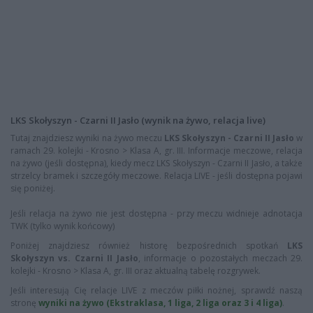
LKS Skołyszyn - Czarni II Jasło (wynik na żywo, relacja live)
Tutaj znajdziesz wyniki na żywo meczu
LKS Skołyszyn - Czarni II Jasło
w
ramach 29. kolejki - Krosno > Klasa A, gr. III. Informacje meczowe, relacja
na żywo (jeśli dostępna), kiedy mecz LKS Skołyszyn - Czarni II Jasło, a także
strzelcy bramek i szczegóły meczowe. Relacja LIVE - jeśli dostępna pojawi
się poniżej.
Jeśli relacja na żywo nie jest dostępna - przy meczu widnieje adnotacja
TWK (tylko wynik końcowy)
Poniżej znajdziesz również historę bezpośrednich spotkań
LKS
Skołyszyn vs. Czarni II Jasło
, informacje o pozostałych meczach 29.
kolejki - Krosno > Klasa A, gr. III oraz aktualną tabelę rozgrywek.
Jeśli interesują Cię relacje LIVE z meczów piłki nożnej, sprawdź naszą
stronę
wyniki na żywo (Ekstraklasa, 1 liga, 2 liga oraz 3 i 4 liga)
.