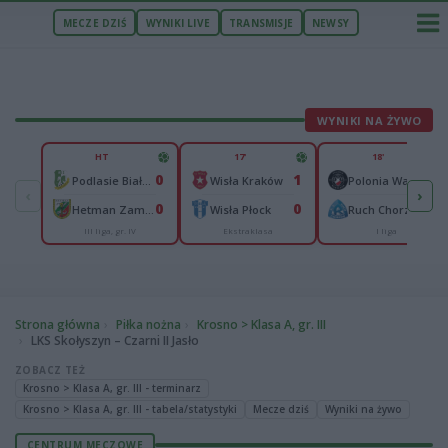
MECZE DZIŚ
WYNIKI LIVE
TRANSMISJE
NEWSY
WYNIKI NA ŻYWO
HT
17'
18'
0
1
0
Podlasie Biała Podlaska
Wisła Kraków
Polonia Warszawa
‹
›
0
0
0
Hetman Zamość
Wisła Płock
Ruch Chorzów
III liga, gr. IV
Ekstraklasa
I liga
Strona główna
Piłka nożna
Krosno > Klasa A, gr. III
LKS Skołyszyn – Czarni II Jasło
ZOBACZ TEŻ
Krosno > Klasa A, gr. III - terminarz
Krosno > Klasa A, gr. III - tabela/statystyki
Mecze dziś
Wyniki na żywo
CENTRUM MECZOWE