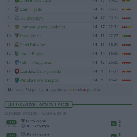
6
14
19
16-25
Orzeł Bieździedza
7
14
18
25-32
Czarni II Jasło
8
14
17
30-31
LKS Skołyszyn
9
14
17
22-31
Plombier Sparta Osobnica
10
14
16
27-27
Tęcza Zręcin
11
14
16
16-29
Orzeł Faliszówka
12
14
14
16-39
Liwocz Brzyska
13
14
10
26-35
Polonia Kopytowa
14
14
9
11-31
Czardasz Osiek Jasielski
15
14
5
18-43
Wisłoka Nowy Żmigród
M
mecze,
Pkt
punkty ·
zwycięstwo
remis
porażka
LKS SKOŁYSZYN - OSTATNIE MECZE
2024/2025 · KROSNO > KLASA A, GR. III
Tęcza Zręcin
2
17:00
W
6
LKS Skołyszyn
21.06.2025
LKS Skołyszyn
3
18:00
W