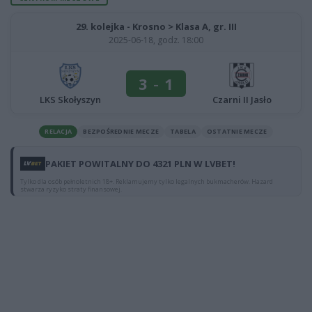
29. kolejka - Krosno > Klasa A, gr. III
2025-06-18, godz. 18:00
3
-
1
LKS Skołyszyn
Czarni II Jasło
RELACJA
BEZPOŚREDNIE MECZE
TABELA
OSTATNIE MECZE
PAKIET POWITALNY DO 4321 PLN W LVBET!
Tylko dla osób pełnoletnich 18+. Reklamujemy tylko legalnych bukmacherów. Hazard
stwarza ryzyko straty finansowej.