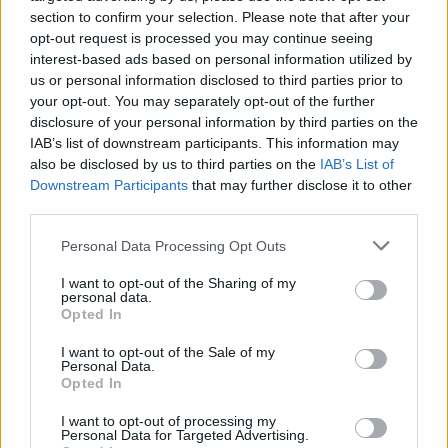
pracujemy nad tym żeby je uzupełnić.
section to confirm your selection. Please note that after your
opt-out request is processed you may continue seeing
Wynik meczu LKS Skołyszyn vs Czarni II Jasło
interest-based ads based on personal information utilized by
Po zakończeniu spotkania automatycznie publikujemy
oficjalny wynik
us or personal information disclosed to third parties prior to
spotkania
, a także dane meczowe, jeśli są dostępne.
your opt-out. You may separately opt-out of the further
Pełny harmonogram rozgrywek dostępny jest tutaj:
disclosure of your personal information by third parties on the
Krosno > Klasa A,
gr. III - terminarz
.
IAB’s list of downstream participants. This information may
also be disclosed by us to third parties on the
IAB’s List of
Informacje o składach i strzelcach
Downstream Participants
that may further disclose it to other
W miarę dostępności danych, publikujemy
składy wyjściowe,
third parties.
rezerwowych, zmiany oraz listę strzelców bramek
. Informacje te
aktualizujemy zależnie od poziomu ligi i dostępnych źródeł.
Please note that this website/app uses one or more Google
Personal Data Processing Opt Outs
services and may gather and store information including but
Śledź mecze swojej drużyny
not limited to your visit or usage behaviour. You may click to
I want to opt-out of the Sharing of my
Jeśli jesteś kibicem klubu LKS Skołyszyn lub Czarni II Jasło - zaglądaj tutaj
personal data.
grant or deny consent to Google and its third-party tags to
częściej. Nasz serwis regularnie dostarcza informacje o
terminach
Opted In
use your data for below specified purposes in below Google
meczów, wynikach, transferach i newsach klubowych
.
consent section.
I want to opt-out of the Sale of my
PodkarpacieLive.pl to największa baza
meczów lokalnych drużyn
Personal Data.
piłkarskich
w województwie. Sprawdź nasze relacje, śledź ulubioną ligę i
Opted In
bądź na bieżąco z wydarzeniami z boisk!
I want to opt-out of processing my
Analiza przed meczem: LKS Skołyszyn vs Czarni II Jasło
Personal Data for Targeted Advertising.