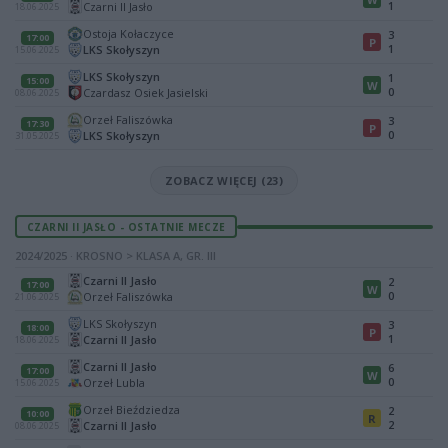
1
Czarni II Jasło
18.06.2025
Ostoja Kołaczyce
3
17:00
P
1
LKS Skołyszyn
15.06.2025
LKS Skołyszyn
1
15:00
W
0
Czardasz Osiek Jasielski
08.06.2025
Orzeł Faliszówka
3
17:30
P
0
LKS Skołyszyn
31.05.2025
ZOBACZ WIĘCEJ (23)
CZARNI II JASŁO - OSTATNIE MECZE
2024/2025 · KROSNO > KLASA A, GR. III
Czarni II Jasło
2
17:00
W
0
Orzeł Faliszówka
21.06.2025
LKS Skołyszyn
3
18:00
P
1
Czarni II Jasło
18.06.2025
Czarni II Jasło
6
17:00
W
0
Orzeł Lubla
15.06.2025
Orzeł Bieździedza
2
10:00
R
2
Czarni II Jasło
08.06.2025