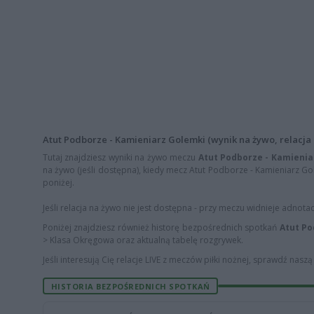
Atut Podborze - Kamieniarz Golemki (wynik na żywo, relacja 
Tutaj znajdziesz wyniki na żywo meczu
Atut Podborze - Kamienia
na żywo (jeśli dostępna), kiedy mecz Atut Podborze - Kamieniarz Gol
poniżej.
Jeśli relacja na żywo nie jest dostępna - przy meczu widnieje adnota
Poniżej znajdziesz również historę bezpośrednich spotkań
Atut Po
> Klasa Okręgowa oraz aktualną tabelę rozgrywek.
Jeśli interesują Cię relacje LIVE z meczów piłki nożnej, sprawdź nasz
HISTORIA BEZPOŚREDNICH SPOTKAŃ