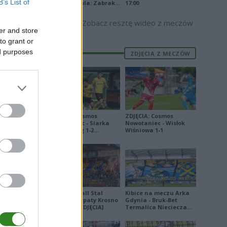
B’s List of
Stalowa Wola: Zabrakło
17:00
doświadczenia
E
FORMA
Zobacz resztę wideo z meczów
er and store
16
to grant or
7
ed purposes
ZDJĘCIA Z MECZÓW
8
0
7
3
ZDJĘCIA: Cosmos
ZDJĘCIA: Cosmos
Nowotaniec - Siarka
Nowotaniec - Wisłok
1
Tarnobrzeg 1-2
Wiśniowa 1-1
[PUCHAR POLSKI]
0
9
8
7
Derby Ekoball Stal
Kibice na meczu Arka
Sanok - Karpaty Krosno
Gdynia - Bruk-Bet
0
na remis [ZDJĘCIA]
Termalica Nieciecza
[ZDJĘCIA]
8