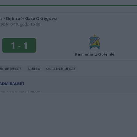
ka - Dębica > Klasa Okręgowa
2024-10-19, godz. 15:00
1
-
1
Kamieniarz Golemki
EDNIE MECZE
TABELA
OSTATNIE MECZE
 ADMIRALBET
warza ryzyko straty finansowej.