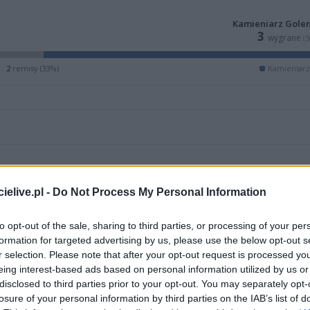
Kamieniarz Gole
3
wygrane
(
2
remisy (33%)
Kamieniarz
elive.pl -
Do Not Process My Personal Information
to opt-out of the sale, sharing to third parties, or processing of your per
formation for targeted advertising by us, please use the below opt-out s
r selection. Please note that after your opt-out request is processed y
eing interest-based ads based on personal information utilized by us or
disclosed to third parties prior to your opt-out. You may separately opt-
ZOBACZ WIĘCEJ (2)
losure of your personal information by third parties on the IAB’s list of