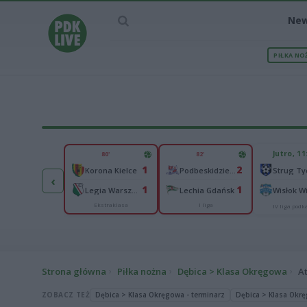
Ne
PIŁKA NO
IEC MECZU
Jutro, 11
80'
82'
6
1
2
Lechia Zielona Góra
Korona Kielce
Podbeskidzie Bielsko-Biała
Strug Ty
‹
1
1
1
kół Kleczew
Legia Warszawa
Lechia Gdańsk
Ekstraklasa
I liga
II liga
IV liga pod
Strona główna
Piłka nożna
Dębica > Klasa Okręgowa
A
ZOBACZ TEŻ
Dębica > Klasa Okręgowa - terminarz
Dębica > Klasa Okrę