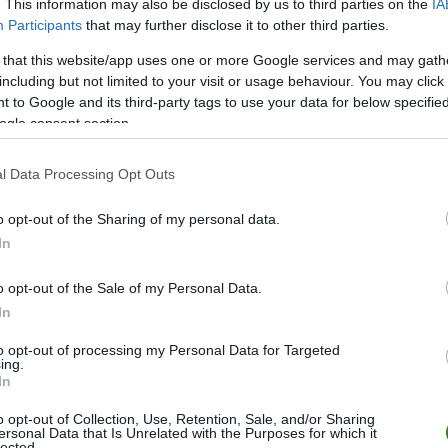
. This information may also be disclosed by us to third parties on the
IA
Participants
that may further disclose it to other third parties.
M
PKT
Z
R
P
GOL
 that this website/app uses one or more Google services and may gath
30
84
27
3
0
135-
including but not limited to your visit or usage behaviour. You may click 
30
73
23
4
3
94-2
 to Google and its third-party tags to use your data for below specifi
ogle consent section.
30
63
19
6
5
89-4
30
49
15
4
11
59-6
l Data Processing Opt Outs
30
48
15
3
12
70-5
o opt-out of the Sharing of my personal data.
30
45
14
3
13
64-6
In
30
42
13
3
14
62-9
30
40
12
4
14
58-6
o opt-out of the Sale of my Personal Data.
In
30
40
12
4
14
60-6
30
39
12
3
15
55-6
to opt-out of processing my Personal Data for Targeted
ing.
30
37
10
7
13
66-6
In
30
37
11
4
15
46-7
o opt-out of Collection, Use, Retention, Sale, and/or Sharing
ersonal Data that Is Unrelated with the Purposes for which it
30
34
9
7
14
42-5
lected.