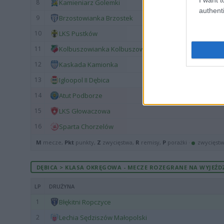
8
Kamieniarz Golemki
authenti
9
Brzostowianka Brzostek
10
LKS Pustków
11
Kolbuszowianka Kolbuszowa
12
Kaskada Kamionka
13
Igloopol II Dębica
14
Atut Podborze
15
LKS Głowaczowa
16
Sparta Chorzelów
M
mecze,
Pkt
punkty,
Z
zwycięstwa,
R
remisy,
P
porażki ·
zwycięst
DĘBICA > KLASA OKRĘGOWA - MECZE ROZEGRANE NA WYJEŹD
LP
DRUŻYNA
1
Błękitni Ropczyce
2
Lechia Sędziszów Małopolski