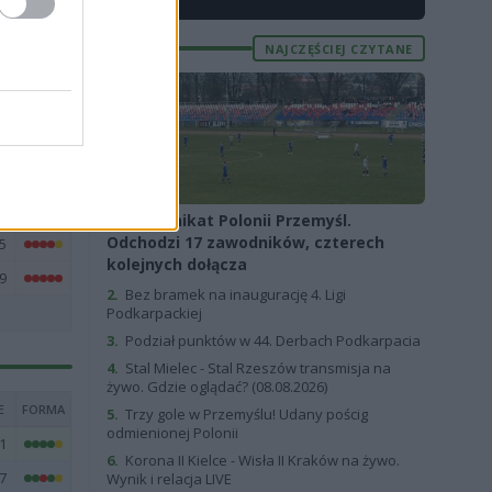
2
1
NAJCZĘŚCIEJ CZYTANE
2
9
5
6
7
1.
Komunikat Polonii Przemyśl.
Odchodzi 17 zawodników, czterech
5
kolejnych dołącza
9
2.
Bez bramek na inaugurację 4. Ligi
Podkarpackiej
3.
Podział punktów w 44. Derbach Podkarpacia
4.
Stal Mielec - Stal Rzeszów transmisja na
żywo. Gdzie oglądać? (08.08.2026)
E
FORMA
5.
Trzy gole w Przemyślu! Udany pościg
odmienionej Polonii
1
6.
Korona II Kielce - Wisła II Kraków na żywo.
7
Wynik i relacja LIVE