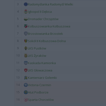
3
Radomyślanka Radomyśl Wielki
4
Igloopol II Dębica
5
Dromader Chrząstów
6
Kolbuszowianka Kolbuszowa
7
Brzostowianka Brzostek
8
Sokół II Kolbuszowa Dolna
9
LKS Pustków
10
LKS Żyraków
11
Kaskada Kamionka
12
LKS Głowaczowa
13
Kamieniarz Golemki
14
Victoria Czermin
15
Atut Podborze
16
Sparta Chorzelów