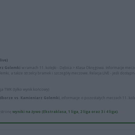
live)
rz Golemki
w ramach 11. kolejki - Dębica > Klasa Okręgowa. Informacje mecz
emki, a także strzelcy bramek i szczegóły meczowe. Relacja LIVE - jeśli dostępn
cja TWK (tylko wynik końcowy)
dborze vs. Kamieniarz Golemki
, informacje o pozostałych meczach 11. kole
ą stronę
wyniki na żywo (Ekstraklasa, 1 liga, 2 liga oraz 3 i 4 liga)
.