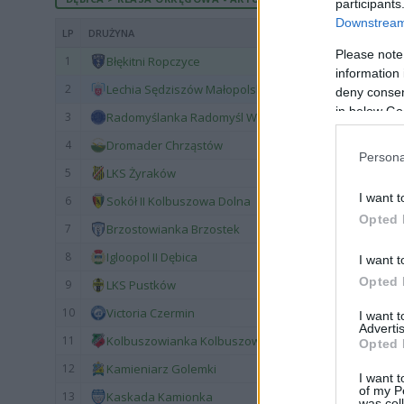
participants
Downstream 
LP
DRUŻYNA
Please note
1
Błękitni Ropczyce
information 
2
Lechia Sędziszów Małopolski
deny consent
in below Go
3
Radomyślanka Radomyśl Wielki
4
Dromader Chrząstów
Persona
5
LKS Żyraków
I want t
6
Sokół II Kolbuszowa Dolna
Opted 
7
Brzostowianka Brzostek
8
Igloopol II Dębica
I want t
Opted 
9
LKS Pustków
10
Victoria Czermin
I want 
Advertis
11
Kolbuszowianka Kolbuszowa
Opted 
12
Kamieniarz Golemki
I want t
of my P
13
Kaskada Kamionka
was col