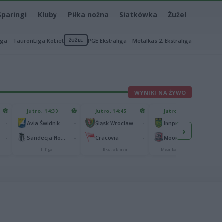
Sparingi
Kluby
Piłka nożna
Siatkówka
Żużel
iga
TauronLiga Kobiet
ŻUŻEL
PGE Ekstraliga
Metalkas 2. Ekstraliga
WYNIKI NA ŻYWO
Jutro, 14:30
Jutro, 14:45
Jutro, 15:15
-
-
-
-
Avia Świdnik
Śląsk Wrocław
Innpro ROW Rybnik
›
-
-
-
-
Sandecja Nowy Sącz
Cracovia
Moonfin Magnus Ostrów Wielkopolski
II liga
Ekstraklasa
Metalkas 2. Ekstraliga