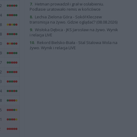
7.
Hetman prowadził i grał w osłabieniu.
2
Podlasie uratowało remis w końcówce
4
8.
Lechia Zielona Góra - Sokół Kleczew
transmisja na żywo. Gdzie oglądać? (08.08.2026)
8
9.
Wisłoka Dębica - JKS Jarosław na żywo. Wynik
8
i relacja LIVE
10.
Rekord Bielsko-Biała - Stal Stalowa Wola na
0
żywo. Wynik i relacja LIVE
9
7
2
3
4
8
5
1
2