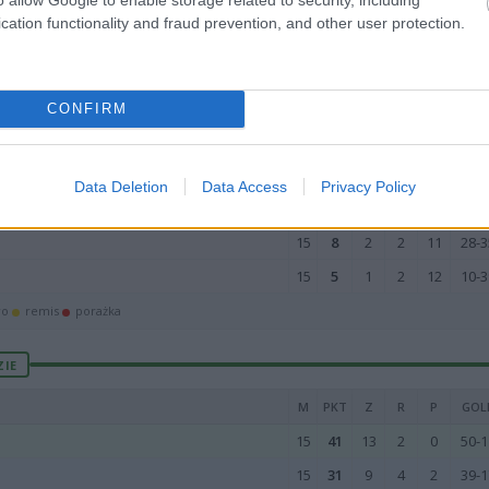
15
23
7
2
6
29-3
cation functionality and fraud prevention, and other user protection.
15
22
7
1
7
33-4
15
21
7
0
8
33-3
15
17
4
5
6
29-2
CONFIRM
15
17
4
5
6
22-2
15
14
4
2
9
33-3
Data Deletion
Data Access
Privacy Policy
15
13
3
4
8
20-3
15
8
2
2
11
28-3
15
5
1
2
12
10-3
wo
remis
porażka
ZIE
M
PKT
Z
R
P
GOL
15
41
13
2
0
50-1
15
31
9
4
2
39-1