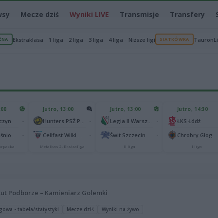
wsy
Mecze dziś
Wyniki LIVE
Transmisje
Transfery
ŻNA
Ekstraklasa
1 liga
2 liga
3 liga
4 liga
Niższe ligi
SIATKÓWKA
TauronL
:00
Jutro, 13:00
Jutro, 13:00
Jutro, 14:30
-
-
-
czyn
Hunters PSŻ Poznań
Legia II Warszawa
ŁKS Łódź
-
-
-
Wisłok Wiśniowa
Cellfast Wilki Krosno
Świt Szczecin
Chrobry Głogów
karpacka
Metalkas 2. Ekstraliga
II liga
I liga
tut Podborze – Kamieniarz Golemki
gowa - tabela/statystyki
Mecze dziś
Wyniki na żywo