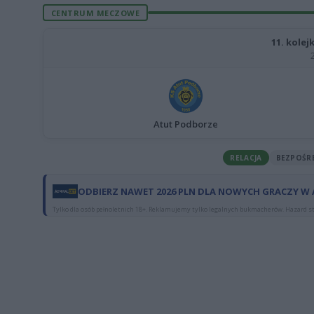
CENTRUM MECZOWE
11. kolej
Atut Podborze
RELACJA
BEZPOŚR
ODBIERZ NAWET 2026 PLN DLA NOWYCH GRACZY W
Tylko dla osób pełnoletnich 18+. Reklamujemy tylko legalnych bukmacherów. Hazard st