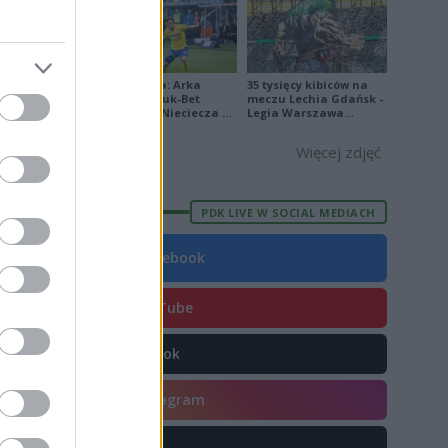
9
8
1
Ekstraklasa: Arka
35 tysięcy kibiców na
Gdynia - Bruk-Bet
meczu Lechia Gdańsk -
Termalica Nieciecza 2-
Legia Warszawa
3 [ZDJĘCIA]
[OPRAWA, ZDJĘCIA]
Więcej zdjęć
E
FORMA
PDK LIVE W SOCIAL MEDIACH
5
Facebook
0
6
YouTube
5
TikTok
3
2
Instagram
4
X