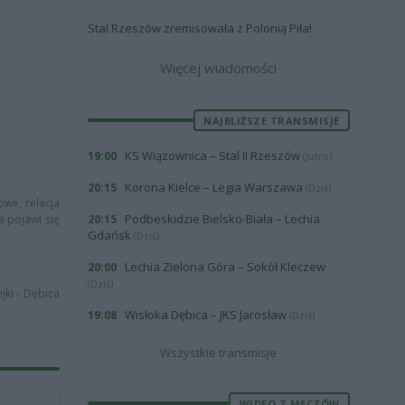
Stal Rzeszów zremisowała z Polonią Piła!
Więcej wiadomości
NAJBLIŻSZE TRANSMISJE
KS Wiązownica – Stal II Rzeszów
19:00
(Jutro)
Korona Kielce – Legia Warszawa
20:15
(Dziś)
owe, relacja
Podbeskidzie Bielsko-Biała – Lechia
a pojawi się
20:15
Gdańsk
(Dziś)
Lechia Zielona Góra – Sokół Kleczew
20:00
(Dziś)
jki - Dębica
Wisłoka Dębica – JKS Jarosław
19:08
(Dziś)
Wszystkie transmisje
WIDEO Z MECZÓW