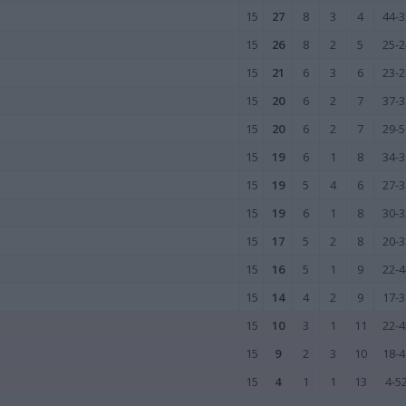
15
27
8
3
4
44-3
15
26
8
2
5
25-2
15
21
6
3
6
23-2
15
20
6
2
7
37-3
15
20
6
2
7
29-5
15
19
6
1
8
34-3
15
19
5
4
6
27-3
15
19
6
1
8
30-3
15
17
5
2
8
20-3
15
16
5
1
9
22-4
15
14
4
2
9
17-3
15
10
3
1
11
22-4
15
9
2
3
10
18-4
15
4
1
1
13
4-5