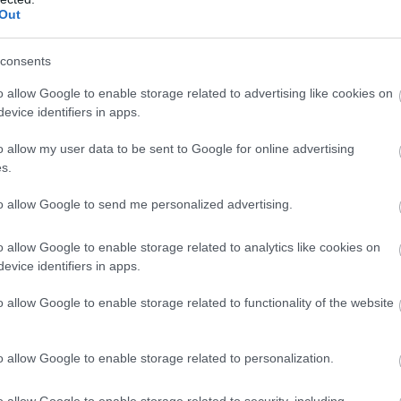
Out
30
24
7
3
20
50-7
30
22
5
7
18
38-7
consents
30
9
2
3
25
14-9
o allow Google to enable storage related to advertising like cookies on
wo
remis
porażka
evice identifiers in apps.
o allow my user data to be sent to Google for online advertising
s.
M
PKT
Z
R
P
GOL
to allow Google to send me personalized advertising.
15
43
14
1
0
85-
15
42
14
0
1
55-1
o allow Google to enable storage related to analytics like cookies on
evice identifiers in apps.
15
36
11
3
1
45-1
15
29
9
2
4
40-2
o allow Google to enable storage related to functionality of the website
15
29
9
2
4
33-2
15
28
9
1
5
36-3
o allow Google to enable storage related to personalization.
15
26
8
2
5
30-2
o allow Google to enable storage related to security, including