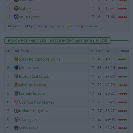
17
17
8
13-51
Stal II Mielec
18
17
8
21-66
Strug Tyczyn
M
mecze,
Pkt
punkty ·
zwycięstwo
remis
porażka
IV LIGA PODKARPACKA - MECZE ROZEGRANE NA WYJEŹDZIE
LP
DRUŻYNA
M
PKT
GOLE
FORMA
1
17
40
49-17
Sokół Kolbuszowa Dolna
2
17
38
33-14
JKS Jarosław
3
17
29
27-20
Ekoball Stal Sanok
4
17
29
42-23
Igloopol Dębica
5
17
28
36-27
Karpaty Krosno
6
17
28
36-29
Cosmos Nowotaniec
7
17
27
38-27
Izolator Boguchwała
8
17
26
29-40
Czarni Jasło
9
17
25
28-25
Sokół Nisko