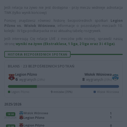
Jeśli relacja na żywo nie jest dostępna - przy meczu widnieje adnotacja
TWK (tylko wynik końcowy)
Poniżej znajdziesz również historę bezpośrednich spotkań
Legion
Pilzno vs. Wisłok Wiśniowa
, informacje o pozostałych meczach 10.
kolejki - IV liga podkarpacka oraz aktualną tabelę rozgrywek.
Jeśli interesują Cię relacje LIVE z meczów piłki nożnej, sprawdź naszą
stronę
wyniki na żywo (Ekstraklasa, 1 liga, 2 liga oraz 3 i 4 liga)
.
HISTORIA BEZPOŚREDNICH SPOTKAŃ
BILANS · 23 BEZPOŚREDNICH SPOTKAŃ
Legion Pilzno
Wisłok Wiśniowa
6
8
wygranych
wygranych
(26%)
(35%)
Legion Pilzno
9
remisów (39%)
Wisłok Wiśniowa
2025/2026
Wisłok Wiśniowa
1
18:00
1
Legion Pilzno
20.05.2026
Legion Pilzno
0
15:00