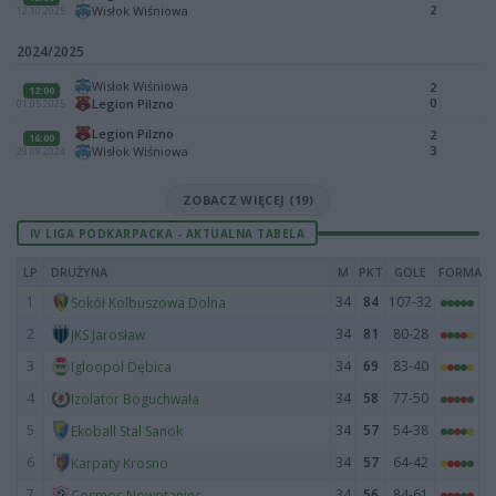
2
Wisłok Wiśniowa
12.10.2025
2024/2025
Wisłok Wiśniowa
2
12:00
0
Legion Pilzno
01.05.2025
Legion Pilzno
2
16:00
3
Wisłok Wiśniowa
29.09.2024
ZOBACZ WIĘCEJ (19)
IV LIGA PODKARPACKA - AKTUALNA TABELA
LP
DRUŻYNA
M
PKT
GOLE
FORMA
1
34
84
107-32
Sokół Kolbuszowa Dolna
2
34
81
80-28
JKS Jarosław
3
34
69
83-40
Igloopol Dębica
4
34
58
77-50
Izolator Boguchwała
5
34
57
54-38
Ekoball Stal Sanok
6
34
57
64-42
Karpaty Krosno
7
34
56
84-61
Cosmos Nowotaniec