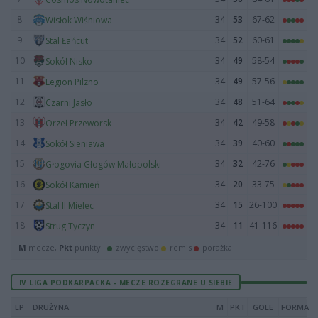
8
34
53
67-62
Wisłok Wiśniowa
9
34
52
60-61
Stal Łańcut
10
34
49
58-54
Sokół Nisko
11
34
49
57-56
Legion Pilzno
12
34
48
51-64
Czarni Jasło
13
34
42
49-58
Orzeł Przeworsk
14
34
39
40-60
Sokół Sieniawa
15
34
32
42-76
Głogovia Głogów Małopolski
16
34
20
33-75
Sokół Kamień
17
34
15
26-100
Stal II Mielec
18
34
11
41-116
Strug Tyczyn
M
mecze,
Pkt
punkty ·
zwycięstwo
remis
porażka
IV LIGA PODKARPACKA - MECZE ROZEGRANE U SIEBIE
LP
DRUŻYNA
M
PKT
GOLE
FORMA