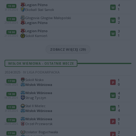
Legion Pilzno
4
15:00
W
1
Ekoball Stal Sanok
31.05.2025
Głogovia Głogów Małopolski
0
11:00
W
2
Legion Pilzno
25.05.2025
Legion Pilzno
3
18:00
W
1
Sokół Kamień
21.05.2025
ZOBACZ WIĘCEJ (29)
WISŁOK WIŚNIOWA - OSTATNIE MECZE
2024/2025 · IV LIGA PODKARPACKA
Sokół Nisko
1
17:00
P
0
Wisłok Wiśniowa
14.06.2025
Wisłok Wiśniowa
4
18:30
W
2
Strug Tyczyn
06.06.2025
Stal II Mielec
1
11:00
W
4
Wisłok Wiśniowa
31.05.2025
Wisłok Wiśniowa
0
17:00
P
1
Orzeł Przeworsk
24.05.2025
Izolator Boguchwała
2
17:00
P