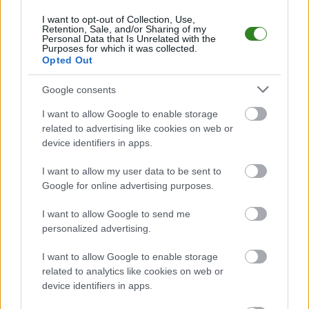
kolejki - IV liga podkarpacka. Spotkanie zostanie rozegrane w dniu 29
września 2024. Początek meczu o godz. 16:00.
I want to opt-out of Collection, Use,
Retention, Sale, and/or Sharing of my
Legion Pilzno
przystępuje do tego spotkania w roli gospodarza. Jak
Personal Data that Is Unrelated with the
Purposes for which it was collected.
drużyna radzi sobie w sezonie 2024/2025 rozgrywek IV liga podkarpacka
Opted Out
przed własną publicznością? Na tej stronie możecie zobaczyć tabelę
uwzględniającą tylko mecze u siebie. W tabeli biorącej pod uwagę tylko
mecze wyjazdowe możecie natomiast sprawdzić jak spisuje się klub
Google consents
Wisłok Wiśniowa
.
I want to allow Google to enable storage
IV liga podkarpacka - sytuacja w tabeli
related to advertising like cookies on web or
Przed meczami 10. kolejki - IV liga podkarpacka gospodarze (Legion
device identifiers in apps.
Pilzno) zajmują
11. miejsce
w tabeli. Goście (Wisłok Wiśniowa) plasują się
na
10. miejscu.
I want to allow my user data to be sent to
Poniżej znajdziesz także ostatnie mecze obu drużyn oraz statystyki
Google for online advertising purposes.
bramkowe.
I want to allow Google to send me
Legion Pilzno vs. Wisłok Wiśniowa - relacja, wynik na żywo,
personalized advertising.
transmisja
Wynik meczu Legion Pilzno - Wisłok Wiśniowa znajdziesz na naszej stronie
I want to allow Google to enable storage
zaraz po jego zakończeniu. Jeżeli szukasz informacji meczowych, zajrzyj
related to analytics like cookies on web or
tutaj:
Legion Pilzno vs. Wisłok Wiśniowa - wynik, składy, strzelcy
device identifiers in apps.
Jeżeli w internecie lub TV dostępna jest
transmisja na żywo z meczu
Legion Pilzno vs. Wisłok Wiśniowa
albo innych spotkań IV liga