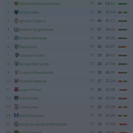
1
17
44
58-15
Sokół Kolbuszowa Dolna
2
17
43
47-14
JKS Jarosław
3
17
40
41-17
Igloopol Dębica
4
17
31
39-23
Izolator Boguchwała
5
17
30
36-29
Wisłok Wiśniowa
6
17
30
32-27
Stal Łańcut
7
17
29
28-15
Karpaty Krosno
8
17
28
27-18
Ekoball Stal Sanok
9
17
28
48-32
Cosmos Nowotaniec
10
17
27
27-24
Orzeł Przeworsk
11
17
26
32-28
Legion Pilzno
12
17
24
30-29
Sokół Nisko
13
17
22
22-24
Czarni Jasło
14
17
17
20-29
Sokół Sieniawa
15
17
15
17-34
Głogovia Głogów Małopolski
16
17
10
19-41
Sokół Kamień