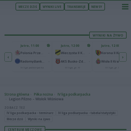
MECZE DZIŚ
WYNIKI LIVE
TRANSMISJE
NEWSY
WYNIKI NA ŻYWO
U
Jutro, 11:00
Jutro, 12:00
Jutro, 12:00
1
Polonia Warszawa
-
-
-
Polonia Przemyśl
Wieczysta II Kraków
Korona II Kielce
‹
›
1
ów
-
-
-
Radomyślanka Radomyśl Wielki
AKS Busko-Zdrój
Wisła II Kraków
IV liga podkarpacka
III liga, gr. IV
III liga, gr. IV
Strona główna
Piłka nożna
IV liga podkarpacka
Legion Pilzno – Wisłok Wiśniowa
ZOBACZ TEŻ
IV liga podkarpacka - terminarz
IV liga podkarpacka - tabela/statystyki
Mecze dziś
Wyniki na żywo
CENTRUM MECZOWE