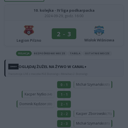
10. kolejka - IV liga podkarpacka
2024-09-29, godz. 16:00
2
-
3
Wisłok Wiśniowa
Legion Pilzno
RELACJA
BEZPOŚREDNIE MECZE
TABELA
OSTATNIE MECZE
OGLĄDAJ ŻUŻEL NA ŻYWO W CANAL+
Transmisje LIVE z meczów PGE Ekstraligi i Metalkas 2. Ekstraligi
Michał Szymański
0 - 1
(61)
Kacper Nytko
1 - 1
(64)
Dominik Kędzior
2 - 1
(69)
Kacper Zborowski
2 - 2
(71)
Michał Szymański
2 - 3
(81)