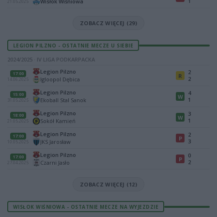
1
Wisłok Wiśniowa
21.05.2025
ZOBACZ WIĘCEJ (29)
LEGION PILZNO - OSTATNIE MECZE U SIEBIE
2024/2025 · IV LIGA PODKARPACKA
Legion Pilzno
2
17:00
R
2
Igloopol Dębica
14.06.2025
Legion Pilzno
4
15:00
W
1
Ekoball Stal Sanok
31.05.2025
Legion Pilzno
3
18:00
W
1
Sokół Kamień
21.05.2025
Legion Pilzno
2
17:00
P
3
JKS Jarosław
10.05.2025
Legion Pilzno
0
17:00
P
2
Czarni Jasło
27.04.2025
ZOBACZ WIĘCEJ (12)
WISŁOK WIŚNIOWA - OSTATNIE MECZE NA WYJEZDZIE