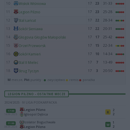
10
17
23
31-33
Wisłok Wiśniowa
11
17
23
25-28
Legion Pilzno
12
17
22
28-34
Stal Łańcut
13
17
22
20-31
Sokół Sieniawa
14
17
17
25-42
Głogovia Głogów Małopolski
15
17
15
22-34
Orzeł Przeworsk
16
17
10
14-34
Sokół Kamień
17
17
7
13-49
Stal II Mielec
18
17
3
20-50
Strug Tyczyn
M
mecze,
Pkt
punkty ·
zwycięstwo
remis
porażka
LEGION PILZNO - OSTATNIE MECZE
2024/2025 · IV LIGA PODKARPACKA
Legion Pilzno
2
17:00
R
2
Igloopol Dębica
14.06.2025
Izolator Boguchwała
1
11:00
W
2
Legion Pilzno
08.06.2025