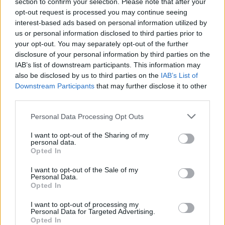
pracujemy nad tym żeby je uzupełnić.
section to confirm your selection. Please note that after your
opt-out request is processed you may continue seeing
Wynik meczu Legion Pilzno vs Wisłok Wiśniowa
interest-based ads based on personal information utilized by
Po zakończeniu spotkania automatycznie publikujemy
oficjalny wynik
us or personal information disclosed to third parties prior to
spotkania
, a także dane meczowe, jeśli są dostępne.
your opt-out. You may separately opt-out of the further
Pełny harmonogram rozgrywek dostępny jest tutaj:
disclosure of your personal information by third parties on the
IV liga
podkarpacka - terminarz
.
IAB’s list of downstream participants. This information may
also be disclosed by us to third parties on the
IAB’s List of
Informacje o składach i strzelcach
Downstream Participants
that may further disclose it to other
W miarę dostępności danych, publikujemy
składy wyjściowe,
third parties.
rezerwowych, zmiany oraz listę strzelców bramek
. Informacje te
aktualizujemy zależnie od poziomu ligi i dostępnych źródeł.
Please note that this website/app uses one or more Google
Personal Data Processing Opt Outs
services and may gather and store information including but
Śledź mecze swojej drużyny
not limited to your visit or usage behaviour. You may click to
I want to opt-out of the Sharing of my
Jeśli jesteś kibicem klubu Legion Pilzno lub Wisłok Wiśniowa - zaglądaj
personal data.
grant or deny consent to Google and its third-party tags to
tutaj częściej. Nasz serwis regularnie dostarcza informacje o
terminach
Opted In
use your data for below specified purposes in below Google
meczów, wynikach, transferach i newsach klubowych
.
consent section.
I want to opt-out of the Sale of my
PodkarpacieLive.pl to największa baza
meczów lokalnych drużyn
Personal Data.
piłkarskich
w województwie. Sprawdź nasze relacje, śledź ulubioną ligę i
Opted In
bądź na bieżąco z wydarzeniami z boisk!
I want to opt-out of processing my
Analiza przed meczem: Legion Pilzno vs Wisłok Wiśniowa
Personal Data for Targeted Advertising.
Opted In
Mecz
Legion Pilzno - Wisłok Wiśniowa
odbędzie się w ramach 10.