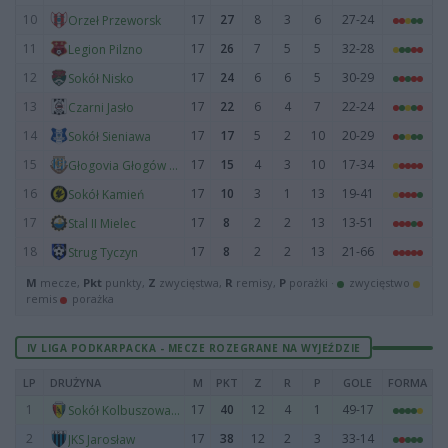
10
17
27
8
3
6
27-24
Orzeł Przeworsk
11
17
26
7
5
5
32-28
Legion Pilzno
12
17
24
6
6
5
30-29
Sokół Nisko
13
17
22
6
4
7
22-24
Czarni Jasło
14
17
17
5
2
10
20-29
Sokół Sieniawa
15
17
15
4
3
10
17-34
Głogovia Głogów Małopolski
16
17
10
3
1
13
19-41
Sokół Kamień
17
17
8
2
2
13
13-51
Stal II Mielec
18
17
8
2
2
13
21-66
Strug Tyczyn
M
mecze,
Pkt
punkty,
Z
zwycięstwa,
R
remisy,
P
porażki ·
zwycięstwo
remis
porażka
IV LIGA PODKARPACKA - MECZE ROZEGRANE NA WYJEŹDZIE
LP
DRUŻYNA
M
PKT
Z
R
P
GOLE
FORMA
1
17
40
12
4
1
49-17
Sokół Kolbuszowa Dolna
2
17
38
12
2
3
33-14
JKS Jarosław