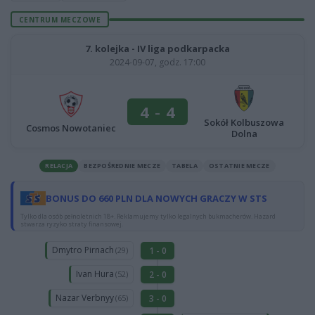
CENTRUM MECZOWE
7. kolejka - IV liga podkarpacka
2024-09-07, godz. 17:00
4
-
4
Sokół Kolbuszowa
Cosmos Nowotaniec
Dolna
RELACJA
BEZPOŚREDNIE MECZE
TABELA
OSTATNIE MECZE
BONUS DO 660 PLN DLA NOWYCH GRACZY W STS
Tylko dla osób pełnoletnich 18+. Reklamujemy tylko legalnych bukmacherów. Hazard
stwarza ryzyko straty finansowej.
Dmytro Pirnach
1 - 0
(29)
Ivan Hura
2 - 0
(52)
Nazar Verbnyy
3 - 0
(65)