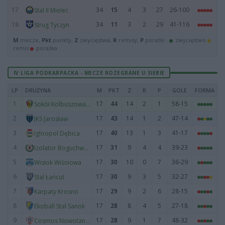
17
34
15
4
3
27
26-100
Stal II Mielec
18
34
11
3
2
29
41-116
Strug Tyczyn
M
mecze,
Pkt
punkty,
Z
zwycięstwa,
R
remisy,
P
porażki ·
zwycięstwo
remis
porażka
IV LIGA PODKARPACKA - MECZE ROZEGRANE U SIEBIE
LP
DRUŻYNA
M
PKT
Z
R
P
GOLE
FORMA
1
17
44
14
2
1
58-15
Sokół Kolbuszowa Dolna
2
17
43
14
1
2
47-14
JKS Jarosław
3
17
40
13
1
3
41-17
Igloopol Dębica
4
17
31
9
4
4
39-23
Izolator Boguchwała
5
17
30
10
0
7
36-29
Wisłok Wiśniowa
6
17
30
9
3
5
32-27
Stal Łańcut
7
17
29
9
2
6
28-15
Karpaty Krosno
8
17
28
8
4
5
27-18
Ekoball Stal Sanok
9
17
28
9
1
7
48-32
Cosmos Nowotaniec