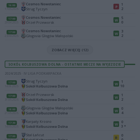
Cosmos Nowotaniec
1
16:00
P
2
Strug Tyczyn
17.05.2025
Cosmos Nowotaniec
5
17:00
W
0
Orzeł Przeworsk
29.04.2025
Cosmos Nowotaniec
3
17:00
W
2
Głogovia Głogów Małopolski
23.04.2025
ZOBACZ WIĘCEJ (12)
SOKÓŁ KOLBUSZOWA DOLNA - OSTATNIE MECZE NA WYJEZDZIE
2024/2025 · IV LIGA PODKARPACKA
Strug Tyczyn
1
17:00
W
10
Sokół Kolbuszowa Dolna
14.06.2025
Orzeł Przeworsk
1
17:00
W
2
Sokół Kolbuszowa Dolna
31.05.2025
Głogovia Głogów Małopolski
0
18:00
W
4
Sokół Kolbuszowa Dolna
21.05.2025
Karpaty Krosno
0
17:30
W
3
*
Sokół Kolbuszowa Dolna
14.05.2025
Stal Łańcut
0
17:00
R
0
Sokół Kolbuszowa Dolna
04.05.2025