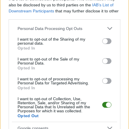
rezerwowych, zmiany oraz listę strzelców bramek
also be disclosed by us to third parties on the
IAB’s List of
. Informacje te
aktualizujemy zależnie od poziomu ligi i dostępnych źródeł.
Downstream Participants
that may further disclose it to other
third parties.
Śledź mecze swojej drużyny
Jeśli jesteś kibicem klubu Cosmos Nowotaniec lub Sokół Kolbuszowa
Please note that this website/app uses one or more Google
Personal Data Processing Opt Outs
Dolna - zaglądaj tutaj częściej. Nasz serwis regularnie dostarcza
services and may gather and store information including but
informacje o
terminach meczów, wynikach, transferach i newsach
not limited to your visit or usage behaviour. You may click to
I want to opt-out of the Sharing of my
klubowych
.
personal data.
grant or deny consent to Google and its third-party tags to
Opted In
PodkarpacieLive.pl to największa baza
meczów lokalnych drużyn
use your data for below specified purposes in below Google
piłkarskich
w województwie. Sprawdź nasze relacje, śledź ulubioną ligę i
consent section.
I want to opt-out of the Sale of my
bądź na bieżąco z wydarzeniami z boisk!
Personal Data.
Opted In
Analiza przed meczem: Cosmos Nowotaniec vs Sokół Kolbuszowa
Dolna
I want to opt-out of processing my
Mecz
Cosmos Nowotaniec - Sokół Kolbuszowa Dolna
Personal Data for Targeted Advertising.
odbędzie się w
Opted In
ramach 7. kolejki - IV liga podkarpacka. Spotkanie zostanie rozegrane w
dniu 07 września 2024. Początek meczu o godz. 17:00.
I want to opt-out of Collection, Use,
Cosmos Nowotaniec
przystępuje do tego spotkania w roli gospodarza.
Retention, Sale, and/or Sharing of my
Jak drużyna radzi sobie w sezonie 2024/2025 rozgrywek IV liga
Personal Data that Is Unrelated with the
Purposes for which it was collected.
podkarpacka przed własną publicznością? Na tej stronie możecie
Opted Out
zobaczyć tabelę uwzględniającą tylko mecze u siebie. W tabeli biorącej
pod uwagę tylko mecze wyjazdowe możecie natomiast sprawdzić jak
spisuje się klub
Sokół Kolbuszowa Dolna
.
Google consents