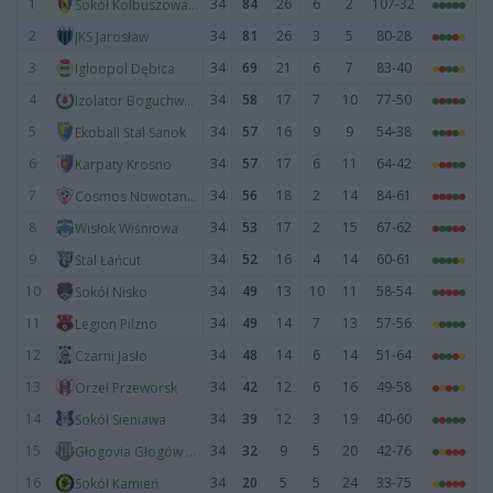
1
34
84
26
6
2
107-32
Sokół Kolbuszowa Dolna
2
34
81
26
3
5
80-28
JKS Jarosław
3
34
69
21
6
7
83-40
Igloopol Dębica
4
34
58
17
7
10
77-50
Izolator Boguchwała
5
34
57
16
9
9
54-38
Ekoball Stal Sanok
6
34
57
17
6
11
64-42
Karpaty Krosno
7
34
56
18
2
14
84-61
Cosmos Nowotaniec
8
34
53
17
2
15
67-62
Wisłok Wiśniowa
9
34
52
16
4
14
60-61
Stal Łańcut
10
34
49
13
10
11
58-54
Sokół Nisko
11
34
49
14
7
13
57-56
Legion Pilzno
12
34
48
14
6
14
51-64
Czarni Jasło
13
34
42
12
6
16
49-58
Orzeł Przeworsk
14
34
39
12
3
19
40-60
Sokół Sieniawa
15
34
32
9
5
20
42-76
Głogovia Głogów Małopolski
16
34
20
5
5
24
33-75
Sokół Kamień