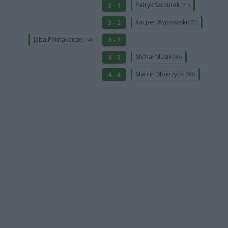
Patryk Szczurek
3 - 1
(71)
Kacper Wątrowski
3 - 2
(72)
Jaba Phkhakadze
4 - 2
(74)
Michał Musik
4 - 3
(90)
Marcin Mokrzycki
4 - 4
(90)