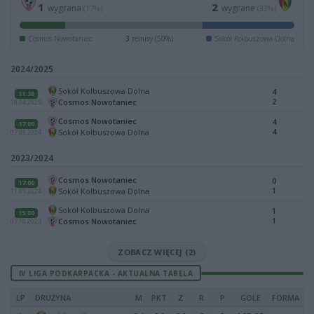
1
2
wygrana
wygrane
(17%)
(33%)
Cosmos Nowotaniec
3
remisy (50%)
Sokół Kolbuszowa Dolna
2024/2025
Sokół Kolbuszowa Dolna
4
11:30
2
Cosmos Nowotaniec
19.04.2025
Cosmos Nowotaniec
4
17:00
4
Sokół Kolbuszowa Dolna
07.09.2024
2023/2024
Cosmos Nowotaniec
0
17:00
1
Sokół Kolbuszowa Dolna
11.05.2024
Sokół Kolbuszowa Dolna
1
15:00
1
Cosmos Nowotaniec
07.10.2023
ZOBACZ WIĘCEJ (2)
IV LIGA PODKARPACKA - AKTUALNA TABELA
LP
DRUŻYNA
M
PKT
Z
R
P
GOLE
FORMA