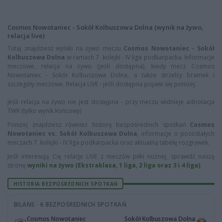
Cosmos Nowotaniec - Sokół Kolbuszowa Dolna (wynik na żywo,
relacja live)
Tutaj znajdziesz wyniki na żywo meczu
Cosmos Nowotaniec - Sokół
Kolbuszowa Dolna
w ramach 7. kolejki - IV liga podkarpacka. Informacje
meczowe, relacja na żywo (jeśli dostępna), kiedy mecz Cosmos
Nowotaniec - Sokół Kolbuszowa Dolna, a także strzelcy bramek i
szczegóły meczowe. Relacja LIVE - jeśli dostępna pojawi się poniżej.
Jeśli relacja na żywo nie jest dostępna - przy meczu widnieje adnotacja
TWK (tylko wynik końcowy)
Poniżej znajdziesz również historę bezpośrednich spotkań
Cosmos
Nowotaniec vs. Sokół Kolbuszowa Dolna
, informacje o pozostałych
meczach 7. kolejki - IV liga podkarpacka oraz aktualną tabelę rozgrywek.
Jeśli interesują Cię relacje LIVE z meczów piłki nożnej, sprawdź naszą
stronę
wyniki na żywo (Ekstraklasa, 1 liga, 2 liga oraz 3 i 4 liga)
.
HISTORIA BEZPOŚREDNICH SPOTKAŃ
BILANS · 6 BEZPOŚREDNICH SPOTKAŃ
Cosmos Nowotaniec
Sokół Kolbuszowa Dolna