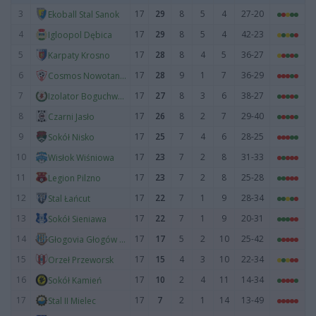
3
17
29
8
5
4
27-20
Ekoball Stal Sanok
4
17
29
8
5
4
42-23
Igloopol Dębica
5
17
28
8
4
5
36-27
Karpaty Krosno
6
17
28
9
1
7
36-29
Cosmos Nowotaniec
7
17
27
8
3
6
38-27
Izolator Boguchwała
8
17
26
8
2
7
29-40
Czarni Jasło
9
17
25
7
4
6
28-25
Sokół Nisko
10
17
23
7
2
8
31-33
Wisłok Wiśniowa
11
17
23
7
2
8
25-28
Legion Pilzno
12
17
22
7
1
9
28-34
Stal Łańcut
13
17
22
7
1
9
20-31
Sokół Sieniawa
14
17
17
5
2
10
25-42
Głogovia Głogów Małopolski
15
17
15
4
3
10
22-34
Orzeł Przeworsk
16
17
10
2
4
11
14-34
Sokół Kamień
17
17
7
2
1
14
13-49
Stal II Mielec