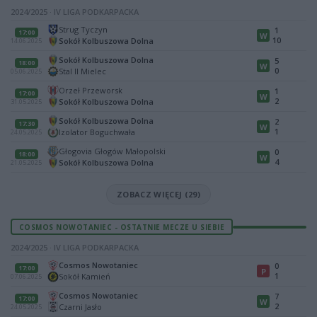
2024/2025 · IV LIGA PODKARPACKA
Strug Tyczyn
1
17:00
W
10
Sokół Kolbuszowa Dolna
14.06.2025
Sokół Kolbuszowa Dolna
5
18:00
W
0
Stal II Mielec
05.06.2025
Orzeł Przeworsk
1
17:00
W
2
Sokół Kolbuszowa Dolna
31.05.2025
Sokół Kolbuszowa Dolna
2
17:30
W
1
Izolator Boguchwała
24.05.2025
Głogovia Głogów Małopolski
0
18:00
W
4
Sokół Kolbuszowa Dolna
21.05.2025
ZOBACZ WIĘCEJ (29)
COSMOS NOWOTANIEC - OSTATNIE MECZE U SIEBIE
2024/2025 · IV LIGA PODKARPACKA
Cosmos Nowotaniec
0
17:00
P
1
Sokół Kamień
07.06.2025
Cosmos Nowotaniec
7
17:00
W
2
Czarni Jasło
24.05.2025