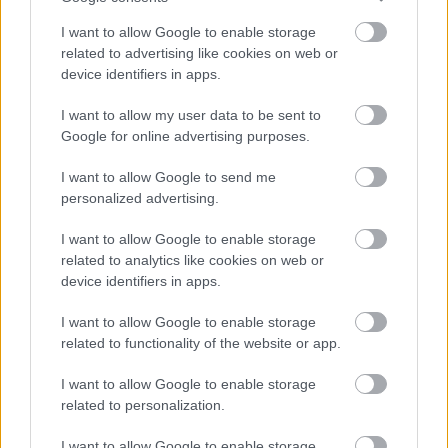
IV liga podkarpacka - sytuacja w tabeli
I want to allow Google to enable storage
Przed meczami 7. kolejki - IV liga podkarpacka gospodarze (Cosmos
related to advertising like cookies on web or
Nowotaniec) zajmują
6. miejsce
w tabeli. Goście (Sokół Kolbuszowa
device identifiers in apps.
Dolna) plasują się na
1. miejscu.
I want to allow my user data to be sent to
Poniżej znajdziesz także ostatnie mecze obu drużyn oraz statystyki
bramkowe.
Google for online advertising purposes.
Cosmos Nowotaniec vs. Sokół Kolbuszowa Dolna - relacja, wynik
I want to allow Google to send me
na żywo, transmisja
personalized advertising.
Wynik meczu Cosmos Nowotaniec - Sokół Kolbuszowa Dolna znajdziesz
na naszej stronie zaraz po jego zakończeniu. Jeżeli szukasz informacji
I want to allow Google to enable storage
meczowych, zajrzyj tutaj:
Cosmos Nowotaniec vs. Sokół Kolbuszowa
related to analytics like cookies on web or
Dolna - wynik, składy, strzelcy
device identifiers in apps.
Jeżeli w internecie lub TV dostępna jest
transmisja na żywo z meczu
Cosmos Nowotaniec vs. Sokół Kolbuszowa Dolna
albo innych
I want to allow Google to enable storage
spotkań IV liga podkarpacka na pewno znajdziesz takie informacje na
related to functionality of the website or app.
naszym portalu. Możliwe jednak, że nigdzie nie pojawi się stream online z
tego pojedynku. Śledź portal podkarpacieLIVE.pl i bądź na bieżąco.
I want to allow Google to enable storage
related to personalization.
Asseco Resovia
Developres Rzeszów
ITA TOOLS Stal Mielec
I want to allow Google to enable storage
|
|
|