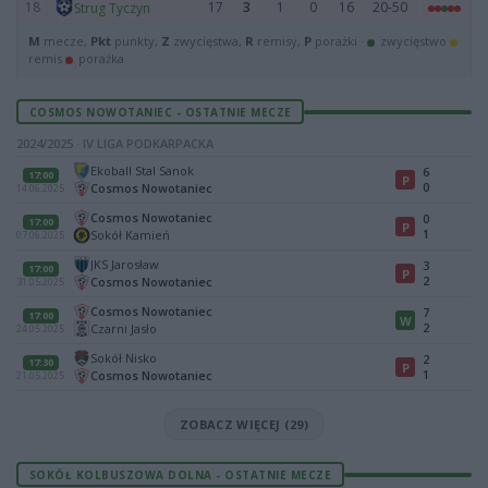
18
17
3
1
0
16
20-50
Strug Tyczyn
M
mecze,
Pkt
punkty,
Z
zwycięstwa,
R
remisy,
P
porażki ·
zwycięstwo
remis
porażka
COSMOS NOWOTANIEC - OSTATNIE MECZE
2024/2025 · IV LIGA PODKARPACKA
Ekoball Stal Sanok
6
17:00
P
0
Cosmos Nowotaniec
14.06.2025
Cosmos Nowotaniec
0
17:00
P
1
Sokół Kamień
07.06.2025
JKS Jarosław
3
17:00
P
2
Cosmos Nowotaniec
31.05.2025
Cosmos Nowotaniec
7
17:00
W
2
Czarni Jasło
24.05.2025
Sokół Nisko
2
17:30
P
1
Cosmos Nowotaniec
21.05.2025
ZOBACZ WIĘCEJ (29)
SOKÓŁ KOLBUSZOWA DOLNA - OSTATNIE MECZE