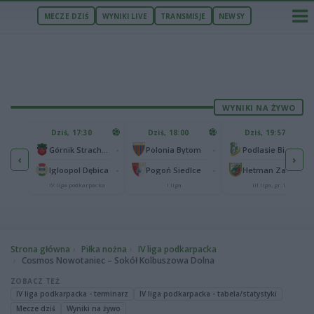
MECZE DZIŚ
WYNIKI LIVE
TRANSMISJE
NEWSY
WYNIKI NA ŻYWO
U
Dziś, 17:30
Dziś, 18:00
Dziś, 19:57
65
lonia Bydgoszcz
-
-
-
Górnik Strachocina
Polonia Bytom
Podlasie Biała Podlaska
‹
›
25
-
-
-
Igloopol Dębica
Pogoń Siedlce
Hetman Zamość
aliga
IV liga podkarpacka
I liga
III liga, gr. IV
Strona główna
Piłka nożna
IV liga podkarpacka
Cosmos Nowotaniec – Sokół Kolbuszowa Dolna
ZOBACZ TEŻ
IV liga podkarpacka - terminarz
IV liga podkarpacka - tabela/statystyki
Mecze dziś
Wyniki na żywo