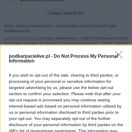
ZOBACZ WIĘCEJ (12)
Mecz Cosmos Nowotaniec - Sokół Kolbuszowa Dolna (IV liga
podkarpacka)
Spotkanie pomiędzy
Cosmos Nowotaniec i Sokół Kolbuszowa Dolna
rozegrane zostanie w ramach IV liga podkarpacka (7. kolejki - IV liga
podkarpacka).
podkarpacielive.pl -
Do Not Process My Personal
Na stronie
PodkarpacieLive.pl
znajdziesz
wynik meczu, strzelców
Information
bramek, kartki, składy, statystyki i informacje o przebiegu
spotkania
. To kompletne źródło danych dla kibiców i pasjonatów
lokalnej piłki nożnej. Jeżeli aktualnie nie widzisz tutaj danych z pewnością
If you wish to opt-out of the sale, sharing to third parties, or
pracujemy nad tym żeby je uzupełnić.
processing of your personal or sensitive information for
targeted advertising by us, please use the below opt-out
Wynik meczu Cosmos Nowotaniec vs Sokół Kolbuszowa Dolna
section to confirm your selection. Please note that after your
Po zakończeniu spotkania automatycznie publikujemy
oficjalny wynik
opt-out request is processed you may continue seeing
spotkania
, a także dane meczowe, jeśli są dostępne.
interest-based ads based on personal information utilized by
Pełny harmonogram rozgrywek dostępny jest tutaj:
IV liga
us or personal information disclosed to third parties prior to
podkarpacka - terminarz
.
your opt-out. You may separately opt-out of the further
Informacje o składach i strzelcach
disclosure of your personal information by third parties on the
IAB’s list of downstream participants. This information may
W miarę dostępności danych, publikujemy
składy wyjściowe,