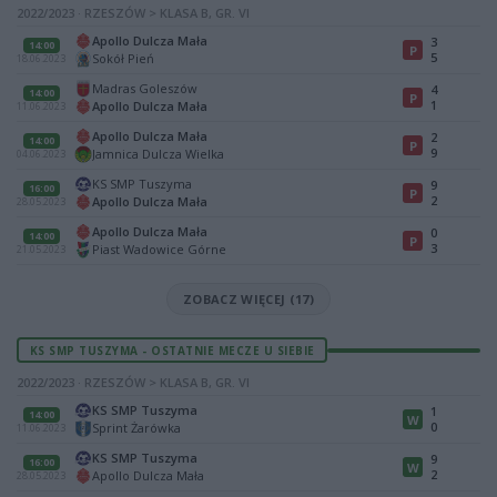
2022/2023 · RZESZÓW > KLASA B, GR. VI
Apollo Dulcza Mała
3
14:00
P
5
Sokół Pień
18.06.2023
Madras Goleszów
4
14:00
P
1
Apollo Dulcza Mała
11.06.2023
Apollo Dulcza Mała
2
14:00
P
9
Jamnica Dulcza Wielka
04.06.2023
KS SMP Tuszyma
9
16:00
P
2
Apollo Dulcza Mała
28.05.2023
Apollo Dulcza Mała
0
14:00
P
3
Piast Wadowice Górne
21.05.2023
ZOBACZ WIĘCEJ (17)
KS SMP TUSZYMA - OSTATNIE MECZE U SIEBIE
2022/2023 · RZESZÓW > KLASA B, GR. VI
KS SMP Tuszyma
1
14:00
W
0
Sprint Żarówka
11.06.2023
KS SMP Tuszyma
9
16:00
W
2
Apollo Dulcza Mała
28.05.2023