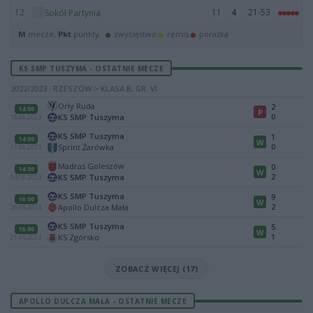
12
11
4
21-53
Sokół Partynia
M
mecze,
Pkt
punkty ·
zwycięstwo
remis
porażka
KS SMP TUSZYMA - OSTATNIE MECZE
2022/2023 · RZESZÓW > KLASA B, GR. VI
Orły Ruda
2
14:00
P
0
KS SMP Tuszyma
18.06.2023
KS SMP Tuszyma
1
14:00
W
0
Sprint Żarówka
11.06.2023
Madras Goleszów
0
14:00
W
2
KS SMP Tuszyma
04.06.2023
KS SMP Tuszyma
9
16:00
W
2
Apollo Dulcza Mała
28.05.2023
KS SMP Tuszyma
5
16:00
W
1
KS Zgórsko
21.05.2023
ZOBACZ WIĘCEJ (17)
APOLLO DULCZA MAŁA - OSTATNIE MECZE