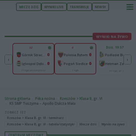
MECZE DZIŚ
WYNIKI LIVE
TRANSMISJE
NEWSY
WYNIKI NA ŻYWO
U
Dziś, 19:57
32'
6'
65
0
0
lonia Bydgoszcz
-
Górnik Strachocina
Polonia Bytom
Podlasie Biała Podlaska
‹
›
25
0
0
-
Igloopol Dębica
Pogoń Siedlce
Hetman Zamość
IV liga podkarpacka
I liga
aliga
III liga, gr. IV
Strona główna
Piłka nożna
Rzeszów > Klasa B, gr. VI
KS SMP Tuszyma – Apollo Dulcza Mała
ZOBACZ TEŻ
Rzeszów > Klasa B, gr. VI - terminarz
Rzeszów > Klasa B, gr. VI - tabela/statystyki
Mecze dziś
Wyniki na żywo
CENTRUM MECZOWE