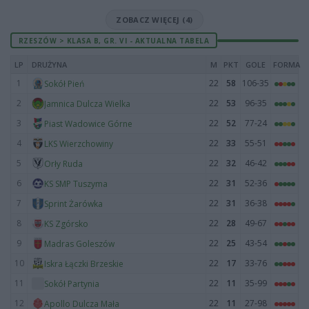
ZOBACZ WIĘCEJ (4)
RZESZÓW > KLASA B, GR. VI - AKTUALNA TABELA
LP
DRUŻYNA
M
PKT
GOLE
FORMA
1
22
58
106-35
Sokół Pień
2
22
53
96-35
Jamnica Dulcza Wielka
3
22
52
77-24
Piast Wadowice Górne
4
22
33
55-51
LKS Wierzchowiny
5
22
32
46-42
Orły Ruda
6
22
31
52-36
KS SMP Tuszyma
7
22
31
36-38
Sprint Żarówka
8
22
28
49-67
KS Zgórsko
9
22
25
43-54
Madras Goleszów
10
22
17
33-76
Iskra Łączki Brzeskie
11
22
11
35-99
Sokół Partynia
12
22
11
27-98
Apollo Dulcza Mała