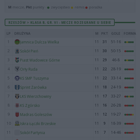
M
mecze,
Pkt
punkty ·
zwycięstwo
remis
porażka
RZESZÓW > KLASA B, GR. VI - MECZE ROZEGRANE U SIEBIE
LP
DRUŻYNA
M
PKT
GOLE
FORMA
1
11
31
51-16
Jamnica Dulcza Wielka
2
11
30
50-15
Sokół Pień
3
11
29
46-8
Piast Wadowice Górne
4
11
22
28-19
Orły Ruda
5
11
22
33-14
KS SMP Tuszyma
6
11
18
24-19
Sprint Żarówka
7
11
17
33-27
LKS Wierzchowiny
8
11
16
26-28
KS Zgórsko
9
11
12
19-27
Madras Goleszów
10
11
9
18-39
Iskra Łączki Brzeskie
11
11
7
14-46
Sokół Partynia