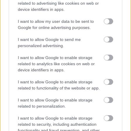
Przed meczami 19. kolejki - Rzeszów > Klasa B, gr. VI gospodarze (KS SMP
related to advertising like cookies on web or
Tuszyma) zajmują
9. miejsce
w tabeli. Goście (Apollo Dulcza Mała)
device identifiers in apps.
plasują się na
11. miejscu.
I want to allow my user data to be sent to
Poniżej znajdziesz także ostatnie mecze obu drużyn oraz statystyki
bramkowe.
Google for online advertising purposes.
KS SMP Tuszyma vs. Apollo Dulcza Mała - relacja, wynik na żywo,
I want to allow Google to send me
transmisja
personalized advertising.
Wynik meczu KS SMP Tuszyma - Apollo Dulcza Mała znajdziesz na naszej
stronie zaraz po jego zakończeniu. Jeżeli szukasz informacji meczowych,
I want to allow Google to enable storage
zajrzyj tutaj:
KS SMP Tuszyma vs. Apollo Dulcza Mała - wynik, składy,
related to analytics like cookies on web or
strzelcy
device identifiers in apps.
Jeżeli w internecie lub TV dostępna jest
transmisja na żywo z meczu KS
SMP Tuszyma vs. Apollo Dulcza Mała
albo innych spotkań Rzeszów >
I want to allow Google to enable storage
Klasa B, gr. VI na pewno znajdziesz takie informacje na naszym portalu.
related to functionality of the website or app.
Możliwe jednak, że nigdzie nie pojawi się stream online z tego pojedynku.
Śledź portal podkarpacieLIVE.pl i bądź na bieżąco.
I want to allow Google to enable storage
related to personalization.
Asseco Resovia
Developres Rzeszów
ITA TOOLS Stal Mielec
I want to allow Google to enable storage
|
|
|
Cellfast Wilki Krosno
Texom Stal Rzeszów
Stal Mielec
related to security, including authentication
|
|
|
Motor Lublin
functionality and fraud prevention, and other
Stal Rzeszów
Stal Stalowa Wola
Wisła Kraków