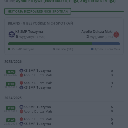
stronę
wyniki na żywo (Ekstraklasa, 1 liga, 2 liga oraz 3 i 4 liga)
.
HISTORIA BEZPOŚREDNICH SPOTKAŃ
BILANS · 8 BEZPOŚREDNICH SPOTKAŃ
KS SMP Tuszyma
Apollo Dulcza Mała
6
2
wygranych
wygrane
(75%)
(25%)
KS SMP Tuszyma
0
remisów (0%)
Apollo Dulcza Mała
2025/2026
KS SMP Tuszyma
0
15:00
3
Apollo Dulcza Mała
04.04.2026
Apollo Dulcza Mała
3
13:00
1
KS SMP Tuszyma
31.08.2025
2024/2025
KS SMP Tuszyma
6
15:00
0
Apollo Dulcza Mała
01.06.2025
Apollo Dulcza Mała
0
13:00
4
KS SMP Tuszyma
20.10.2024