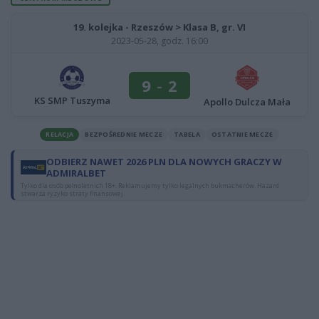
19. kolejka - Rzeszów > Klasa B, gr. VI
2023-05-28, godz. 16:00
9
-
2
KS SMP Tuszyma
Apollo Dulcza Mała
RELACJA
BEZPOŚREDNIE MECZE
TABELA
OSTATNIE MECZE
ODBIERZ NAWET 2026 PLN DLA NOWYCH GRACZY W
ADMIRALBET
Tylko dla osób pełnoletnich 18+. Reklamujemy tylko legalnych bukmacherów. Hazard
stwarza ryzyko straty finansowej.