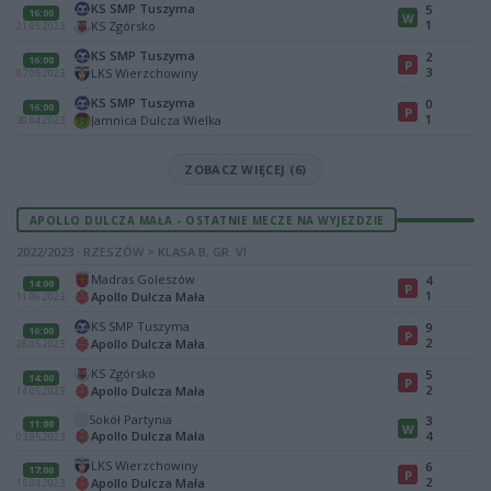
KS SMP Tuszyma
5
16:00
W
1
KS Zgórsko
21.05.2023
KS SMP Tuszyma
2
16:00
P
3
LKS Wierzchowiny
07.05.2023
KS SMP Tuszyma
0
16:00
P
1
Jamnica Dulcza Wielka
30.04.2023
ZOBACZ WIĘCEJ (6)
APOLLO DULCZA MAŁA - OSTATNIE MECZE NA WYJEZDZIE
2022/2023 · RZESZÓW > KLASA B, GR. VI
Madras Goleszów
4
14:00
P
1
Apollo Dulcza Mała
11.06.2023
KS SMP Tuszyma
9
16:00
P
2
Apollo Dulcza Mała
28.05.2023
KS Zgórsko
5
14:00
P
2
Apollo Dulcza Mała
14.05.2023
Sokół Partynia
3
11:00
W
Apollo Dulcza Mała
4
03.05.2023
LKS Wierzchowiny
6
17:00
P
2
Apollo Dulcza Mała
15.04.2023