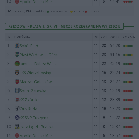
12
11
5
14-41
Apollo Dulcza Mała
M
mecze,
Pkt
punkty ·
zwycięstwo
remis
porażka
RZESZÓW > KLASA B, GR. VI - MECZE ROZEGRANE NA WYJEŹDZIE
LP
DRUŻYNA
M
PKT
GOLE
FORMA
1
11
28
56-20
Sokół Pień
2
11
23
31-16
Piast Wadowice Górne
3
11
22
45-19
Jamnica Dulcza Wielka
4
11
16
22-24
LKS Wierzchowiny
5
11
13
24-27
Madras Goleszów
6
11
13
12-19
Sprint Żarówka
7
11
12
23-39
KS Zgórsko
8
11
10
18-23
Orły Ruda
9
11
9
19-22
KS SMP Tuszyma
10
11
8
15-37
Iskra Łączki Brzeskie
11
11
6
13-57
Apollo Dulcza Mała