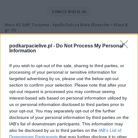
ZOBACZ WIĘCEJ (6)
Mecz KS SMP Tuszyma - Apollo Dulcza Mała (Rzeszów > Klasa B,
gr. VI)
Spotkanie pomiędzy
KS SMP Tuszyma i Apollo Dulcza Mała
rozegrane
zostanie w ramach Rzeszów > Klasa B, gr. VI (19. kolejki - Rzeszów > Klasa
podkarpacielive.pl -
Do Not Process My Personal
B, gr. VI).
Information
Na stronie
PodkarpacieLive.pl
znajdziesz
wynik meczu, strzelców
bramek, kartki, składy, statystyki i informacje o przebiegu
If you wish to opt-out of the sale, sharing to third parties, or
spotkania
. To kompletne źródło danych dla kibiców i pasjonatów
processing of your personal or sensitive information for
lokalnej piłki nożnej. Jeżeli aktualnie nie widzisz tutaj danych z pewnością
targeted advertising by us, please use the below opt-out
pracujemy nad tym żeby je uzupełnić.
section to confirm your selection. Please note that after your
Wynik meczu KS SMP Tuszyma vs Apollo Dulcza Mała
opt-out request is processed you may continue seeing
Po zakończeniu spotkania automatycznie publikujemy
oficjalny wynik
interest-based ads based on personal information utilized by
spotkania
, a także dane meczowe, jeśli są dostępne.
us or personal information disclosed to third parties prior to
your opt-out. You may separately opt-out of the further
Pełny harmonogram rozgrywek dostępny jest tutaj:
Rzeszów > Klasa B,
gr. VI - terminarz
disclosure of your personal information by third parties on the
.
IAB’s list of downstream participants. This information may
Informacje o składach i strzelcach
also be disclosed by us to third parties on the
IAB’s List of
W miarę dostępności danych, publikujemy
składy wyjściowe,
Downstream Participants
that may further disclose it to other