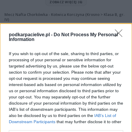
ZOBACZ WIĘCEJ (6)
Mecz Nafta Chorkówka - Kotwica Korczyna (Krosno > Klasa B, gr.
IV)
Spotkanie pomiędzy
Nafta Chorkówka i Kotwica Korczyna
rozegrane
zostanie w ramach Krosno > Klasa B, gr. IV (21. kolejki - Krosno > Klasa B,
podkarpacielive.pl -
Do Not Process My Personal
gr. IV).
Information
Na stronie
PodkarpacieLive.pl
znajdziesz
wynik meczu, strzelców
bramek, kartki, składy, statystyki i informacje o przebiegu
If you wish to opt-out of the sale, sharing to third parties, or
spotkania
. To kompletne źródło danych dla kibiców i pasjonatów
processing of your personal or sensitive information for
lokalnej piłki nożnej. Jeżeli aktualnie nie widzisz tutaj danych z pewnością
targeted advertising by us, please use the below opt-out
pracujemy nad tym żeby je uzupełnić.
section to confirm your selection. Please note that after your
Wynik meczu Nafta Chorkówka vs Kotwica Korczyna
opt-out request is processed you may continue seeing
Po zakończeniu spotkania automatycznie publikujemy
oficjalny wynik
interest-based ads based on personal information utilized by
spotkania
, a także dane meczowe, jeśli są dostępne.
us or personal information disclosed to third parties prior to
your opt-out. You may separately opt-out of the further
Pełny harmonogram rozgrywek dostępny jest tutaj:
Krosno > Klasa B,
gr. IV - terminarz
disclosure of your personal information by third parties on the
.
IAB’s list of downstream participants. This information may
Informacje o składach i strzelcach
also be disclosed by us to third parties on the
IAB’s List of
W miarę dostępności danych, publikujemy
składy wyjściowe,
Downstream Participants
that may further disclose it to other
rezerwowych, zmiany oraz listę strzelców bramek
. Informacje te
third parties.
aktualizujemy zależnie od poziomu ligi i dostępnych źródeł.