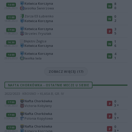
Kotwica Korczyna
8
14:00
W
0
Jasiołka Świerzowa
25.06.2023
Zorza 03 Łubienko
0
11:00
W
2
Kotwica Korczyna
18.06.2023
Kotwica Korczyna
3
17:00
P
5
Strzelec Frysztak
11.06.2023
Błękitni Żeglce
1
16:30
W
Kotwica Korczyna
6
08.06.2023
Kotwica Korczyna
4
14:00
W
1
Iwełka Iwla
28.05.2023
ZOBACZ WIĘCEJ (17)
NAFTA CHORKÓWKA - OSTATNIE MECZE U SIEBIE
2022/2023 · KROSNO > KLASA B, GR. IV
Nafta Chorkówka
0
17:00
P
3
*
Victoria Kobylany
17.06.2023
Nafta Chorkówka
0
17:00
P
3
*
Polonia Kopytowa
03.06.2023
Nafta Chorkówka
0
17:00
P
3
*
Kotwica Korczyna
20.05.2023