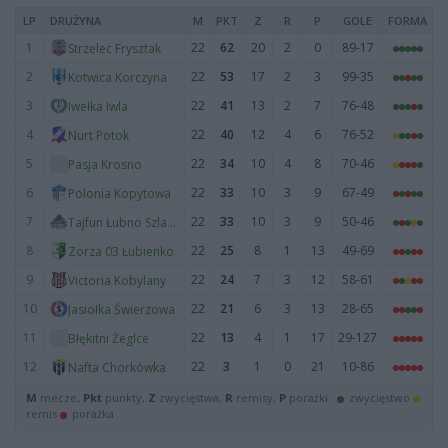
LP
DRUŻYNA
M
PKT
Z
R
P
GOLE
FORMA
1
22
62
20
2
0
89-17
Strzelec Frysztak
2
22
53
17
2
3
99-35
Kotwica Korczyna
3
22
41
13
2
7
76-48
Iwełka Iwla
4
22
40
12
4
6
76-52
Nurt Potok
5
22
34
10
4
8
70-46
Pasja Krosno
6
22
33
10
3
9
67-49
Polonia Kopytowa
7
22
33
10
3
9
50-46
Tajfun Łubno Szlacheckie
8
22
25
8
1
13
49-69
Zorza 03 Łubienko
9
22
24
7
3
12
58-61
Victoria Kobylany
10
22
21
6
3
13
28-65
Jasiołka Świerzowa
11
22
13
4
1
17
29-127
Błękitni Żeglce
12
22
3
1
0
21
10-86
Nafta Chorkówka
M
mecze,
Pkt
punkty,
Z
zwycięstwa,
R
remisy,
P
porażki ·
zwycięstwo
remis
porażka