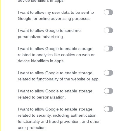
device identifiers in apps.
plasują się na
2. miejscu.
I want to allow my user data to be sent to
Poniżej znajdziesz także ostatnie mecze obu drużyn oraz statystyki
bramkowe.
Google for online advertising purposes.
Nafta Chorkówka vs. Kotwica Korczyna - relacja, wynik na żywo,
I want to allow Google to send me
transmisja
personalized advertising.
Wynik meczu Nafta Chorkówka - Kotwica Korczyna znajdziesz na naszej
stronie zaraz po jego zakończeniu. Jeżeli szukasz informacji meczowych,
I want to allow Google to enable storage
zajrzyj tutaj:
Nafta Chorkówka vs. Kotwica Korczyna - wynik,
related to analytics like cookies on web or
składy, strzelcy
device identifiers in apps.
Jeżeli w internecie lub TV dostępna jest
transmisja na żywo z meczu
Nafta Chorkówka vs. Kotwica Korczyna
albo innych spotkań Krosno
I want to allow Google to enable storage
> Klasa B, gr. IV na pewno znajdziesz takie informacje na naszym portalu.
related to functionality of the website or app.
Możliwe jednak, że nigdzie nie pojawi się stream online z tego pojedynku.
Śledź portal podkarpacieLIVE.pl i bądź na bieżąco.
I want to allow Google to enable storage
related to personalization.
Asseco Resovia
Developres Rzeszów
ITA TOOLS Stal Mielec
I want to allow Google to enable storage
|
|
|
Cellfast Wilki Krosno
Texom Stal Rzeszów
Stal Mielec
related to security, including authentication
|
|
|
Motor Lublin
functionality and fraud prevention, and other
Stal Rzeszów
Stal Stalowa Wola
Wisła Kraków
|
|
|
|
user protection.
Resovia
Wieczysta Kraków
Sandecja Nowy Sącz
|
|
|