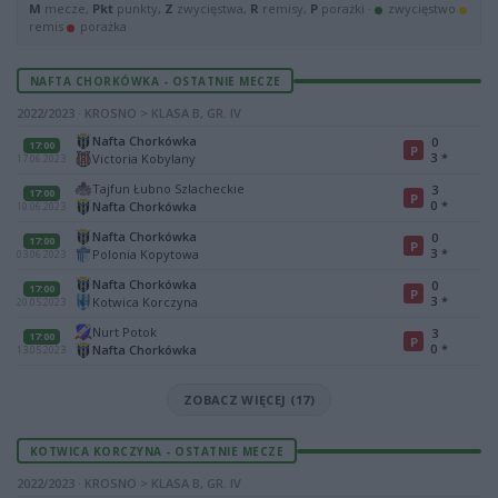
M
mecze,
Pkt
punkty,
Z
zwycięstwa,
R
remisy,
P
porażki ·
zwycięstwo
remis
porażka
NAFTA CHORKÓWKA - OSTATNIE MECZE
2022/2023 · KROSNO > KLASA B, GR. IV
Nafta Chorkówka
0
17:00
P
3
*
Victoria Kobylany
17.06.2023
Tajfun Łubno Szlacheckie
3
17:00
P
0
*
Nafta Chorkówka
10.06.2023
Nafta Chorkówka
0
17:00
P
3
*
Polonia Kopytowa
03.06.2023
Nafta Chorkówka
0
17:00
P
3
*
Kotwica Korczyna
20.05.2023
Nurt Potok
3
17:00
P
0
*
Nafta Chorkówka
13.05.2023
ZOBACZ WIĘCEJ (17)
KOTWICA KORCZYNA - OSTATNIE MECZE
2022/2023 · KROSNO > KLASA B, GR. IV