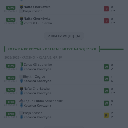
Nafta Chorkówka
0
17:00
P
3
*
Pasja Krosno
06.05.2023
Nafta Chorkówka
0
17:00
P
3
*
Zorza 03 Łubienko
29.04.2023
ZOBACZ WIĘCEJ (6)
KOTWICA KORCZYNA - OSTATNIE MECZE NA WYJEZDZIE
2022/2023 · KROSNO > KLASA B, GR. IV
Zorza 03 Łubienko
0
11:00
W
2
Kotwica Korczyna
18.06.2023
Błękitni Żeglce
1
16:30
W
Kotwica Korczyna
6
08.06.2023
Nafta Chorkówka
0
17:00
W
3
*
Kotwica Korczyna
20.05.2023
Tajfun Łubno Szlacheckie
0
13:00
W
1
Kotwica Korczyna
07.05.2023
Pasja Krosno
2
17:00
R
Kotwica Korczyna
2
01.04.2023