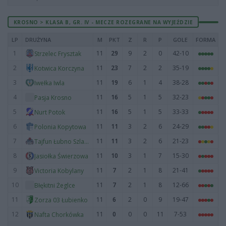
KROSNO > KLASA B, GR. IV - MECZE ROZEGRANE NA WYJEŹDZIE
LP
DRUŻYNA
M
PKT
Z
R
P
GOLE
FORMA
1
11
29
9
2
0
42-10
Strzelec Frysztak
2
11
23
7
2
2
35-19
Kotwica Korczyna
3
11
19
6
1
4
38-28
Iwełka Iwla
4
11
16
5
1
5
32-23
Pasja Krosno
5
11
16
5
1
5
33-33
Nurt Potok
6
11
11
3
2
6
24-29
Polonia Kopytowa
7
11
11
3
2
6
21-23
Tajfun Łubno Szlacheckie
8
11
10
3
1
7
15-30
Jasiołka Świerzowa
9
11
7
2
1
8
21-41
Victoria Kobylany
10
11
7
2
1
8
12-66
Błękitni Żeglce
11
11
6
2
0
9
19-47
Zorza 03 Łubienko
12
11
0
0
0
11
7-53
Nafta Chorkówka