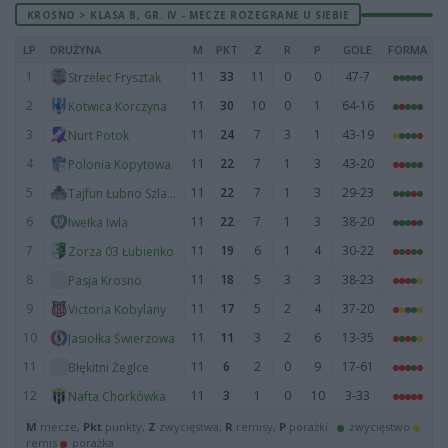
KROSNO > KLASA B, GR. IV - MECZE ROZEGRANE U SIEBIE
LP
DRUŻYNA
M
PKT
Z
R
P
GOLE
FORMA
1
11
33
11
0
0
47-7
Strzelec Frysztak
2
11
30
10
0
1
64-16
Kotwica Korczyna
3
11
24
7
3
1
43-19
Nurt Potok
4
11
22
7
1
3
43-20
Polonia Kopytowa
5
11
22
7
1
3
29-23
Tajfun Łubno Szlacheckie
6
11
22
7
1
3
38-20
Iwełka Iwla
7
11
19
6
1
4
30-22
Zorza 03 Łubienko
8
11
18
5
3
3
38-23
Pasja Krosno
9
11
17
5
2
4
37-20
Victoria Kobylany
10
11
11
3
2
6
13-35
Jasiołka Świerzowa
11
11
6
2
0
9
17-61
Błękitni Żeglce
12
11
3
1
0
10
3-33
Nafta Chorkówka
M
mecze,
Pkt
punkty,
Z
zwycięstwa,
R
remisy,
P
porażki ·
zwycięstwo
remis
porażka