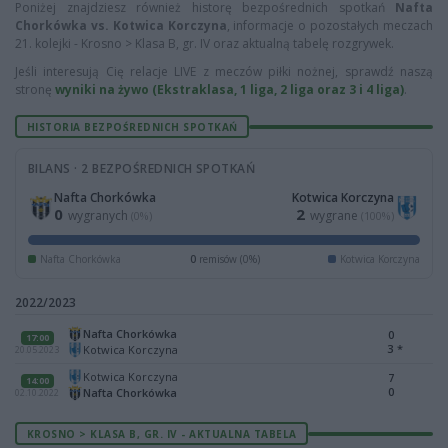
Poniżej znajdziesz również historę bezpośrednich spotkań
Nafta
Chorkówka vs. Kotwica Korczyna
, informacje o pozostałych meczach
21. kolejki - Krosno > Klasa B, gr. IV oraz aktualną tabelę rozgrywek.
Jeśli interesują Cię relacje LIVE z meczów piłki nożnej, sprawdź naszą
stronę
wyniki na żywo (Ekstraklasa, 1 liga, 2 liga oraz 3 i 4 liga)
.
HISTORIA BEZPOŚREDNICH SPOTKAŃ
BILANS · 2 BEZPOŚREDNICH SPOTKAŃ
Nafta Chorkówka
Kotwica Korczyna
0
2
wygranych
wygrane
(0%)
(100%)
Nafta Chorkówka
0
remisów (0%)
Kotwica Korczyna
2022/2023
Nafta Chorkówka
0
17:00
3
*
Kotwica Korczyna
20.05.2023
Kotwica Korczyna
7
14:00
0
Nafta Chorkówka
02.10.2022
KROSNO > KLASA B, GR. IV - AKTUALNA TABELA