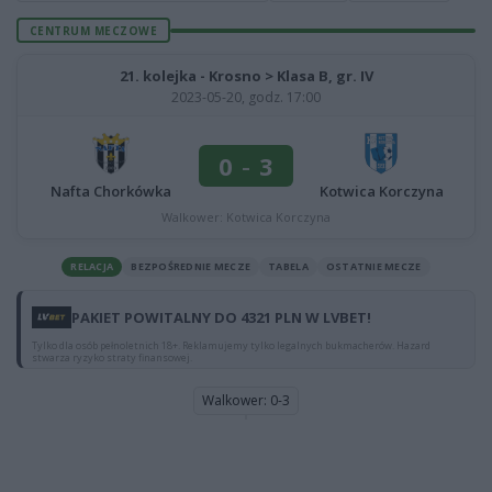
CENTRUM MECZOWE
21. kolejka - Krosno > Klasa B, gr. IV
2023-05-20, godz. 17:00
0
-
3
Nafta Chorkówka
Kotwica Korczyna
Walkower: Kotwica Korczyna
RELACJA
BEZPOŚREDNIE MECZE
TABELA
OSTATNIE MECZE
PAKIET POWITALNY DO 4321 PLN W LVBET!
Tylko dla osób pełnoletnich 18+. Reklamujemy tylko legalnych bukmacherów. Hazard
stwarza ryzyko straty finansowej.
Walkower: 0-3