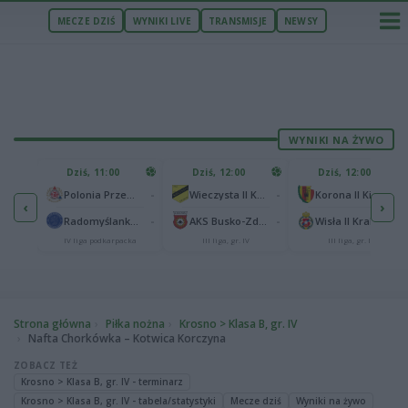
MECZE DZIŚ
WYNIKI LIVE
TRANSMISJE
NEWSY
WYNIKI NA ŻYWO
U
Dziś, 11:00
Dziś, 12:00
Dziś, 12:00
1
Polonia Warszawa
-
-
-
Polonia Przemyśl
Wieczysta II Kraków
Korona II Kielce
‹
›
1
ów
-
-
-
Radomyślanka Radomyśl Wielki
AKS Busko-Zdrój
Wisła II Kraków
IV liga podkarpacka
III liga, gr. IV
III liga, gr. IV
Strona główna
Piłka nożna
Krosno > Klasa B, gr. IV
Nafta Chorkówka – Kotwica Korczyna
ZOBACZ TEŻ
Krosno > Klasa B, gr. IV - terminarz
Krosno > Klasa B, gr. IV - tabela/statystyki
Mecze dziś
Wyniki na żywo