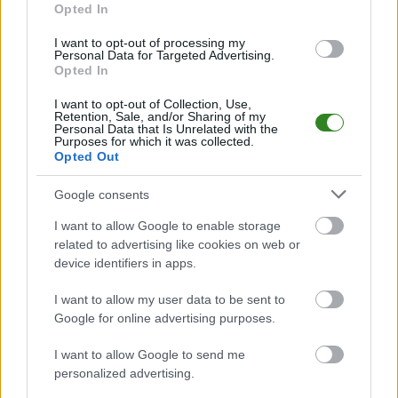
Opted In
Analiza przed meczem: Start Brzóza Stadnicka vs Grom
Handzlówka
I want to opt-out of processing my
Mecz
Start Brzóza Stadnicka - Grom Handzlówka
Personal Data for Targeted Advertising.
odbędzie się w
Opted In
ramach 20. kolejki - Rzeszów > Klasa A, gr. II. Spotkanie zostanie
rozegrane w dniu 08 maja 2022. Początek meczu o godz. 15:00.
I want to opt-out of Collection, Use,
Start Brzóza Stadnicka
przystępuje do tego spotkania w roli
Retention, Sale, and/or Sharing of my
gospodarza. Jak drużyna radzi sobie w sezonie 2021/2022 rozgrywek
Personal Data that Is Unrelated with the
Purposes for which it was collected.
Rzeszów > Klasa A, gr. II przed własną publicznością? Na tej stronie
Opted Out
możecie zobaczyć tabelę uwzględniającą tylko mecze u siebie. W tabeli
biorącej pod uwagę tylko mecze wyjazdowe możecie natomiast
sprawdzić jak spisuje się klub
Grom Handzlówka
.
Google consents
Rzeszów > Klasa A, gr. II - sytuacja w tabeli
I want to allow Google to enable storage
Przed meczami 20. kolejki - Rzeszów > Klasa A, gr. II gospodarze (Start
related to advertising like cookies on web or
Brzóza Stadnicka) zajmują
12. miejsce
w tabeli. Goście (Grom
device identifiers in apps.
Handzlówka) plasują się na
10. miejscu.
I want to allow my user data to be sent to
Poniżej znajdziesz także ostatnie mecze obu drużyn oraz statystyki
bramkowe.
Google for online advertising purposes.
Start Brzóza Stadnicka vs. Grom Handzlówka - relacja, wynik na
I want to allow Google to send me
żywo, transmisja
personalized advertising.
Wynik meczu Start Brzóza Stadnicka - Grom Handzlówka znajdziesz na