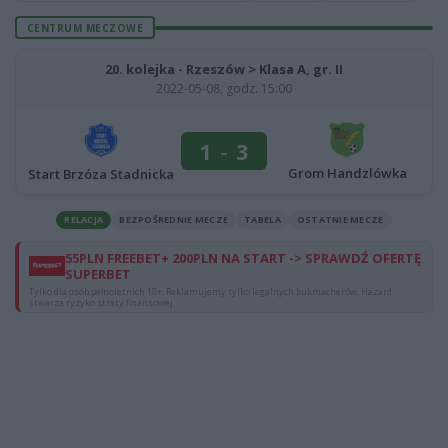
CENTRUM MECZOWE
20. kolejka - Rzeszów > Klasa A, gr. II
2022-05-08, godz. 15:00
1
-
3
Grom Handzlówka
Start Brzóza Stadnicka
RELACJA
BEZPOŚREDNIE MECZE
TABELA
OSTATNIE MECZE
55PLN FREEBET+ 200PLN NA START -> SPRAWDŹ OFERTĘ
SUPERBET
Tylko dla osób pełnoletnich 18+. Reklamujemy tylko legalnych bukmacherów. Hazard
stwarza ryzyko straty finansowej.