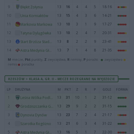
9
13
16
4
4
5
18-16
Błękit Żołynia
10
13
15
4
3
6
14-21
Unia Korniaktów
11
13
10
3
1
9
17-27
Markovia Markowa
12
13
10
2
4
7
20-31
Tatyna Dylągówka
13
13
8
2
2
9
23-41
Start Brzóza Stadnicka
14
13
7
1
4
8
21-35
Astra Medynia Głogowska
M
mecze,
Pkt
punkty,
Z
zwycięstwa,
R
remisy,
P
porażki ·
zwycięstwo
remis
porażka
RZESZÓW > KLASA A, GR. II - MECZE ROZEGRANE NA WYJEŹDZIE
LP
DRUŻYNA
M
PKT
Z
R
P
GOLE
FORMA
1
13
31
10
1
2
31-12
Leśna Wólka Podleśna
2
13
29
9
2
2
31-15
Grodziszczanka Grodzisko Dolne
3
13
23
7
2
4
21-17
Dynovia Dynów
4
13
21
6
3
4
31-22
Szarotka Rogóżno
5
13
16
5
1
7
22-30
Astra Medynia Głogowska