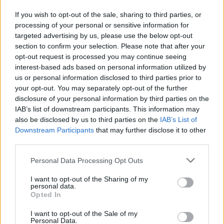
bramek, kartki, składy, statystyki i informacje o przebiegu
spotkania
. To kompletne źródło danych dla kibiców i pasjonatów
If you wish to opt-out of the sale, sharing to third parties, or
lokalnej piłki nożnej. Jeżeli aktualnie nie widzisz tutaj danych z pewnością
processing of your personal or sensitive information for
pracujemy nad tym żeby je uzupełnić.
targeted advertising by us, please use the below opt-out
Wynik meczu Start Brzóza Stadnicka vs Grom Handzlówka
section to confirm your selection. Please note that after your
opt-out request is processed you may continue seeing
Po zakończeniu spotkania automatycznie publikujemy
oficjalny wynik
spotkania
interest-based ads based on personal information utilized by
, a także dane meczowe, jeśli są dostępne.
us or personal information disclosed to third parties prior to
Pełny harmonogram rozgrywek dostępny jest tutaj:
Rzeszów > Klasa A,
your opt-out. You may separately opt-out of the further
gr. II - terminarz
.
disclosure of your personal information by third parties on the
Informacje o składach i strzelcach
IAB’s list of downstream participants. This information may
W miarę dostępności danych, publikujemy
also be disclosed by us to third parties on the
składy wyjściowe,
IAB’s List of
rezerwowych, zmiany oraz listę strzelców bramek
. Informacje te
Downstream Participants
that may further disclose it to other
aktualizujemy zależnie od poziomu ligi i dostępnych źródeł.
third parties.
Śledź mecze swojej drużyny
Please note that this website/app uses one or more Google
Personal Data Processing Opt Outs
Jeśli jesteś kibicem klubu Start Brzóza Stadnicka lub Grom Handzlówka -
services and may gather and store information including but
zaglądaj tutaj częściej. Nasz serwis regularnie dostarcza informacje o
not limited to your visit or usage behaviour. You may click to
I want to opt-out of the Sharing of my
terminach meczów, wynikach, transferach i newsach klubowych
.
personal data.
grant or deny consent to Google and its third-party tags to
Opted In
PodkarpacieLive.pl to największa baza
meczów lokalnych drużyn
use your data for below specified purposes in below Google
piłkarskich
w województwie. Sprawdź nasze relacje, śledź ulubioną ligę i
consent section.
I want to opt-out of the Sale of my
bądź na bieżąco z wydarzeniami z boisk!
Personal Data.