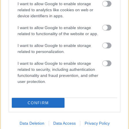
naszej stronie zaraz po jego zakończeniu. Jeżeli szukasz informacji
I want to allow Google to enable storage
meczowych, zajrzyj tutaj:
Start Brzóza Stadnicka vs. Grom
related to analytics like cookies on web or
Handzlówka - wynik, składy, strzelcy
device identifiers in apps.
Jeżeli w internecie lub TV dostępna jest
transmisja na żywo z meczu
Start Brzóza Stadnicka vs. Grom Handzlówka
albo innych spotkań
I want to allow Google to enable storage
Rzeszów > Klasa A, gr. II na pewno znajdziesz takie informacje na naszym
related to functionality of the website or app.
portalu. Możliwe jednak, że nigdzie nie pojawi się stream online z tego
pojedynku. Śledź portal podkarpacieLIVE.pl i bądź na bieżąco.
I want to allow Google to enable storage
related to personalization.
Asseco Resovia
Developres Rzeszów
ITA TOOLS Stal Mielec
I want to allow Google to enable storage
|
|
|
Cellfast Wilki Krosno
Texom Stal Rzeszów
Stal Mielec
related to security, including authentication
|
|
|
Motor Lublin
functionality and fraud prevention, and other
Stal Rzeszów
Stal Stalowa Wola
Wisła Kraków
|
|
|
|
user protection.
Resovia
Wieczysta Kraków
Sandecja Nowy Sącz
|
|
|
Siarka Tarnobrzeg
Wisłoka Dębica
4 liga podkarpacka
|
|
|
JKS Jarosław
Karpaty Krosno
|
CONFIRM
Mecze dziś
Wyniki LIVE
Transmisje
O nas
Kontakt
|
|
|
|
|
Polityka prywatności
pehasports.com
| Polecamy:
|
kartki okolicznościowe
Data Deletion
Data Access
Privacy Policy