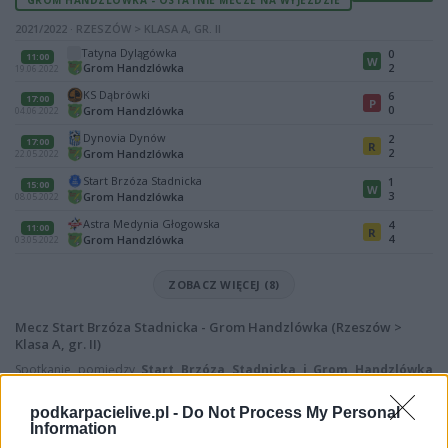
2021/2022 · RZESZÓW > KLASA A, GR. II
Tatyna Dylągówka
0
11:00
W
Grom Handzlówka
2
19.06.2022
KS Dąbrówki
6
17:00
P
0
Grom Handzlówka
04.06.2022
Dynovia Dynów
2
17:00
R
2
Grom Handzlówka
22.05.2022
Start Brzóza Stadnicka
1
15:00
W
3
Grom Handzlówka
08.05.2022
Astra Medynia Głogowska
4
11:00
R
4
Grom Handzlówka
03.05.2022
ZOBACZ WIĘCEJ (8)
Mecz Start Brzóza Stadnicka - Grom Handzlówka (Rzeszów >
Klasa A, gr. II)
Spotkanie pomiędzy
Start Brzóza Stadnicka i Grom Handzlówka
rozegrane zostanie w ramach Rzeszów > Klasa A, gr. II (20. kolejki -
Rzeszów > Klasa A, gr. II).
podkarpacielive.pl -
Do Not Process My Personal
Information
Na stronie
PodkarpacieLive.pl
znajdziesz
wynik meczu, strzelców