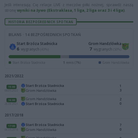
Jeśli interesują Cię relacje LIVE z meczów piłki nożnej, sprawdź naszą
stronę
wyniki na żywo (Ekstraklasa, 1 liga, 2 liga oraz 3 i 4 liga)
.
HISTORIA BEZPOŚREDNICH SPOTKAŃ
BILANS · 14 BEZPOŚREDNICH SPOTKAŃ
Start Brzóza Stadnicka
Grom Handzlówka
6
7
wygranych
wygranych
(43%)
(50%)
Start Brzóza Stadnicka
1
remis (7%)
Grom Handzlówka
2021/2022
Start Brzóza Stadnicka
1
15:00
3
Grom Handzlówka
08.05.2022
Grom Handzlówka
2
16:00
0
Start Brzóza Stadnicka
26.09.2021
2017/2018
Start Brzóza Stadnicka
7
17:00
0
Grom Handzlówka
06.05.2018
Grom Handzlówka