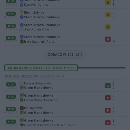
1
11:00
R
1
Dynovia Dynów
12.06.2022
Błękit Żołynia
2
14:00
R
2
Start Brzóza Stadnicka
05.06.2022
Start Brzóza Stadnicka
3
15:00
R
3
Unia Korniaktów
29.05.2022
Start Brzóza Stadnicka
0
15:00
P
4
Iskra Jawornik Polski
22.05.2022
ZOBACZ WIĘCEJ (21)
GROM HANDZLÓWKA - OSTATNIE MECZE
2021/2022 · RZESZÓW > KLASA A, GR. II
Tatyna Dylągówka
0
11:00
W
Grom Handzlówka
2
19.06.2022
Grom Handzlówka
0
11:00
P
6
Leśna Wólka Podleśna
12.06.2022
KS Dąbrówki
6
17:00
P
0
Grom Handzlówka
04.06.2022
Grom Handzlówka
1
17:00
P
4
Grodziszczanka Grodzisko Dolne
29.05.2022