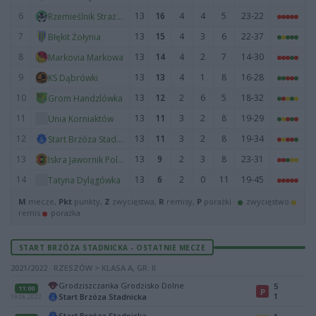
6
13
16
4
4
5
23-22
Rzemieślnik Strażów
7
13
15
4
3
6
22-37
Błękit Żołynia
8
13
14
4
2
7
14-30
Markovia Markowa
9
13
13
4
1
8
16-28
KS Dąbrówki
10
13
12
2
6
5
18-32
Grom Handzlówka
11
13
11
3
2
8
19-29
Unia Korniaktów
12
13
11
3
2
8
19-34
Start Brzóza Stadnicka
13
13
9
2
3
8
23-31
Iskra Jawornik Polski
14
13
6
2
0
11
19-45
Tatyna Dylągówka
M
mecze,
Pkt
punkty,
Z
zwycięstwa,
R
remisy,
P
porażki ·
zwycięstwo
remis
porażka
START BRZÓZA STADNICKA - OSTATNIE MECZE
2021/2022 · RZESZÓW > KLASA A, GR. II
Grodziszczanka Grodzisko Dolne
5
11:00
P
1
Start Brzóza Stadnicka
19.06.2022
Start Brzóza Stadnicka