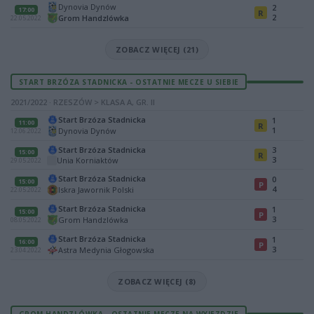
Dynovia Dynów
2
17:00
R
2
Grom Handzlówka
22.05.2022
ZOBACZ WIĘCEJ (21)
START BRZÓZA STADNICKA - OSTATNIE MECZE U SIEBIE
2021/2022 · RZESZÓW > KLASA A, GR. II
Start Brzóza Stadnicka
1
11:00
R
1
Dynovia Dynów
12.06.2022
Start Brzóza Stadnicka
3
15:00
R
3
Unia Korniaktów
29.05.2022
Start Brzóza Stadnicka
0
15:00
P
4
Iskra Jawornik Polski
22.05.2022
Start Brzóza Stadnicka
1
15:00
P
3
Grom Handzlówka
08.05.2022
Start Brzóza Stadnicka
1
16:00
P
3
Astra Medynia Głogowska
23.04.2022
ZOBACZ WIĘCEJ (8)
GROM HANDZLÓWKA - OSTATNIE MECZE NA WYJEZDZIE