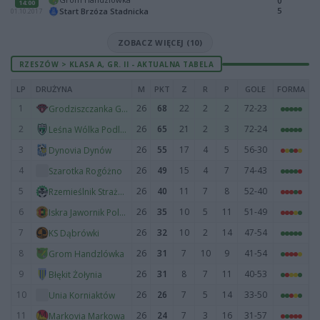
0
14:00
5
Start Brzóza Stadnicka
01.10.2017
ZOBACZ WIĘCEJ (10)
RZESZÓW > KLASA A, GR. II - AKTUALNA TABELA
LP
DRUŻYNA
M
PKT
Z
R
P
GOLE
FORMA
1
26
68
22
2
2
72-23
Grodziszczanka Grodzisko Dolne
2
26
65
21
2
3
72-24
Leśna Wólka Podleśna
3
26
55
17
4
5
56-30
Dynovia Dynów
4
26
49
15
4
7
74-43
Szarotka Rogóżno
5
26
40
11
7
8
52-40
Rzemieślnik Strażów
6
26
35
10
5
11
51-49
Iskra Jawornik Polski
7
26
32
10
2
14
47-54
KS Dąbrówki
8
26
31
7
10
9
41-54
Grom Handzlówka
9
26
31
8
7
11
40-53
Błękit Żołynia
10
26
26
7
5
14
33-50
Unia Korniaktów
11
26
24
7
3
16
31-57
Markovia Markowa