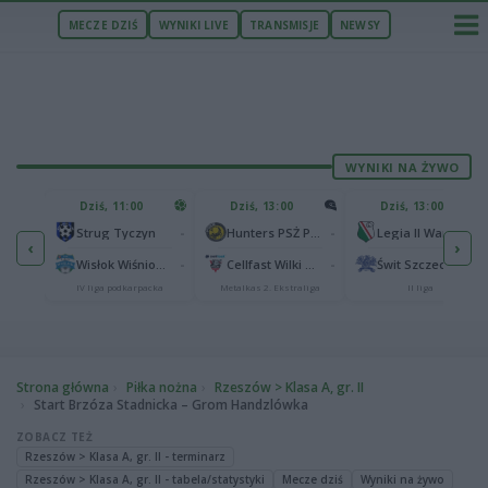
MECZE DZIŚ
WYNIKI LIVE
TRANSMISJE
NEWSY
WYNIKI NA ŻYWO
U
Dziś, 11:00
Dziś, 13:00
Dziś, 13:00
2
Podbeskidzie Bielsko-Biała
-
-
-
Strug Tyczyn
Hunters PSŻ Poznań
Legia II Warszawa
‹
›
2
sk
-
-
-
Wisłok Wiśniowa
Cellfast Wilki Krosno
Świt Szczecin
IV liga podkarpacka
Metalkas 2. Ekstraliga
II liga
Strona główna
Piłka nożna
Rzeszów > Klasa A, gr. II
Start Brzóza Stadnicka – Grom Handzlówka
ZOBACZ TEŻ
Rzeszów > Klasa A, gr. II - terminarz
Rzeszów > Klasa A, gr. II - tabela/statystyki
Mecze dziś
Wyniki na żywo