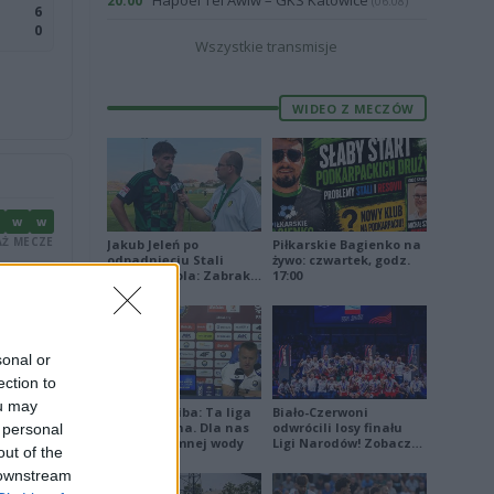
Hapoel Tel Awiw – GKS Katowice
20:00
(06.08)
6
0
Wszystkie transmisje
WIDEO Z MECZÓW
W
W
Ż MECZE
Jakub Jeleń po
Piłkarskie Bagienko na
odpadnięciu Stali
żywo: czwartek, godz.
Stalowa Wola: Zabrakło
17:00
P
P
doświadczenia
Ż MECZE
sonal or
ection to
ou may
Damian Skiba: Ta liga
Biało-Czerwoni
jest brutalna. Dla nas
odwrócili losy finału
 personal
to kubeł zimnej wody
Ligi Narodów! Zobacz
out of the
skrót
 downstream