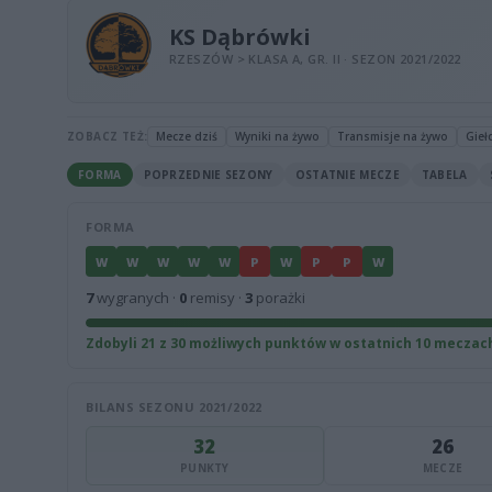
KS Dąbrówki
RZESZÓW > KLASA A, GR. II · SEZON 2021/2022
ZOBACZ TEŻ:
Mecze dziś
Wyniki na żywo
Transmisje na żywo
Gieł
FORMA
POPRZEDNIE SEZONY
OSTATNIE MECZE
TABELA
FORMA
W
W
W
W
W
P
W
P
P
W
7
wygranych ·
0
remisy ·
3
porażki
Zdobyli 21 z 30 możliwych punktów w ostatnich 10 meczac
BILANS SEZONU 2021/2022
32
26
PUNKTY
MECZE