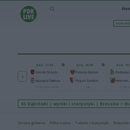
Ne
PIŁKA NO
IEC MECZU
Dziś, 17:30
Dziś, 18:00
Dziś, 19
65
Abramczyk Polonia Bydgoszcz
-
-
Górnik Strachocina
Polonia Bytom
‹
25
onia Piła
-
-
Igloopol Dębica
Pogoń Siedlce
kas 2. Ekstraliga
IV liga podkarpacka
I liga
III liga, g
KS Dąbrówki | wyniki i statystyki | Rzeszów > Kla
Strona główna
Piłka nożna
Tabele / statystyki
Rzeszów >