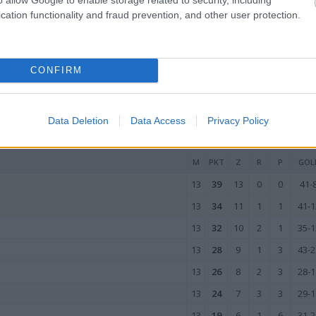
26
24
7
3
16
31-5
cation functionality and fraud prevention, and other user protection.
26
23
6
5
15
43-6
26
19
5
4
17
42-7
CONFIRM
26
16
4
4
18
39-7
wo
remis
porażka
Data Deletion
Data Access
Privacy Policy
M
PKT
Z
R
P
GOL
13
39
13
0
0
41-
13
34
11
1
1
41-1
13
32
10
2
1
35-1
13
28
9
1
3
43-2
13
26
8
2
3
28-1
13
24
7
3
3
29-1
13
19
6
1
6
31-2