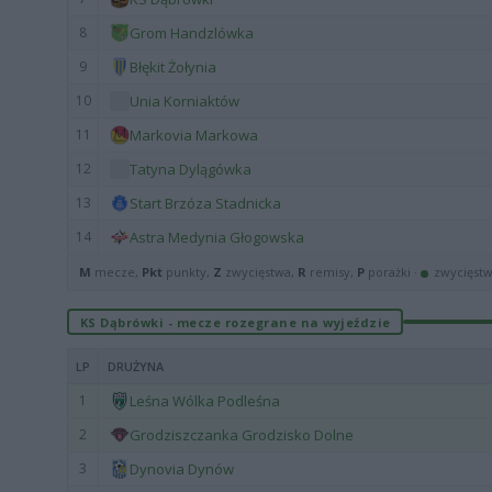
8
Grom Handzlówka
9
Błękit Żołynia
10
Unia Korniaktów
11
Markovia Markowa
12
Tatyna Dylągówka
13
Start Brzóza Stadnicka
14
Astra Medynia Głogowska
M
mecze,
Pkt
punkty,
Z
zwycięstwa,
R
remisy,
P
porażki ·
zwycięst
KS Dąbrówki - mecze rozegrane na wyjeździe
LP
DRUŻYNA
1
Leśna Wólka Podleśna
2
Grodziszczanka Grodzisko Dolne
3
Dynovia Dynów