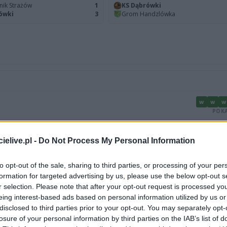
nik Strażów
1
KS Dąbrówki
ówki
3
Grom Handzlówka
W
W
W
POKA
P
P
elive.pl -
Do Not Process My Personal Information
POKA
to opt-out of the sale, sharing to third parties, or processing of your per
formation for targeted advertising by us, please use the below opt-out s
r selection. Please note that after your opt-out request is processed y
LIGA
MIEJSCE
eing interest-based ads based on personal information utilized by us or
10.
disclosed to third parties prior to your opt-out. You may separately opt-
losure of your personal information by third parties on the IAB’s list of
10.