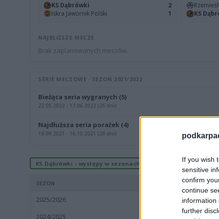
KS Dąbrówki
2
Rzemieśl
Iskra Jawornik Polski
1
KS Dąbr
NAJBLIŻSZE MECZE
Brak zaplanowanych meczów.
SERIE MECZOWE · SEZON 2021/2022
Bieżąca seria wygranych (5)
22.05.2022 - 17.06.2022 (26 dni)
Najdłuższa seria porażek (4)
18.09.2021 - 16.10.2021 (28 dni)
podkarpaci
If you wish 
KS Dąbrówki - występy w sezonach
sensitive in
confirm you
SEZON
continue se
2025/2026
Rzeszów > Klasa A, gr. II
information 
further disc
2024/2025
Rzeszów > Klasa A, gr. II