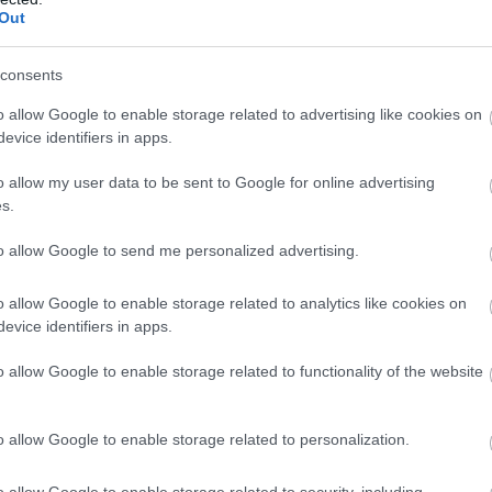
Out
ZOBACZ WIĘCEJ (21)
consents
o allow Google to enable storage related to advertising like cookies on
evice identifiers in apps.
M
PKT
Z
R
P
GOL
26
68
22
2
2
72-2
o allow my user data to be sent to Google for online advertising
s.
26
65
21
2
3
72-2
26
55
17
4
5
56-3
to allow Google to send me personalized advertising.
26
49
15
4
7
74-4
o allow Google to enable storage related to analytics like cookies on
26
40
11
7
8
52-4
evice identifiers in apps.
26
35
10
5
11
51-4
o allow Google to enable storage related to functionality of the website
26
32
10
2
14
47-5
26
31
7
10
9
41-5
o allow Google to enable storage related to personalization.
26
31
8
7
11
40-5
26
26
7
5
14
33-5
o allow Google to enable storage related to security, including