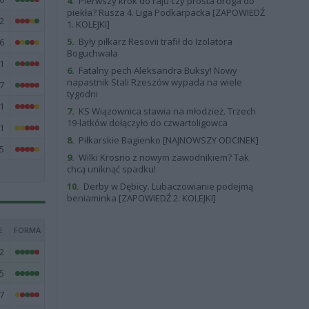
4.
Pierwszy krok do raju czy prosta droga do
piekła? Rusza 4. Liga Podkarpacka [ZAPOWIEDŹ
2
1. KOLEJKI]
5.
Były piłkarz Resovii trafił do Izolatora
6
Boguchwała
1
6.
Fatalny pech Aleksandra Buksy! Nowy
napastnik Stali Rzeszów wypada na wiele
7
tygodni
1
7.
KS Wiązownica stawia na młodzież. Trzech
19-latków dołączyło do czwartoligowca
1
8.
Piłkarskie Bagienko [NAJNOWSZY ODCINEK]
5
9.
Wilki Krosno z nowym zawodnikiem? Tak
chcą uniknąć spadku!
10.
Derby w Dębicy. Lubaczowianie podejmą
beniaminka [ZAPOWIEDŹ 2. KOLEJKI]
E
FORMA
2
5
7