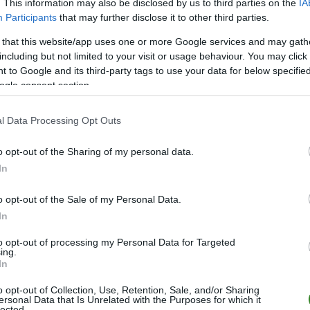
. This information may also be disclosed by us to third parties on the
IA
Participants
that may further disclose it to other third parties.
owa
13.
 that this website/app uses one or more Google services and may gath
3.
including but not limited to your visit or usage behaviour. You may click 
7.
 to Google and its third-party tags to use your data for below specifi
ogle consent section.
ZOBACZ WIĘCEJ (12)
l Data Processing Opt Outs
o opt-out of the Sharing of my personal data.
In
o opt-out of the Sale of my Personal Data.
In
to opt-out of processing my Personal Data for Targeted
ing.
In
o opt-out of Collection, Use, Retention, Sale, and/or Sharing
ersonal Data that Is Unrelated with the Purposes for which it
lected.