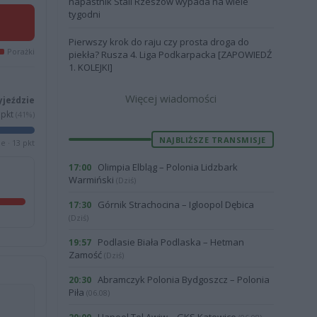
napastnik Stali Rzeszów wypada na wiele
tygodni
Pierwszy krok do raju czy prosta droga do
Porażki
piekła? Rusza 4. Liga Podkarpacka [ZAPOWIEDŹ
1. KOLEJKI]
Więcej wiadomości
yjeździe
pkt
(41%)
NAJBLIŻSZE TRANSMISJE
e · 13 pkt
Olimpia Elbląg – Polonia Lidzbark
17:00
Warmiński
(Dziś)
Górnik Strachocina – Igloopol Dębica
17:30
(Dziś)
Podlasie Biała Podlaska – Hetman
19:57
Zamość
(Dziś)
Abramczyk Polonia Bydgoszcz – Polonia
20:30
Piła
(06.08)