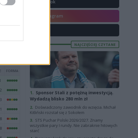
TikTok
7
5
Instagram
5
X
6
NAJCZĘŚCIEJ CZYTANE
E
FORMA
8
2
1.
Sponsor Stali z potężną inwestycją.
Wydadzą blisko 280 mln zł
3
2.
Doświadczony zawodnik do wzięcia. Michał
1
Kitliński rozstał się z Sokołem
8
3.
STS Puchar Polski 2026/2027. Znamy
wszystkie pary I rundy. Nie zabraknie hitowych
8
starć
6