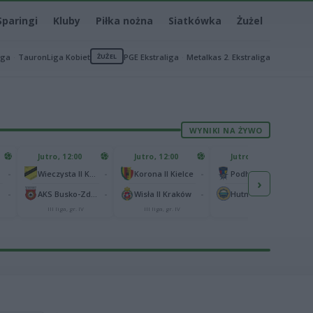
Sparingi
Kluby
Piłka nożna
Siatkówka
Żużel
iga
TauronLiga Kobiet
ŻUŻEL
PGE Ekstraliga
Metalkas 2. Ekstraliga
WYNIKI NA ŻYWO
Jutro, 12:00
Jutro, 12:00
Jutro, 13:00
-
-
-
-
Wieczysta II Kraków
Korona II Kielce
Podhale Nowy Targ
›
-
-
-
-
AKS Busko-Zdrój
Wisła II Kraków
Hutnik Kraków
III liga, gr. IV
III liga, gr. IV
II liga