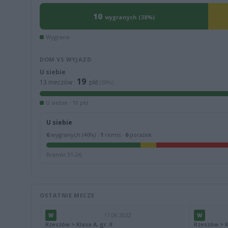
10
wygranych (38%)
Wygrane
DOM VS WYJAZD
U siebie
19
13 meczów ·
pkt
(59%)
U siebie · 19 pkt
U siebie
6
wygranych (46%) ·
1
remis ·
6
porażek
Bramki 31-26
OSTATNIE MECZE
W
17.06.2022
W
Rzeszów > Klasa A, gr. II
Rzeszów > Kl