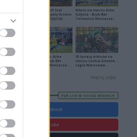
W
2
Derby Ekoball Stal
Kibice na meczu Arka
Sanok - Karpaty Krosno
Gdynia - Bruk-Bet
na remis [ZDJĘCIA]
Termalica Nieciecza
[ZDJĘCIA]
E
FORMA
3
Ekstraklasa: Arka
35 tysięcy kibiców na
4
Gdynia - Bruk-Bet
meczu Lechia Gdańsk -
Termalica Nieciecza 2-
Legia Warszawa
0
3 [ZDJĘCIA]
[OPRAWA, ZDJĘCIA]
3
Więcej zdjęć
0
9
PDK LIVE W SOCIAL MEDIACH
4
Facebook
4
3
YouTube
0