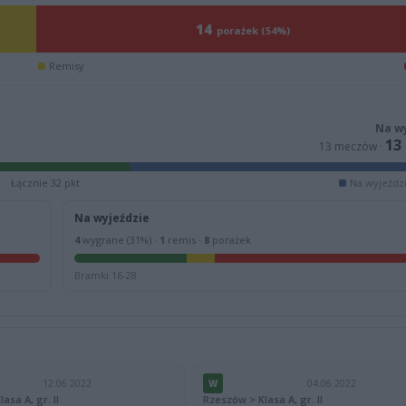
14
porażek (54%)
Remisy
Na w
13
13 meczów ·
Łącznie 32 pkt
Na wyjeździ
Na wyjeździe
4
wygrane (31%) ·
1
remis ·
8
porażek
Bramki 16-28
12.06.2022
W
04.06.2022
asa A, gr. II
Rzeszów > Klasa A, gr. II