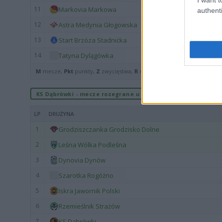
11
Markovia Markowa
authenti
12
Astra Medynia Głogowska
13
Start Brzóza Stadnicka
14
Tatyna Dylągówka
M
mecze,
Pkt
punkty,
Z
zwycięstwa,
R
remisy,
P
porażki ·
zwycięst
KS Dąbrówki - mecze rozegrane u siebie
LP
DRUŻYNA
1
Grodziszczanka Grodzisko Dolne
2
Leśna Wólka Podleśna
3
Dynovia Dynów
4
Szarotka Rogóżno
5
Iskra Jawornik Polski
6
Rzemieślnik Strażów
7
KS Dąbrówki