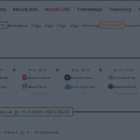
wsy
Mecze dziś
Wyniki LIVE
Transmisje
Transfery
ŻNA
Ekstraklasa
1 liga
2 liga
3 liga
4 liga
Niższe ligi
SIATKÓWKA
TauronL
:57
Dziś, 20:30
Dziś, 20:30
Jutro, 11:00
-
-
-
Podlasie Biała Podlaska
Wisła Kraków
Polonia Warszawa
Polonia Przemyśl
-
-
-
Hetman Zamość
Wisła Płock
Ruch Chorzów
Radomyślanka Radomyśl Wielki
r. IV
Ekstraklasa
I liga
IV liga podkarpacka
sa A, gr. II (sezon 2021/2022)
 Klasa A, gr. II
KS Dąbrówki