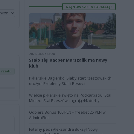
NAJNOWSZE INFORMACJE
2026-08-07 13:28
Stało się! Kacper Marszalik ma nowy
klub
z rzędu
Piłkarskie Bagienko: Słaby start rzeszowskich
drużyn! Problemy Stali i Resovii
Wielkie piłkarskie święto na Podkarpaciu. Stal
Mielec i Stal Rzeszów zagrają 44. derby
Odbierz Bonus 100 PLN + freebet 25 PLN w
AdmiralBet
Fatalny pech Aleksandra Buksy! Nowy