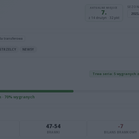
SEZON
AKTUALNE MIEJSCE
7.
z 14 drużyn · 32 pkt
da transferowa
STRZELCY
NEWSY
Trwa seria: 5 wygranych 
h · 70% wygranych
47-54
-7
BRAMKI
BILANS BRAMKOWY