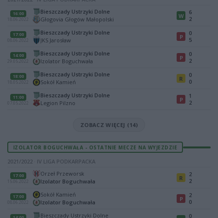
Bieszczady Ustrzyki Dolne
6
16:00
W
2
Głogovia Głogów Małopolski
18.06.2022
Bieszczady Ustrzyki Dolne
0
17:00
P
5
JKS Jarosław
08.06.2022
Bieszczady Ustrzyki Dolne
0
14:00
P
2
Izolator Boguchwała
29.05.2022
Bieszczady Ustrzyki Dolne
0
18:00
R
0
Sokół Kamień
18.05.2022
Bieszczady Ustrzyki Dolne
1
11:00
P
2
Legion Pilzno
07.05.2022
ZOBACZ WIĘCEJ (14)
IZOLATOR BOGUCHWAŁA - OSTATNIE MECZE NA WYJEZDZIE
2021/2022 · IV LIGA PODKARPACKA
Orzeł Przeworsk
2
17:00
R
2
Izolator Boguchwała
15.06.2022
Sokół Kamień
2
17:00
P
0
Izolator Boguchwała
08.06.2022
Bieszczady Ustrzyki Dolne
0
14:00