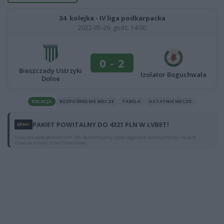
34. kolejka - IV liga podkarpacka
2022-05-29, godz. 14:00
0
-
2
Bieszczady Ustrzyki
Izolator Boguchwała
Dolne
RELACJA
BEZPOŚREDNIE MECZE
TABELA
OSTATNIE MECZE
PAKIET POWITALNY DO 4321 PLN W LVBET!
Tylko dla osób pełnoletnich 18+. Reklamujemy tylko legalnych bukmacherów. Hazard
stwarza ryzyko straty finansowej.