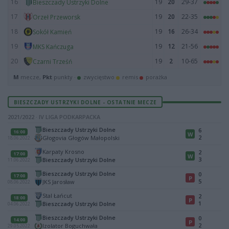
16
19
20
29-37
Bieszczady Ustrzyki Dolne
17
19
20
22-35
Orzeł Przeworsk
18
19
16
26-34
Sokół Kamień
19
19
12
21-56
MKS Kańczuga
20
19
2
10-65
Czarni Trześń
M
mecze,
Pkt
punkty ·
zwycięstwo
remis
porażka
BIESZCZADY USTRZYKI DOLNE - OSTATNIE MECZE
2021/2022 · IV LIGA PODKARPACKA
Bieszczady Ustrzyki Dolne
6
16:00
W
2
Głogovia Głogów Małopolski
18.06.2022
Karpaty Krosno
2
17:00
W
3
Bieszczady Ustrzyki Dolne
11.06.2022
Bieszczady Ustrzyki Dolne
0
17:00
P
5
JKS Jarosław
08.06.2022
Stal Łańcut
2
18:00
P
1
Bieszczady Ustrzyki Dolne
04.06.2022
Bieszczady Ustrzyki Dolne
0
14:00
P
2
Izolator Boguchwała
29.05.2022