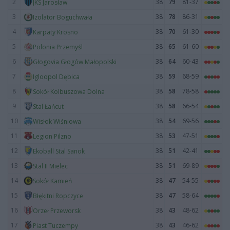
2
38
79
81-37
JKS Jarosław
3
38
78
86-31
Izolator Boguchwała
4
38
70
61-30
Karpaty Krosno
5
38
65
61-60
Polonia Przemyśl
6
38
64
60-43
Głogovia Głogów Małopolski
7
38
59
68-59
Igloopol Dębica
8
38
58
78-58
Sokół Kolbuszowa Dolna
9
38
58
66-54
Stal Łańcut
10
38
54
69-56
Wisłok Wiśniowa
11
38
53
47-51
Legion Pilzno
12
38
51
42-41
Ekoball Stal Sanok
13
38
51
69-89
Stal II Mielec
14
38
47
54-55
Sokół Kamień
15
38
47
58-64
Błękitni Ropczyce
16
38
43
48-62
Orzeł Przeworsk
17
38
43
46-62
Piast Tuczempy