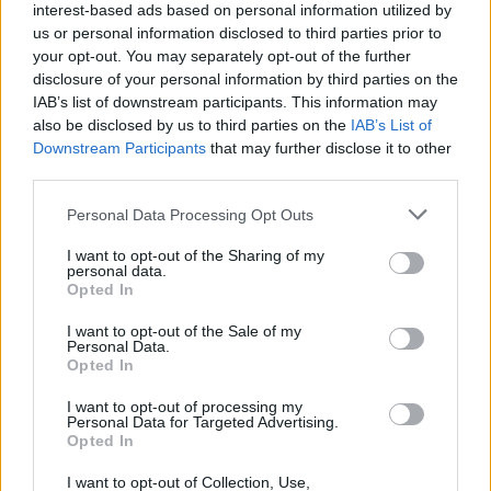
interest-based ads based on personal information utilized by
Pełny harmonogram rozgrywek dostępny jest tutaj:
IV liga
us or personal information disclosed to third parties prior to
podkarpacka - terminarz
.
your opt-out. You may separately opt-out of the further
Informacje o składach i strzelcach
disclosure of your personal information by third parties on the
IAB’s list of downstream participants. This information may
W miarę dostępności danych, publikujemy
składy wyjściowe,
rezerwowych, zmiany oraz listę strzelców bramek
also be disclosed by us to third parties on the
IAB’s List of
. Informacje te
aktualizujemy zależnie od poziomu ligi i dostępnych źródeł.
Downstream Participants
that may further disclose it to other
third parties.
Śledź mecze swojej drużyny
Jeśli jesteś kibicem klubu Bieszczady Ustrzyki Dolne lub Izolator
Please note that this website/app uses one or more Google
Personal Data Processing Opt Outs
Boguchwała - zaglądaj tutaj częściej. Nasz serwis regularnie dostarcza
services and may gather and store information including but
informacje o
terminach meczów, wynikach, transferach i newsach
not limited to your visit or usage behaviour. You may click to
I want to opt-out of the Sharing of my
klubowych
.
personal data.
grant or deny consent to Google and its third-party tags to
Opted In
PodkarpacieLive.pl to największa baza
meczów lokalnych drużyn
use your data for below specified purposes in below Google
piłkarskich
w województwie. Sprawdź nasze relacje, śledź ulubioną ligę i
consent section.
I want to opt-out of the Sale of my
bądź na bieżąco z wydarzeniami z boisk!
Personal Data.
Opted In
Analiza przed meczem: Bieszczady Ustrzyki Dolne vs Izolator
Boguchwała
I want to opt-out of processing my
Mecz
Bieszczady Ustrzyki Dolne - Izolator Boguchwała
Personal Data for Targeted Advertising.
odbędzie
Opted In
się w ramach 34. kolejki - IV liga podkarpacka. Spotkanie zostanie
rozegrane w dniu 29 maja 2022. Początek meczu o godz. 14:00.
I want to opt-out of Collection, Use,