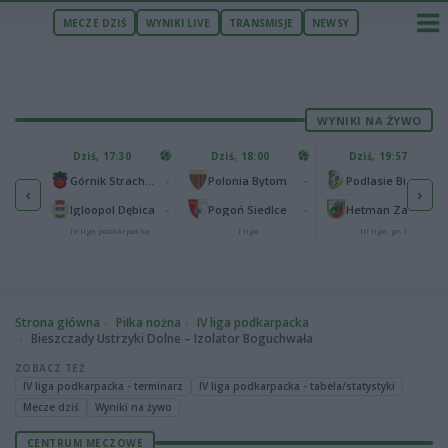
MECZE DZIŚ
WYNIKI LIVE
TRANSMISJE
NEWSY
WYNIKI NA ŻYWO
U
Dziś, 17:30
Dziś, 18:00
Dziś, 19:57
65
lonia Bydgoszcz
-
-
-
Górnik Strachocina
Polonia Bytom
Podlasie Biała Podlaska
‹
›
25
-
-
-
Igloopol Dębica
Pogoń Siedlce
Hetman Zamość
aliga
IV liga podkarpacka
I liga
III liga, gr. IV
Strona główna
Piłka nożna
IV liga podkarpacka
Bieszczady Ustrzyki Dolne – Izolator Boguchwała
ZOBACZ TEŻ
IV liga podkarpacka - terminarz
IV liga podkarpacka - tabela/statystyki
Mecze dziś
Wyniki na żywo
CENTRUM MECZOWE