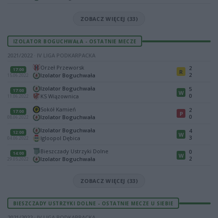
ZOBACZ WIĘCEJ (33)
IZOLATOR BOGUCHWAŁA - OSTATNIE MECZE
2021/2022 · IV LIGA PODKARPACKA
Orzeł Przeworsk
2
17:00
R
2
Izolator Boguchwała
15.06.2022
Izolator Boguchwała
5
17:00
W
0
KS Wiązownica
11.06.2022
Sokół Kamień
2
17:00
P
0
Izolator Boguchwała
08.06.2022
Izolator Boguchwała
4
12:00
W
3
Igloopol Dębica
04.06.2022
Bieszczady Ustrzyki Dolne
0
14:00
W
2
Izolator Boguchwała
29.05.2022
ZOBACZ WIĘCEJ (33)
BIESZCZADY USTRZYKI DOLNE - OSTATNIE MECZE U SIEBIE
2021/2022 · IV LIGA PODKARPACKA