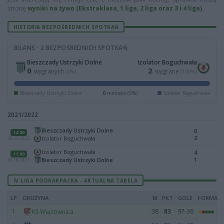
stronę
wyniki na żywo (Ekstraklasa, 1 liga, 2 liga oraz 3 i 4 liga)
.
HISTORIA BEZPOŚREDNICH SPOTKAŃ
BILANS · 2 BEZPOŚREDNICH SPOTKAŃ
Bieszczady Ustrzyki Dolne
Izolator Boguchwała
0
2
wygranych
wygrane
(0%)
(100%)
Bieszczady Ustrzyki Dolne
0
remisów (0%)
Izolator Boguchwała
2021/2022
Bieszczady Ustrzyki Dolne
0
14:00
2
Izolator Boguchwała
29.05.2022
Izolator Boguchwała
4
11:00
1
Bieszczady Ustrzyki Dolne
30.10.2021
IV LIGA PODKARPACKA - AKTUALNA TABELA
LP
DRUŻYNA
M
PKT
GOLE
FORMA
1
38
83
97-36
KS Wiązownica