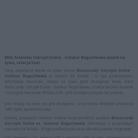
MKS Arłamów Ustrzyki Dolne - Izolator Boguchwała (wynik na
żywo, relacja live)
Tutaj znajdziesz wyniki na żywo meczu
Bieszczady Ustrzyki Dolne -
Izolator Boguchwała
w ramach 34. kolejki - IV liga podkarpacka.
Informacje meczowe, relacja na żywo (jeśli dostępna), kiedy mecz
Bieszczady Ustrzyki Dolne - Izolator Boguchwała, a także strzelcy bramek
i szczegóły meczowe. Relacja LIVE - jeśli dostępna pojawi się poniżej.
Jeśli relacja na żywo nie jest dostępna - przy meczu widnieje adnotacja
TWK (tylko wynik końcowy)
Poniżej znajdziesz również historę bezpośrednich spotkań
Bieszczady
Ustrzyki Dolne vs. Izolator Boguchwała
, informacje o pozostałych
meczach 34. kolejki - IV liga podkarpacka oraz aktualną tabelę rozgrywek.
Jeśli interesują Cię relacje LIVE z meczów piłki nożnej, sprawdź naszą