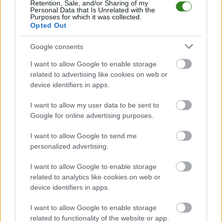
Bieszczady Ustrzyki Dolne
przystępuje do tego spotkania w roli
Retention, Sale, and/or Sharing of my
gospodarza. Jak drużyna radzi sobie w sezonie 2021/2022 rozgrywek IV
Personal Data that Is Unrelated with the
Purposes for which it was collected.
liga podkarpacka przed własną publicznością? Na tej stronie możecie
Opted Out
zobaczyć tabelę uwzględniającą tylko mecze u siebie. W tabeli biorącej
pod uwagę tylko mecze wyjazdowe możecie natomiast sprawdzić jak
spisuje się klub
Izolator Boguchwała
.
Google consents
IV liga podkarpacka - sytuacja w tabeli
I want to allow Google to enable storage
Przed meczami 34. kolejki - IV liga podkarpacka gospodarze (Bieszczady
related to advertising like cookies on web or
Ustrzyki Dolne) zajmują
16. miejsce
w tabeli. Goście (Izolator
device identifiers in apps.
Boguchwała) plasują się na
2. miejscu.
I want to allow my user data to be sent to
Poniżej znajdziesz także ostatnie mecze obu drużyn oraz statystyki
bramkowe.
Google for online advertising purposes.
Bieszczady Ustrzyki Dolne vs. Izolator Boguchwała - relacja,
I want to allow Google to send me
wynik na żywo, transmisja
personalized advertising.
Wynik meczu Bieszczady Ustrzyki Dolne - Izolator Boguchwała znajdziesz
na naszej stronie zaraz po jego zakończeniu. Jeżeli szukasz informacji
I want to allow Google to enable storage
meczowych, zajrzyj tutaj:
Bieszczady Ustrzyki Dolne vs. Izolator
related to analytics like cookies on web or
Boguchwała - wynik, składy, strzelcy
device identifiers in apps.
Jeżeli w internecie lub TV dostępna jest
transmisja na żywo z meczu
Bieszczady Ustrzyki Dolne vs. Izolator Boguchwała
albo innych
I want to allow Google to enable storage
spotkań IV liga podkarpacka na pewno znajdziesz takie informacje na
related to functionality of the website or app.
naszym portalu. Możliwe jednak, że nigdzie nie pojawi się stream online z