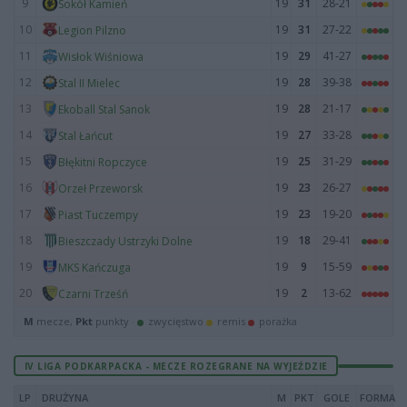
9
19
31
28-21
Sokół Kamień
10
19
31
27-22
Legion Pilzno
11
19
29
41-27
Wisłok Wiśniowa
12
19
28
39-38
Stal II Mielec
13
19
28
21-17
Ekoball Stal Sanok
14
19
27
33-28
Stal Łańcut
15
19
25
31-29
Błękitni Ropczyce
16
19
23
26-27
Orzeł Przeworsk
17
19
23
19-20
Piast Tuczempy
18
19
18
29-41
Bieszczady Ustrzyki Dolne
19
19
9
15-59
MKS Kańczuga
20
19
2
13-62
Czarni Trześń
M
mecze,
Pkt
punkty ·
zwycięstwo
remis
porażka
IV LIGA PODKARPACKA - MECZE ROZEGRANE NA WYJEŹDZIE
LP
DRUŻYNA
M
PKT
GOLE
FORMA