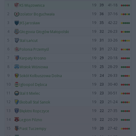
1
19
39
41-18
KS Wiązownica
2
19
36
37-16
Izolator Boguchwała
3
19
35
42-22
JKS Jarosław
4
19
32
26-23
Głogovia Głogów Małopolski
5
19
31
33-26
Stal Łańcut
6
19
31
27-32
Polonia Przemyśl
7
19
29
20-18
Karpaty Krosno
8
19
25
28-29
Wisłok Wiśniowa
9
19
24
26-33
Sokół Kolbuszowa Dolna
10
19
23
30-40
Igloopol Dębica
11
19
23
30-51
Stal II Mielec
12
19
23
21-24
Ekoball Stal Sanok
13
19
22
27-35
Błękitni Ropczyce
14
19
22
20-29
Legion Pilzno
15
19
20
27-42
Piast Tuczempy