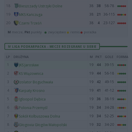
18
38
38
58-78
Bieszczady Ustrzyki Dolne
19
38
21
36-115
MKS Kańczuga
20
38
4
23-127
Czarni Trześń
M
mecze,
Pkt
punkty ·
zwycięstwo
remis
porażka
IV LIGA PODKARPACKA - MECZE ROZEGRANE U SIEBIE
LP
DRUŻYNA
M
PKT
GOLE
FORMA
1
19
44
39-15
JKS Jarosław
2
19
44
56-18
KS Wiązownica
3
19
42
49-15
Izolator Boguchwała
4
19
41
41-12
Karpaty Krosno
5
19
36
38-19
Igloopol Dębica
6
19
34
34-28
Polonia Przemyśl
7
19
34
52-25
Sokół Kolbuszowa Dolna
8
19
32
34-20
Głogovia Głogów Małopolski