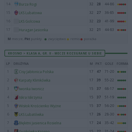
14
32
28
44-86
Burza Rogi
15
32
27
36-85
LKS Lubatowa
16
32
23
41-99
LKS Golcowa
17
32
21
44-83
Huragan Jasionka
M
mecze,
Pkt
punkty ·
zwycięstwo
remis
porażka
KROSNO > KLASA A, GR. II - MECZE ROZEGRANE U SIEBIE
LP
DRUŻYNA
M
PKT
GOLE
FORMA
1
17
47
71-20
Cisy Jabłonica Polska
2
17
39
55-22
Karpaty Klimkówka
3
15
37
68-17
Iwonka Iwonicz
4
15
37
51-19
Iskra Iskrzynia
5
15
37
56-20
Wisłok Krościenko Wyżne
6
17
26
28-30
LKS Lubatówka
7
17
24
35-42
Błękitni Jasienica Rosielna
8
15
22
31-24
Guzikówka Krosno