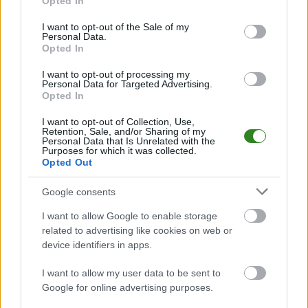
Opted In
use your data for below specified purposes in below Google
meczów, wynikach, transferach i newsach klubowych
.
consent section.
I want to opt-out of the Sale of my
PodkarpacieLive.pl to największa baza
meczów lokalnych drużyn
Personal Data.
piłkarskich
w województwie. Sprawdź nasze relacje, śledź ulubioną ligę i
Opted In
bądź na bieżąco z wydarzeniami z boisk!
I want to opt-out of processing my
Analiza przed meczem: Iskra Iskrzynia vs LKS Golcowa
Personal Data for Targeted Advertising.
Opted In
Mecz
Iskra Iskrzynia - LKS Golcowa
odbędzie się w ramach 34. kolejki -
Krosno > Klasa A, gr. II. Spotkanie zostanie rozegrane w dniu 26 czerwca
2021. Początek meczu o godz. 17:00.
I want to opt-out of Collection, Use,
Retention, Sale, and/or Sharing of my
Iskra Iskrzynia
przystępuje do tego spotkania w roli gospodarza. Jak
Personal Data that Is Unrelated with the
Purposes for which it was collected.
drużyna radzi sobie w sezonie 2020/2021 rozgrywek Krosno > Klasa A, gr.
Opted Out
II przed własną publicznością? Na tej stronie możecie zobaczyć tabelę
uwzględniającą tylko mecze u siebie. W tabeli biorącej pod uwagę tylko
mecze wyjazdowe możecie natomiast sprawdzić jak spisuje się klub
LKS
Google consents
Golcowa
.
I want to allow Google to enable storage
Krosno > Klasa A, gr. II - sytuacja w tabeli
related to advertising like cookies on web or
Przed meczami 34. kolejki - Krosno > Klasa A, gr. II gospodarze (Iskra
device identifiers in apps.
Iskrzynia) zajmują
5. miejsce
w tabeli. Goście (LKS Golcowa) plasują się
na
17. miejscu.
I want to allow my user data to be sent to
Poniżej znajdziesz także ostatnie mecze obu drużyn oraz statystyki
Google for online advertising purposes.
bramkowe.