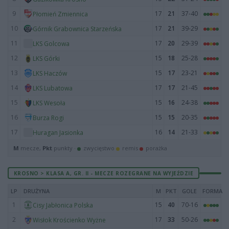
9
17
21
37-40
Płomień Zmiennica
10
17
21
39-29
Górnik Grabownica Starzeńska
11
17
20
29-39
LKS Golcowa
12
15
18
25-28
LKS Górki
13
15
17
23-21
LKS Haczów
14
17
17
21-45
LKS Lubatowa
15
15
16
24-38
LKS Wesoła
16
15
15
20-35
Burza Rogi
17
16
14
21-33
Huragan Jasionka
M
mecze,
Pkt
punkty ·
zwycięstwo
remis
porażka
KROSNO > KLASA A, GR. II - MECZE ROZEGRANE NA WYJEŹDZIE
LP
DRUŻYNA
M
PKT
GOLE
FORMA
1
15
40
70-16
Cisy Jabłonica Polska
2
17
33
50-26
Wisłok Krościenko Wyżne