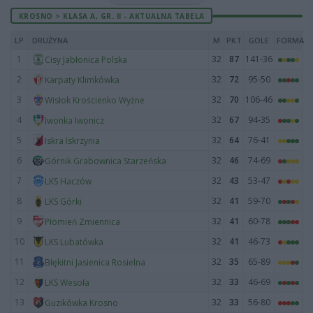
KROSNO > KLASA A, GR. II - AKTUALNA TABELA
LP
DRUŻYNA
M
PKT
GOLE
FORMA
1
32
87
141-36
Cisy Jabłonica Polska
2
32
72
95-50
Karpaty Klimkówka
3
32
70
106-46
Wisłok Krościenko Wyżne
4
32
67
94-35
Iwonka Iwonicz
5
32
64
76-41
Iskra Iskrzynia
6
32
46
74-69
Górnik Grabownica Starzeńska
7
32
43
53-47
LKS Haczów
8
32
41
59-70
LKS Górki
9
32
41
60-78
Płomień Zmiennica
10
32
41
46-73
LKS Lubatówka
11
32
35
65-89
Błękitni Jasienica Rosielna
12
32
33
46-69
LKS Wesoła
13
32
33
56-80
Guzikówka Krosno