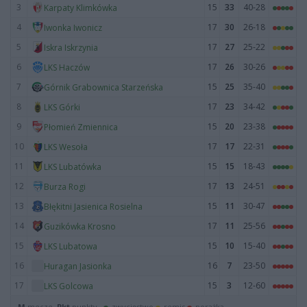
3
15
33
40-28
Karpaty Klimkówka
4
17
30
26-18
Iwonka Iwonicz
5
17
27
25-22
Iskra Iskrzynia
6
17
26
30-26
LKS Haczów
7
15
25
35-40
Górnik Grabownica Starzeńska
8
17
23
34-42
LKS Górki
9
15
20
23-38
Płomień Zmiennica
10
17
17
22-31
LKS Wesoła
11
15
15
18-43
LKS Lubatówka
12
17
13
24-51
Burza Rogi
13
15
11
30-47
Błękitni Jasienica Rosielna
14
17
11
25-56
Guzikówka Krosno
15
15
10
15-40
LKS Lubatowa
16
16
7
23-50
Huragan Jasionka
17
15
3
12-60
LKS Golcowa
M
mecze,
Pkt
punkty ·
zwycięstwo
remis
porażka