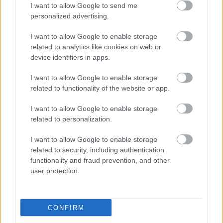
I want to allow Google to send me
Iskra Iskrzynia vs. LKS Golcowa - relacja, wynik na żywo,
personalized advertising.
transmisja
Wynik meczu Iskra Iskrzynia - LKS Golcowa znajdziesz na naszej stronie
I want to allow Google to enable storage
zaraz po jego zakończeniu. Jeżeli szukasz informacji meczowych, zajrzyj
related to analytics like cookies on web or
tutaj:
Iskra Iskrzynia vs. LKS Golcowa - wynik, składy, strzelcy
device identifiers in apps.
Jeżeli w internecie lub TV dostępna jest
transmisja na żywo z meczu
Iskra Iskrzynia vs. LKS Golcowa
albo innych spotkań Krosno > Klasa A,
I want to allow Google to enable storage
gr. II na pewno znajdziesz takie informacje na naszym portalu. Możliwe
related to functionality of the website or app.
jednak, że nigdzie nie pojawi się stream online z tego pojedynku. Śledź
portal podkarpacieLIVE.pl i bądź na bieżąco.
I want to allow Google to enable storage
related to personalization.
Asseco Resovia
Developres Rzeszów
ITA TOOLS Stal Mielec
I want to allow Google to enable storage
|
|
|
Cellfast Wilki Krosno
Texom Stal Rzeszów
Stal Mielec
related to security, including authentication
|
|
|
Motor Lublin
functionality and fraud prevention, and other
Stal Rzeszów
Stal Stalowa Wola
Wisła Kraków
|
|
|
|
user protection.
Resovia
Wieczysta Kraków
Sandecja Nowy Sącz
|
|
|
Siarka Tarnobrzeg
Wisłoka Dębica
4 liga podkarpacka
|
|
|
JKS Jarosław
Karpaty Krosno
|
CONFIRM
Mecze dziś
Wyniki LIVE
Transmisje
O nas
Kontakt
|
|
|
|
|