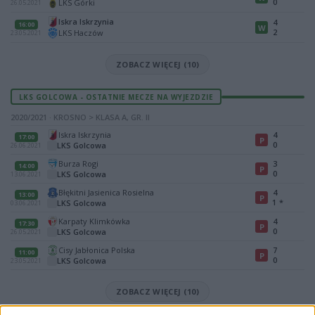
0
LKS Górki
26.05.2021
Iskra Iskrzynia
4
16:00
W
2
LKS Haczów
23.05.2021
ZOBACZ WIĘCEJ (10)
LKS GOLCOWA - OSTATNIE MECZE NA WYJEZDZIE
2020/2021 · KROSNO > KLASA A, GR. II
Iskra Iskrzynia
4
17:00
P
0
LKS Golcowa
26.06.2021
Burza Rogi
3
14:00
P
0
LKS Golcowa
13.06.2021
Błękitni Jasienica Rosielna
4
13:00
P
1
*
LKS Golcowa
03.06.2021
Karpaty Klimkówka
4
17:30
P
0
LKS Golcowa
26.05.2021
Cisy Jabłonica Polska
7
11:00
P
0
LKS Golcowa
23.05.2021
ZOBACZ WIĘCEJ (10)