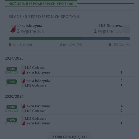
HISTORIA BEZPOŚREDNICH SPOTKAŃ
BILANS · 5 BEZPOŚREDNICH SPOTKAŃ
Iskra Iskrzynia
LKS Golcowa
3
2
wygrane
wygrane
(60%)
(40%)
Iskra Iskrzynia
0
remisów (0%)
LKS Golcowa
2024/2025
LKS Golcowa
6
13:00
Iskra Iskrzynia
1
25.05.2025
Iskra Iskrzynia
2
14:00
1
LKS Golcowa
06.10.2024
2020/2021
Iskra Iskrzynia
4
17:00
0
LKS Golcowa
26.06.2021
LKS Golcowa
0
13:00
Iskra Iskrzynia
1
22.11.2020
ZOBACZ WIĘCEJ (1)