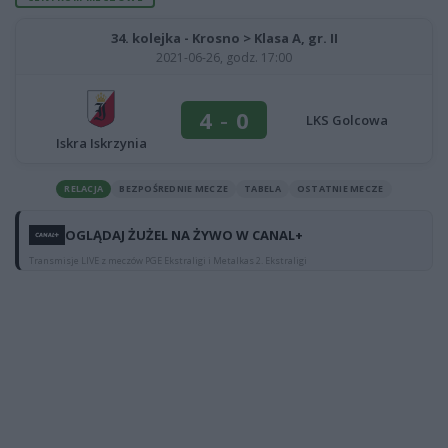
34. kolejka - Krosno > Klasa A, gr. II
2021-06-26, godz. 17:00
4
-
0
LKS Golcowa
Iskra Iskrzynia
RELACJA
BEZPOŚREDNIE MECZE
TABELA
OSTATNIE MECZE
OGLĄDAJ ŻUŻEL NA ŻYWO W CANAL+
Transmisje LIVE z meczów PGE Ekstraligi i Metalkas 2. Ekstraligi