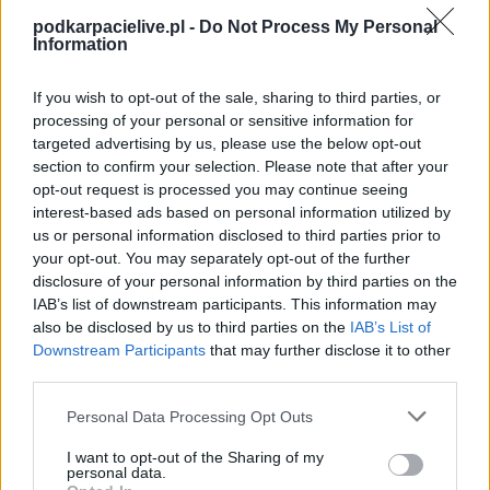
Mecz Iskra Iskrzynia - LKS Golcowa (Krosno > Klasa A, gr. II)
podkarpacielive.pl -
Do Not Process My Personal
Spotkanie pomiędzy
Iskra Iskrzynia i LKS Golcowa
rozegrane zostanie
Information
w ramach Krosno > Klasa A, gr. II (34. kolejki - Krosno > Klasa A, gr. II).
Na stronie
PodkarpacieLive.pl
znajdziesz
wynik meczu, strzelców
If you wish to opt-out of the sale, sharing to third parties, or
bramek, kartki, składy, statystyki i informacje o przebiegu
processing of your personal or sensitive information for
spotkania
. To kompletne źródło danych dla kibiców i pasjonatów
targeted advertising by us, please use the below opt-out
lokalnej piłki nożnej. Jeżeli aktualnie nie widzisz tutaj danych z pewnością
pracujemy nad tym żeby je uzupełnić.
section to confirm your selection. Please note that after your
opt-out request is processed you may continue seeing
Wynik meczu Iskra Iskrzynia vs LKS Golcowa
interest-based ads based on personal information utilized by
Po zakończeniu spotkania automatycznie publikujemy
oficjalny wynik
us or personal information disclosed to third parties prior to
spotkania
, a także dane meczowe, jeśli są dostępne.
your opt-out. You may separately opt-out of the further
Pełny harmonogram rozgrywek dostępny jest tutaj:
disclosure of your personal information by third parties on the
Krosno > Klasa A,
gr. II - terminarz
.
IAB’s list of downstream participants. This information may
also be disclosed by us to third parties on the
IAB’s List of
Informacje o składach i strzelcach
Downstream Participants
that may further disclose it to other
W miarę dostępności danych, publikujemy
składy wyjściowe,
third parties.
rezerwowych, zmiany oraz listę strzelców bramek
. Informacje te
aktualizujemy zależnie od poziomu ligi i dostępnych źródeł.
Please note that this website/app uses one or more Google
Personal Data Processing Opt Outs
services and may gather and store information including but
Śledź mecze swojej drużyny
not limited to your visit or usage behaviour. You may click to
I want to opt-out of the Sharing of my
Jeśli jesteś kibicem klubu Iskra Iskrzynia lub LKS Golcowa - zaglądaj tutaj
personal data.
grant or deny consent to Google and its third-party tags to
częściej. Nasz serwis regularnie dostarcza informacje o
terminach