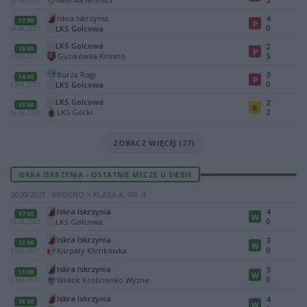
30.06.2021
Iskra Iskrzynia
4
17:00
P
0
LKS Golcowa
26.06.2021
LKS Golcowa
2
13:00
P
Guzikówka Krosno
5
20.06.2021
Burza Rogi
3
14:00
P
0
LKS Golcowa
13.06.2021
LKS Golcowa
2
13:00
R
LKS Górki
2
06.06.2021
ZOBACZ WIĘCEJ (27)
ISKRA ISKRZYNIA - OSTATNIE MECZE U SIEBIE
2020/2021 · KROSNO > KLASA A, GR. II
Iskra Iskrzynia
4
17:00
W
0
LKS Golcowa
26.06.2021
Iskra Iskrzynia
3
12:00
W
0
Karpaty Klimkówka
13.06.2021
Iskra Iskrzynia
3
13:00
W
0
Wisłok Krościenko Wyżne
03.06.2021
Iskra Iskrzynia
4
18:00
W