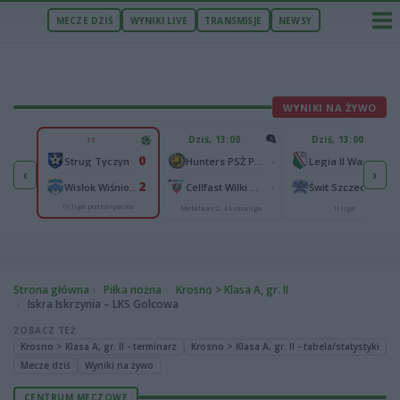
MECZE DZIŚ
WYNIKI LIVE
TRANSMISJE
NEWSY
WYNIKI NA ŻYWO
U
Dziś, 13:00
Dziś, 13:00
11'
2
0
Podbeskidzie Bielsko-Biała
-
-
Strug Tyczyn
Hunters PSŻ Poznań
Legia II Warszawa
‹
›
2
2
sk
-
-
Wisłok Wiśniowa
Cellfast Wilki Krosno
Świt Szczecin
IV liga podkarpacka
Metalkas 2. Ekstraliga
II liga
Strona główna
Piłka nożna
Krosno > Klasa A, gr. II
Iskra Iskrzynia – LKS Golcowa
ZOBACZ TEŻ
Krosno > Klasa A, gr. II - terminarz
Krosno > Klasa A, gr. II - tabela/statystyki
Mecze dziś
Wyniki na żywo
CENTRUM MECZOWE