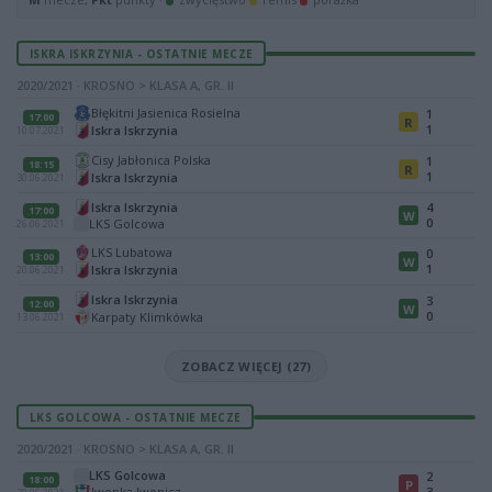
ISKRA ISKRZYNIA - OSTATNIE MECZE
2020/2021 · KROSNO > KLASA A, GR. II
Błękitni Jasienica Rosielna
1
17:00
R
1
Iskra Iskrzynia
10.07.2021
Cisy Jabłonica Polska
1
18:15
R
1
Iskra Iskrzynia
30.06.2021
Iskra Iskrzynia
4
17:00
W
0
LKS Golcowa
26.06.2021
LKS Lubatowa
0
13:00
W
1
Iskra Iskrzynia
20.06.2021
Iskra Iskrzynia
3
12:00
W
0
Karpaty Klimkówka
13.06.2021
ZOBACZ WIĘCEJ (27)
LKS GOLCOWA - OSTATNIE MECZE
2020/2021 · KROSNO > KLASA A, GR. II
LKS Golcowa
2
18:00
P
Iwonka Iwonicz
3