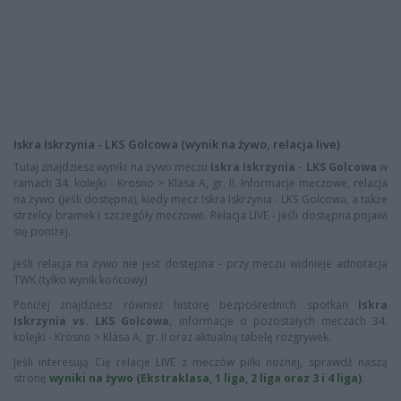
Iskra Iskrzynia - LKS Golcowa (wynik na żywo, relacja live)
Tutaj znajdziesz wyniki na żywo meczu
Iskra Iskrzynia - LKS Golcowa
w
ramach 34. kolejki - Krosno > Klasa A, gr. II. Informacje meczowe, relacja
na żywo (jeśli dostępna), kiedy mecz Iskra Iskrzynia - LKS Golcowa, a także
strzelcy bramek i szczegóły meczowe. Relacja LIVE - jeśli dostępna pojawi
się poniżej.
Jeśli relacja na żywo nie jest dostępna - przy meczu widnieje adnotacja
TWK (tylko wynik końcowy)
Poniżej znajdziesz również historę bezpośrednich spotkań
Iskra
Iskrzynia vs. LKS Golcowa
, informacje o pozostałych meczach 34.
kolejki - Krosno > Klasa A, gr. II oraz aktualną tabelę rozgrywek.
Jeśli interesują Cię relacje LIVE z meczów piłki nożnej, sprawdź naszą
stronę
wyniki na żywo (Ekstraklasa, 1 liga, 2 liga oraz 3 i 4 liga)
.