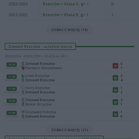
2022/2023
Rzeszów > Klasa A, gr. I
9.
2021/2022
Rzeszów > Klasa B, gr. I
1.
ZOBACZ WIĘCEJ (10)
Zimowit Rzeszów - ostatnie mecze
2023/2024 · RZESZÓW > KLASA A, GR. I
Zimowit Rzeszów
0
18:30
P
Plantator Nienadówka
7
13.06.2024
Junak Rzeszów
2
11:00
W
Zimowit Rzeszów
4
09.06.2024
Heiro Rzeszów
1
11:00
W
Zimowit Rzeszów
2
02.06.2024
Zimowit Rzeszów
2
15:00
W
Wisłok Strzyżów
1
26.05.2024
Grunwald Połomia
1
11:00
W
Zimowit Rzeszów
6
19.05.2024
ZOBACZ WIĘCEJ (21)