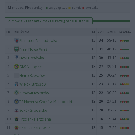
M
mecze,
Pkt
punkty ·
zwycięstwo
remis
porażka
Zimowit Rzeszów - mecze rozegrane u siebie
LP
DRUŻYNA
M
PKT
GOLE
FORMA
1
13
34
59-13
Plantator Nienadówka
2
13
31
48-12
Piast Nowa Wieś
3
13
30
43-12
Novi Nosówka
4
13
27
39-21
GKS Niebylec
5
13
25
36-24
Heiro Rzeszów
6
13
23
31-17
Wisłok Strzyżów
7
13
22
30-22
Zimowit Rzeszów
8
13
20
27-21
TS Noverra Głogów Małopolski
9
13
20
31-37
Sokół Grodzisko
10
13
16
19-41
Trzcianka Trzciana
11
13
15
17-25
Bratek Bratkowice