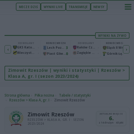
MECZE DZIŚ
WYNIKI LIVE
TRANSMISJE
NEWSY
WYNIKI NA ŻYWO
ECZU
ODWOŁANY
KONIEC MECZU
ODWOŁANY
KONIEC MECZU
1
GKS Katowice
-
3
Raków Częstochowa
-
2
Bruk-Bet Termalica Nieciecza
Lech Poznań
Śląsk II Wrocław
‹
›
Wieczysta Kraków
-
Zagłębie Lubin
-
2
0
0
Warta Poznań
Piast Gliwice
Górnik Łęczna
Zimowit Rzeszów | wyniki i statystyki | Rzeszów >
Klasa A, gr. I (sezon 2023/2024)
Strona główna
Piłka nożna
Tabele / statystyki
Rzeszów > Klasa A, gr. I
Zimowit Rzeszów
Zimowit Rzeszów
AKTUALNE MIEJSCE
6.
RZESZÓW > KLASA A, GR. I · SEZON
z 14 drużyn · 43 pkt
2023/2024