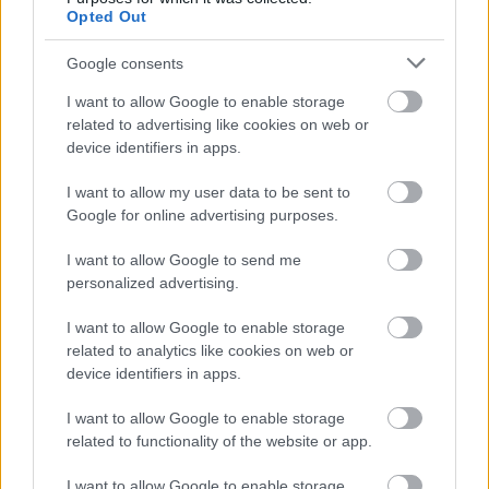
Opted Out
Czytaj więcej
Google consents
sparing: Strug
I want to allow Google to enable storage
Tyczyn - Zimowit
related to advertising like cookies on web or
device identifiers in apps.
Rzeszów 4-1
2016-02-01 11:05
I want to allow my user data to be sent to
Google for online advertising purposes.
Strug Tyczyn wygrał z Zimowitem Rzeszów 4-1 w meczu
I want to allow Google to send me
sparingowym. &nbsp; Gole dla Strugu Tyczyn zdobyli Maciej
personalized advertising.
Nizioł, Artur Kucharzyk oraz dwaj zawodnicy z zagranicy, którzy
trenują z drużyną z Tyczyna. &nbsp; - Są to studenci, którzy
I want to allow Google to enable storage
sami wyrazili chęć treningów ze Strugiem - poinfo...
related to analytics like cookies on web or
device identifiers in apps.
Czytaj więcej
I want to allow Google to enable storage
related to functionality of the website or app.
Zimowit Rzeszów - wszystkie powiązane newsy
I want to allow Google to enable storage