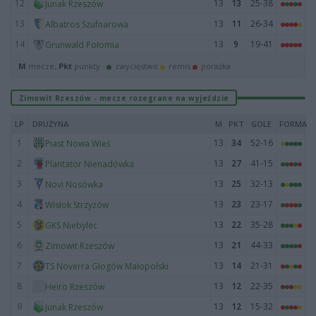
12
13
13
25-38
Junak Rzeszów
13
13
11
26-34
Albatros Szufnarowa
14
13
9
19-41
Grunwald Połomia
M
mecze,
Pkt
punkty ·
zwycięstwo
remis
porażka
Zimowit Rzeszów - mecze rozegrane na wyjeździe
LP
DRUŻYNA
M
PKT
GOLE
FORMA
1
13
34
52-16
Piast Nowa Wieś
2
13
27
41-15
Plantator Nienadówka
3
13
25
32-13
Novi Nosówka
4
13
23
23-17
Wisłok Strzyżów
5
13
22
35-28
GKS Niebylec
6
13
21
44-33
Zimowit Rzeszów
7
13
14
21-31
TS Noverra Głogów Małopolski
8
13
12
22-35
Heiro Rzeszów
9
13
12
15-32
Junak Rzeszów