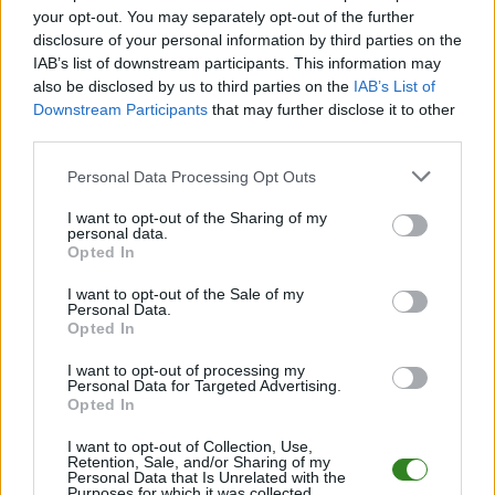
your opt-out. You may separately opt-out of the further
2022-01-05 17:05
disclosure of your personal information by third parties on the
IAB’s list of downstream participants. This information may
Wiesław Gołda, w przeszłości trener m.in. Resovii, został
also be disclosed by us to third parties on the
IAB’s List of
szkoleniowcem B-klasowego Zimowita Rzeszów. &nbsp; - Do
Downstream Participants
that may further disclose it to other
naszego projektu udało się nam przekonać trenera Wiesława
third parties.
Gołdę, szkoleniowca z ponad 30-letnim doświadczeniem na
ławkach trenerskich klubów m.in. Strumyk Malawa, Strug ...
Please note that this website/app uses one or more Google
Personal Data Processing Opt Outs
services and may gather and store information including but
Czytaj więcej
not limited to your visit or usage behaviour. You may click to
I want to opt-out of the Sharing of my
personal data.
grant or deny consent to Google and its third-party tags to
Opted In
use your data for below specified purposes in below Google
FOTOGALERIA: KS
consent section.
I want to opt-out of the Sale of my
Przybyszówka -
Personal Data.
Opted In
Zimowit Rzeszów
7-1 [ ZDJĘCIA ]
I want to opt-out of processing my
Personal Data for Targeted Advertising.
Opted In
2019-05-28 15:29
Zobaczcie fotogalerię zdjęć z meczu A klasy gr. Rzeszów
I want to opt-out of Collection, Use,
pomiędzy KS Przybyszówka a Zimowitem Rzeszów. Mecz
Retention, Sale, and/or Sharing of my
zakończył się zwycięstwem gospodarzy 7-1....
Personal Data that Is Unrelated with the
Purposes for which it was collected.