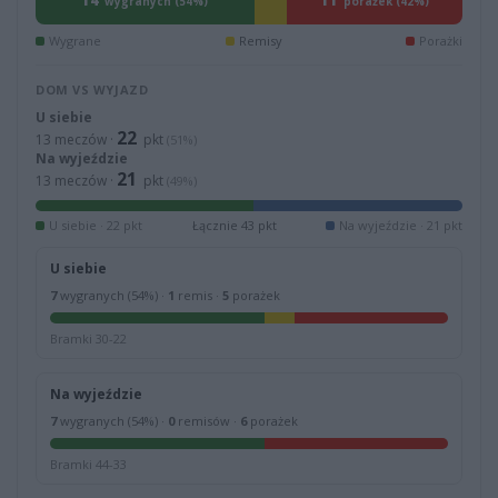
14
11
wygranych (54%)
porażek (42%)
Wygrane
Remisy
Porażki
DOM VS WYJAZD
U siebie
22
13 meczów ·
pkt
(51%)
Na wyjeździe
21
13 meczów ·
pkt
(49%)
U siebie · 22 pkt
Łącznie 43 pkt
Na wyjeździe · 21 pkt
U siebie
7
wygranych (54%) ·
1
remis ·
5
porażek
Bramki 30-22
Na wyjeździe
7
wygranych (54%) ·
0
remisów ·
6
porażek
Bramki 44-33