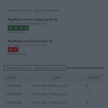
SERIE MECZOWE · SEZON 2023/2024
Najdłuższa seria wygranych (4)
19.05.2024 - 13.06.2024 (25 dni)
W
W
W
W
POKAŻ MECZE
Najdłuższa seria porażek (2)
01.10.2023 - 15.10.2023 (14 dni)
P
P
POKAŻ MECZE
Zimowit Rzeszów - występy w sezonach
SEZON
LIGA
MIEJSCE
2025/2026
Rzeszów > Klasa A, gr. I
3.
2024/2025
Rzeszów > Klasa A, gr. I
11.
2023/2024
Rzeszów > Klasa A, gr. I
6.