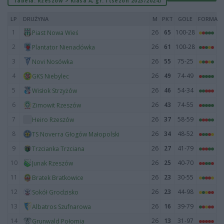
Tabela: Rzeszów > Klasa A, gr. I (sezon 2023/2024)
LP
DRUŻYNA
M
PKT
GOLE
FORMA
1
26
65
100-28
Piast Nowa Wieś
2
26
61
100-28
Plantator Nienadówka
3
26
55
75-25
Novi Nosówka
4
26
49
74-49
GKS Niebylec
5
26
46
54-34
Wisłok Strzyżów
6
26
43
74-55
Zimowit Rzeszów
7
26
37
58-59
Heiro Rzeszów
8
26
34
48-52
TS Noverra Głogów Małopolski
9
26
27
41-79
Trzcianka Trzciana
10
26
25
40-70
Junak Rzeszów
11
26
23
30-55
Bratek Bratkowice
12
26
23
44-98
Sokół Grodzisko
13
26
16
39-79
Albatros Szufnarowa
14
26
13
31-97
Grunwald Połomia