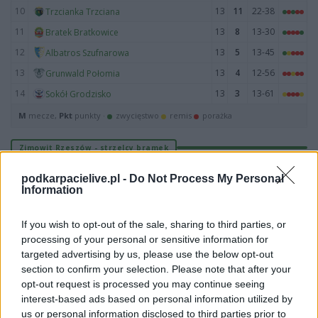
10
13
11
22-38
Trzcianka Trzciana
11
13
8
13-30
Bratek Bratkowice
12
13
5
13-45
Albatros Szufnarowa
13
13
4
12-56
Grunwald Połomia
14
13
3
13-61
Sokół Grodzisko
M
mecze,
Pkt
punkty ·
zwycięstwo
remis
porażka
Zimowit Rzeszów - strzelcy bramek
LP.
PIŁKARZ
BRAMKI
podkarpacielive.pl -
Do Not Process My Personal
Information
Brak statystyk
If you wish to opt-out of the sale, sharing to third parties, or
processing of your personal or sensitive information for
Zimowit Rzeszów - powiązane newsy
targeted advertising by us, please use the below opt-out
Były trener Resovii
section to confirm your selection. Please note that after your
opt-out request is processed you may continue seeing
poprowadzi klub z
interest-based ads based on personal information utilized by
B-klasy
us or personal information disclosed to third parties prior to