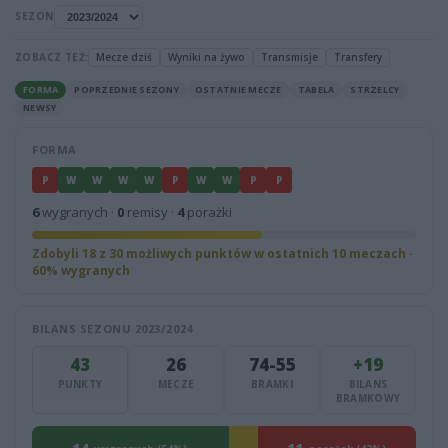
SEZON
ZOBACZ TEŻ:
Mecze dziś
Wyniki na żywo
Transmisje
Transfery
FORMA
POPRZEDNIE SEZONY
OSTATNIE MECZE
TABELA
STRZELCY
NEWSY
FORMA
P
W
W
W
W
P
W
W
P
P
6
wygranych ·
0
remisy ·
4
porażki
Zdobyli 18 z 30 możliwych punktów w ostatnich 10 meczach ·
60% wygranych
BILANS SEZONU 2023/2024
43
26
74-55
+19
PUNKTY
MECZE
BRAMKI
BILANS
BRAMKOWY