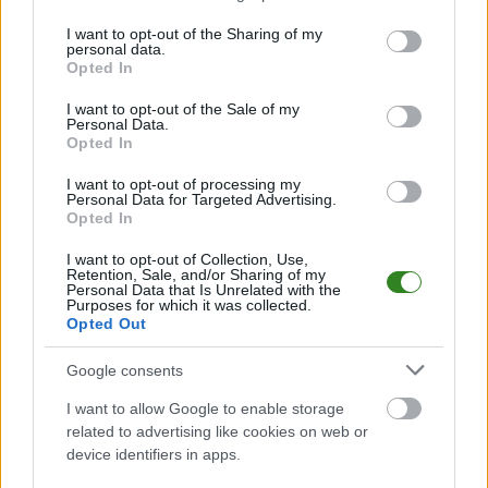
services and may gather and store information including but
LKS-u Hucina (lato
not limited to your visit or usage behaviour. You may click to
I want to opt-out of the Sharing of my
2017)
personal data.
grant or deny consent to Google and its third-party tags to
Opted In
use your data for below specified purposes in below Google
2017-07-15 17:16
consent section.
I want to opt-out of the Sale of my
Personal Data.
Opted In
Zawodnicy LKS-u Hucina poznali plan meczów kontrolnych,
które rozegrają przed startem nowego sezonu. &nbsp;
I want to opt-out of processing my
Personal Data for Targeted Advertising.
LKS&nbsp;Hucina w czerwcu wywalczyła awans do A klasy. LKS
Opted In
kilka lat temu walczył nawet na poziomie klasy okręgowej. W
tym roku klub z Huciny obchodzi jubileusz 50-lecia powstania. ...
I want to opt-out of Collection, Use,
Retention, Sale, and/or Sharing of my
Czytaj więcej
Personal Data that Is Unrelated with the
Purposes for which it was collected.
Opted Out
Plan sparingów
Google consents
LKS-u Hucina (zima
I want to allow Google to enable storage
2017)
related to advertising like cookies on web or
device identifiers in apps.
2017-02-10 21:09