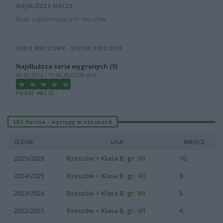
NAJBLIŻSZE MECZE
Brak zaplanowanych meczów.
SERIE MECZOWE · SEZON 2022/2023
Najdłuższa seria wygranych (5)
06.05.2023 - 11.06.2023 (36 dni)
W
W
W
W
W
POKAŻ MECZE
LKS Hucina - występy w sezonach
SEZON
LIGA
MIEJSCE
2025/2026
Rzeszów > Klasa B, gr. VII
10.
2024/2025
Rzeszów > Klasa B, gr. VII
9.
2023/2024
Rzeszów > Klasa B, gr. VII
5.
2022/2023
Rzeszów > Klasa B, gr. VII
4.