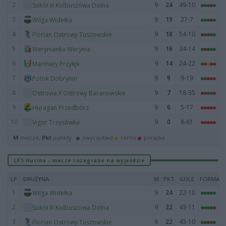
2
9
24
49-10
Sokół III Kolbuszowa Dolna
3
9
19
27-7
Wilga Widełka
4
9
18
54-10
Florian Ostrowy Tuszowskie
5
9
16
34-14
Werynianka Werynia
6
9
14
24-22
Marmury Przyłęk
7
9
9
9-19
Potok Dobrynin
8
9
7
18-35
Ostrovia II Ostrowy Baranowskie
9
9
6
5-17
Huragan Przedbórz
10
9
0
8-61
Vigor Trzęsówka
M
mecze,
Pkt
punkty ·
zwycięstwo
remis
porażka
LKS Hucina - mecze rozegrane na wyjeździe
LP
DRUŻYNA
M
PKT
GOLE
FORMA
1
9
24
22-10
Wilga Widełka
2
9
22
43-11
Sokół III Kolbuszowa Dolna
3
9
22
43-10
Florian Ostrowy Tuszowskie