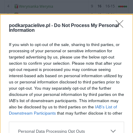
4
9
16
16-15
Werynianka Werynia
5
9
13
17-21
LKS Hucina
6
9
12
20-18
Marmury Przyłęk
podkarpacielive.pl -
Do Not Process My Personal
Information
7
9
10
22-36
Potok Dobrynin
8
9
3
11-46
Ostrovia II Ostrowy Baranowskie
If you wish to opt-out of the sale, sharing to third parties, or
9
9
3
5-41
Huragan Przedbórz
processing of your personal or sensitive information for
targeted advertising by us, please use the below opt-out
10
9
3
9-57
Vigor Trzęsówka
section to confirm your selection. Please note that after your
M
mecze,
Pkt
punkty ·
zwycięstwo
remis
porażka
opt-out request is processed you may continue seeing
interest-based ads based on personal information utilized by
LKS Hucina - strzelcy bramek
us or personal information disclosed to third parties prior to
your opt-out. You may separately opt-out of the further
LP.
PIŁKARZ
BRAMKI
disclosure of your personal information by third parties on the
IAB’s list of downstream participants. This information may
Brak statystyk
also be disclosed by us to third parties on the
IAB’s List of
Downstream Participants
that may further disclose it to other
third parties.
LKS Hucina - powiązane newsy
Plan sparingów
Please note that this website/app uses one or more Google
Personal Data Processing Opt Outs