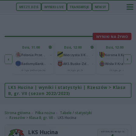
MECZE DZIŚ
WYNIKI LIVE
TRANSMISJE
NEWSY
WYNIKI NA ŻYWO
U
Dziś, 11:00
Dziś, 12:00
Dziś, 12:00
1
Polonia Warszawa
-
-
-
Polonia Przemyśl
Wieczysta II Kraków
Korona II Kielce
‹
›
1
ów
-
-
-
Radomyślanka Radomyśl Wielki
AKS Busko-Zdrój
Wisła II Kraków
IV liga podkarpacka
III liga, gr. IV
III liga, gr. IV
LKS Hucina | wyniki i statystyki | Rzeszów > Klasa
B, gr. VII (sezon 2022/2023)
Strona główna
Piłka nożna
Tabele / statystyki
Rzeszów > Klasa B, gr. VII
LKS Hucina
LKS Hucina
AKTUALNE MIEJSCE