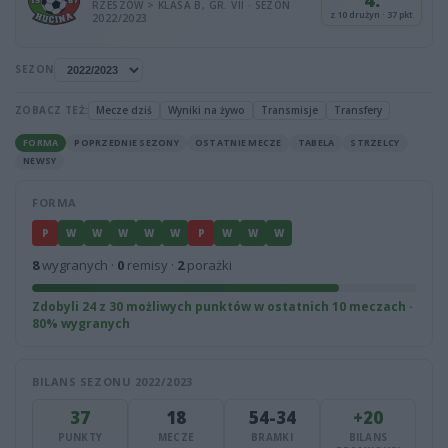
4.
RZESZÓW > KLASA B, GR. VII · SEZON
z 10 drużyn · 37 pkt
2022/2023
SEZON
ZOBACZ TEŻ:
Mecze dziś
Wyniki na żywo
Transmisje
Transfery
FORMA
POPRZEDNIE SEZONY
OSTATNIE MECZE
TABELA
STRZELCY
NEWSY
FORMA
P
W
W
W
W
W
P
W
W
W
8
wygranych ·
0
remisy ·
2
porażki
Zdobyli 24 z 30 możliwych punktów w ostatnich 10 meczach ·
80% wygranych
BILANS SEZONU 2022/2023
37
18
54-34
+20
PUNKTY
MECZE
BRAMKI
BILANS