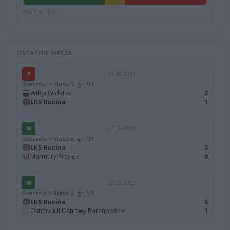
Bramki 17-21
OSTATNIE MECZE
P
11.06.2023
Rzeszów > Klasa B, gr. VII
Wilga Widełka
2
LKS Hucina
1
W
04.06.2023
Rzeszów > Klasa B, gr. VII
LKS Hucina
3
Marmury Przyłęk
0
W
28.05.2023
Rzeszów > Klasa B, gr. VII
LKS Hucina
5
Ostrovia II Ostrowy Baranowskie
1