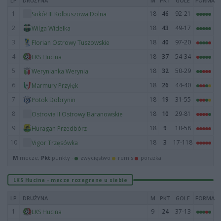
LP
DRUŻYNA
M
PKT
GOLE
FORMA
1
18
46
92-21
Sokół III Kolbuszowa Dolna
2
18
43
49-17
Wilga Widełka
3
18
40
97-20
Florian Ostrowy Tuszowskie
4
18
37
54-34
LKS Hucina
5
18
32
50-29
Werynianka Werynia
6
18
26
44-40
Marmury Przyłęk
7
18
19
31-55
Potok Dobrynin
8
18
10
29-81
Ostrovia II Ostrowy Baranowskie
9
18
9
10-58
Huragan Przedbórz
10
18
3
17-118
Vigor Trzęsówka
M
mecze,
Pkt
punkty ·
zwycięstwo
remis
porażka
LKS Hucina - mecze rozegrane u siebie
LP
DRUŻYNA
M
PKT
GOLE
FORMA
1
9
24
37-13
LKS Hucina