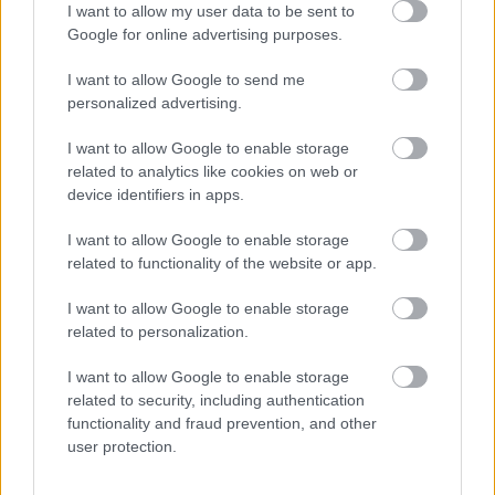
I want to allow my user data to be sent to
Google for online advertising purposes.
Zawodnicy LKS-u Hucina wiedzą, z kim zagrają mecze kontrolne
przed rozpoczęciem rundy rewanżowej. &nbsp;
I want to allow Google to send me
LKS&nbsp;Hucina to lider kolbuszowskiej klasy B. LKS jesienią
personalized advertising.
zdobył 34 oczka, tylko w dwóch meczach tracił punkty.
Podopieczni Wojciecha Szydło przygotowują się już do rundy
I want to allow Google to enable storage
wi...
related to analytics like cookies on web or
device identifiers in apps.
Czytaj więcej
I want to allow Google to enable storage
related to functionality of the website or app.
LKS Hucina - wszystkie powiązane newsy
I want to allow Google to enable storage
related to personalization.
Asseco Resovia
Developres Rzeszów
ITA TOOLS Stal Mielec
I want to allow Google to enable storage
|
|
|
Cellfast Wilki Krosno
Texom Stal Rzeszów
Stal Mielec
related to security, including authentication
|
|
|
Motor Lublin
functionality and fraud prevention, and other
Stal Rzeszów
Stal Stalowa Wola
Wisła Kraków
|
|
|
|
user protection.
Resovia
Wieczysta Kraków
Sandecja Nowy Sącz
|
|
|
Siarka Tarnobrzeg
Wisłoka Dębica
4 liga podkarpacka
|
|
|