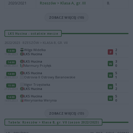
2020/2021
Rzeszów > Klasa A, gr. III
8.
ZOBACZ WIĘCEJ (10)
LKS Hucina - ostatnie mecze
2022/2023 · RZESZÓW > KLASA B, GR. VII
Wilga Widełka
2
14:00
P
LKS Hucina
1
11.06.2023
LKS Hucina
3
14:00
W
Marmury Przyłęk
0
04.06.2023
LKS Hucina
5
14:00
W
Ostrovia II Ostrowy Baranowskie
1
28.05.2023
Vigor Trzęsówka
1
15:00
W
LKS Hucina
2
21.05.2023
LKS Hucina
5
14:00
W
Werynianka Werynia
0
14.05.2023
ZOBACZ WIĘCEJ (13)
Tabela: Rzeszów > Klasa B, gr. VII (sezon 2022/2023)