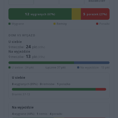
BRAMKOWY
12
5
wygranych (67%)
porażek (27%)
Wygrane
Remisy
Porażki
DOM VS WYJAZD
U siebie
24
9 meczów ·
pkt
(65%)
Na wyjeździe
13
9 meczów ·
pkt
(35%)
U siebie · 24 pkt
Łącznie 37 pkt
Na wyjeździe · 13 pkt
U siebie
8
wygranych (89%) ·
0
remisów ·
1
porażka
Bramki 37-13
Na wyjeździe
4
wygrane (44%) ·
1
remis ·
4
porażki