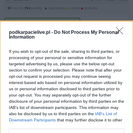
M
mecze,
Pkt
punkty ·
zwycięstwo
remis
porażka
LKS Hucina - mecze rozegrane u siebie
podkarpacielive.pl -
Do Not Process My Personal
LP
DRUŻYNA
M
PKT
GOLE
FORMA
Information
M
mecze,
Pkt
punkty ·
zwycięstwo
remis
porażka
If you wish to opt-out of the sale, sharing to third parties, or
LKS Hucina - mecze rozegrane na wyjeździe
processing of your personal or sensitive information for
targeted advertising by us, please use the below opt-out
LP
DRUŻYNA
M
PKT
GOLE
FORMA
section to confirm your selection. Please note that after your
M
mecze,
Pkt
punkty ·
zwycięstwo
remis
porażka
opt-out request is processed you may continue seeing
interest-based ads based on personal information utilized by
LKS Hucina - strzelcy bramek
us or personal information disclosed to third parties prior to
your opt-out. You may separately opt-out of the further
LP.
PIŁKARZ
BRAMKI
disclosure of your personal information by third parties on the
IAB’s list of downstream participants. This information may
Brak statystyk
also be disclosed by us to third parties on the
IAB’s List of
Downstream Participants
that may further disclose it to other
third parties.
LKS Hucina - powiązane newsy