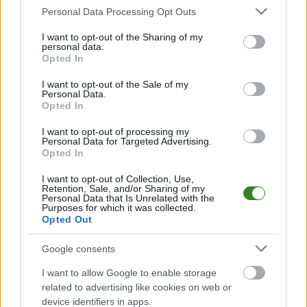
Plan sparingów
Please note that this website/app uses one or more Google
Personal Data Processing Opt Outs
services and may gather and store information including but
LKS-u Hucina (lato
not limited to your visit or usage behaviour. You may click to
I want to opt-out of the Sharing of my
2017)
personal data.
grant or deny consent to Google and its third-party tags to
Opted In
use your data for below specified purposes in below Google
2017-07-15 17:16
consent section.
I want to opt-out of the Sale of my
Personal Data.
Opted In
Zawodnicy LKS-u Hucina poznali plan meczów kontrolnych,
które rozegrają przed startem nowego sezonu. &nbsp;
I want to opt-out of processing my
Personal Data for Targeted Advertising.
LKS&nbsp;Hucina w czerwcu wywalczyła awans do A klasy. LKS
Opted In
kilka lat temu walczył nawet na poziomie klasy okręgowej. W
tym roku klub z Huciny obchodzi jubileusz 50-lecia powstania. ...
I want to opt-out of Collection, Use,
Retention, Sale, and/or Sharing of my
Czytaj więcej
Personal Data that Is Unrelated with the
Purposes for which it was collected.
Opted Out
Plan sparingów
Google consents
LKS-u Hucina (zima
I want to allow Google to enable storage
2017)
related to advertising like cookies on web or
device identifiers in apps.
2017-02-10 21:09