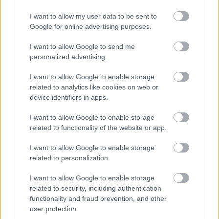
I want to allow my user data to be sent to
Google for online advertising purposes.
Zawodnicy LKS-u Hucina wiedzą, z kim zagrają mecze kontrolne
przed rozpoczęciem rundy rewanżowej. &nbsp;
I want to allow Google to send me
LKS&nbsp;Hucina to lider kolbuszowskiej klasy B. LKS jesienią
personalized advertising.
zdobył 34 oczka, tylko w dwóch meczach tracił punkty.
Podopieczni Wojciecha Szydło przygotowują się już do rundy
I want to allow Google to enable storage
wi...
related to analytics like cookies on web or
device identifiers in apps.
Czytaj więcej
I want to allow Google to enable storage
related to functionality of the website or app.
LKS Hucina - wszystkie powiązane newsy
I want to allow Google to enable storage
related to personalization.
Asseco Resovia
Developres Rzeszów
ITA TOOLS Stal Mielec
I want to allow Google to enable storage
|
|
|
Cellfast Wilki Krosno
Texom Stal Rzeszów
Stal Mielec
related to security, including authentication
|
|
|
Motor Lublin
functionality and fraud prevention, and other
Stal Rzeszów
Stal Stalowa Wola
Wisła Kraków
|
|
|
|
user protection.
Resovia
Wieczysta Kraków
Sandecja Nowy Sącz
|
|
|