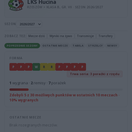
LKS Hucina
RZESZÓW > KLASA B, GR. VII · SEZON 2026/2027
SEZON
ZOBACZ TEŻ:
Mecze dziś
Wyniki na żywo
Transmisje
Transfery
POPRZEDNIE SEZONY
OSTATNIE MECZE
TABELA
STRZELCY
NEWSY
FORMA
P
P
P
W
R
R
P
P
P
P
Trwa seria: 3 porażki z rzędu
1
wygrana ·
2
remisy ·
7
porażek
Zdobyli 5 z 30 możliwych punktów w ostatnich 10 meczach ·
10% wygranych
OSTATNIE MECZE
Brak rozegranych meczów.