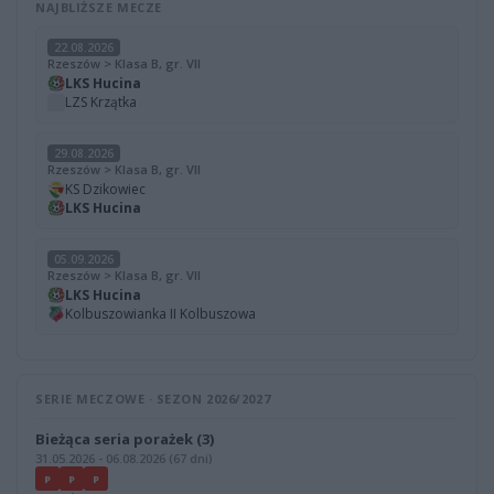
NAJBLIŻSZE MECZE
22.08.2026
Rzeszów > Klasa B, gr. VII
LKS Hucina
LZS Krzątka
29.08.2026
Rzeszów > Klasa B, gr. VII
KS Dzikowiec
LKS Hucina
05.09.2026
Rzeszów > Klasa B, gr. VII
LKS Hucina
Kolbuszowianka II Kolbuszowa
SERIE MECZOWE · SEZON 2026/2027
Bieżąca seria porażek (3)
31.05.2026 - 06.08.2026 (67 dni)
P
P
P