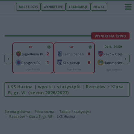
MECZE DZIŚ
WYNIKI LIVE
TRANSMISJE
NEWSY
WYNIKI NA ŻYWO
U
Dziś, 20:00
80'
43'
1
2
0
Ferencvaros Budapeszt
-
Jagiellonia Białystok
Lech Poznań
Raków Częstochowa
‹
›
0
1
0
ze
-
Rangers FC
KI Klaksvik
Hammarby IF
Liga Europy
Liga Europy
Liga Konferencji
LKS Hucina | wyniki i statystyki | Rzeszów > Klasa
B, gr. VII (sezon 2026/2027)
Strona główna
Piłka nożna
Tabele / statystyki
Rzeszów > Klasa B, gr. VII
LKS Hucina