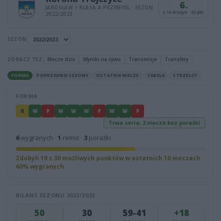
6.
JAROSŁAW > KLASA A PRZEMYŚL · SEZON
z 16 drużyn · 50 pkt
2022/2023
SEZON
ZOBACZ TEŻ:
Mecze dziś
Wyniki na żywo
Transmisje
Transfery
FORMA
POPRZEDNIE SEZONY
OSTATNIE MECZE
TABELA
STRZELCY
FORMA
R
W
P
W
W
W
P
W
W
P
Trwa seria: 2 mecze bez porażki
6
wygranych ·
1
remis ·
3
porażki
Zdobyli 19 z 30 możliwych punktów w ostatnich 10 meczach ·
60% wygranych
BILANS SEZONU 2022/2023
50
30
59-41
+18