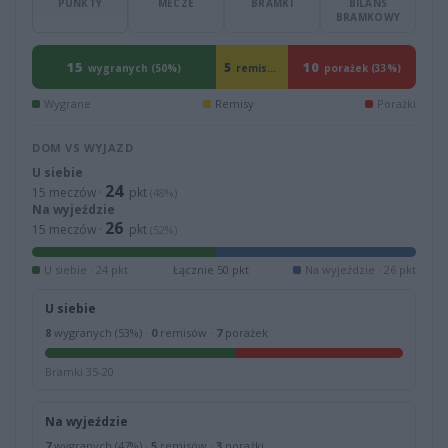
PUNKTY
MECZE
BRAMKI
BILANS
BRAMKOWY
15
10
5
remisów (17%)
wygranych (50%)
porażek (33%)
Wygrane
Remisy
Porażki
DOM VS WYJAZD
U siebie
24
15 meczów ·
pkt
(48%)
Na wyjeździe
26
15 meczów ·
pkt
(52%)
U siebie · 24 pkt
Łącznie 50 pkt
Na wyjeździe · 26 pkt
U siebie
8
wygranych (53%) ·
0
remisów ·
7
porażek
Bramki 35-20
Na wyjeździe
7
wygranych (47%) ·
5
remisów ·
3
porażki