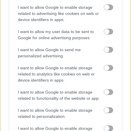
10
15
18
37-41
Unia Fredropol
I want to allow Google to enable storage
related to advertising like cookies on web or
11
15
15
25-35
LKS Nakło
device identifiers in apps.
12
15
13
25-49
Gwiazda Maćkowice
13
15
12
22-50
Żurawianka Żurawica
I want to allow my user data to be sent to
Google for online advertising purposes.
14
15
8
23-51
Wiar Krówniki
15
15
8
14-48
LKS Batycze
I want to allow Google to send me
personalized advertising.
16
15
3
12-95
Fort Jaksmanice
M
mecze,
Pkt
punkty ·
zwycięstwo
remis
porażka
I want to allow Google to enable storage
related to analytics like cookies on web or
Korona Trójczyce - strzelcy bramek
device identifiers in apps.
LP.
PIŁKARZ
BRAMKI
I want to allow Google to enable storage
related to functionality of the website or app.
Brak statystyk
I want to allow Google to enable storage
related to personalization.
Asseco Resovia
Developres Rzeszów
ITA TOOLS Stal Mielec
I want to allow Google to enable storage
|
|
|