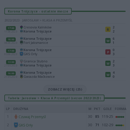
Korona Trójczyce - ostatnie mecze
2022/2023 · JAROSŁAW > KLASA A PRZEMYŚL
Cresovia Kalników
2
17:00
R
Korona Trójczyce
2
11.06.2023
Korona Trójczyce
6
18:00
W
Fort Jaksmanice
1
08.06.2023
Korona Trójczyce
0
17:00
P
GKS Orły
3
03.06.2023
Granica Stubno
2
13:00
W
Korona Trójczyce
3
27.05.2023
Korona Trójczyce
4
16:00
W
Gwiazda Maćkowice
0
21.05.2023
ZOBACZ WIĘCEJ (25)
Tabela: Jarosław > Klasa A Przemyśl (sezon 2022/2023)
LP
DRUŻYNA
M
PKT
GOLE
FORMA
1
30
85
119-25
Czuwaj Przemyśl
2
30
71
102-29
GKS Orły