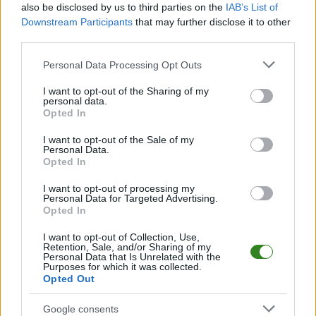
14
15
13
30-37
Wiar Krówniki
also be disclosed by us to third parties on the
IAB’s List of
Downstream Participants
that may further disclose it to other
15
15
5
20-51
Żurawianka Żurawica
third parties.
16
15
2
19-67
Fort Jaksmanice
Please note that this website/app uses one or more Google
Personal Data Processing Opt Outs
M
mecze,
Pkt
punkty ·
zwycięstwo
remis
porażka
services and may gather and store information including but
not limited to your visit or usage behaviour. You may click to
I want to opt-out of the Sharing of my
personal data.
Korona Trójczyce - mecze rozegrane na wyjeździe
grant or deny consent to Google and its third-party tags to
Opted In
use your data for below specified purposes in below Google
LP
DRUŻYNA
M
PKT
GOLE
FORMA
consent section.
I want to opt-out of the Sale of my
1
15
42
68-19
Czuwaj Przemyśl
Personal Data.
Opted In
2
15
35
52-18
GKS Orły
3
15
33
40-27
Tęcza Kosienice
I want to opt-out of processing my
Personal Data for Targeted Advertising.
4
15
30
29-24
Cresovia Kalników
Opted In
5
15
28
35-23
Polonia II Przemyśl
I want to opt-out of Collection, Use,
Retention, Sale, and/or Sharing of my
6
15
26
24-21
Korona Trójczyce
Personal Data that Is Unrelated with the
Purposes for which it was collected.
7
15
22
30-21
Granica Stubno
Opted Out
8
15
19
27-32
Pogórze Dubiecko
Google consents
9
15
19
21-27
San Hureczko