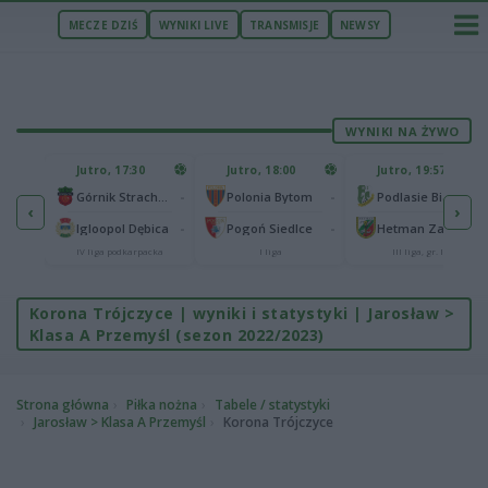
MECZE DZIŚ
WYNIKI LIVE
TRANSMISJE
NEWSY
WYNIKI NA ŻYWO
U
Jutro, 17:30
Jutro, 18:00
Jutro, 19:57
65
lonia Bydgoszcz
-
-
-
Górnik Strachocina
Polonia Bytom
Podlasie Biała Podlaska
‹
›
25
-
-
-
Igloopol Dębica
Pogoń Siedlce
Hetman Zamość
aliga
IV liga podkarpacka
I liga
III liga, gr. IV
Korona Trójczyce | wyniki i statystyki | Jarosław >
Klasa A Przemyśl (sezon 2022/2023)
Strona główna
Piłka nożna
Tabele / statystyki
Jarosław > Klasa A Przemyśl
Korona Trójczyce