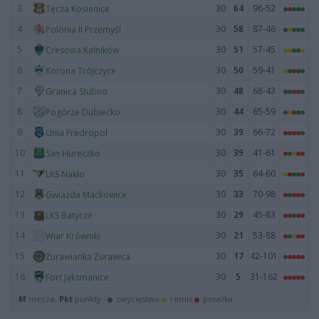
3
30
64
96-52
Tęcza Kosienice
4
30
58
87-46
Polonia II Przemyśl
5
30
51
57-45
Cresovia Kalników
6
30
50
59-41
Korona Trójczyce
7
30
48
68-43
Granica Stubno
8
30
44
65-59
Pogórze Dubiecko
9
30
39
66-72
Unia Fredropol
10
30
39
41-61
San Hureczko
11
30
35
64-60
LKS Nakło
12
30
33
70-98
Gwiazda Maćkowice
13
30
29
45-83
LKS Batycze
14
30
21
53-88
Wiar Krówniki
15
30
17
42-101
Żurawianka Żurawica
16
30
5
31-162
Fort Jaksmanice
M
mecze,
Pkt
punkty ·
zwycięstwo
remis
porażka