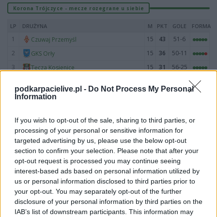
Korona Trójczyce - mecze rozegrane u siebie
LP
DRUŻYNA
M
PKT
GOLE
FORMA
1
15
43
51-6
Czuwaj Przemyśl
2
15
36
50-11
GKS Orły
3
15
31
56-25
Tęcza Kosienice
4
15
30
52-23
Polonia II Przemyśl
podkarpacielive.pl -
Do Not Process My Personal
5
15
26
38-22
Granica Stubno
Information
6
15
25
38-27
Pogórze Dubiecko
If you wish to opt-out of the sale, sharing to third parties, or
7
15
24
35-20
Korona Trójczyce
processing of your personal or sensitive information for
8
15
21
29-31
Unia Fredropol
targeted advertising by us, please use the below opt-out
section to confirm your selection. Please note that after your
9
15
21
28-21
Cresovia Kalników
opt-out request is processed you may continue seeing
10
15
21
31-35
LKS Batycze
interest-based ads based on personal information utilized by
11
15
20
20-34
San Hureczko
us or personal information disclosed to third parties prior to
your opt-out. You may separately opt-out of the further
12
15
20
39-25
LKS Nakło
disclosure of your personal information by third parties on the
13
15
20
45-49
Gwiazda Maćkowice
IAB’s list of downstream participants. This information may