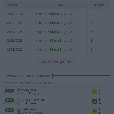
SEZON
LIGA
MIEJSCE
2025/2026
Krosno > Klasa B, gr. IV
2.
2024/2025
Krosno > Klasa B, gr. IV
6.
2023/2024
Krosno > Klasa B, gr. IV
5.
2022/2023
Krosno > Klasa B, gr. IV
3.
2021/2022
Krosno > Klasa B, gr. IV
2.
ZOBACZ WIĘCEJ (11)
Iwełka Iwla - ostatnie mecze
2025/2026 · KROSNO > KLASA B, GR. IV
Iwełka Iwla
2
16:00
R
Orzeł Pustyny
2
20.06.2026
Huragan Jasionka
1
16:00
W
Iwełka Iwla
4
14.06.2026
Iwełka Iwla
1
16:30
R
Victoria Kobylany
1
07.06.2026