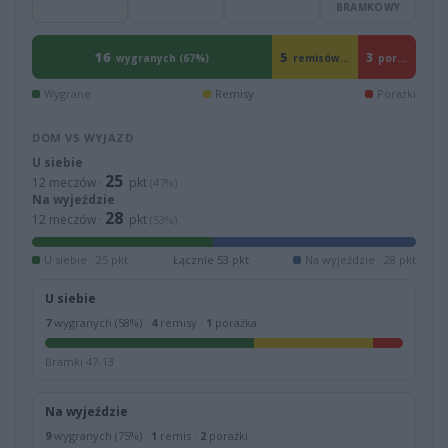
BRAMKOWY
16
5
3
porażki (12%)
wygranych (67%)
remisów (21%)
Wygrane
Remisy
Porażki
DOM VS WYJAZD
U siebie
25
12 meczów ·
pkt
(47%)
Na wyjeździe
28
12 meczów ·
pkt
(53%)
U siebie · 25 pkt
Łącznie 53 pkt
Na wyjeździe · 28 pkt
U siebie
7
wygranych (58%) ·
4
remisy ·
1
porażka
Bramki 47-13
Na wyjeździe
9
wygranych (75%) ·
1
remis ·
2
porażki