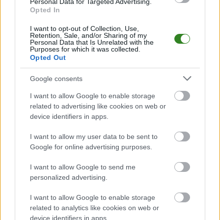
Personal Data for Targeted Advertising.
7
12
17
32-33
Orzeł Pustyny
Opted In
8
12
17
18-20
Rotar Węglówka
I want to opt-out of Collection, Use,
Retention, Sale, and/or Sharing of my
9
12
15
25-32
Nurt Potok
Personal Data that Is Unrelated with the
Purposes for which it was collected.
10
12
14
25-23
Victoria Kobylany
Opted Out
11
12
10
24-47
Piastovia Miejsce Piastowe
Google consents
12
12
7
12-67
Iskra Wróblik Szlachecki
13
12
3
8-60
LKS Łęki Strzyżowskie
I want to allow Google to enable storage
related to advertising like cookies on web or
M
mecze,
Pkt
punkty ·
zwycięstwo
remis
porażka
device identifiers in apps.
Iwełka Iwla - strzelcy bramek
I want to allow my user data to be sent to
Google for online advertising purposes.
LP.
PIŁKARZ
BRAMKI
1
I want to allow Google to send me
Oliwer Dragan
12
personalized advertising.
2
Paweł Kogut
9
I want to allow Google to enable storage
3
Bartłomiej Turek
9
related to analytics like cookies on web or
device identifiers in apps.
4
Damian Kogut
4