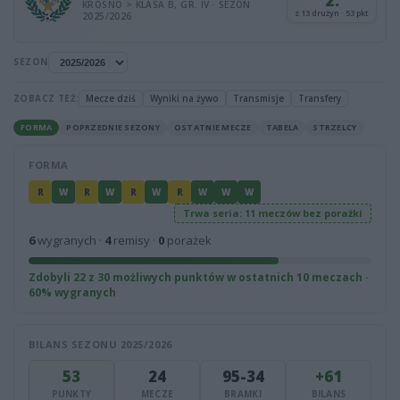
2.
KROSNO > KLASA B, GR. IV · SEZON
z 13 drużyn · 53 pkt
2025/2026
SEZON
ZOBACZ TEŻ:
Mecze dziś
Wyniki na żywo
Transmisje
Transfery
FORMA
POPRZEDNIE SEZONY
OSTATNIE MECZE
TABELA
STRZELCY
FORMA
R
W
R
W
R
W
R
W
W
W
Trwa seria: 11 meczów bez porażki
6
wygranych ·
4
remisy ·
0
porażek
Zdobyli 22 z 30 możliwych punktów w ostatnich 10 meczach ·
60% wygranych
BILANS SEZONU 2025/2026
53
24
95-34
+61
PUNKTY
MECZE
BRAMKI
BILANS