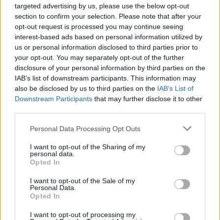
8
12
17
50-26
Pasja Krosno
targeted advertising by us, please use the below opt-out
section to confirm your selection. Please note that after your
9
12
14
21-34
Victoria Kobylany
opt-out request is processed you may continue seeing
10
12
12
35-36
Nurt Potok
interest-based ads based on personal information utilized by
11
12
9
11-43
Piastovia Miejsce Piastowe
us or personal information disclosed to third parties prior to
your opt-out. You may separately opt-out of the further
12
12
3
18-60
Iskra Wróblik Szlachecki
disclosure of your personal information by third parties on the
13
12
2
15-59
LKS Łęki Strzyżowskie
IAB’s list of downstream participants. This information may
also be disclosed by us to third parties on the
IAB’s List of
M
mecze,
Pkt
punkty ·
zwycięstwo
remis
porażka
Downstream Participants
that may further disclose it to other
third parties.
Iwełka Iwla - mecze rozegrane na wyjeździe
Please note that this website/app uses one or more Google
Personal Data Processing Opt Outs
LP
DRUŻYNA
M
PKT
GOLE
FORMA
services and may gather and store information including but
1
12
31
57-18
Rędzinianka Wojaszówka
not limited to your visit or usage behaviour. You may click to
I want to opt-out of the Sharing of my
personal data.
2
grant or deny consent to Google and its third-party tags to
12
29
43-17
Guzikówka Krosno
Opted In
use your data for below specified purposes in below Google
3
12
28
48-21
Iwełka Iwla
consent section.
I want to opt-out of the Sale of my
4
12
25
39-16
Nafta Chorkówka
Personal Data.
Opted In
5
12
19
33-25
Pasja Krosno
6
12
18
26-26
Huragan Jasionka
I want to opt-out of processing my