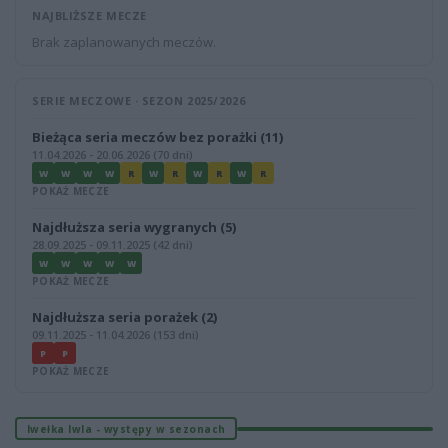
NAJBLIŻSZE MECZE
Brak zaplanowanych meczów.
SERIE MECZOWE · SEZON 2025/2026
Bieżąca seria meczów bez porażki (11)
11.04.2026 - 20.06.2026 (70 dni)
W
W
W
W
R
W
R
W
R
W
R
POKAŻ MECZE
Najdłuższa seria wygranych (5)
28.09.2025 - 09.11.2025 (42 dni)
W
W
W
W
W
POKAŻ MECZE
Najdłuższa seria porażek (2)
09.11.2025 - 11.04.2026 (153 dni)
P
P
POKAŻ MECZE
Iwełka Iwla - występy w sezonach