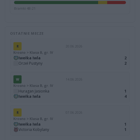
Bramki 48-21
OSTATNIE MECZE
R
20.06.2026
Krosno > Klasa B, gr. IV
Iwełka Iwla
2
Orzeł Pustyny
2
W
14.06.2026
Krosno > Klasa B, gr. IV
Huragan Jasionka
1
Iwełka Iwla
4
R
07.06.2026
Krosno > Klasa B, gr. IV
Iwełka Iwla
1
Victoria Kobylany
1