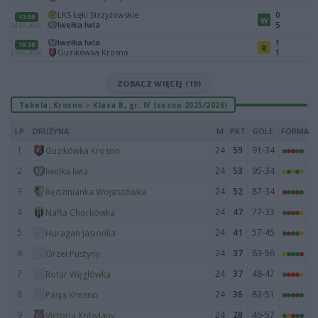
LKS Łęki Strzyżowskie
0
12:00
W
Iwełka Iwla
5
04.06.2026
Iwełka Iwla
1
16:30
R
Guzikówka Krosno
1
23.05.2026
ZOBACZ WIĘCEJ (19)
Tabela: Krosno > Klasa B, gr. IV (sezon 2025/2026)
LP
DRUŻYNA
M
PKT
GOLE
FORMA
1
24
59
91-34
Guzikówka Krosno
2
24
53
95-34
Iwełka Iwla
3
24
52
87-34
Rędzinianka Wojaszówka
4
24
47
77-33
Nafta Chorkówka
5
24
41
57-45
Huragan Jasionka
6
24
37
63-56
Orzeł Pustyny
7
24
37
48-47
Rotar Węglówka
8
24
36
83-51
Pasja Krosno
9
24
28
46-57
Victoria Kobylany