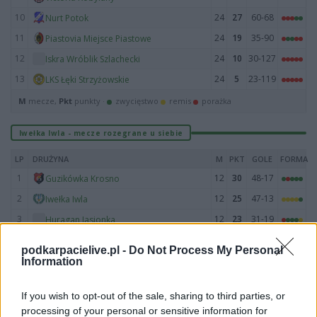
10
24
27
60-68
Nurt Potok
11
24
19
35-90
Piastovia Miejsce Piastowe
12
24
10
30-127
Iskra Wróblik Szlachecki
13
24
5
23-119
LKS Łęki Strzyżowskie
M
mecze,
Pkt
punkty ·
zwycięstwo
remis
porażka
Iwełka Iwla - mecze rozegrane u siebie
LP
DRUŻYNA
M
PKT
GOLE
FORMA
1
12
30
48-17
Guzikówka Krosno
2
12
25
47-13
Iwełka Iwla
3
12
23
31-19
Huragan Jasionka
4
12
22
38-17
Nafta Chorkówka
podkarpacielive.pl -
Do Not Process My Personal
5
12
21
30-16
Rędzinianka Wojaszówka
Information
6
12
20
31-23
Orzeł Pustyny
If you wish to opt-out of the sale, sharing to third parties, or
7
12
20
30-27
Rotar Węglówka
processing of your personal or sensitive information for