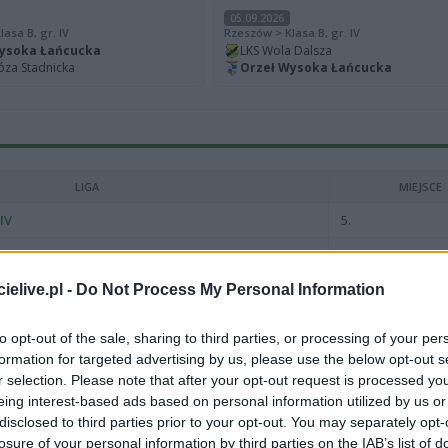
05.09.2026
asa B, gr. IV
Rzeszów > Klasa B, gr. IV
ysoka Łańcucka
LKS Wola Dalsza
zóza Stadnicka
Orzeł Wysoka Łańcucka
LIGA
MIEJSCE
IV
5.
IV
3.
elive.pl -
Do Not Process My Personal Information
III
5.
III
10.
to opt-out of the sale, sharing to third parties, or processing of your per
formation for targeted advertising by us, please use the below opt-out s
III
11.
r selection. Please note that after your opt-out request is processed y
eing interest-based ads based on personal information utilized by us or
ZOBACZ WIĘCEJ (12)
disclosed to third parties prior to your opt-out. You may separately opt-
losure of your personal information by third parties on the IAB’s list of