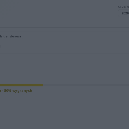
SEZON
da transferowa
h · 50% wygranych