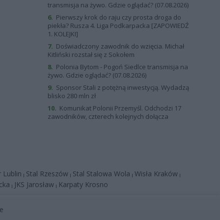
transmisja na żywo. Gdzie oglądać? (07.08.2026)
6.
Pierwszy krok do raju czy prosta droga do
piekła? Rusza 4. Liga Podkarpacka [ZAPOWIEDŹ
1. KOLEJKI]
7.
Doświadczony zawodnik do wzięcia. Michał
Kitliński rozstał się z Sokołem
8.
Polonia Bytom - Pogoń Siedlce transmisja na
żywo. Gdzie oglądać? (07.08.2026)
9.
Sponsor Stali z potężną inwestycją. Wydadzą
blisko 280 mln zł
10.
Komunikat Polonii Przemyśl. Odchodzi 17
zawodników, czterech kolejnych dołącza
 Lublin
Stal Rzeszów
Stal Stalowa Wola
Wisła Kraków
|
|
|
|
cka
JKS Jarosław
Karpaty Krosno
|
|
we