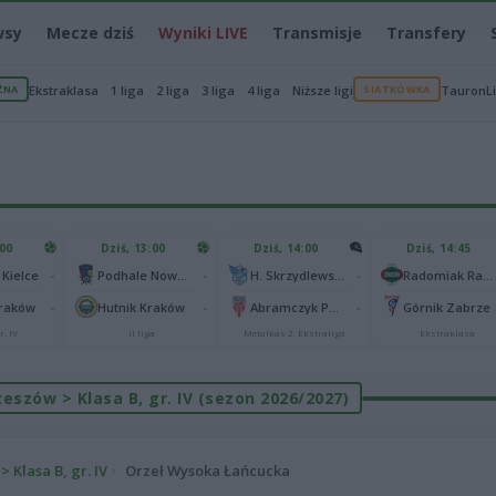
wsy
Mecze dziś
Wyniki LIVE
Transmisje
Transfery
ŻNA
Ekstraklasa
1 liga
2 liga
3 liga
4 liga
Niższe ligi
SIATKÓWKA
TauronL
:00
Dziś, 13:00
Dziś, 14:00
Dziś, 14:45
-
-
-
 Kielce
Podhale Nowy Targ
H. Skrzydlewska Orzeł Łódź
Radomiak Radom
-
-
-
Kraków
Hutnik Kraków
Abramczyk Polonia Bydgoszcz
Górnik Zabrze
r. IV
II liga
Metalkas 2. Ekstraliga
Ekstraklasa
eszów > Klasa B, gr. IV (sezon 2026/2027)
 Klasa B, gr. IV
Orzeł Wysoka Łańcucka