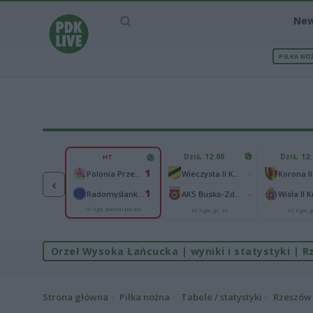
Ne
PIŁKA NO
IEC MECZU
Dziś, 12:00
Dziś, 12
HT
1
1
Polonia Warszawa
-
Polonia Przemyśl
Wieczysta II Kraków
Korona II
‹
1
1
ch Chorzów
-
Radomyślanka Radomyśl Wielki
AKS Busko-Zdrój
Wisła II 
IV liga podkarpacka
I liga
III liga, gr. IV
III liga, g
Orzeł Wysoka Łańcucka | wyniki i statystyki | Rz
Strona główna
Piłka nożna
Tabele / statystyki
Rzeszów >