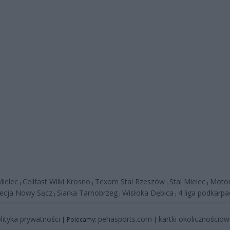
ielec
Cellfast Wilki Krosno
Texom Stal Rzeszów
Stal Mielec
Motor
|
|
|
|
ecja Nowy Sącz
Siarka Tarnobrzeg
Wisłoka Dębica
4 liga podkarpa
|
|
|
lityka prywatności
pehasports.com
kartki okolicznościo
| Polecamy:
|