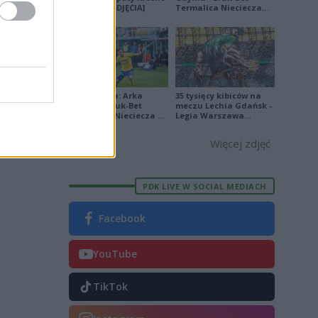
na remis [ZDJĘCIA]
Termalica Nieciecza
[ZDJĘCIA]
Ekstraklasa: Arka
35 tysięcy kibiców na
Gdynia - Bruk-Bet
meczu Lechia Gdańsk -
Termalica Nieciecza 2-
Legia Warszawa
3 [ZDJĘCIA]
[OPRAWA, ZDJĘCIA]
Więcej zdjęć
PDK LIVE W SOCIAL MEDIACH
Facebook
YouTube
TikTok