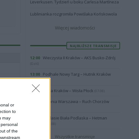
Leverkusen. Tydzień u boku Carlesa Martíneza
Lublinianka rozgromiła Powiślaka Końskowola
Więcej wiadomości
NAJBLIŻSZE TRANSMISJE
Wieczysta II Kraków – AKS Busko-Zdrój
12:00
(Dziś)
Podhale Nowy Targ – Hutnik Kraków
13:00
(Dziś)
Wisła Kraków – Wisła Płock
20:30
(07.08)
Polonia Warszawa – Ruch Chorzów
20:30
sonal or
(07.08)
ection to
Podlasie Biała Podlaska – Hetman
ou may
19:57
Zamość
(07.08)
 personal
out of the
Wszystkie transmisje
 downstream