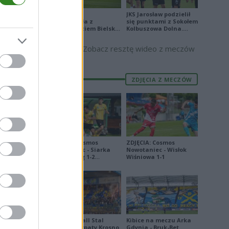
Stal Mielec
JKS Jarosław podzielił
zremisowała z
się punktami z Sokołem
Podbeskidziem Bielsko-
Kolbuszowa Dolna.
Biała. Zobacz skrót
Zobacz skrót
Zobacz resztę wideo z meczów
ZDJĘCIA Z MECZÓW
ZDJĘCIA: Cosmos
ZDJĘCIA: Cosmos
Nowotaniec - Siarka
Nowotaniec - Wisłok
Tarnobrzeg 1-2
Wiśniowa 1-1
[PUCHAR POLSKI]
Derby Ekoball Stal
Kibice na meczu Arka
Sanok - Karpaty Krosno
Gdynia - Bruk-Bet