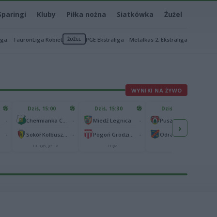
Sparingi
Kluby
Piłka nożna
Siatkówka
Żużel
iga
TauronLiga Kobiet
ŻUŻEL
PGE Ekstraliga
Metalkas 2. Ekstraliga
WYNIKI NA ŻYWO
Dziś, 15:00
Dziś, 15:30
Dziś, 15:30
-
-
-
-
Chełmianka Chełm
Miedź Legnica
Puszcza Niepołomice
›
-
-
-
-
Sokół Kolbuszowa Dolna
Pogoń Grodzisk Mazowiecki
Odra Opole
III liga, gr. IV
I liga
I liga