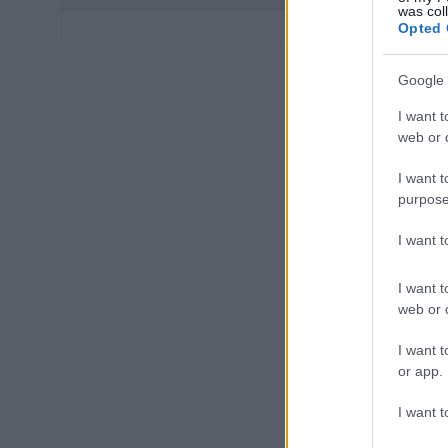
was col
Opted 
Google 
I want t
web or d
I want t
purpose
I want 
I want t
web or d
I want t
or app.
I want t