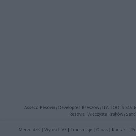
Asseco Resovia
Developres Rzeszów
ITA TOOLS Stal M
|
|
Resovia
Wieczysta Kraków
Sand
|
|
Mecze dziś
Wyniki LIVE
Transmisje
O nas
Kontakt
Po
|
|
|
|
|