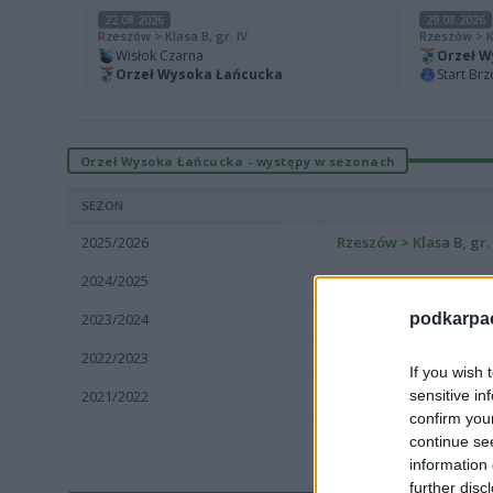
22.08.2026
29.08.2026
Rzeszów > Klasa B, gr. IV
Rzeszów > Kl
Wisłok Czarna
Orzeł W
Orzeł Wysoka Łańcucka
Start Br
Orzeł Wysoka Łańcucka - występy w sezonach
SEZON
2025/2026
Rzeszów > Klasa B, gr. 
2024/2025
Rzeszów > Klasa B, gr. 
podkarpaci
2023/2024
Rzeszów > Klasa B, gr. 
2022/2023
Rzeszów > Klasa B, gr. 
If you wish 
sensitive in
2021/2022
Rzeszów > Klasa B, gr. 
confirm you
continue se
information 
further disc