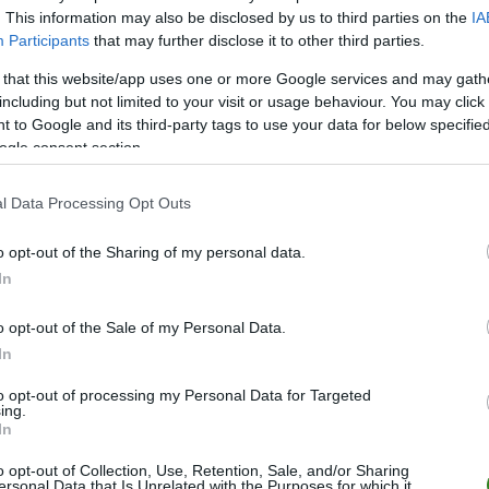
. This information may also be disclosed by us to third parties on the
IA
Participants
that may further disclose it to other third parties.
 that this website/app uses one or more Google services and may gath
M
PKT
Z
R
P
GOL
including but not limited to your visit or usage behaviour. You may click 
 to Google and its third-party tags to use your data for below specifi
wo
remis
porażka
ogle consent section.
l Data Processing Opt Outs
M
PKT
Z
R
P
GOL
o opt-out of the Sharing of my personal data.
wo
remis
porażka
In
o opt-out of the Sale of my Personal Data.
In
M
PKT
Z
R
P
GOL
wo
remis
porażka
to opt-out of processing my Personal Data for Targeted
ing.
In
o opt-out of Collection, Use, Retention, Sale, and/or Sharing
KARZ
BRAMKI
ersonal Data that Is Unrelated with the Purposes for which it