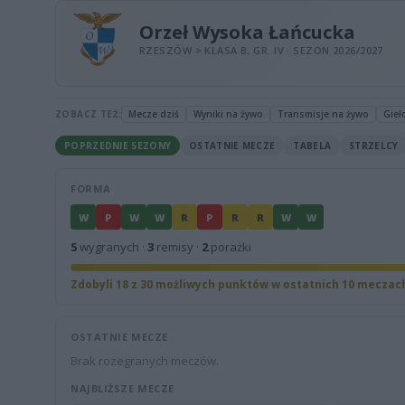
Orzeł Wysoka Łańcucka
RZESZÓW > KLASA B, GR. IV · SEZON 2026/2027
ZOBACZ TEŻ:
Mecze dziś
Wyniki na żywo
Transmisje na żywo
Gieł
POPRZEDNIE SEZONY
OSTATNIE MECZE
TABELA
STRZELCY
FORMA
W
P
W
W
R
P
R
R
W
W
5
wygranych ·
3
remisy ·
2
porażki
Zdobyli 18 z 30 możliwych punktów w ostatnich 10 meczac
OSTATNIE MECZE
Brak rozegranych meczów.
NAJBLIŻSZE MECZE