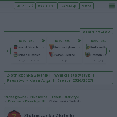
MECZE DZIŚ
WYNIKI LIVE
TRANSMISJE
NEWSY
WYNIKI NA ŻYWO
U
Dziś, 17:30
Dziś, 18:00
Dziś, 19:57
65
lonia Bydgoszcz
-
-
-
Górnik Strachocina
Polonia Bytom
Podlasie Biała Podlaska
‹
›
25
-
-
-
Igloopol Dębica
Pogoń Siedlce
Hetman Zamość
aliga
IV liga podkarpacka
I liga
III liga, gr. IV
Złotniczanka Złotniki | wyniki i statystyki |
Rzeszów > Klasa A, gr. III (sezon 2026/2027)
Strona główna
Piłka nożna
Tabele / statystyki
Rzeszów > Klasa A, gr. III
Złotniczanka Złotniki
Złotniczanka Złotniki