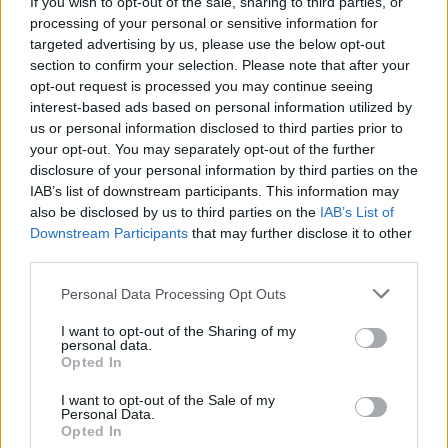
If you wish to opt-out of the sale, sharing to third parties, or
oglądać? (03.05.2026)
processing of your personal or sensitive information for
targeted advertising by us, please use the below opt-out
2026-04-30 13:07
section to confirm your selection. Please note that after your
Gdzie oglądać transmisję na żywo z meczu Złotniczanka Złotniki
opt-out request is processed you may continue seeing
- Jutrzenka Ławnica? Spotkanie w niedzielę, 3 maja 2026 roku o
interest-based ads based on personal information utilized by
godz. 14:00 w ramach Rzeszów > Klasa B, gr. V (20. kolejka).
us or personal information disclosed to third parties prior to
Poniżej szczegóły transmisji. Złotniczanka Złotniki - Jutrzenka
your opt-out. You may separately opt-out of the further
Ławnica. Gdzie oglądać transmisj...
disclosure of your personal information by third parties on the
IAB’s list of downstream participants. This information may
Czytaj więcej
also be disclosed by us to third parties on the
IAB’s List of
Downstream Participants
that may further disclose it to other
third parties.
Złotniczanka
Złotniki - LKS
Please note that this website/app uses one or more Google
Personal Data Processing Opt Outs
services and may gather and store information including but
Dębiaki
not limited to your visit or usage behaviour. You may click to
I want to opt-out of the Sharing of my
transmisja na
personal data.
grant or deny consent to Google and its third-party tags to
Opted In
żywo. Gdzie
use your data for below specified purposes in below Google
consent section.
oglądać? (19.04.2026)
I want to opt-out of the Sale of my
Personal Data.
2026-04-17 09:16
Opted In