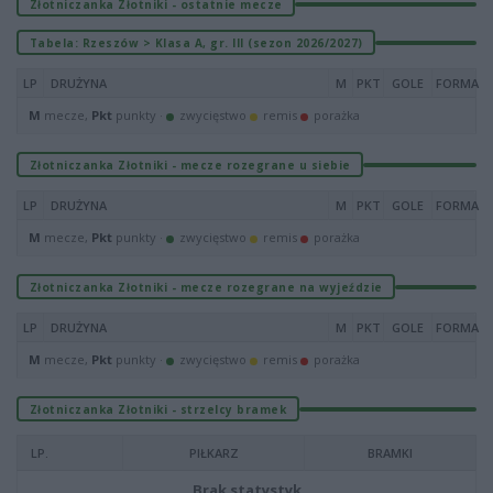
Złotniczanka Złotniki - ostatnie mecze
Tabela: Rzeszów > Klasa A, gr. III (sezon 2026/2027)
LP
DRUŻYNA
M
PKT
GOLE
FORMA
M
mecze,
Pkt
punkty ·
zwycięstwo
remis
porażka
Złotniczanka Złotniki - mecze rozegrane u siebie
LP
DRUŻYNA
M
PKT
GOLE
FORMA
M
mecze,
Pkt
punkty ·
zwycięstwo
remis
porażka
Złotniczanka Złotniki - mecze rozegrane na wyjeździe
LP
DRUŻYNA
M
PKT
GOLE
FORMA
M
mecze,
Pkt
punkty ·
zwycięstwo
remis
porażka
Złotniczanka Złotniki - strzelcy bramek
LP.
PIŁKARZ
BRAMKI
Brak statystyk