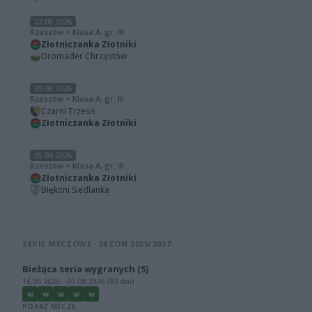
22.08.2026
Rzeszów > Klasa A, gr. III
Złotniczanka Złotniki
Dromader Chrząstów
29.08.2026
Rzeszów > Klasa A, gr. III
Czarni Trześń
Złotniczanka Złotniki
05.09.2026
Rzeszów > Klasa A, gr. III
Złotniczanka Złotniki
Błękitni Siedlanka
SERIE MECZOWE · SEZON 2026/2027
Bieżąca seria wygranych (5)
16.05.2026 - 07.08.2026 (83 dni)
W
W
W
W
W
POKAŻ MECZE