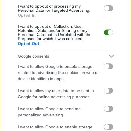
Transmisja na żywo z meczu Złotniczanka Złotniki - LKS
I want to opt-out of processing my
Dębiaki. Spotkanie zostanie rozegrane w niedzielę, 19 kwietnia
Personal Data for Targeted Advertising.
2026 roku o godz. 11:00 w ramach rozgrywek Rzeszów &gt;
Opted In
Klasa B, gr. V (18. kolejka). Sprawdź gdzie oglądać transmisję
online. Złotniczanka Złotniki - LKS Dębiaki. Gdzi...
I want to opt-out of Collection, Use,
Retention, Sale, and/or Sharing of my
Personal Data that Is Unrelated with the
Czytaj więcej
Purposes for which it was collected.
Opted Out
sparing: Ostrovia
Google consents
Ostrowy
I want to allow Google to enable storage
Baranowskie -
related to advertising like cookies on web or
device identifiers in apps.
Złotniczanka
Złotniki 2-3
I want to allow my user data to be sent to
Google for online advertising purposes.
2016-02-06 09:18
Złotniczanka Złotniki wygrała 3-2 w sparingu z Ostrovią Ostrowy
I want to allow Google to send me
Baranowskie. &nbsp; Bramki dla drużyny z Ostrów
personalized advertising.
Baranowskich strzelili Filip Ziółkowski oraz zawodnik testowany.
&nbsp; Dwa gole dla Złotniczanki zdobył były gracz Ostrovii
I want to allow Google to enable storage
Jacek Cyganowski, a jedno trafienie dorzucił Wa...