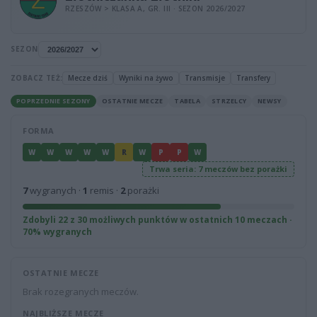
RZESZÓW > KLASA A, GR. III · SEZON 2026/2027
SEZON
ZOBACZ TEŻ:
Mecze dziś
Wyniki na żywo
Transmisje
Transfery
POPRZEDNIE SEZONY
OSTATNIE MECZE
TABELA
STRZELCY
NEWSY
FORMA
W
W
W
W
W
R
W
P
P
W
Trwa seria: 7 meczów bez porażki
7
wygranych ·
1
remis ·
2
porażki
Zdobyli 22 z 30 możliwych punktów w ostatnich 10 meczach ·
70% wygranych
OSTATNIE MECZE
Brak rozegranych meczów.
NAJBLIŻSZE MECZE