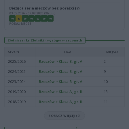
Bieżąca seria meczów bez porażki (7)
03.05.2026 - 07.08.2026 (96 dni)
W
R
W
W
W
W
W
POKAŻ MECZE
Złotniczanka Złotniki - występy w sezonach
SEZON
LIGA
MIEJSCE
2025/2026
Rzeszów > Klasa B, gr. V
2.
2024/2025
Rzeszów > Klasa B, gr. V
9.
2023/2024
Rzeszów > Klasa B, gr. V
10.
2019/2020
Rzeszów > Klasa A, gr. III
13.
2018/2019
Rzeszów > Klasa A, gr. III
11.
ZOBACZ WIĘCEJ (9)