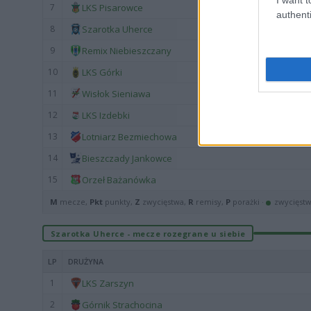
7
LKS Pisarowce
authenti
8
Szarotka Uherce
9
Remix Niebieszczany
10
LKS Górki
11
Wisłok Sieniawa
12
LKS Izdebki
13
Lotniarz Bezmiechowa
14
Bieszczady Jankowce
15
Orzeł Bażanówka
M
mecze,
Pkt
punkty,
Z
zwycięstwa,
R
remisy,
P
porażki ·
zwycięst
Szarotka Uherce - mecze rozegrane u siebie
LP
DRUŻYNA
1
LKS Zarszyn
2
Górnik Strachocina