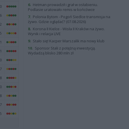
6.
Hetman prowadził i grał w osłabieniu.
0
Podlasie uratowało remis w końcówce
6
7.
Polonia Bytom - Pogoń Siedlce transmisja na
żywo. Gdzie oglądać? (07.08.2026)
2
8.
Korona II Kielce - Wisła II Kraków na żywo.
5
Wynik i relacja LIVE
9.
Stało się! Kacper Marszalik ma nowy klub
1
10.
Sponsor Stali z potężną inwestycją.
1
Wydadzą blisko 280 mln zł
0
7
8
0
8
7
5