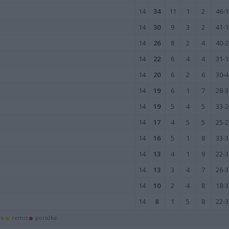
14
34
11
1
2
46-1
14
30
9
3
2
41-1
14
26
8
2
4
40-2
14
22
6
4
4
31-1
14
20
6
2
6
30-4
14
19
6
1
7
28-3
14
19
5
4
5
33-2
14
17
4
5
5
25-2
14
16
5
1
8
33-3
14
13
4
1
9
22-3
14
13
3
4
7
26-3
14
10
2
4
8
18-3
14
8
1
5
8
22-3
wo
remis
porażka