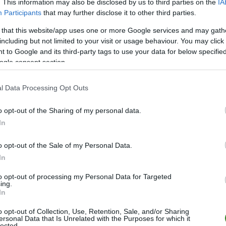
. This information may also be disclosed by us to third parties on the
IA
Participants
that may further disclose it to other third parties.
LIGA
MIEJSCE
 that this website/app uses one or more Google services and may gath
11.
including but not limited to your visit or usage behaviour. You may click 
 to Google and its third-party tags to use your data for below specifi
8.
ogle consent section.
10.
l Data Processing Opt Outs
12.
wa
17.
o opt-out of the Sharing of my personal data.
In
ZOBACZ WIĘCEJ (12)
o opt-out of the Sale of my Personal Data.
In
to opt-out of processing my Personal Data for Targeted
ing.
In
o opt-out of Collection, Use, Retention, Sale, and/or Sharing
ersonal Data that Is Unrelated with the Purposes for which it
lected.