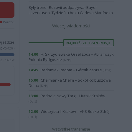
Były trener Resovii podpatrywał Bayer
Leverkusen. Tydzień u boku Carlesa Martíneza
Porażki
Więcej wiadomości
yjeździe
NAJBLIŻSZE TRANSMISJE
pkt
(42%)
H. Skrzydlewska Orzeł Łódź – Abramczyk
14:00
Polonia Bydgoszcz
(Dziś)
e · 14 pkt
Radomiak Radom – Górnik Zabrze
14:45
(Dziś)
Chełmianka Chełm – Sokół Kolbuszowa
15:00
Dolna
(Dziś)
Podhale Nowy Targ – Hutnik Kraków
13:00
(Dziś)
Wieczysta II Kraków – AKS Busko-Zdrój
12:00
(Dziś)
Wszystkie transmisje