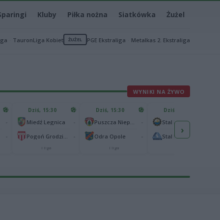
Sparingi
Kluby
Piłka nożna
Siatkówka
Żużel
iga
TauronLiga Kobiet
ŻUŻEL
PGE Ekstraliga
Metalkas 2. Ekstraliga
WYNIKI NA ŻYWO
Dziś, 15:30
Dziś, 15:30
Dziś, 15:30
-
-
-
-
Miedź Legnica
Puszcza Niepołomice
Stal Mielec
›
-
-
-
-
lna
Pogoń Grodzisk Mazowiecki
Odra Opole
Stal Rzeszów
I liga
I liga
I liga