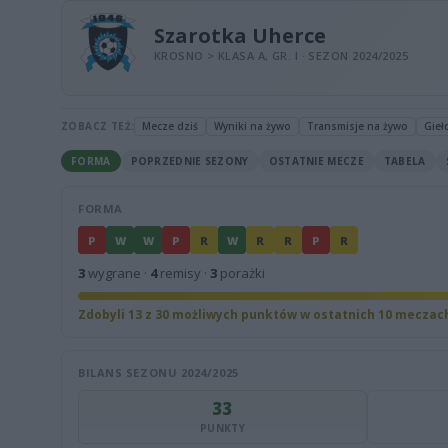
Szarotka Uherce
KROSNO > KLASA A, GR. I · SEZON 2024/2025
ZOBACZ TEŻ:
Mecze dziś
Wyniki na żywo
Transmisje na żywo
Gieł
FORMA
POPRZEDNIE SEZONY
OSTATNIE MECZE
TABELA
FORMA
P
W
W
P
R
W
R
R
P
R
3
wygrane ·
4
remisy ·
3
porażki
Zdobyli 13 z 30 możliwych punktów w ostatnich 10 meczac
BILANS SEZONU 2024/2025
33
PUNKTY