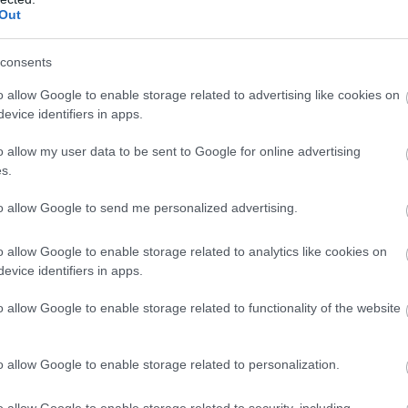
Out
consents
o allow Google to enable storage related to advertising like cookies on
evice identifiers in apps.
o allow my user data to be sent to Google for online advertising
ZOBACZ WIĘCEJ (23)
s.
to allow Google to send me personalized advertising.
M
PKT
Z
R
P
GOL
28
70
23
1
4
107-
o allow Google to enable storage related to analytics like cookies on
evice identifiers in apps.
28
68
21
5
2
109-
28
60
18
6
4
69-2
o allow Google to enable storage related to functionality of the website
28
52
15
7
6
66-4
28
49
15
4
9
67-4
o allow Google to enable storage related to personalization.
28
42
13
3
12
62-5
o allow Google to enable storage related to security, including