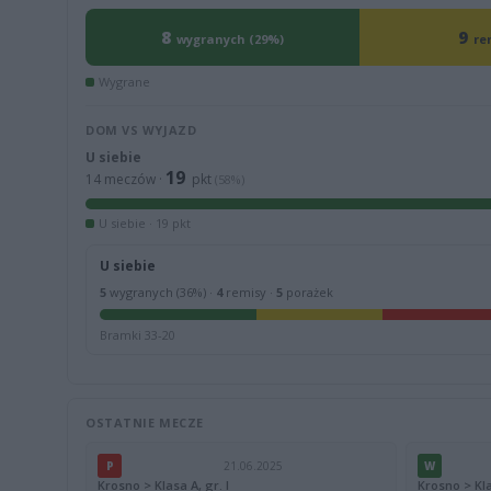
8
9
wygranych (29%)
re
Wygrane
DOM VS WYJAZD
U siebie
19
14 meczów ·
pkt
(58%)
U siebie · 19 pkt
U siebie
5
wygranych (36%) ·
4
remisy ·
5
porażek
Bramki 33-20
OSTATNIE MECZE
P
21.06.2025
W
Krosno > Klasa A, gr. I
Krosno > Kla