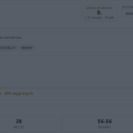
SEZON
AKTUALNE MIEJSCE
8.
z 15 drużyn · 33 pkt
da transferowa
STRZELCY
NEWSY
h · 30% wygranych
28
56-56
MECZE
BRAMKI