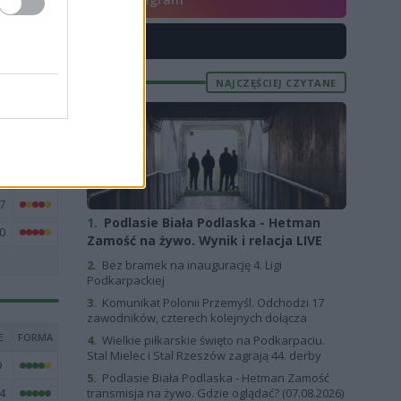
3
6
X
2
NAJCZĘŚCIEJ CZYTANE
9
2
9
4
7
1.
Podlasie Biała Podlaska - Hetman
0
Zamość na żywo. Wynik i relacja LIVE
2.
Bez bramek na inaugurację 4. Ligi
Podkarpackiej
3.
Komunikat Polonii Przemyśl. Odchodzi 17
zawodników, czterech kolejnych dołącza
E
FORMA
4.
Wielkie piłkarskie święto na Podkarpaciu.
Stal Mielec i Stal Rzeszów zagrają 44. derby
9
5.
Podlasie Biała Podlaska - Hetman Zamość
4
transmisja na żywo. Gdzie oglądać? (07.08.2026)