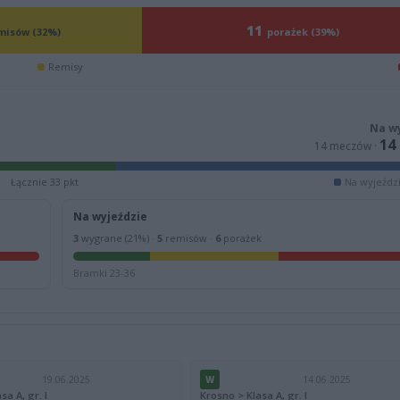
11
misów (32%)
porażek (39%)
Remisy
Na w
14
14 meczów ·
Łącznie 33 pkt
Na wyjeździ
Na wyjeździe
3
wygrane (21%) ·
5
remisów ·
6
porażek
Bramki 23-36
19.06.2025
W
14.06.2025
sa A, gr. I
Krosno > Klasa A, gr. I