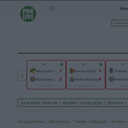
Ne
PIŁKA NO
IEC MECZU
62'
61'
21'
2
1
1
Polonia Przemyśl
Wieczysta II Kraków
Korona II Kielce
‹
1
2
0
Radomyślanka Radomyśl Wielki
AKS Busko-Zdrój
Wisła II Kraków
Hutnik 
III liga, gr. IV
III liga, gr. IV
II lig
liga podkarpacka
Szarotka Uherce | wyniki i statystyki | Krosno > 
Strona główna
Piłka nożna
Tabele / statystyki
Krosno > 