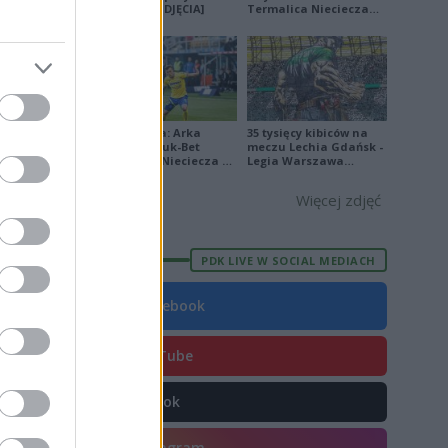
na remis [ZDJĘCIA]
Termalica Nieciecza
3
[ZDJĘCIA]
W
6
1
P
2
1
R
1
Ekstraklasa: Arka
35 tysięcy kibiców na
Gdynia - Bruk-Bet
meczu Lechia Gdańsk -
Termalica Nieciecza 2-
Legia Warszawa
3 [ZDJĘCIA]
[OPRAWA, ZDJĘCIA]
Więcej zdjęć
E
FORMA
PDK LIVE W SOCIAL MEDIACH
31
22
Facebook
7
YouTube
0
2
TikTok
9
Instagram