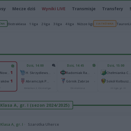
wsy
Mecze dziś
Wyniki LIVE
Transmisje
Transfery
ŻNA
Ekstraklasa
1 liga
2 liga
3 liga
4 liga
Niższe ligi
SIATKÓWKA
TauronL
Dziś, 14:00
Dziś, 14:45
Dziś, 15:00
1
-
-
Podhale Nowy Targ
H. Skrzydlewska Orzeł Łódź
Radomiak Radom
Chełmianka Chełm
1
-
-
Kraków
Abramczyk Polonia Bydgoszcz
Górnik Zabrze
Sokół Kolbuszowa Do
a
Metalkas 2. Ekstraliga
Ekstraklasa
III liga, gr. IV
Klasa A, gr. I (sezon 2024/2025)
Klasa A, gr. I
Szarotka Uherce