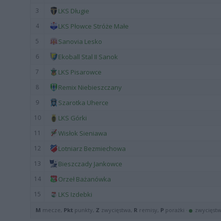
3
LKS Długie
4
LKS Płowce Stróże Małe
5
Sanovia Lesko
6
Ekoball Stal II Sanok
7
LKS Pisarowce
8
Remix Niebieszczany
9
Szarotka Uherce
10
LKS Górki
11
Wisłok Sieniawa
12
Lotniarz Bezmiechowa
13
Bieszczady Jankowce
14
Orzeł Bażanówka
15
LKS Izdebki
M
mecze,
Pkt
punkty,
Z
zwycięstwa,
R
remisy,
P
porażki ·
zwycięst