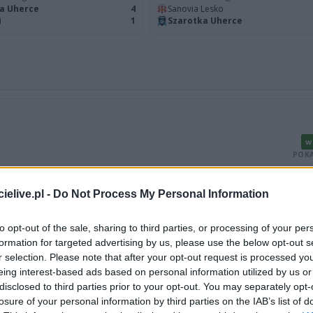
a Uherce
4
Sanovia Lesko
i
1
Szarotka Uherce
W
POKA
R
W
W
elive.pl -
Do Not Process My Personal Information
POKA
to opt-out of the sale, sharing to third parties, or processing of your per
POKA
formation for targeted advertising by us, please use the below opt-out s
r selection. Please note that after your opt-out request is processed y
eing interest-based ads based on personal information utilized by us or
POKA
disclosed to third parties prior to your opt-out. You may separately opt-
losure of your personal information by third parties on the IAB’s list of