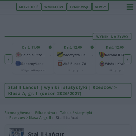
MECZE DZIŚ
WYNIKI LIVE
TRANSMISJE
NEWSY
WYNIKI NA ŻYWO
U
Dziś, 11:00
Dziś, 12:00
Dziś, 12:00
1
Polonia Warszawa
-
-
-
Polonia Przemyśl
Wieczysta II Kraków
Korona II Kielce
‹
›
1
ów
-
-
-
Radomyślanka Radomyśl Wielki
AKS Busko-Zdrój
Wisła II Kraków
IV liga podkarpacka
III liga, gr. IV
III liga, gr. IV
Stal II Łańcut | wyniki i statystyki | Rzeszów >
Klasa A, gr. II (sezon 2026/2027)
Strona główna
Piłka nożna
Tabele / statystyki
Rzeszów > Klasa A, gr. II
Stal II Łańcut
Stal II Łańcut