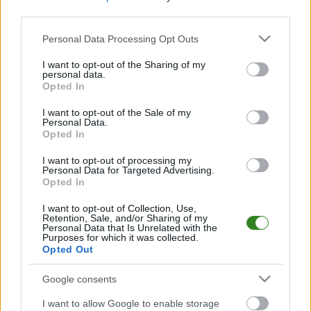
third parties.
Stal II Łańcut - ostatnie mecze
Please note that this website/app uses one or more Google
Personal Data Processing Opt Outs
Tabela: Rzeszów > Klasa A, gr. II (sezon 2026/2027)
services and may gather and store information including but
not limited to your visit or usage behaviour. You may click to
I want to opt-out of the Sharing of my
LP
DRUŻYNA
M
PKT
GOLE
FORMA
personal data.
grant or deny consent to Google and its third-party tags to
Opted In
M
mecze,
Pkt
punkty ·
zwycięstwo
remis
porażka
use your data for below specified purposes in below Google
consent section.
I want to opt-out of the Sale of my
Stal II Łańcut - mecze rozegrane u siebie
Personal Data.
Opted In
LP
DRUŻYNA
M
PKT
GOLE
FORMA
I want to opt-out of processing my
M
mecze,
Pkt
punkty ·
zwycięstwo
remis
porażka
Personal Data for Targeted Advertising.
Opted In
Stal II Łańcut - mecze rozegrane na wyjeździe
I want to opt-out of Collection, Use,
Retention, Sale, and/or Sharing of my
LP
DRUŻYNA
M
PKT
GOLE
FORMA
Personal Data that Is Unrelated with the
Purposes for which it was collected.
M
mecze,
Pkt
punkty ·
zwycięstwo
remis
porażka
Opted Out
Stal II Łańcut - strzelcy bramek
Google consents
LP.
PIŁKARZ
BRAMKI
I want to allow Google to enable storage