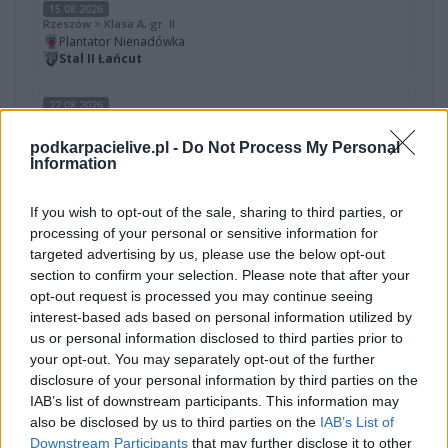
15.08.2026
Rzeszów > Klasa A, gr. II
Plantator Nienadówka
Stal II Łańcut
22.08.2026
Rzeszów > Klasa A, gr. II
Stal II Łańcut
podkarpacielive.pl -
Do Not Process My Personal
Grodziszczanka Grodzisko Dolne
Information
29.08.2026
If you wish to opt-out of the sale, sharing to third parties, or
Rzeszów > Klasa A, gr. II
processing of your personal or sensitive information for
Grom Handzlówka
Stal II Łańcut
targeted advertising by us, please use the below opt-out
section to confirm your selection. Please note that after your
opt-out request is processed you may continue seeing
interest-based ads based on personal information utilized by
Stal II Łańcut - występy w sezonach
us or personal information disclosed to third parties prior to
your opt-out. You may separately opt-out of the further
SEZON
LIGA
MIEJSCE
disclosure of your personal information by third parties on the
2020/2021
IAB’s list of downstream participants. This information may
Rzeszów > Klasa B, gr. III
9.
also be disclosed by us to third parties on the
IAB’s List of
Downstream Participants
that may further disclose it to other