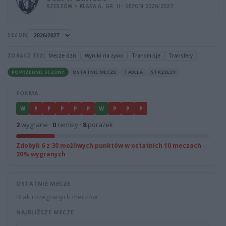
RZESZÓW > KLASA A, GR. II · SEZON 2026/2027
SEZON
ZOBACZ TEŻ:
Mecze dziś
Wyniki na żywo
Transmisje
Transfery
POPRZEDNIE SEZONY
OSTATNIE MECZE
TABELA
STRZELCY
FORMA
W
P
P
P
P
P
W
P
P
P
2
wygrane ·
0
remisy ·
8
porażek
Zdobyli 6 z 30 możliwych punktów w ostatnich 10 meczach ·
20% wygranych
OSTATNIE MECZE
Brak rozegranych meczów.
NAJBLIŻSZE MECZE