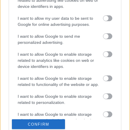
related to advertising like cookies on web or
device identifiers in apps.
Zobacz komentarze
I want to allow my user data to be sent to
Google for online advertising purposes.
I want to allow Google to send me
NASTĘPNY ARTYKUŁ
personalized advertising.
2026-07-06 15:03
Plan przygotowań Pogoni Leżajsk do
I want to allow Google to enable storage
sezonu 2026/2027
related to analytics like cookies on web or
device identifiers in apps.
I want to allow Google to enable storage
Asseco Resovia
Developres Rzeszów
ITA TOOLS Stal Mielec
related to functionality of the website or app.
|
|
|
Cellfast Wilki Krosno
Texom Stal Rzeszów
Stal Mielec
|
|
|
I want to allow Google to enable storage
Motor Lublin
Stal Rzeszów
Stal Stalowa Wola
Wisła Kraków
|
|
|
|
related to personalization.
Resovia
Wieczysta Kraków
Sandecja Nowy Sącz
|
|
|
Siarka Tarnobrzeg
Wisłoka Dębica
4 liga podkarpacka
|
|
|
I want to allow Google to enable storage
JKS Jarosław
Karpaty Krosno
|
related to security, including authentication
CONFIRM
functionality and fraud prevention, and other