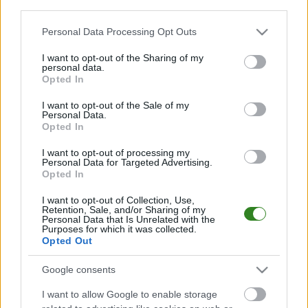
Pilzno transmisja na
pokonała rezerwy
third parties.
żywo. Gdzie oglądać?
Stali Rzeszów w
Please note that this website/app uses one or more Google
(08.08.2026)
meczu sparingowym
Personal Data Processing Opt Outs
services and may gather and store information including but
not limited to your visit or usage behaviour. You may click to
I want to opt-out of the Sharing of my
personal data.
grant or deny consent to Google and its third-party tags to
Opted In
use your data for below specified purposes in below Google
2026-07-25 15:20
Pogoń-Sokół
consent section.
I want to opt-out of the Sale of my
Personal Data.
zremisowała z
Opted In
Hetmanem. Nowi
zawodnicy trafili do
I want to opt-out of processing my
siatki
Personal Data for Targeted Advertising.
Opted In
I want to opt-out of Collection, Use,
KOMENTARZE
Retention, Sale, and/or Sharing of my
Personal Data that Is Unrelated with the
Purposes for which it was collected.
Uwaga!
Opted Out
Teraz komentarze są domyślnie ukryte, aby poprawić
⚠
komfort korzystania z serwisu. Kliknij przycisk
Google consents
„Zobacz komentarze”, aby je wyświetlić i dołączyć do
dyskusji.
I want to allow Google to enable storage