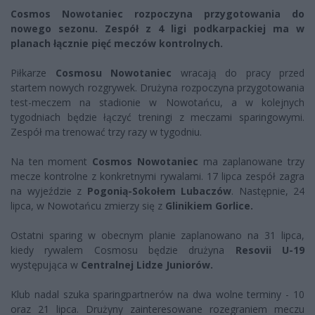
Cosmos Nowotaniec rozpoczyna przygotowania do
nowego sezonu. Zespół z 4 ligi podkarpackiej ma w
planach łącznie pięć meczów kontrolnych.
Piłkarze
Cosmosu Nowotaniec
wracają do pracy przed
startem nowych rozgrywek. Drużyna rozpoczyna przygotowania
test-meczem na stadionie w Nowotańcu, a w kolejnych
tygodniach będzie łączyć treningi z meczami sparingowymi.
Zespół ma trenować trzy razy w tygodniu.
Na ten moment
Cosmos Nowotaniec
ma zaplanowane trzy
mecze kontrolne z konkretnymi rywalami. 17 lipca zespół zagra
na wyjeździe z
Pogonią-Sokołem Lubaczów
. Następnie, 24
lipca, w Nowotańcu zmierzy się z
Glinikiem Gorlice.
Ostatni sparing w obecnym planie zaplanowano na 31 lipca,
kiedy rywalem Cosmosu będzie drużyna
Resovii U-19
występująca w
Centralnej Lidze Juniorów.
Klub nadal szuka sparingpartnerów na dwa wolne terminy - 10
oraz 21 lipca. Drużyny zainteresowane rozegraniem meczu