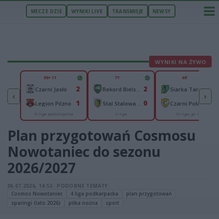
MECZE DZIŚ
WYNIKI LIVE
TRANSMISJE
NEWSY
WYNIKI NA ŻYWO
U
90+11
71'
68'
45
2
2
0
ar Development Stal Rzeszów
Czarni Jasło
Rekord Bielsko-Biała
Siarka Tarnobrzeg
‹
›
45
1
0
0
Legion Pilzno
Stal Stalowa Wola
Czarni Połaniec
IV liga podkarpacka
II liga
III liga, gr. IV
aliga
Plan przygotowań Cosmosu
Nowotaniec do sezonu
2026/2027
06.07.2026, 14:52
|
PODOBNE TEMATY:
Cosmos Nowotaniec
4 liga podkarpacka
plan przygotowań
sparingi (lato 2026)
piłka nożna
sport