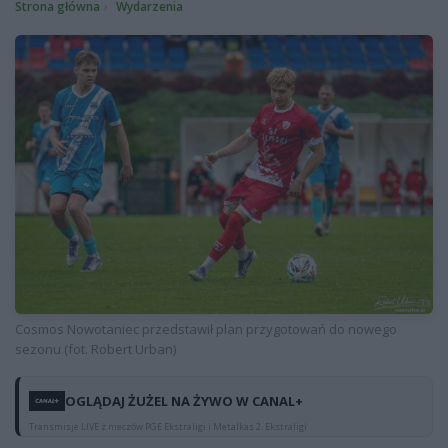
Strona główna
Wydarzenia
Cosmos Nowotaniec przedstawił plan przygotowań do nowego
sezonu (fot. Robert Urban)
OGLĄDAJ ŻUŻEL NA ŻYWO W CANAL+
Transmisje LIVE z meczów PGE Ekstraligi i Metalkas 2. Ekstraligi