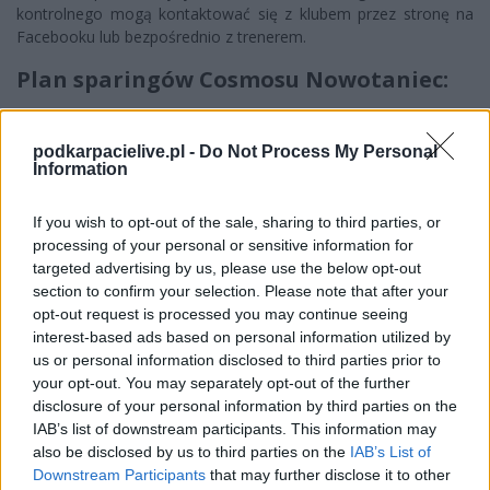
kontrolnego mogą kontaktować się z klubem przez stronę na
Facebooku lub bezpośrednio z trenerem.
Plan sparingów Cosmosu Nowotaniec:
10 lipca- sparingpartner poszukiwany
17 lipca - Pogoń-Sokół Lubaczów
podkarpacielive.pl -
Do Not Process My Personal
21 lipca - sparingpartner poszukiwany
Information
24 lipca - Glinik Gorlice
31 lipca -
Resovia
U-19 CLJ
If you wish to opt-out of the sale, sharing to third parties, or
processing of your personal or sensitive information for
targeted advertising by us, please use the below opt-out
section to confirm your selection. Please note that after your
Więcej o lidze:
IV liga podkarpacka
opt-out request is processed you may continue seeing
interest-based ads based on personal information utilized by
CZYTAJ TAKŻE
us or personal information disclosed to third parties prior to
your opt-out. You may separately opt-out of the further
disclosure of your personal information by third parties on the
IAB’s list of downstream participants. This information may
2026-08-08 16:09
2026-07-25 15:32
also be disclosed by us to third parties on the
IAB’s List of
Czarni Jasło - Legion
Wisłoka Dębica
Downstream Participants
that may further disclose it to other