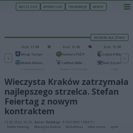
MECZE DZIŚ
WYNIKI LIVE
TRANSMISJE
NEWSY
WYNIKI NA ŻYWO
U
Dziś, 11:00
Dziś, 13:00
Dziś, 13:00
2
Podbeskidzie Bielsko-Biała
-
-
-
Strug Tyczyn
Hunters PSŻ Poznań
Legia II Warszawa
‹
›
2
sk
-
-
-
Wisłok Wiśniowa
Cellfast Wilki Krosno
Świt Szczecin
IV liga podkarpacka
Metalkas 2. Ekstraliga
II liga
Wieczysta Kraków zatrzymała
najlepszego strzelca. Stefan
Feiertag z nowym
kontraktem
12.06.2026, 00:20
|
Autor:
Redakcja
|
PODOBNE TEMATY:
Stefan Feiertag
Wieczysta Kraków
Ekstraklasa
piłka nożna
sport