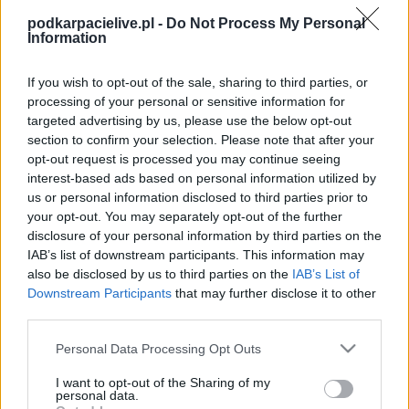
Kazimierza Moskala
oraz liderem całej ofensywy. W
podkarpacielive.pl -
Do Not Process My Personal
przeszłości
Stefan Feiertag
odnotował również jedną rundę
Information
na zapleczu Ekstraklasy, reprezentując barwy
ŁKS-u Łódź.
If you wish to opt-out of the sale, sharing to third parties, or
Więcej o lidze:
Ekstraklasa
processing of your personal or sensitive information for
targeted advertising by us, please use the below opt-out
CZYTAJ TAKŻE
section to confirm your selection. Please note that after your
opt-out request is processed you may continue seeing
interest-based ads based on personal information utilized by
us or personal information disclosed to third parties prior to
your opt-out. You may separately opt-out of the further
2026-08-08 17:59
disclosure of your personal information by third parties on the
SKRÓT MECZU:
2026-08-08 19:30
IAB’s list of downstream participants. This information may
Motor Lublin przegrał
Radomiak Radom -
also be disclosed by us to third parties on the
IAB’s List of
w Szczecinie. Pogoń
Górnik Zabrze 1-3
Downstream Participants
that may further disclose it to other
wygrała 3-1
[WIDEO]
third parties.
Please note that this website/app uses one or more Google
Personal Data Processing Opt Outs
services and may gather and store information including but
2026-07-29 18:49
not limited to your visit or usage behaviour. You may click to
I want to opt-out of the Sharing of my
personal data.
Wieczysta Kraków -
grant or deny consent to Google and its third-party tags to