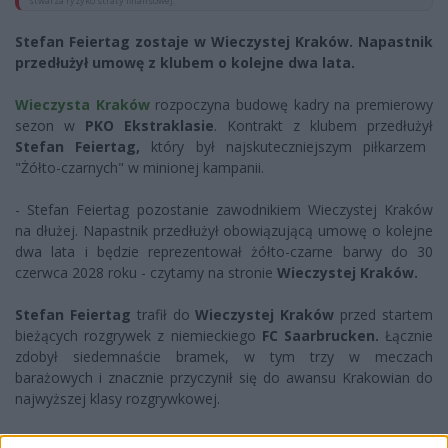
stwarza ryzyko straty finansowej.
Stefan Feiertag zostaje w Wieczystej Kraków. Napastnik
przedłużył umowę z klubem o kolejne dwa lata.
Wieczysta Kraków
rozpoczyna budowę kadry na premierowy
sezon w
PKO Ekstraklasie
. Kontrakt z klubem przedłużył
Stefan Feiertag,
który był najskuteczniejszym piłkarzem
"Żółto-czarnych" w minionej kampanii.
- Stefan Feiertag pozostanie zawodnikiem Wieczystej Kraków
na dłużej. Napastnik przedłużył obowiązującą umowę o kolejne
dwa lata i będzie reprezentował żółto-czarne barwy do 30
czerwca 2028 roku - czytamy na stronie
Wieczystej Kraków.
Stefan Feiertag
trafił do
Wieczystej Kraków
przed startem
bieżących rozgrywek z niemieckiego
FC Saarbrucken.
Łącznie
zdobył siedemnaście bramek, w tym trzy w meczach
barażowych i znacznie przyczynił się do awansu Krakowian do
najwyższej klasy rozgrywkowej.
24-letni Austriak był kluczowym zawodnikiem w zespole