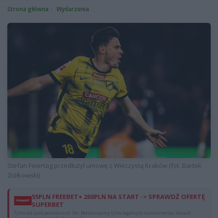
Strona główna
Wydarzenia
Stefan Feiertag przedłużył umowę z Wieczystą Kraków (fot. Bartek
Ziółkowski)
55PLN FREEBET+ 200PLN NA START -> SPRAWDŹ OFERTĘ
SUPERBET
Tylko dla osób pełnoletnich 18+. Reklamujemy tylko legalnych bukmacherów. Hazard