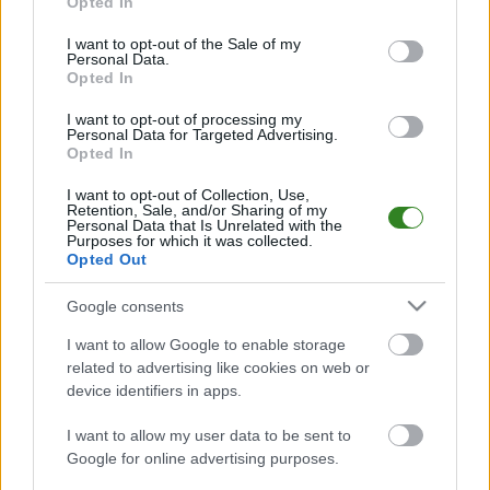
Opted In
Lech Poznań
use your data for below specified purposes in below Google
transmisja na żywo.
consent section.
I want to opt-out of the Sale of my
Gdzie oglądać?
Personal Data.
Opted In
(01.08.2026)
I want to opt-out of processing my
Personal Data for Targeted Advertising.
KOMENTARZE
Opted In
I want to opt-out of Collection, Use,
Uwaga!
Retention, Sale, and/or Sharing of my
Teraz komentarze są domyślnie ukryte, aby poprawić
Personal Data that Is Unrelated with the
⚠
Purposes for which it was collected.
komfort korzystania z serwisu. Kliknij przycisk
Opted Out
„Zobacz komentarze”, aby je wyświetlić i dołączyć do
dyskusji.
Google consents
I want to allow Google to enable storage
Zobacz komentarze
related to advertising like cookies on web or
device identifiers in apps.
I want to allow my user data to be sent to
NASTĘPNY ARTYKUŁ
Google for online advertising purposes.
2026-06-12 09:23