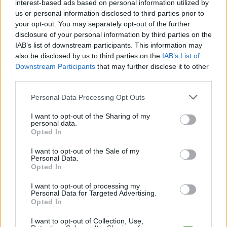
interest-based ads based on personal information utilized by
momentu spożycia
.
us or personal information disclosed to third parties prior to
your opt-out. You may separately opt-out of the further
Układ trawienny rozbija te cząsteczki i wysyła sygnał
disclosure of your personal information by third parties on the
anaboliczny bezpośrednio do zmęczonych komórek. W ten
IAB’s list of downstream participants. This information may
sposób chronisz się przed
katabolizmem, czyli rozpadem
also be disclosed by us to third parties on the
IAB’s List of
tkanki mięśniowej
i ułatwiasz jednocześnie nadbudowę
Downstream Participants
that may further disclose it to other
nowych włókien. Dostarczanie wysokiej jakości protein stanowi
third parties.
warunek konieczny do stałego progresu, niezależnie od stażu na
siłowni.
Please note that this website/app uses one or more Google
Personal Data Processing Opt Outs
services and may gather and store information including but
Mądra suplementacja przyspiesza realizację celów
not limited to your visit or usage behaviour. You may click to
I want to opt-out of the Sharing of my
personal data.
sylwetkowych i chroni organizm przed przeciążeniem. Wybieraj
grant or deny consent to Google and its third-party tags to
Opted In
preparaty o potwierdzonym działaniu, dopasowując je do
use your data for below specified purposes in below Google
realnych potrzeb swojego ciała. Działaj systematycznie, trenuj i
consent section.
I want to opt-out of the Sale of my
ciesz się trwałymi efektami!
Personal Data.
Opted In
CZYTAJ TAKŻE
I want to opt-out of processing my
Personal Data for Targeted Advertising.
Opted In
I want to opt-out of Collection, Use,