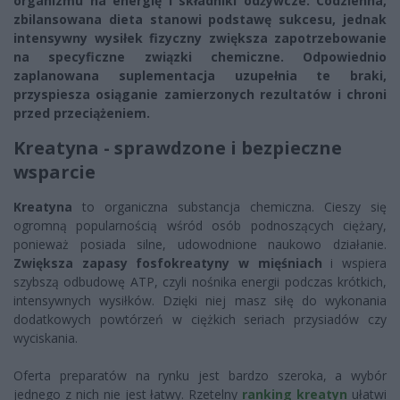
organizmu na energię i składniki odżywcze. Codzienna,
zbilansowana dieta stanowi podstawę sukcesu, jednak
intensywny wysiłek fizyczny zwiększa zapotrzebowanie
na specyficzne związki chemiczne. Odpowiednio
zaplanowana suplementacja uzupełnia te braki,
przyspiesza osiąganie zamierzonych rezultatów i chroni
przed przeciążeniem.
Kreatyna - sprawdzone i bezpieczne
wsparcie
Kreatyna
to organiczna substancja chemiczna. Cieszy się
ogromną popularnością wśród osób podnoszących ciężary,
ponieważ posiada silne, udowodnione naukowo działanie.
Zwiększa zapasy fosfokreatyny w mięśniach
i wspiera
szybszą odbudowę ATP, czyli nośnika energii podczas krótkich,
intensywnych wysiłków. Dzięki niej masz siłę do wykonania
dodatkowych powtórzeń w ciężkich seriach przysiadów czy
wyciskania.
Oferta preparatów na rynku jest bardzo szeroka, a wybór
jednego z nich nie jest łatwy. Rzetelny
ranking kreatyn
ułatwi