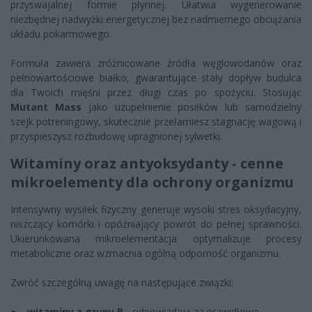
przyswajalnej formie płynnej. Ułatwia wygenerowanie
niezbędnej nadwyżki energetycznej bez nadmiernego obciążania
układu pokarmowego.
Formuła zawiera zróżnicowane źródła węglowodanów oraz
pełnowartościowe białko, gwarantujące stały dopływ budulca
dla Twoich mięśni przez długi czas po spożyciu. Stosując
Mutant Mass
jako uzupełnienie posiłków lub samodzielny
szejk potreningowy, skutecznie przełamiesz stagnację wagową i
przyspieszysz rozbudowę upragnionej sylwetki.
Witaminy oraz antyoksydanty - cenne
mikroelementy dla ochrony organizmu
Intensywny wysiłek fizyczny generuje wysoki stres oksydacyjny,
niszczący komórki i opóźniający powrót do pełnej sprawności.
Ukierunkowana mikroelementacja optymalizuje procesy
metaboliczne oraz wzmacnia ogólną odporność organizmu.
Zwróć szczególną uwagę na następujące związki:
●
witaminy z grupy B
- odpowiadają za prawidłowe