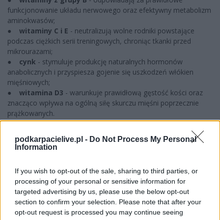
funkcjonowanie układu nerwowego oraz efektywny metabolizm
aminokwasów;
●
witaminy C i E
- neutralizują wolne rodniki powstające
podczas ciężkich serii treningowych, chroniąc tkanki przed
mikrourazami;
●
cynk
- stymuluje produkcję naturalnych hormonów
anabolicznych i przyspiesza gojenie się uszkodzeń włókien
mięśniowych;
●
witamina D3
- warunkuje prawidłową gęstość kości oraz
znacząco wpływa na ogólną siłę skurczu mięśni poprzecznie
prążkowanych.
Białko serwatkowe - szybka dostawa
podkarpacielive.pl -
Do Not Process My Personal
budulca po ciężkich ćwiczeniach
Information
Bezpośrednio po opuszczeniu sali treningowej Twoje ciało pilnie
If you wish to opt-out of the sale, sharing to third parties, or
potrzebuje aminokwasów do rozpoczęcia procesów
processing of your personal or sensitive information for
naprawczych uszkodzonych struktur mięśniowych.
Izolat lub
targeted advertising by us, please use the below opt-out
koncentrat białka serwatkowego wyróżnia się
section to confirm your selection. Please note that after your
błyskawicznym czasem wchłaniania. Dostarcza pełen
opt-out request is processed you may continue seeing
profil aminokwasów egzogennych w kilkanaście minut od