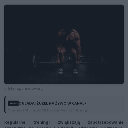
artykuł sponsorowany
OGLĄDAJ ŻUŻEL NA ŻYWO W CANAL+
Transmisje LIVE z meczów PGE Ekstraligi i Metalkas 2. Ekstraligi
Regularne treningi zwiększają zapotrzebowanie