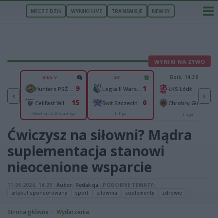
MECZE DZIŚ
WYNIKI LIVE
TRANSMISJE
NEWSY
WYNIKI NA ŻYWO
U
Dziś, 14:30
BIEG V
26'
2
9
1
n
-
Hunters PSŻ Poznań
Legia II Warszawa
ŁKS Łódź
‹
›
4
15
0
Wisłok Wiśniowa
-
Cellfast Wilki Krosno
Świt Szczecin
Chrobry Głogów
Metalkas 2. Ekstraliga
II liga
cka
I liga
Ćwiczysz na siłowni? Mądra
suplementacja stanowi
nieocenione wsparcie
11.06.2026, 14:29
|
Autor:
Redakcja
|
PODOBNE TEMATY:
artykuł sponsorowany
sport
siłownia
suplementy
zdrowie
Strona główna
Wydarzenia