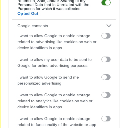
Retention, Sale, and/or Sharing of my
2026-06-16 16:08
2026-07-23 17:00
Personal Data that Is Unrelated with the
Jak czytać etykietę
Czas na nowy zawód!
Purposes for which it was collected.
suplementu diety: na
Kurs trenera
Opted Out
co patrzeć, zanim
personalnego z
kupisz?
uprawnieniami
Google consents
I want to allow Google to enable storage
related to advertising like cookies on web or
device identifiers in apps.
2026-05-21 11:44
I want to allow my user data to be sent to
Monohydrat a inne
Google for online advertising purposes.
formy kreatyny - co
naprawdę działa
I want to allow Google to send me
najlepiej?
personalized advertising.
I want to allow Google to enable storage
related to analytics like cookies on web or
device identifiers in apps.
NASTĘPNY ARTYKUŁ
2026-06-11 16:20
I want to allow Google to enable storage
Wilki Krosno podejmą lidera ligi.
related to functionality of the website or app.