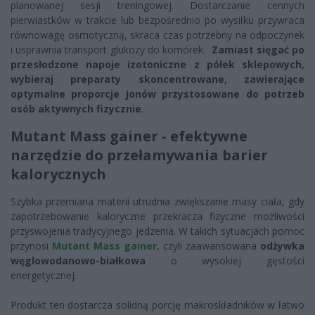
planowanej sesji treningowej. Dostarczanie cennych
pierwiastków w trakcie lub bezpośrednio po wysiłku przywraca
równowagę osmotyczną, skraca czas potrzebny na odpoczynek
i usprawnia transport glukozy do komórek.
Zamiast sięgać po
przesłodzone napoje izotoniczne z półek sklepowych,
wybieraj preparaty skoncentrowane, zawierające
optymalne proporcje jonów przystosowane do potrzeb
osób aktywnych fizycznie
.
Mutant Mass gainer - efektywne
narzędzie do przełamywania barier
kalorycznych
Szybka przemiana materii utrudnia zwiększanie masy ciała, gdy
zapotrzebowanie kaloryczne przekracza fizyczne możliwości
przyswojenia tradycyjnego jedzenia. W takich sytuacjach pomoc
przynosi
Mutant Mass gainer
, czyli zaawansowana
odżywka
węglowodanowo-białkowa
o wysokiej gęstości
energetycznej.
Produkt ten dostarcza solidną porcję makroskładników w łatwo