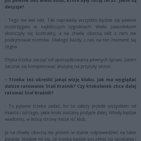
już pewnie bez wielu osób, które były tutaj teraz. Jakie są
decyzje?
- Tego nie wie nikt. Tak naprawdę wszystko będzie się pewnie
rozstrzygało w najbliższych tygodniach. Wielu zawodnikom
skończyły się kontrakty, a na chwilę obecną nikt z nimi nie
podejmował rozmów. Dlatego każdy z nas na ten moment się
żegna.
Chyba trzeba zacząć od uporządkowania pewnych spraw, zanim
zacznie się kompletować drużynę na przyszły sezon.
- Trzeba też określić jakąś wizję klubu. Jak ma wyglądać
dalsze ratowanie Stali Kraśnik? Czy ktokolwiek chce dalej
ratować Stal Kraśnik?
- To pytanie trzeba zadać, bo to zależy przede wszystkim od
miasta i od tego, jakie kroki zostaną podjęte dalej. Wtedy będzie
wiadomo, w którą stronę może iść klub.
Ja na chwilę obecną nie jestem w stanie odpowiedzieć na takie
pytanie. Wydaje mi się, że trzeba będzie poczekać na spotkania i