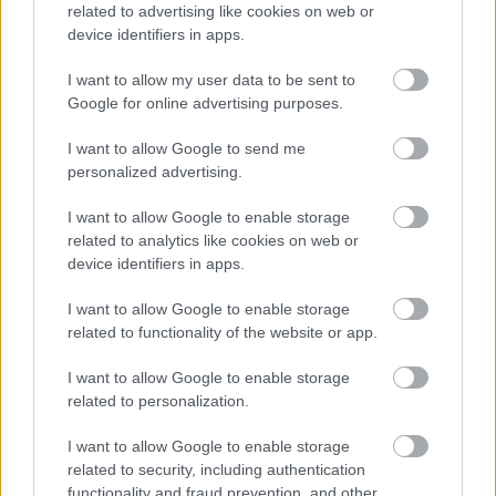
Uwaga!
related to advertising like cookies on web or
Teraz komentarze są domyślnie ukryte, aby poprawić
device identifiers in apps.
⚠
komfort korzystania z serwisu. Kliknij przycisk
„Zobacz komentarze”, aby je wyświetlić i dołączyć do
I want to allow my user data to be sent to
dyskusji.
Google for online advertising purposes.
I want to allow Google to send me
Zobacz komentarze
personalized advertising.
I want to allow Google to enable storage
related to analytics like cookies on web or
NASTĘPNY ARTYKUŁ
device identifiers in apps.
2026-05-30 23:24
I want to allow Google to enable storage
Błękit Żołynia - Włókniarz Rakszawa
related to functionality of the website or app.
transmisja na żywo. Gdzie oglądać?
(31.05.2026)
I want to allow Google to enable storage
related to personalization.
Asseco Resovia
Developres Rzeszów
ITA TOOLS Stal Mielec
I want to allow Google to enable storage
|
|
|
Cellfast Wilki Krosno
Texom Stal Rzeszów
Stal Mielec
related to security, including authentication
|
|
|
functionality and fraud prevention, and other
Motor Lublin
Stal Rzeszów
Stal Stalowa Wola
Wisła Kraków