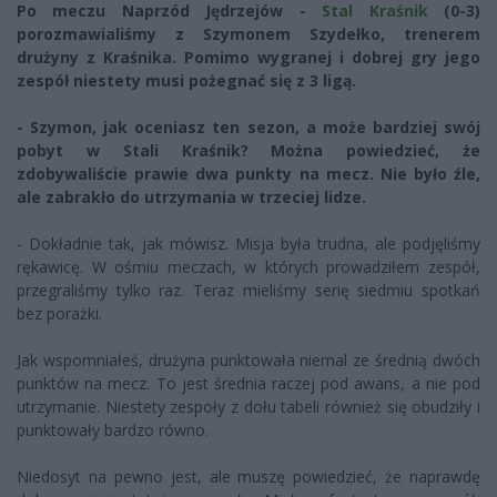
Po meczu Naprzód Jędrzejów -
Stal Kraśnik
(0-3)
porozmawialiśmy z Szymonem Szydełko, trenerem
drużyny z Kraśnika. Pomimo wygranej i dobrej gry jego
zespół niestety musi pożegnać się z 3 ligą.
- Szymon, jak oceniasz ten sezon, a może bardziej swój
pobyt w Stali Kraśnik? Można powiedzieć, że
zdobywaliście prawie dwa punkty na mecz. Nie było źle,
ale zabrakło do utrzymania w trzeciej lidze.
- Dokładnie tak, jak mówisz. Misja była trudna, ale podjęliśmy
rękawicę. W ośmiu meczach, w których prowadziłem zespół,
przegraliśmy tylko raz. Teraz mieliśmy serię siedmiu spotkań
bez porażki.
Jak wspomniałeś, drużyna punktowała niemal ze średnią dwóch
punktów na mecz. To jest średnia raczej pod awans, a nie pod
utrzymanie. Niestety zespoły z dołu tabeli również się obudziły i
punktowały bardzo równo.
Niedosyt na pewno jest, ale muszę powiedzieć, że naprawdę