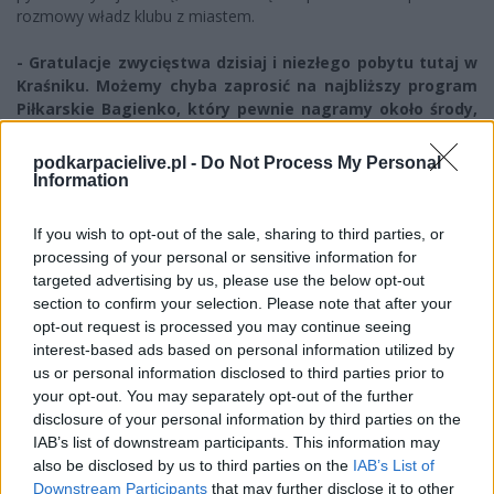
rozmowy władz klubu z miastem.
- Gratulacje zwycięstwa dzisiaj i niezłego pobytu tutaj w
Kraśniku. Możemy chyba zaprosić na najbliższy program
Piłkarskie Bagienko, który pewnie nagramy około środy,
w godzinach popołudniowych.
podkarpacielive.pl -
Do Not Process My Personal
- Zapraszamy serdecznie. Będzie to już prawie podsumowanie
Information
wszystkich rozgrywek. Na później zostaną nam tylko
oczekiwania na mecze barażowe, ale na chwilę obecną
If you wish to opt-out of the sale, sharing to third parties, or
podsumujemy to, co działo się w ostatnich dwóch tygodniach. A
processing of your personal or sensitive information for
działo się sporo, więc na pewno będzie dużo ciekawych
targeted advertising by us, please use the below opt-out
informacji.
section to confirm your selection. Please note that after your
opt-out request is processed you may continue seeing
Rozmawiał Maciej Decowski-Niemiec
interest-based ads based on personal information utilized by
us or personal information disclosed to third parties prior to
your opt-out. You may separately opt-out of the further
Więcej o meczu:
Naprzód
Więcej o lidze:
III liga, gr. IV
Jędrzejów - Stal Kraśnik
disclosure of your personal information by third parties on the
IAB’s list of downstream participants. This information may
CZYTAJ TAKŻE
also be disclosed by us to third parties on the
IAB’s List of
Downstream Participants
that may further disclose it to other