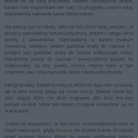
dobrze mi się tutaj pracowało. Miałem fantastyczny zespół,
bardzo miło wspominam ten czas i tę przygodę z ludźmi tutaj.
Wykonaliśmy naprawdę kawał dobrej roboty.
Nie patrząc już na tabelę, tylko na mój okres tutaj, uważam, że
wszyscy wykonaliśmy fantastyczną pracę. Jestem z całego serca
dumny z zawodników. Startowaliśmy w bardzo trudnym
momencie. Mieliśmy siedem punktów straty do Cracovii II i
bodajże pięć punktów straty do Sokoła Kolbuszowa Dolna.
Odrobiliśmy punkty do Cracovii i zmniejszyliśmy dystans do
Kolbuszowej. Są trzy punkty różnicy między nami a tym
zespołem, więc tutaj naprawdę dobra robota całej drużyny.
Patrzymy dalej. Zajęliśmy miejsce, które nie daje nam szczęścia,
ale w piłce nożnej dzieją się różne rzeczy. Zawsze może być
jakiś zespół, który ma dość rozgrywek albo ktoś ma inny
pomysł na klub. Może tym razem szczęście uśmiechnie się do
Stali Kraśnik.
Trzeba też wspomnieć, że być może rozmawialibyśmy teraz w
innych nastrojach, gdyby
Resovia
nie straciła bramki 30 sekund
przed końcem meczu. Wtedy na pewno mielibyśmy jeszcze