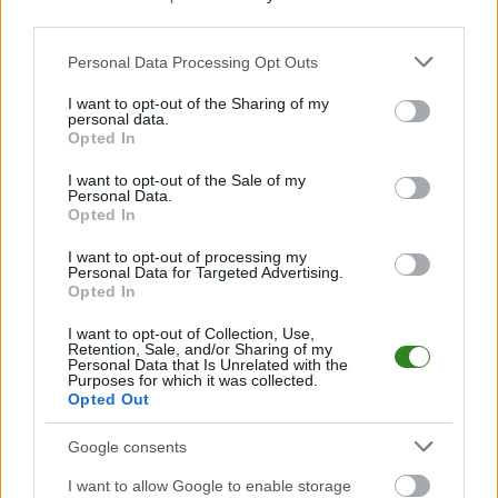
third parties.
Please note that this website/app uses one or more Google
Personal Data Processing Opt Outs
2026-08-07 22:18
2026-08-02 10:44
services and may gather and store information including but
Hetman prowadził i
SKRÓT MECZU:
not limited to your visit or usage behaviour. You may click to
I want to opt-out of the Sharing of my
personal data.
grał w osłabieniu.
Naprzód Jędrzejów -
grant or deny consent to Google and its third-party tags to
Opted In
Podlasie uratowało
Korona II Kielce 5-4
use your data for below specified purposes in below Google
remis w końcówce
[WIDEO]
consent section.
I want to opt-out of the Sale of my
Personal Data.
Opted In
I want to opt-out of processing my
2026-07-31 18:07
Personal Data for Targeted Advertising.
Naprzód Jędrzejów -
Opted In
Korona II Kielce
transmisja na żywo.
I want to opt-out of Collection, Use,
Retention, Sale, and/or Sharing of my
Gdzie oglądać?
Personal Data that Is Unrelated with the
Purposes for which it was collected.
(01.08.2026)
Opted Out
Google consents
KOMENTARZE
I want to allow Google to enable storage