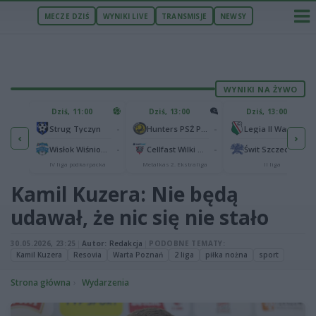
MECZE DZIŚ
WYNIKI LIVE
TRANSMISJE
NEWSY
WYNIKI NA ŻYWO
U
Dziś, 11:00
Dziś, 13:00
Dziś, 13:00
2
Podbeskidzie Bielsko-Biała
-
-
-
Strug Tyczyn
Hunters PSŻ Poznań
Legia II Warszawa
‹
›
2
sk
-
-
-
Wisłok Wiśniowa
Cellfast Wilki Krosno
Świt Szczecin
IV liga podkarpacka
Metalkas 2. Ekstraliga
II liga
Kamil Kuzera: Nie będą
udawał, że nic się nie stało
30.05.2026, 23:25
|
Autor:
Redakcja
|
PODOBNE TEMATY:
Kamil Kuzera
Resovia
Warta Poznań
2 liga
piłka nożna
sport
Strona główna
Wydarzenia