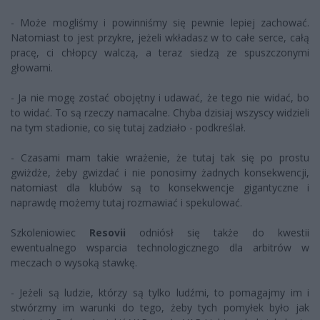
- Może mogliśmy i powinniśmy się pewnie lepiej zachować.
Natomiast to jest przykre, jeżeli wkładasz w to całe serce, całą
pracę, ci chłopcy walczą, a teraz siedzą ze spuszczonymi
głowami.
- Ja nie mogę zostać obojętny i udawać, że tego nie widać, bo
to widać. To są rzeczy namacalne. Chyba dzisiaj wszyscy widzieli
na tym stadionie, co się tutaj zadziało - podkreślał.
- Czasami mam takie wrażenie, że tutaj tak się po prostu
gwiżdże, żeby gwizdać i nie ponosimy żadnych konsekwencji,
natomiast dla klubów są to konsekwencje gigantyczne i
naprawdę możemy tutaj rozmawiać i spekulować.
Szkoleniowiec
Resovii
odniósł się także do kwestii
ewentualnego wsparcia technologicznego dla arbitrów w
meczach o wysoką stawkę.
- Jeżeli są ludzie, którzy są tylko ludźmi, to pomagajmy im i
stwórzmy im warunki do tego, żeby tych pomyłek było jak