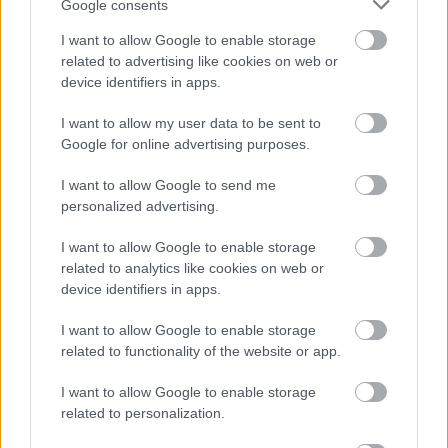
Google consents
KOMENTARZE
I want to allow Google to enable storage
Uwaga!
related to advertising like cookies on web or
Teraz komentarze są domyślnie ukryte, aby poprawić
device identifiers in apps.
⚠
komfort korzystania z serwisu. Kliknij przycisk
„Zobacz komentarze”, aby je wyświetlić i dołączyć do
I want to allow my user data to be sent to
dyskusji.
Google for online advertising purposes.
I want to allow Google to send me
Zobacz komentarze
personalized advertising.
I want to allow Google to enable storage
related to analytics like cookies on web or
NASTĘPNY ARTYKUŁ
device identifiers in apps.
2026-05-30 23:26
I want to allow Google to enable storage
GKS Zarzecze - Błękitni Wierzbna
related to functionality of the website or app.
transmisja na żywo. Gdzie oglądać?
(31.05.2026)
I want to allow Google to enable storage
related to personalization.