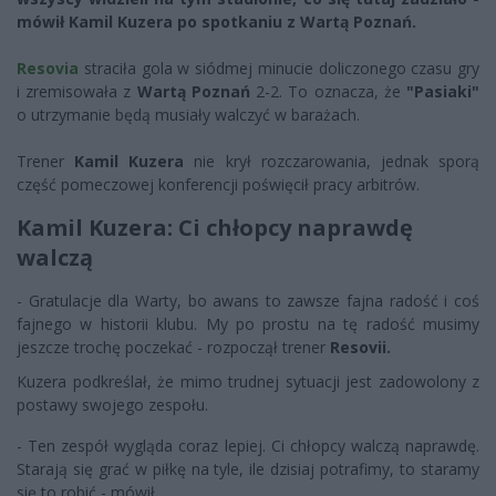
mówił Kamil Kuzera po spotkaniu z Wartą Poznań.
Resovia
straciła gola w siódmej minucie doliczonego czasu gry
i zremisowała z
Wartą Poznań
2-2. To oznacza, że
"Pasiaki"
o utrzymanie będą musiały walczyć w barażach.
Trener
Kamil Kuzera
nie krył rozczarowania, jednak sporą
część pomeczowej konferencji poświęcił pracy arbitrów.
Kamil Kuzera: Ci chłopcy naprawdę
walczą
- Gratulacje dla Warty, bo awans to zawsze fajna radość i coś
fajnego w historii klubu. My po prostu na tę radość musimy
jeszcze trochę poczekać - rozpoczął trener
Resovii.
Kuzera podkreślał, że mimo trudnej sytuacji jest zadowolony z
postawy swojego zespołu.
- Ten zespół wygląda coraz lepiej. Ci chłopcy walczą naprawdę.
Starają się grać w piłkę na tyle, ile dzisiaj potrafimy, to staramy
się to robić - mówił.