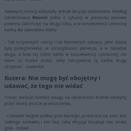
Najwięcej emocji wzbudziły jednak decyzje sędziowskie. Według
szkoleniowca
Resovii
jedna z sytuacji w pierwszej połowie
powinna zakończyć się drugą żółtą, a w konsekwencji czerwoną
kartką dla zawodnika Warty.
- Tak oczywistych rzeczy i tak klarownych sytuacji, jakie dzisiaj
były podejmowane, w szczególności pierwsza, a w zasadzie
druga, a brak tej żółtej kartki w konsekwencji czerwonej, nie
wiem co trzeba zrobić, żeby rzeczywiście tę kartkę drugą
otrzymać - stwierdził.
Kuzera: Nie mogę być obojętny i
udawać, że tego nie widać
Trener zwracał również uwagę na okoliczności bramki zdobytej
przez Wartę jeszcze przed przerwą.
- Człowiek biegnie wzdłuż pola karnego, przewraca się sam, bez
żadnego kontaktu i ten faul, taka decyzja kosztuje nas utratę
gola - mówił.