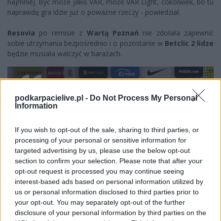
najmniej. Być może jakiś VAR, może VAR Light, cokolwiek, bo tu
naprawdę gra idzie już o poważne rzeczy - powiedział.
Resovia
po remisie z
Wartą Poznań
nie zdołała zapewnić
sobie utrzymania bezpośrednio i o pozostanie w
Betclic 2 lidze
będzie musiała walczyć w barażach.
podkarpacielive.pl -
Do Not Process My Personal
Information
If you wish to opt-out of the sale, sharing to third parties, or
processing of your personal or sensitive information for
targeted advertising by us, please use the below opt-out
section to confirm your selection. Please note that after your
opt-out request is processed you may continue seeing
interest-based ads based on personal information utilized by
us or personal information disclosed to third parties prior to
Więcej o meczu:
Warta
Więcej o lidze:
II liga
your opt-out. You may separately opt-out of the further
Poznań - Resovia
disclosure of your personal information by third parties on the