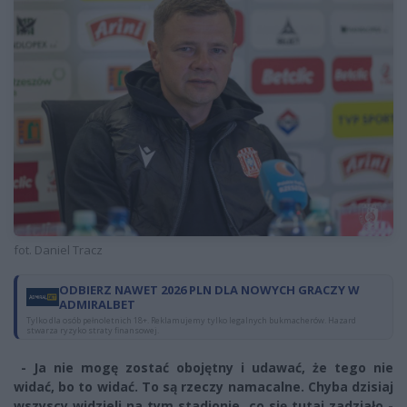
fot. Daniel Tracz
ODBIERZ NAWET 2026 PLN DLA NOWYCH GRACZY W
ADMIRALBET
Tylko dla osób pełnoletnich 18+. Reklamujemy tylko legalnych bukmacherów. Hazard
stwarza ryzyko straty finansowej.
- Ja nie mogę zostać obojętny i udawać, że tego nie
widać, bo to widać. To są rzeczy namacalne. Chyba dzisiaj
wszyscy widzieli na tym stadionie, co się tutaj zadziało -