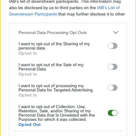
IAB’s list of downstream participants. This information may
CZYTAJ TAKŻE
also be disclosed by us to third parties on the
IAB’s List of
Downstream Participants
that may further disclose it to other
third parties.
2026-08-08 20:06
Please note that this website/app uses one or more Google
Personal Data Processing Opt Outs
Resovia przegrała z
2026-08-02 14:03
services and may gather and store information including but
Zawiszą Bydgoszcz i
Kamil Kuzera: Jestem
not limited to your visit or usage behaviour. You may click to
I want to opt-out of the Sharing of my
personal data.
wciąż jest ostatnia.
przekonany, że
grant or deny consent to Google and its third-party tags to
Opted In
Trzecia porażka z
wrócimy na właściwe
use your data for below specified purposes in below Google
rzędu
tory
consent section.
I want to opt-out of the Sale of my
Personal Data.
Opted In
I want to opt-out of processing my
2026-08-01 19:58
Personal Data for Targeted Advertising.
Resovia bez
Opted In
argumentów. Śląsk II
Wrocław efektownie
I want to opt-out of Collection, Use,
Retention, Sale, and/or Sharing of my
zwyciężył w
Personal Data that Is Unrelated with the
Purposes for which it was collected.
Rzeszowie
Opted Out