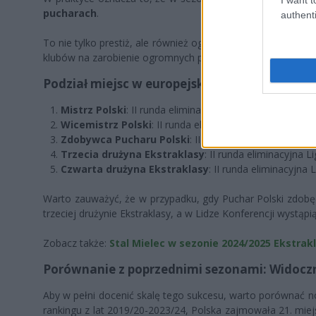
pucharach
.
authenti
To nie tylko prestiż, ale również ogromna szansa na dalszy
klubów na zarobienie ogromnych pieniędzy.
Podział miejsc w europejskich pucharach dla 
Mistrz Polski
: II runda eliminacyjna Ligi Mistrzów (ści
Wicemistrz Polski
: II runda eliminacyjna Ligi Mistrzów
Zdobywca Pucharu Polski
: III runda eliminacyjna Ligi
Trzecia drużyna Ekstraklasy
: II runda eliminacyjna L
Czwarta drużyna Ekstraklasy
: II runda eliminacyjna 
Warto zauważyć, że w przypadku, gdy Puchar Polski zdobędz
trzeciej drużynie Ekstraklasy, a w Lidze Konferencji wystąpi
Zobacz także:
Stal Mielec w sezonie 2024/2025 Ekstrakl
Porównanie z poprzednimi sezonami: Widocz
Aby w pełni docenić skalę tego sukcesu, warto porównać no
rankingu z lat 2019/20-2023/24, Polska zajmowała 21. miej