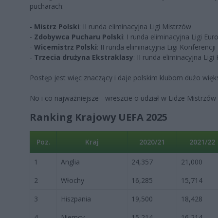
pucharach:
-
Mistrz Polski
: II runda eliminacyjna Ligi Mistrzów
-
Zdobywca Pucharu Polski
: I runda eliminacyjna Ligi Eur
-
Wicemistrz Polski
: II runda eliminacyjna Ligi Konferencji
-
Trzecia drużyna Ekstraklasy
: II runda eliminacyjna Ligi
Postęp jest więc znaczący i daje polskim klubom dużo wię
No i co najważniejsze - wreszcie o udział w Lidze Mistrzów 
Ranking Krajowy UEFA 2025
Poz.
Kraj
2020/21
2021/22
1
Anglia
24,357
21,000
2
Włochy
16,285
15,714
3
Hiszpania
19,500
18,428
4
Niemcy
15,214
16,214