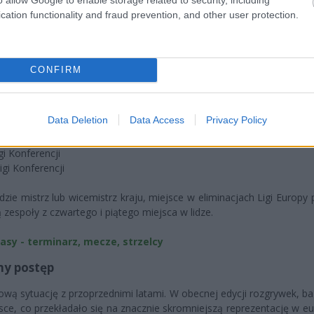
cation functionality and fraud prevention, and other user protection.
 rozwój i promocję polskiej piłki na arenie międzynarodowej. A także 
CONFIRM
polskich drużyn:
eżka mistrzowska)
Data Deletion
Data Access
Privacy Policy
 (ścieżka ligowa)
 Europy
igi Konferencji
Ligi Konferencji
ie mistrz lub wicemistrz kraju, miejsce w eliminacjach Ligi Europy 
ą zespoły z czwartego i piątego miejsca w lidze.
asy - terminarz, mecze, strzelcy
ny postęp
wą sytuację z przoprzednimi latami. W obecnej edycji rozgrywek, ba
sce, co przekładało się na znacznie skromniejszą reprezentację w eu