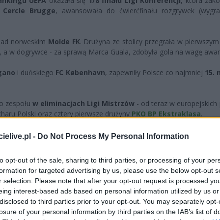
rankingu UEFA
okazała się
1/8 finału Ligi Konferencji
, która zako
z
Cercle Brugge
, awansowała do ćwierćfinału rozgrywek (wygr
 nad norweskim
Molde FK
. Drużyna ze stolicy przegrała w pierwszym
0, a w dogrywce - za sprawą Marca Guala, zdobyła gola na wagę awa
gano
i duńskiego
FC København
, zapewniły Polsce co najmniej
15. 
go zespołu
w eliminacjach Ligi Mistrzów
- od teraz w europejskich
haru Polski oraz cztery pierwsze drużyny
PKO BP Ekstraklasa
.
im futbolu
elive.pl -
Do Not Process My Personal Information
ostrzegana głównie jako solidny klub Ekstraklasy, stała się prawdziwą
to opt-out of the sale, sharing to third parties, or processing of your per
formation for targeted advertising by us, please use the below opt-out s
emieńca
, którego nazwisko jest już na ustach europejskich klubów,
r selection. Please note that after your opt-out request is processed y
inału to nie tylko prestiż, ale również znaczące punkty do rankingu U
eing interest-based ads based on personal information utilized by us or
disclosed to third parties prior to your opt-out. You may separately opt-
losure of your personal information by third parties on the IAB’s list of