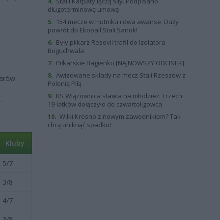
4.
Stal i Karpaty łączą siły. Podpisano
długoterminową umowę
5.
154 mecze w Hutniku i dwa awanse. Duży
powrót do Ekoball Stali Sanok!
6.
Były piłkarz Resovii trafił do Izolatora
Boguchwała
7.
Piłkarskie Bagienko [NAJNOWSZY ODCINEK]
8.
Awizowane składy na mecz Stali Rzeszów z
harów.
Polonią Piłą
9.
KS Wiązownica stawia na młodzież. Trzech
.
19-latków dołączyło do czwartoligowca
10.
Wilki Krosno z nowym zawodnikiem? Tak
chcą uniknąć spadku!
Kluby
5/7
3/8
4/7
3/8