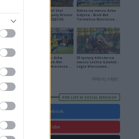
Derby Ekoball Stal
Kibice na meczu Arka
Sanok - Karpaty Krosno
Gdynia - Bruk-Bet
na remis [ZDJĘCIA]
Termalica Nieciecza
[ZDJĘCIA]
Ekstraklasa: Arka
35 tysięcy kibiców na
Gdynia - Bruk-Bet
meczu Lechia Gdańsk -
Termalica Nieciecza 2-
Legia Warszawa
3 [ZDJĘCIA]
[OPRAWA, ZDJĘCIA]
Więcej zdjęć
PDK LIVE W SOCIAL MEDIACH
ert Skalski
Facebook
YouTube
opejskich