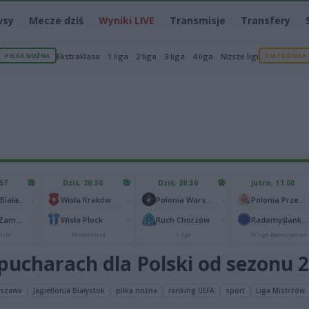
wsy
Mecze dziś
Wyniki LIVE
Transmisje
Transfery
PIŁKA NOŻNA
Ekstraklasa
1 liga
2 liga
3 liga
4 liga
Niższe ligi
SIATKÓWKA
:57
Dziś, 20:30
Dziś, 20:30
Jutro, 11:00
-
-
-
Podlasie Biała Podlaska
Wisła Kraków
Polonia Warszawa
Polonia Przemyśl
-
-
-
Hetman Zamość
Wisła Płock
Ruch Chorzów
Radomyślanka Radomyśl Wielki
r. IV
Ekstraklasa
I liga
IV liga podkarpacka
pucharach dla Polski od sezonu 
rszawa
Jagiellonia Białystok
piłka nożna
ranking UEFA
sport
Liga Mistrzów