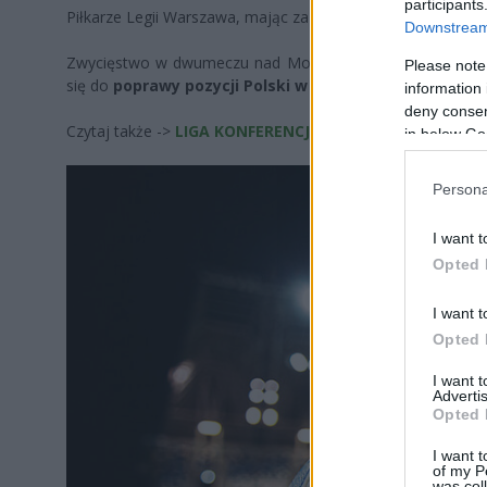
participants
Piłkarze Legii Warszawa, mając za sobą lata występów w eu
Downstream 
Zwycięstwo w dwumeczu nad Molde FK nie tylko przybliżyło
Please note
się do
poprawy pozycji Polski w rankingu UEFA
.
information 
deny consent
Czytaj także ->
LIGA KONFERENCJI: Jagiellonia - Betis i 
in below Go
Persona
I want t
Opted 
I want t
Opted 
I want 
Advertis
Opted 
I want t
of my P
was col