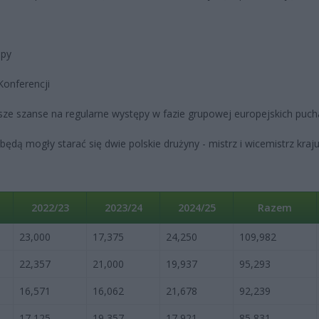
opy
 Konferencji
ksze szanse na regularne występy w fazie grupowej europejskich puc
będą mogły starać się dwie polskie drużyny - mistrz i wicemistrz kraju
2022/23
2023/24
2024/25
Razem
23,000
17,375
24,250
109,982
22,357
21,000
19,937
95,293
16,571
16,062
21,678
92,239
17,125
19,357
17,921
85,831