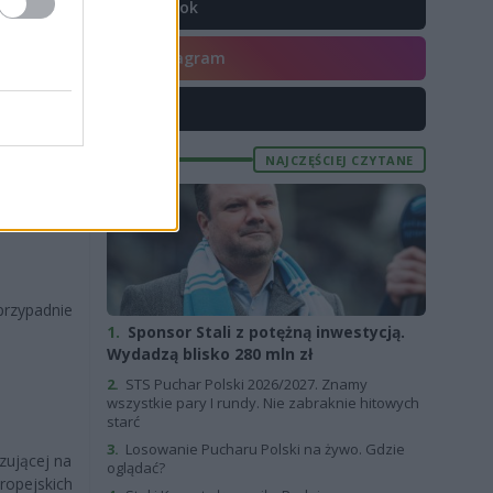
TikTok
Instagram
szansa dla
X
NAJCZĘŚCIEJ CZYTANE
przypadnie
1.
Sponsor Stali z potężną inwestycją.
Wydadzą blisko 280 mln zł
2.
STS Puchar Polski 2026/2027. Znamy
wszystkie pary I rundy. Nie zabraknie hitowych
starć
3.
Losowanie Pucharu Polski na żywo. Gdzie
zującej na
oglądać?
ropejskich