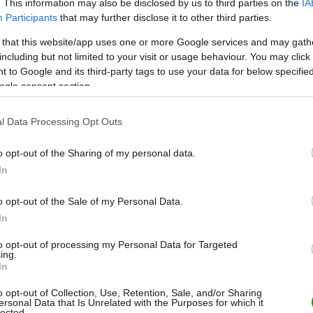
. This information may also be disclosed by us to third parties on the
IA
ropejskich pucharach, po raz kolejny udowodnili swoją wartość.
Participants
that may further disclose it to other third parties.
 stołeczny klub do kolejnej rundy rozgrywek, ale także znacząco p
 that this website/app uses one or more Google services and may gath
including but not limited to your visit or usage behaviour. You may click 
 to Google and its third-party tags to use your data for below specifi
Legia - Chelsea
ogle consent section.
l Data Processing Opt Outs
o opt-out of the Sharing of my personal data.
In
o opt-out of the Sale of my Personal Data.
In
to opt-out of processing my Personal Data for Targeted
ing.
In
o opt-out of Collection, Use, Retention, Sale, and/or Sharing
ersonal Data that Is Unrelated with the Purposes for which it
lected.