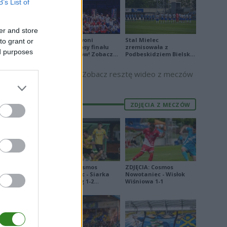
B’s List of
rzyczyniło
er and store
Biało-Czerwoni
Stal Mielec
to grant or
odwrócili losy finału
zremisowała z
ed purposes
Ligi Narodów! Zobacz
Podbeskidziem Bielsko-
skrót
Biała. Zobacz skrót
Zobacz resztę wideo z meczów
ZDJĘCIA Z MECZÓW
ZDJĘCIA: Cosmos
ZDJĘCIA: Cosmos
Nowotaniec - Siarka
Nowotaniec - Wisłok
Tarnobrzeg 1-2
Wiśniowa 1-1
[PUCHAR POLSKI]