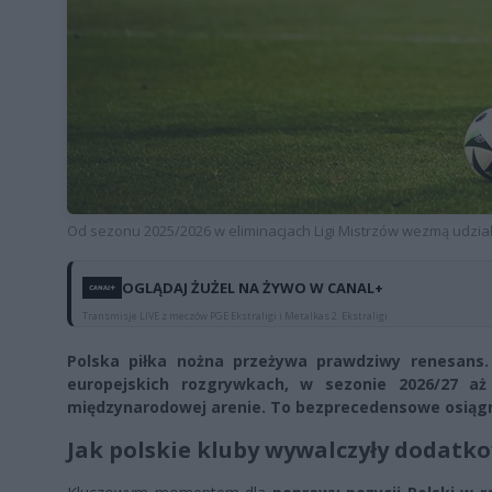
Od sezonu 2025/2026 w eliminacjach Ligi Mistrzów wezmą udział 
OGLĄDAJ ŻUŻEL NA ŻYWO W CANAL+
Transmisje LIVE z meczów PGE Ekstraligi i Metalkas 2. Ekstraligi
Polska piłka nożna przeżywa prawdziwy renesans. 
europejskich rozgrywkach, w sezonie 2026/27 aż
międzynarodowej arenie. To bezprecedensowe osiągni
Jak polskie kluby wywalczyły dodatk