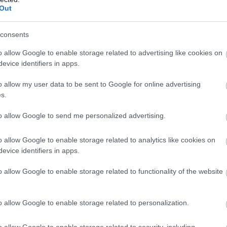
Out
consents
o allow Google to enable storage related to advertising like cookies on
evice identifiers in apps.
o allow my user data to be sent to Google for online advertising
s.
to allow Google to send me personalized advertising.
o allow Google to enable storage related to analytics like cookies on
evice identifiers in apps.
fot. Rob
o allow Google to enable storage related to functionality of the website
jsce w rankingu UEFA?
o allow Google to enable storage related to personalization.
kazać się prawdziwym przełomem dla naszego futbolu.
lskich zespołów będzie miało szansę zaprezentować się w eur
o allow Google to enable storage related to security, including