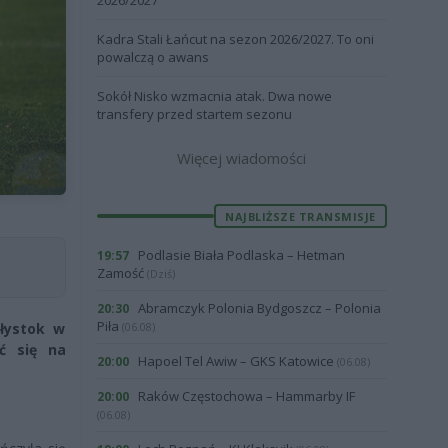
2026/2027
Kadra Stali Łańcut na sezon 2026/2027. To oni
powalczą o awans
Sokół Nisko wzmacnia atak. Dwa nowe
transfery przed startem sezonu
Więcej wiadomości
NAJBLIŻSZE TRANSMISJE
Podlasie Biała Podlaska – Hetman
19:57
Zamość
(Dziś)
Abramczyk Polonia Bydgoszcz – Polonia
20:30
Piła
ałystok w
(06.08)
ć się na
Hapoel Tel Awiw – GKS Katowice
20:00
(06.08)
Raków Częstochowa – Hammarby IF
20:00
(06.08)