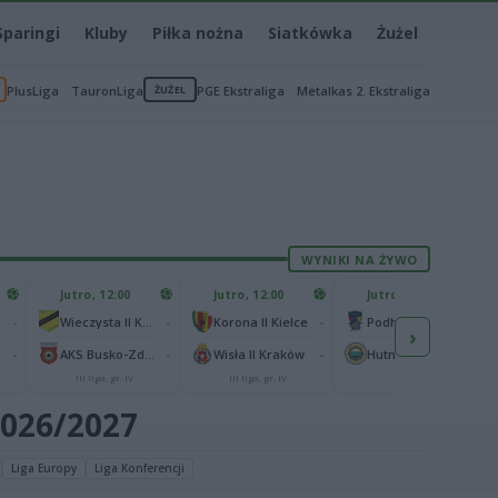
Sparingi
Kluby
Piłka nożna
Siatkówka
Żużel
PlusLiga
TauronLiga
ŻUŻEL
PGE Ekstraliga
Metalkas 2. Ekstraliga
WYNIKI NA ŻYWO
Jutro, 12:00
Jutro, 12:00
Jutro, 13:00
-
-
-
-
Wieczysta II Kraków
Korona II Kielce
Podhale Nowy Targ
›
-
-
-
-
AKS Busko-Zdrój
Wisła II Kraków
Hutnik Kraków
III liga, gr. IV
III liga, gr. IV
II liga
2026/2027
Liga Europy
Liga Konferencji