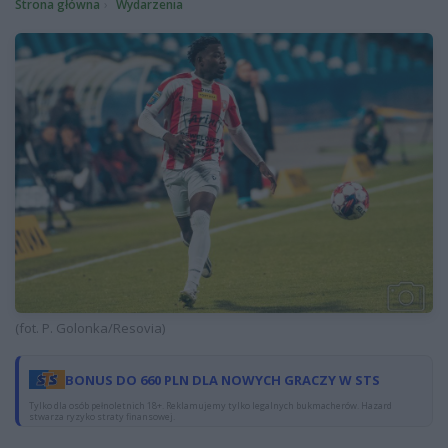
Strona główna
Wydarzenia
(fot. P. Golonka/Resovia)
BONUS DO 660 PLN DLA NOWYCH GRACZY W STS
Tylko dla osób pełnoletnich 18+. Reklamujemy tylko legalnych bukmacherów. Hazard
stwarza ryzyko straty finansowej.