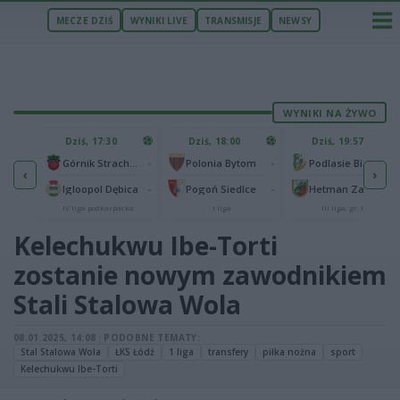
MECZE DZIŚ
WYNIKI LIVE
TRANSMISJE
NEWSY
WYNIKI NA ŻYWO
U
Dziś, 17:30
Dziś, 18:00
Dziś, 19:57
65
lonia Bydgoszcz
-
-
-
Górnik Strachocina
Polonia Bytom
Podlasie Biała Podlaska
‹
›
25
-
-
-
Igloopol Dębica
Pogoń Siedlce
Hetman Zamość
aliga
IV liga podkarpacka
I liga
III liga, gr. IV
Kelechukwu Ibe-Torti
zostanie nowym zawodnikiem
Stali Stalowa Wola
08.01.2025, 14:08
|
PODOBNE TEMATY:
Stal Stalowa Wola
ŁKS Łódź
1 liga
transfery
piłka nożna
sport
Kelechukwu Ibe-Torti