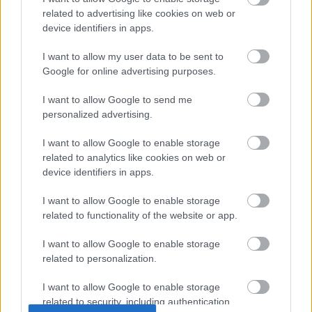
dyskusji.
related to advertising like cookies on web or
device identifiers in apps.
Zobacz komentarze
I want to allow my user data to be sent to
Google for online advertising purposes.
I want to allow Google to send me
NASTĘPNY ARTYKUŁ
personalized advertising.
2025-01-08 14:10
I want to allow Google to enable storage
Oficjalnie: Koki Hinokio zmienił klub!
related to analytics like cookies on web or
device identifiers in apps.
I want to allow Google to enable storage
related to functionality of the website or app.
Asseco Resovia
Developres Rzeszów
ITA TOOLS Stal Mielec
|
|
|
Cellfast Wilki Krosno
Texom Stal Rzeszów
Stal Mielec
|
|
|
I want to allow Google to enable storage
Motor Lublin
Stal Rzeszów
Stal Stalowa Wola
Wisła Kraków
|
|
|
|
related to personalization.
Resovia
Wieczysta Kraków
Sandecja Nowy Sącz
|
|
|
Siarka Tarnobrzeg
Wisłoka Dębica
4 liga podkarpacka
|
|
|
I want to allow Google to enable storage
JKS Jarosław
Karpaty Krosno
|
related to security, including authentication