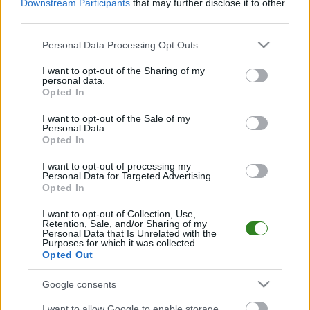
Downstream Participants
that may further disclose it to other
Sokół Nisko
Andrzej Wójcik przed
third parties.
wzmacnia atak. Dwa
derbami ze Stalą
nowe transfery przed
Rzeszów: Musimy
Please note that this website/app uses one or more Google
Personal Data Processing Opt Outs
startem sezonu
dać z siebie 110%
services and may gather and store information including but
not limited to your visit or usage behaviour. You may click to
I want to opt-out of the Sharing of my
personal data.
grant or deny consent to Google and its third-party tags to
Opted In
use your data for below specified purposes in below Google
2026-08-06 19:38
consent section.
I want to opt-out of the Sale of my
KS Wiązownica
Personal Data.
stawia na młodzież.
Opted In
Trzech 19-latków
dołączyło do
I want to opt-out of processing my
Personal Data for Targeted Advertising.
czwartoligowca
Opted In
I want to opt-out of Collection, Use,
Retention, Sale, and/or Sharing of my
KOMENTARZE
Personal Data that Is Unrelated with the
Purposes for which it was collected.
Uwaga!
Opted Out
Teraz komentarze są domyślnie ukryte, aby poprawić
⚠
Google consents
komfort korzystania z serwisu. Kliknij przycisk
„Zobacz komentarze”, aby je wyświetlić i dołączyć do
I want to allow Google to enable storage