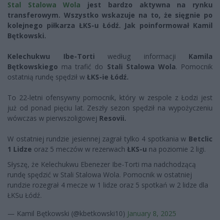
Stal Stalowa Wola
jest bardzo aktywna na rynku
transferowym. Wszystko wskazuje na to, że sięgnie po
kolejnego piłkarza ŁKS-u Łódź. Jak poinformował Kamil
Bętkowski.
Kelechukwu Ibe-Torti
według informacji
Kamila
Bętkowskiego
ma trafić do
Stali Stalowa Wola
. Pomocnik
ostatnią rundę spędził w
ŁKS-ie Łódź.
To 22-letni ofensywny pomocnik, który w zespole z Łodzi jest
już od ponad pięciu lat. Zeszły sezon spędził na wypożyczeniu
wówczas w pierwszoligowej
Resovii.
W ostatniej rundzie jesiennej zagrał tylko 4 spotkania w
Betclic
1 Lidze
oraz 5 meczów w rezerwach
ŁKS-u
na poziomie 2 ligi.
Słyszę, że Kelechukwu Ebenezer Ibe-Torti ma nadchodzącą
rundę spędzić w Stali Stalowa Wola. Pomocnik w ostatniej
rundzie rozegrał 4 mecze w 1 lidze oraz 5 spotkań w 2 lidze dla
ŁKSu Łódź.
— Kamil Bętkowski (@kbetkowski10)
January 8, 2025