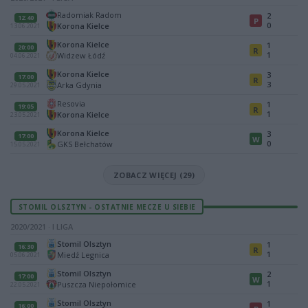
Radomiak Radom
2
12:40
P
0
Korona Kielce
13.06.2021
Korona Kielce
1
20:00
R
1
Widzew Łódź
04.06.2021
Korona Kielce
3
17:00
R
3
Arka Gdynia
29.05.2021
Resovia
1
19:05
R
1
Korona Kielce
23.05.2021
Korona Kielce
3
17:00
W
0
GKS Bełchatów
15.05.2021
ZOBACZ WIĘCEJ (29)
STOMIL OLSZTYN - OSTATNIE MECZE U SIEBIE
2020/2021 · I LIGA
Stomil Olsztyn
1
16:30
R
1
Miedź Legnica
05.06.2021
Stomil Olsztyn
2
17:00
W
1
Puszcza Niepołomice
22.05.2021
Stomil Olsztyn
1
16:00