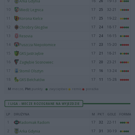
9
16
26
19-13
Arka Gdynia
10
17
25
32-21
Miedź Legnica
11
17
25
19-22
Korona Kielce
12
17
24
18-17
Chrobry Głogów
13
17
24
16-15
Resovia
14
17
23
15-20
Puszcza Niepołomice
15
17
21
18-21
GKS Jastrzębie
16
17
20
23-21
Zagłębie Sosnowiec
17
17
16
13-24
Stomil Olsztyn
18
17
11
15-28
GKS Bełchatów
M
mecze,
Pkt
punkty ·
zwycięstwo
remis
porażka
I LIGA - MECZE ROZEGRANE NA WYJEŹDZIE
LP
DRUŻYNA
M
PKT
GOLE
FORMA
1
17
32
22-11
Radomiak Radom
2
17
31
30-19
Arka Gdynia