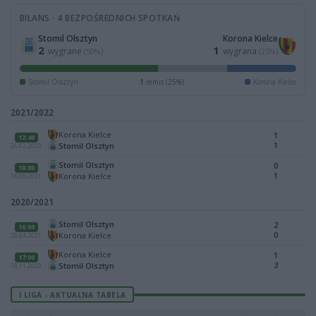
BILANS · 4 BEZPOŚREDNICH SPOTKAŃ
Stomil Olsztyn
Korona Kielce
2
1
wygrane
wygrana
(50%)
(25%)
Stomil Olsztyn
1
remis (25%)
Korona Kielce
2021/2022
Korona Kielce
1
12:40
1
Stomil Olsztyn
26.02.2022
Stomil Olsztyn
0
18:00
1
Korona Kielce
18.08.2021
2020/2021
Stomil Olsztyn
2
16:00
0
Korona Kielce
28.04.2021
Korona Kielce
1
17:00
3
Stomil Olsztyn
18.11.2020
I LIGA - AKTUALNA TABELA