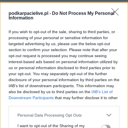
ZOBACZ WIĘCEJ (12)
podkarpacielive.pl -
Do Not Process My Personal
Information
Mecz Stomil Olsztyn - Korona Kielce (I liga)
Spotkanie pomiędzy
Stomil Olsztyn i Korona Kielce
rozegrane
zostanie w ramach I liga (27. kolejki - I liga).
If you wish to opt-out of the sale, sharing to third parties, or
processing of your personal or sensitive information for
Na stronie
PodkarpacieLive.pl
znajdziesz
wynik meczu, strzelców
targeted advertising by us, please use the below opt-out
bramek, kartki, składy, statystyki i informacje o przebiegu
spotkania
section to confirm your selection. Please note that after your
. To kompletne źródło danych dla kibiców i pasjonatów
lokalnej piłki nożnej. Jeżeli aktualnie nie widzisz tutaj danych z pewnością
opt-out request is processed you may continue seeing
pracujemy nad tym żeby je uzupełnić.
interest-based ads based on personal information utilized by
us or personal information disclosed to third parties prior to
Wynik meczu Stomil Olsztyn vs Korona Kielce
your opt-out. You may separately opt-out of the further
Po zakończeniu spotkania automatycznie publikujemy
oficjalny wynik
disclosure of your personal information by third parties on the
spotkania
, a także dane meczowe, jeśli są dostępne.
IAB’s list of downstream participants. This information may
Pełny harmonogram rozgrywek dostępny jest tutaj:
I liga - terminarz
.
also be disclosed by us to third parties on the
IAB’s List of
Downstream Participants
that may further disclose it to other
Informacje o składach i strzelcach
third parties.
W miarę dostępności danych, publikujemy
składy wyjściowe,
rezerwowych, zmiany oraz listę strzelców bramek
. Informacje te
Please note that this website/app uses one or more Google
Personal Data Processing Opt Outs
aktualizujemy zależnie od poziomu ligi i dostępnych źródeł.
services and may gather and store information including but
not limited to your visit or usage behaviour. You may click to
I want to opt-out of the Sharing of my
Śledź mecze swojej drużyny