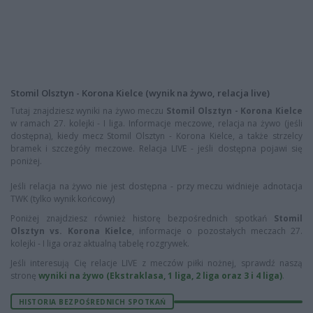
Stomil Olsztyn - Korona Kielce (wynik na żywo, relacja live)
Tutaj znajdziesz wyniki na żywo meczu
Stomil Olsztyn - Korona Kielce
w ramach 27. kolejki - I liga. Informacje meczowe, relacja na żywo (jeśli
dostępna), kiedy mecz Stomil Olsztyn - Korona Kielce, a także strzelcy
bramek i szczegóły meczowe. Relacja LIVE - jeśli dostępna pojawi się
poniżej.
Jeśli relacja na żywo nie jest dostępna - przy meczu widnieje adnotacja
TWK (tylko wynik końcowy)
Poniżej znajdziesz również historę bezpośrednich spotkań
Stomil
Olsztyn vs. Korona Kielce
, informacje o pozostałych meczach 27.
kolejki - I liga oraz aktualną tabelę rozgrywek.
Jeśli interesują Cię relacje LIVE z meczów piłki nożnej, sprawdź naszą
stronę
wyniki na żywo (Ekstraklasa, 1 liga, 2 liga oraz 3 i 4 liga)
.
HISTORIA BEZPOŚREDNICH SPOTKAŃ