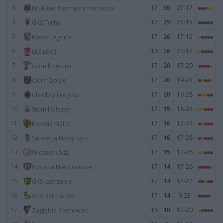
3
17
30
27-17
Bruk-Bet Termalica Nieciecza
4
17
29
24-15
GKS Tychy
5
17
26
17-15
Miedź Legnica
6
16
26
23-17
ŁKS Łódź
7
17
20
17-20
Górnik Łęczna
8
17
20
19-23
Odra Opole
9
17
20
16-28
Chrobry Głogów
10
17
19
18-24
Stomil Olsztyn
11
17
16
12-24
Korona Kielce
12
17
16
17-28
Sandecja Nowy Sącz
13
17
15
12-26
Widzew Łódź
14
17
14
17-26
Puszcza Niepołomice
15
17
14
14-27
GKS Jastrzębie
16
17
14
9-23
GKS Bełchatów
17
16
10
12-20
Zagłębie Sosnowiec