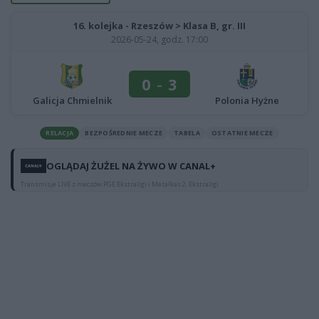
16. kolejka - Rzeszów > Klasa B, gr. III
2026-05-24, godz. 17:00
0
-
3
Galicja Chmielnik
Polonia Hyżne
RELACJA
BEZPOŚREDNIE MECZE
TABELA
OSTATNIE MECZE
OGLĄDAJ ŻUŻEL NA ŻYWO W CANAL+
Transmisje LIVE z meczów PGE Ekstraligi i Metalkas 2. Ekstraligi