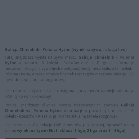
Galicja Chmielnik - Polonia Hyżne (wynik na żywo, relacja live)
Tutaj znajdziesz wyniki na żywo meczu
Galicja Chmielnik - Polonia
Hyżne
w ramach 16. kolejki - Rzeszów > Klasa B, gr. III. Informacje
meczowe, relacja na żywo (jeśli dostępna), kiedy mecz Galicja Chmielnik -
Polonia Hyżne, a także strzelcy bramek i szczegóły meczowe. Relacja LIVE
- jeśli dostępna pojawi się poniżej.
Jeśli relacja na żywo nie jest dostępna - przy meczu widnieje adnotacja
TWK (tylko wynik końcowy)
Poniżej znajdziesz również historę bezpośrednich spotkań
Galicja
Chmielnik vs. Polonia Hyżne
, informacje o pozostałych meczach 16.
kolejki - Rzeszów > Klasa B, gr. III oraz aktualną tabelę rozgrywek.
Jeśli interesują Cię relacje LIVE z meczów piłki nożnej, sprawdź naszą
stronę
wyniki na żywo (Ekstraklasa, 1 liga, 2 liga oraz 3 i 4 liga)
.