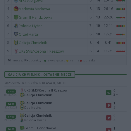
3
8
14
25-12
Arka Albigowa
4
8
13
26-16
Markovia Markowa
5
8
13
22-26
Grom II Handzlówka
6
7
10
12-11
Polonia Hyżne
7
8
10
17-21
Orzeł Harta
8
8
4
8-41
Galicja Chmielnik
9
8
4
11-21
UKS SMS/Korona II Rzeszów
M
mecze,
Pkt
punkty ·
zwycięstwo
remis
porażka
GALICJA CHMIELNIK - OSTATNIE MECZE
2025/2026 · RZESZÓW > KLASA B, GR. III
UKS SMS/Korona II Rzeszów
0
17:00
W
3
*
Galicja Chmielnik
06.06.2026
Galicja Chmielnik
1
14:00
P
3
Dąb Kosina
30.05.2026
Galicja Chmielnik
0
17:00
P
3
Polonia Hyżne
24.05.2026
Grom II Handzlówka
1
16:00
P