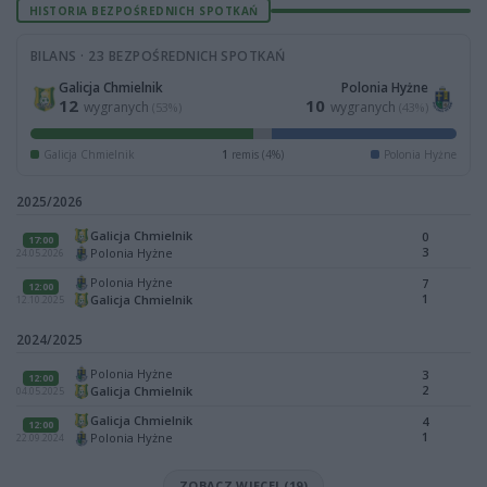
HISTORIA BEZPOŚREDNICH SPOTKAŃ
BILANS · 23 BEZPOŚREDNICH SPOTKAŃ
Galicja Chmielnik
Polonia Hyżne
12
10
wygranych
wygranych
(53%)
(43%)
Galicja Chmielnik
1
remis (4%)
Polonia Hyżne
2025/2026
Galicja Chmielnik
0
17:00
3
Polonia Hyżne
24.05.2026
Polonia Hyżne
7
12:00
1
Galicja Chmielnik
12.10.2025
2024/2025
Polonia Hyżne
3
12:00
2
Galicja Chmielnik
04.05.2025
Galicja Chmielnik
4
12:00
1
Polonia Hyżne
22.09.2024
ZOBACZ WIĘCEJ (19)