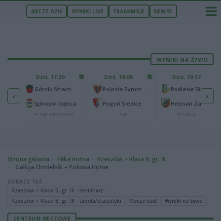
MECZE DZIŚ
WYNIKI LIVE
TRANSMISJE
NEWSY
WYNIKI NA ŻYWO
U
Dziś, 17:30
Dziś, 18:00
Dziś, 19:57
65
lonia Bydgoszcz
-
-
-
Górnik Strachocina
Polonia Bytom
Podlasie Biała Podlaska
‹
›
25
-
-
-
Igloopol Dębica
Pogoń Siedlce
Hetman Zamość
aliga
IV liga podkarpacka
I liga
III liga, gr. IV
Strona główna
Piłka nożna
Rzeszów > Klasa B, gr. III
Galicja Chmielnik – Polonia Hyżne
ZOBACZ TEŻ
Rzeszów > Klasa B, gr. III - terminarz
Rzeszów > Klasa B, gr. III - tabela/statystyki
Mecze dziś
Wyniki na żywo
CENTRUM MECZOWE