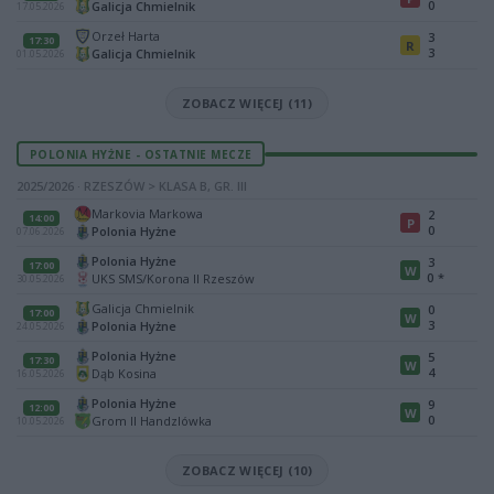
0
Galicja Chmielnik
17.05.2026
Orzeł Harta
3
17:30
R
3
Galicja Chmielnik
01.05.2026
ZOBACZ WIĘCEJ (11)
POLONIA HYŻNE - OSTATNIE MECZE
2025/2026 · RZESZÓW > KLASA B, GR. III
Markovia Markowa
2
14:00
P
0
Polonia Hyżne
07.06.2026
Polonia Hyżne
3
17:00
W
0
*
UKS SMS/Korona II Rzeszów
30.05.2026
Galicja Chmielnik
0
17:00
W
3
Polonia Hyżne
24.05.2026
Polonia Hyżne
5
17:30
W
4
Dąb Kosina
16.05.2026
Polonia Hyżne
9
12:00
W
0
Grom II Handzlówka
10.05.2026
ZOBACZ WIĘCEJ (10)