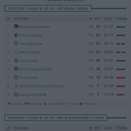
RZESZÓW > KLASA B, GR. III - AKTUALNA TABELA
LP
DRUŻYNA
M
PKT
GOLE
FORMA
1
16
34
52-22
Markovia Markowa
2
15
32
47-19
Polonia Hyżne
3
16
32
43-16
Arka Albigowa
4
16
32
44-26
HALO Hyżne
5
16
30
59-36
Dąb Kosina
6
15
16
33-57
Grom II Handzlówka
7
16
13
29-48
Orzeł Harta
8
16
7
22-44
UKS SMS/Korona II Rzeszów
9
16
7
13-74
Galicja Chmielnik
M
mecze,
Pkt
punkty ·
zwycięstwo
remis
porażka
RZESZÓW > KLASA B, GR. III - MECZE ROZEGRANE U SIEBIE
LP
DRUŻYNA
M
PKT
GOLE
FORMA