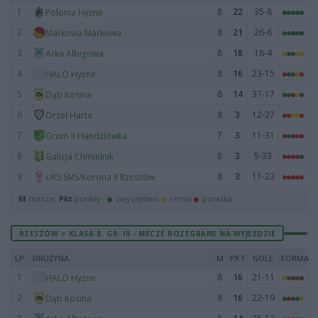
1
8
22
35-8
Polonia Hyżne
2
8
21
26-6
Markovia Markowa
3
8
18
18-4
Arka Albigowa
4
8
16
23-15
HALO Hyżne
5
8
14
37-17
Dąb Kosina
6
8
3
12-27
Orzeł Harta
7
7
3
11-31
Grom II Handzlówka
8
8
3
5-33
Galicja Chmielnik
9
8
3
11-23
UKS SMS/Korona II Rzeszów
M
mecze,
Pkt
punkty ·
zwycięstwo
remis
porażka
RZESZÓW > KLASA B, GR. III - MECZE ROZEGRANE NA WYJEŹDZIE
LP
DRUŻYNA
M
PKT
GOLE
FORMA
1
8
16
21-11
HALO Hyżne
2
8
16
22-19
Dąb Kosina