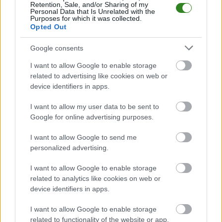
Galicja Chmielnik
przystępuje do tego spotkania w roli gospodarza. Jak
Retention, Sale, and/or Sharing of my
drużyna radzi sobie w sezonie 2025/2026 rozgrywek Rzeszów > Klasa B,
Personal Data that Is Unrelated with the
Purposes for which it was collected.
gr. III przed własną publicznością? Na tej stronie możecie zobaczyć tabelę
Opted Out
uwzględniającą tylko mecze u siebie. W tabeli biorącej pod uwagę tylko
mecze wyjazdowe możecie natomiast sprawdzić jak spisuje się klub
Polonia Hyżne
.
Google consents
Rzeszów > Klasa B, gr. III - sytuacja w tabeli
I want to allow Google to enable storage
Przed meczami 16. kolejki - Rzeszów > Klasa B, gr. III gospodarze (Galicja
related to advertising like cookies on web or
Chmielnik) zajmują
8. miejsce
w tabeli. Goście (Polonia Hyżne) plasują się
device identifiers in apps.
na
6. miejscu.
I want to allow my user data to be sent to
Poniżej znajdziesz także ostatnie mecze obu drużyn oraz statystyki
bramkowe.
Google for online advertising purposes.
Galicja Chmielnik vs. Polonia Hyżne - relacja, wynik na żywo,
I want to allow Google to send me
transmisja
personalized advertising.
Wynik meczu Galicja Chmielnik - Polonia Hyżne znajdziesz na naszej
stronie zaraz po jego zakończeniu. Jeżeli szukasz informacji meczowych,
I want to allow Google to enable storage
zajrzyj tutaj:
Galicja Chmielnik vs. Polonia Hyżne - wynik, składy,
related to analytics like cookies on web or
strzelcy
device identifiers in apps.
Jeżeli w internecie lub TV dostępna jest
transmisja na żywo z meczu
Galicja Chmielnik vs. Polonia Hyżne
albo innych spotkań Rzeszów >
I want to allow Google to enable storage
Klasa B, gr. III na pewno znajdziesz takie informacje na naszym portalu.
related to functionality of the website or app.
Możliwe jednak, że nigdzie nie pojawi się stream online z tego pojedynku.