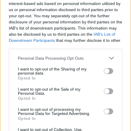
Po zakończeniu spotkania automatycznie publikujemy
oficjalny wynik
interest-based ads based on personal information utilized by
spotkania
, a także dane meczowe, jeśli są dostępne.
us or personal information disclosed to third parties prior to
your opt-out. You may separately opt-out of the further
Pełny harmonogram rozgrywek dostępny jest tutaj:
Rzeszów > Klasa B,
gr. III - terminarz
disclosure of your personal information by third parties on the
.
IAB’s list of downstream participants. This information may
Informacje o składach i strzelcach
also be disclosed by us to third parties on the
IAB’s List of
W miarę dostępności danych, publikujemy
składy wyjściowe,
Downstream Participants
that may further disclose it to other
rezerwowych, zmiany oraz listę strzelców bramek
. Informacje te
third parties.
aktualizujemy zależnie od poziomu ligi i dostępnych źródeł.
Please note that this website/app uses one or more Google
Personal Data Processing Opt Outs
Śledź mecze swojej drużyny
services and may gather and store information including but
Jeśli jesteś kibicem klubu Galicja Chmielnik lub Polonia Hyżne - zaglądaj
not limited to your visit or usage behaviour. You may click to
I want to opt-out of the Sharing of my
tutaj częściej. Nasz serwis regularnie dostarcza informacje o
terminach
personal data.
grant or deny consent to Google and its third-party tags to
meczów, wynikach, transferach i newsach klubowych
.
Opted In
use your data for below specified purposes in below Google
PodkarpacieLive.pl to największa baza
meczów lokalnych drużyn
consent section.
I want to opt-out of the Sale of my
piłkarskich
w województwie. Sprawdź nasze relacje, śledź ulubioną ligę i
Personal Data.
bądź na bieżąco z wydarzeniami z boisk!
Opted In
Analiza przed meczem: Galicja Chmielnik vs Polonia Hyżne
I want to opt-out of processing my
Mecz
Galicja Chmielnik - Polonia Hyżne
Personal Data for Targeted Advertising.
odbędzie się w ramach 16.
Opted In
kolejki - Rzeszów > Klasa B, gr. III. Spotkanie zostanie rozegrane w dniu 24
maja 2026. Początek meczu o godz. 17:00.
I want to opt-out of Collection, Use,