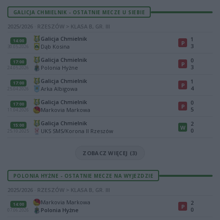
GALICJA CHMIELNIK - OSTATNIE MECZE U SIEBIE
2025/2026 · RZESZÓW > KLASA B, GR. III
Galicja Chmielnik
1
14:00
P
3
Dąb Kosina
30.05.2026
Galicja Chmielnik
0
17:00
P
3
Polonia Hyżne
24.05.2026
Galicja Chmielnik
1
17:00
P
4
Arka Albigowa
25.04.2026
Galicja Chmielnik
0
17:00
P
5
Markovia Markowa
11.04.2026
Galicja Chmielnik
2
15:00
W
0
UKS SMS/Korona II Rzeszów
25.10.2025
ZOBACZ WIĘCEJ (3)
POLONIA HYŻNE - OSTATNIE MECZE NA WYJEZDZIE
2025/2026 · RZESZÓW > KLASA B, GR. III
Markovia Markowa
2
14:00
P
0
Polonia Hyżne
07.06.2026