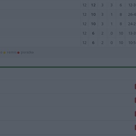
12
12
3
3
6
12-3
12
10
3
1
8
26-4
12
10
3
1
8
24-2
12
6
2
0
10
13-3
12
6
2
0
10
10-5
wo
remis
porażka