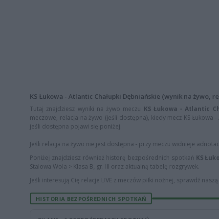
KS Łukowa - Atlantic Chałupki Dębniańskie (wynik na żywo, rel
Tutaj znajdziesz wyniki na żywo meczu
KS Łukowa - Atlantic C
meczowe, relacja na żywo (jeśli dostępna), kiedy mecz KS Łukowa - A
jeśli dostępna pojawi się poniżej.
Jeśli relacja na żywo nie jest dostępna - przy meczu widnieje adnota
Poniżej znajdziesz również historę bezpośrednich spotkań
KS Łuko
Stalowa Wola > Klasa B, gr. III oraz aktualną tabelę rozgrywek.
Jeśli interesują Cię relacje LIVE z meczów piłki nożnej, sprawdź nasz
HISTORIA BEZPOŚREDNICH SPOTKAŃ