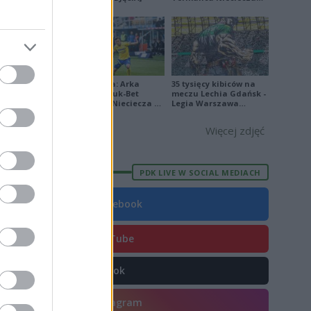
[ZDJĘCIA]
E
FORMA
Ekstraklasa: Arka
35 tysięcy kibiców na
Gdynia - Bruk-Bet
meczu Lechia Gdańsk -
8
Termalica Nieciecza 2-
Legia Warszawa
3 [ZDJĘCIA]
[OPRAWA, ZDJĘCIA]
0
Więcej zdjęć
5
8
PDK LIVE W SOCIAL MEDIACH
0
Facebook
7
6
YouTube
2
8
TikTok
2
Instagram