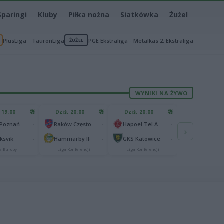
Sparingi
Kluby
Piłka nożna
Siatkówka
Żużel
PlusLiga
TauronLiga
ŻUŻEL
PGE Ekstraliga
Metalkas 2. Ekstraliga
WYNIKI NA ŻYWO
 19:00
Dziś, 20:00
Dziś, 20:00
-
-
-
 Poznań
Raków Częstochowa
Hapoel Tel Awiw
›
-
-
-
aksvik
Hammarby IF
GKS Katowice
a Europy
Liga Konferencji
Liga Konferencji