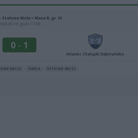
- Stalowa Wola > Klasa B, gr. III
2026-05-16, godz. 17:00
0
-
1
Atlantic Chałupki Dębniańskie
EDNIE MECZE
TABELA
OSTATNIE MECZE