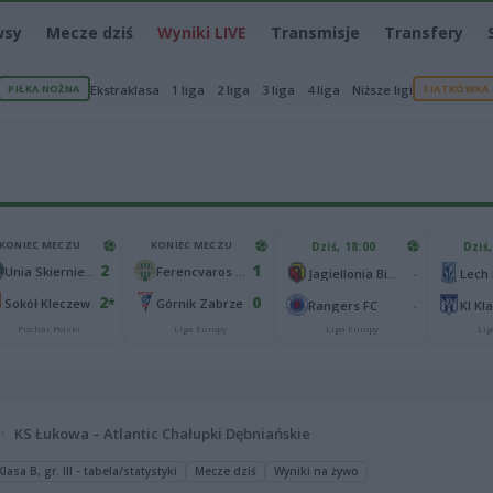
wsy
Mecze dziś
Wyniki LIVE
Transmisje
Transfery
PIŁKA NOŻNA
Ekstraklasa
1 liga
2 liga
3 liga
4 liga
Niższe ligi
SIATKÓWKA
KONIEC MECZU
KONIEC MECZU
Dziś, 18:00
Dziś,
2
1
Unia Skierniewice
Ferencvaros Budapeszt
-
Jagiellonia Białystok
Lech
2
0
*
Sokół Kleczew
Górnik Zabrze
-
Rangers FC
KI Kl
Puchar Polski
Liga Europy
Liga Europy
Lig
KS Łukowa – Atlantic Chałupki Dębniańskie
asa B, gr. III - tabela/statystyki
Mecze dziś
Wyniki na żywo