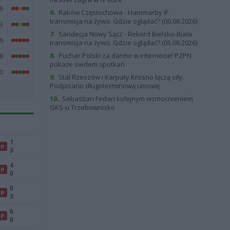
6
6.
Raków Częstochowa - Hammarby IF
transmisja na żywo. Gdzie oglądać? (06.08.2026)
3
7.
Sandecja Nowy Sącz - Rekord Bielsko-Biała
6
transmisja na żywo. Gdzie oglądać? (05.08.2026)
8.
Puchar Polski za darmo w internecie! PZPN
8
pokaże siedem spotkań
0
9.
Stal Rzeszów i Karpaty Krosno łączą siły.
Podpisano długoterminową umowę
10.
Sebastian Fedan kolejnym wzmocnieniem
GKS-u Trzebownisko
1
P
3
4
P
0
0
P
3
6
P
0