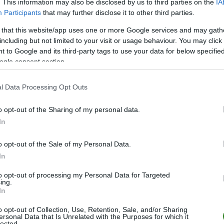
. This information may also be disclosed by us to third parties on the
IA
Participants
that may further disclose it to other third parties.
M
PKT
Z
R
P
GOL
 that this website/app uses one or more Google services and may gath
24
55
17
4
3
85-3
including but not limited to your visit or usage behaviour. You may click 
24
55
17
4
3
69-2
 to Google and its third-party tags to use your data for below specifi
ogle consent section.
24
53
16
5
3
71-2
24
39
12
3
9
60-4
l Data Processing Opt Outs
24
37
11
4
9
56-3
o opt-out of the Sharing of my personal data.
24
36
11
3
10
43-4
In
24
33
10
3
11
48-4
24
33
10
3
11
50-6
o opt-out of the Sale of my Personal Data.
In
24
28
9
1
14
61-4
24
23
7
2
15
35-6
to opt-out of processing my Personal Data for Targeted
ing.
24
23
5
8
11
34-6
In
24
16
4
4
16
26-7
o opt-out of Collection, Use, Retention, Sale, and/or Sharing
ersonal Data that Is Unrelated with the Purposes for which it
24
15
5
0
19
24-9
lected.