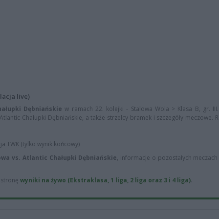
acja live)
hałupki Dębniańskie
w ramach 22. kolejki - Stalowa Wola > Klasa B, gr. III
tlantic Chałupki Dębniańskie, a także strzelcy bramek i szczegóły meczowe. Re
cja TWK (tylko wynik końcowy)
wa vs. Atlantic Chałupki Dębniańskie
, informacje o pozostałych meczach 2
ą stronę
wyniki na żywo (Ekstraklasa, 1 liga, 2 liga oraz 3 i 4 liga)
.