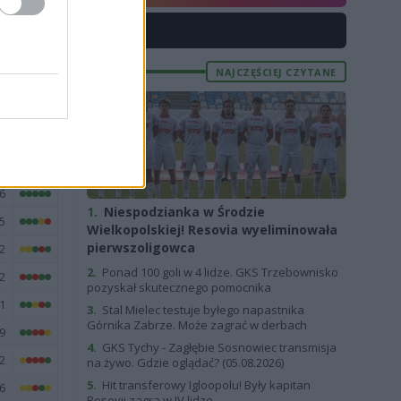
7
X
1
2
NAJCZĘŚCIEJ CZYTANE
E
FORMA
6
1.
Niespodzianka w Środzie
5
Wielkopolskiej! Resovia wyeliminowała
pierwszoligowca
2
2.
Ponad 100 goli w 4 lidze. GKS Trzebownisko
2
pozyskał skutecznego pomocnika
1
3.
Stal Mielec testuje byłego napastnika
Górnika Zabrze. Może zagrać w derbach
9
4.
GKS Tychy - Zagłębie Sosnowiec transmisja
2
na żywo. Gdzie oglądać? (05.08.2026)
5.
Hit transferowy Igloopolu! Były kapitan
6
Resovii zagra w IV lidze