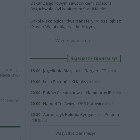
Oskar Zając nowym zawodnikiem Izolatora
Boguchwała. Był kapitanem Stali II Mielec
Sokół Nisko ogłosił dwa transfery. Miłosz Rębisz
i Xavier Walat dołączyli do drużyny
Więcej wiadomości
NAJBLIŻSZE TRANSMISJE
. Informacje
Jagiellonia Białystok – Rangers FC
18:00
(Dziś)
lacja LIVE -
Lech Poznań – KI Klaksvik
19:00
(Dziś)
Raków Częstochowa – Hammarby IF
20:00
(Dziś)
2. kolejki -
Hapoel Tel Awiw – GKS Katowice
20:00
(Dziś)
Abramczyk Polonia Bydgoszcz – Polonia
20:30
Piła
(Dziś)
Wszystkie transmisje