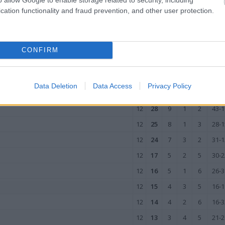
12
10
2
4
6
13-3
cation functionality and fraud prevention, and other user protection.
12
9
3
0
9
14-4
12
4
1
1
10
14-4
wo
remis
porażka
CONFIRM
YJEŹDZIE
Data Deletion
Data Access
Privacy Policy
M
PKT
Z
R
P
GOL
12
28
9
1
2
43-1
12
25
8
1
3
28-1
12
24
7
3
2
31-1
12
17
5
2
5
30-2
12
16
5
1
6
26-3
12
15
4
3
5
16-1
12
14
4
2
6
16-3
12
13
3
4
5
21-2