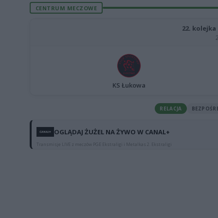
CENTRUM MECZOWE
22. kolejka 
KS Łukowa
RELACJA
BEZPOŚR
OGLĄDAJ ŻUŻEL NA ŻYWO W CANAL+
Transmisje LIVE z meczów PGE Ekstraligi i Metalkas 2. Ekstraligi