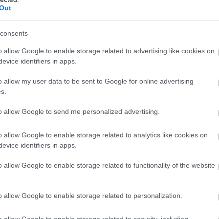
Out
wo
remis
porażka
consents
BIE
o allow Google to enable storage related to advertising like cookies on
M
PKT
Z
R
P
GOL
evice identifiers in apps.
12
31
10
1
1
38-
o allow my user data to be sent to Google for online advertising
12
28
8
4
0
43-1
s.
12
27
8
3
1
42-1
to allow Google to send me personalized advertising.
12
23
7
2
3
34-1
12
23
7
2
3
24-2
o allow Google to enable storage related to analytics like cookies on
12
22
7
1
4
27-1
evice identifiers in apps.
12
20
6
2
4
26-1
o allow Google to enable storage related to functionality of the website
12
18
6
0
6
37-2
12
18
6
0
6
32-2
o allow Google to enable storage related to personalization.
12
17
5
2
5
22-2
o allow Google to enable storage related to security, including