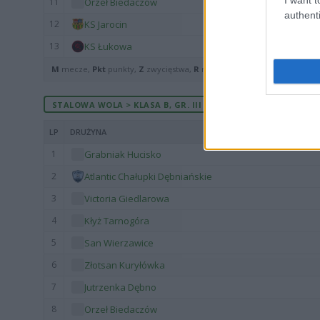
11
Orzeł Biedaczów
authenti
12
KS Jarocin
13
KS Łukowa
M
mecze,
Pkt
punkty,
Z
zwycięstwa,
R
remisy,
P
porażki ·
zwycięst
STALOWA WOLA > KLASA B, GR. III - MECZE ROZEGRANE NA W
LP
DRUŻYNA
1
Grabniak Hucisko
2
Atlantic Chałupki Dębniańskie
3
Victoria Giedlarowa
4
Kłyż Tarnogóra
5
San Wierzawice
6
Złotsan Kuryłówka
7
Jutrzenka Dębno
8
Orzeł Biedaczów