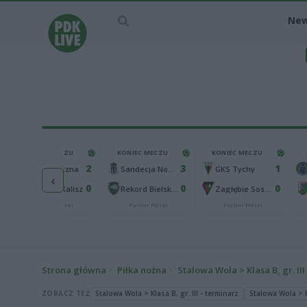
Ne
KONIEC MECZU
KONIEC MECZU
KONIEC MECZU
2
3
1
Górnik Łęczna
Sandecja Nowy Sącz
GKS Tychy
‹
0
0
0
KKS 1925 Kalisz
Rekord Bielsko-Biała
Zagłębie Sosnowiec
Puchar Polski
Puchar Polski
Puchar Polski
Strona główna
Piłka nożna
Stalowa Wola > Klasa B, gr. III
ZOBACZ TEŻ
Stalowa Wola > Klasa B, gr. III - terminarz
Stalowa Wola > Kl