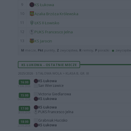
9
KS Łukowa
10
Azalia Brzóza Królewska
11
ŁKS II Łowisko
12
PUKS Francesco Jelna
13
KS Jarocin
M
mecze,
Pkt
punkty,
Z
zwycięstwa,
R
remisy,
P
porażki ·
zwycięst
KS ŁUKOWA - OSTATNIE MECZE
2025/2026 · STALOWA WOLA > KLASA B, GR. III
KS Łukowa
16:00
San Wierzawice
13.06.2026
Victoria Giedlarowa
15:00
KS Łukowa
04.06.2026
KS Łukowa
17:00
PUKS Francesco Jelna
30.05.2026
Grabniak Hucisko
18:00
KS Łukowa
22.05.2026