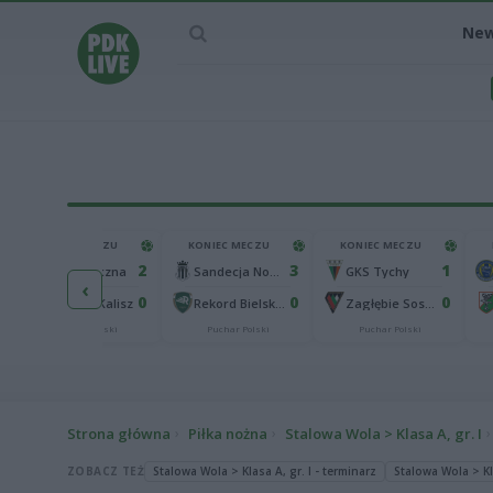
Ne
KONIEC MECZU
KONIEC MECZU
KONIEC MECZU
2
3
1
Górnik Łęczna
Sandecja Nowy Sącz
GKS Tychy
‹
0
0
0
KKS 1925 Kalisz
Rekord Bielsko-Biała
Zagłębie Sosnowiec
Puchar Polski
Puchar Polski
Puchar Polski
Strona główna
Piłka nożna
Stalowa Wola > Klasa A, gr. I
ZOBACZ TEŻ
Stalowa Wola > Klasa A, gr. I - terminarz
Stalowa Wola > Kla