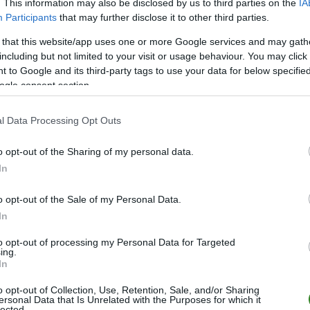
. This information may also be disclosed by us to third parties on the
IA
Participants
that may further disclose it to other third parties.
 that this website/app uses one or more Google services and may gath
including but not limited to your visit or usage behaviour. You may click 
ZOBACZ WIĘCEJ (14)
 to Google and its third-party tags to use your data for below specifi
ogle consent section.
M
PKT
Z
R
P
GOL
l Data Processing Opt Outs
26
61
19
4
3
101-
o opt-out of the Sharing of my personal data.
26
55
16
7
3
81-3
In
26
53
16
5
5
88-4
o opt-out of the Sale of my Personal Data.
26
40
11
7
8
56-4
In
26
40
11
7
8
70-5
to opt-out of processing my Personal Data for Targeted
26
40
12
4
10
64-5
ing.
In
26
36
10
6
10
57-5
26
36
10
6
10
56-5
o opt-out of Collection, Use, Retention, Sale, and/or Sharing
ersonal Data that Is Unrelated with the Purposes for which it
lected.