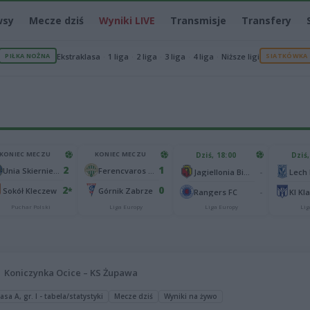
wsy
Mecze dziś
Wyniki LIVE
Transmisje
Transfery
PIŁKA NOŻNA
Ekstraklasa
1 liga
2 liga
3 liga
4 liga
Niższe ligi
SIATKÓWKA
KONIEC MECZU
KONIEC MECZU
Dziś, 18:00
Dziś,
2
1
Unia Skierniewice
Ferencvaros Budapeszt
-
Jagiellonia Białystok
Lech
2
0
*
Sokół Kleczew
Górnik Zabrze
-
Rangers FC
KI Kl
Puchar Polski
Liga Europy
Liga Europy
Lig
Koniczynka Ocice – KS Żupawa
sa A, gr. I - tabela/statystyki
Mecze dziś
Wyniki na żywo