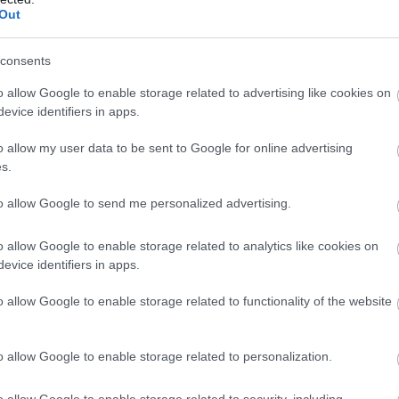
26
33
10
3
13
65-7
Out
26
31
9
4
13
73-6
26
28
8
4
14
55-9
consents
26
27
7
6
13
45-7
o allow Google to enable storage related to advertising like cookies on
26
20
5
5
16
45-7
evice identifiers in apps.
26
11
3
2
21
25-1
o allow my user data to be sent to Google for online advertising
s.
wo
remis
porażka
to allow Google to send me personalized advertising.
IE
M
PKT
Z
R
P
GOL
o allow Google to enable storage related to analytics like cookies on
evice identifiers in apps.
13
31
10
1
2
51-1
13
30
9
3
1
45-1
o allow Google to enable storage related to functionality of the website
13
28
9
1
3
52-2
13
23
6
5
2
29-2
o allow Google to enable storage related to personalization.
13
22
7
1
5
31-3
o allow Google to enable storage related to security, including