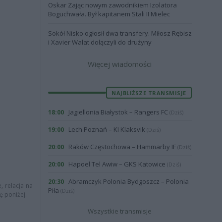
Oskar Zając nowym zawodnikiem Izolatora
Boguchwała. Był kapitanem Stali II Mielec
Sokół Nisko ogłosił dwa transfery. Miłosz Rębisz
i Xavier Walat dołączyli do drużyny
Więcej wiadomości
NAJBLIŻSZE TRANSMISJE
Jagiellonia Białystok – Rangers FC
18:00
(Dziś)
Lech Poznań – KI Klaksvik
19:00
(Dziś)
Raków Częstochowa – Hammarby IF
20:00
(Dziś)
Hapoel Tel Awiw – GKS Katowice
20:00
(Dziś)
Abramczyk Polonia Bydgoszcz – Polonia
20:30
, relacja na
Piła
(Dziś)
ę poniżej.
Wszystkie transmisje