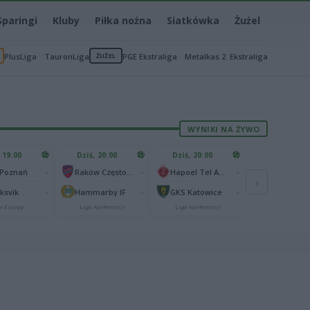
Sparingi
Kluby
Piłka nożna
Siatkówka
Żużel
PlusLiga
TauronLiga
ŻUŻEL
PGE Ekstraliga
Metalkas 2. Ekstraliga
WYNIKI NA ŻYWO
 19:00
Dziś, 20:00
Dziś, 20:00
-
-
-
 Poznań
Raków Częstochowa
Hapoel Tel Awiw
›
-
-
-
aksvik
Hammarby IF
GKS Katowice
a Europy
Liga Konferencji
Liga Konferencji