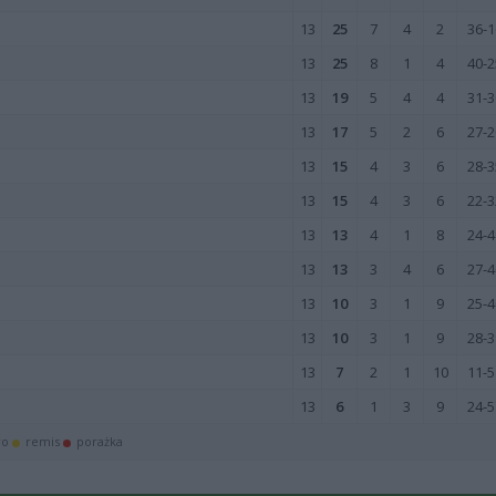
13
25
7
4
2
36-1
13
25
8
1
4
40-2
13
19
5
4
4
31-3
13
17
5
2
6
27-2
13
15
4
3
6
28-3
13
15
4
3
6
22-3
13
13
4
1
8
24-4
13
13
3
4
6
27-4
13
10
3
1
9
25-4
13
10
3
1
9
28-3
13
7
2
1
10
11-5
13
6
1
3
9
24-5
wo
remis
porażka