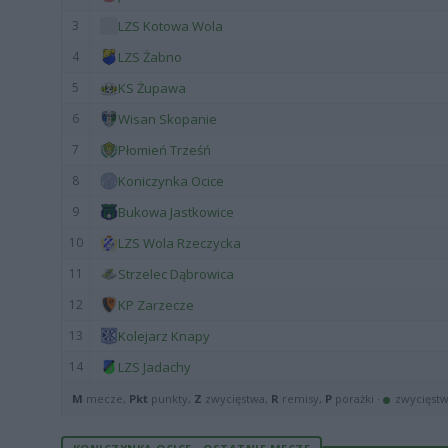
3
LZS Kotowa Wola
4
LZS Żabno
5
KS Żupawa
6
Wisan Skopanie
7
Płomień Trześń
8
Koniczynka Ocice
9
Bukowa Jastkowice
10
LZS Wola Rzeczycka
11
Strzelec Dąbrowica
12
KP Zarzecze
13
Kolejarz Knapy
14
LZS Jadachy
M
mecze,
Pkt
punkty,
Z
zwycięstwa,
R
remisy,
P
porażki ·
zwycięst