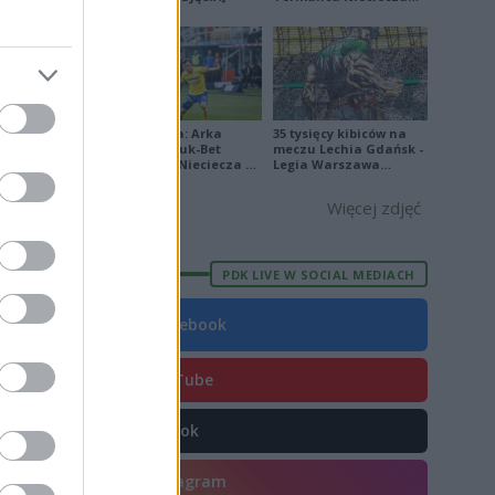
9
[ZDJĘCIA]
1
3
2
Ekstraklasa: Arka
35 tysięcy kibiców na
0
Gdynia - Bruk-Bet
meczu Lechia Gdańsk -
Termalica Nieciecza 2-
Legia Warszawa
20
3 [ZDJĘCIA]
[OPRAWA, ZDJĘCIA]
Więcej zdjęć
PDK LIVE W SOCIAL MEDIACH
E
FORMA
Facebook
8
7
YouTube
5
TikTok
1
6
Instagram