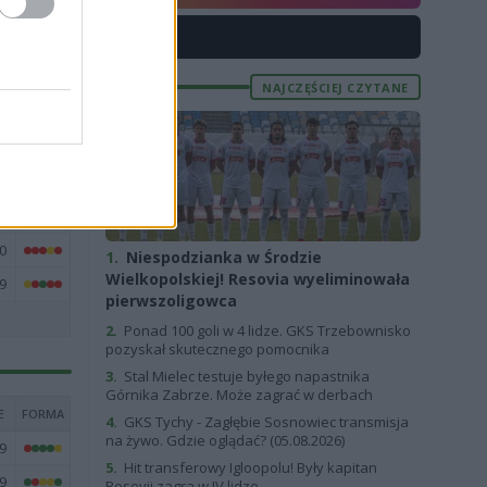
5
X
2
7
NAJCZĘŚCIEJ CZYTANE
4
0
3
2
0
1.
Niespodzianka w Środzie
Wielkopolskiej! Resovia wyeliminowała
9
pierwszoligowca
2.
Ponad 100 goli w 4 lidze. GKS Trzebownisko
pozyskał skutecznego pomocnika
3.
Stal Mielec testuje byłego napastnika
Górnika Zabrze. Może zagrać w derbach
E
FORMA
4.
GKS Tychy - Zagłębie Sosnowiec transmisja
na żywo. Gdzie oglądać? (05.08.2026)
9
5.
Hit transferowy Igloopolu! Były kapitan
9
Resovii zagra w IV lidze