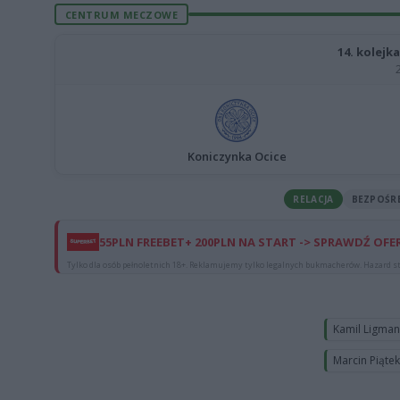
CENTRUM MECZOWE
14. kolejka
Koniczynka Ocice
RELACJA
BEZPOŚR
55PLN FREEBET+ 200PLN NA START -> SPRAWDŹ OFE
Tylko dla osób pełnoletnich 18+. Reklamujemy tylko legalnych bukmacherów. Hazard st
Kamil Ligma
Marcin Piąte