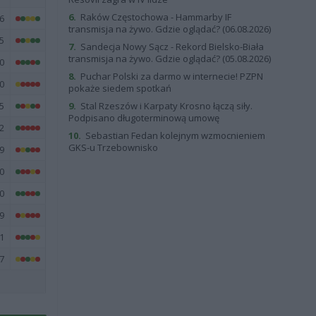
6.
Raków Częstochowa - Hammarby IF
6
transmisja na żywo. Gdzie oglądać? (06.08.2026)
5
7.
Sandecja Nowy Sącz - Rekord Bielsko-Biała
transmisja na żywo. Gdzie oglądać? (05.08.2026)
0
8.
Puchar Polski za darmo w internecie! PZPN
0
pokaże siedem spotkań
5
9.
Stal Rzeszów i Karpaty Krosno łączą siły.
Podpisano długoterminową umowę
2
10.
Sebastian Fedan kolejnym wzmocnieniem
GKS-u Trzebownisko
9
0
0
9
1
7