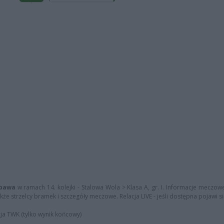
upawa
w ramach 14. kolejki - Stalowa Wola > Klasa A, gr. I. Informacje meczowe
kże strzelcy bramek i szczegóły meczowe. Relacja LIVE - jeśli dostępna pojawi si
cja TWK (tylko wynik końcowy)