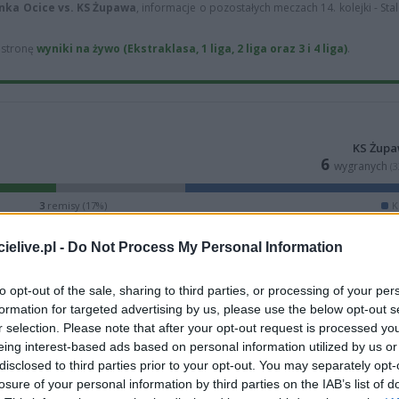
nka Ocice vs. KS Żupawa
, informacje o pozostałych meczach 14. kolejki - St
ą stronę
wyniki na żywo (Ekstraklasa, 1 liga, 2 liga oraz 3 i 4 liga)
.
KS Żup
6
wygranych
(
3
remisy (17%)
K
elive.pl -
Do Not Process My Personal Information
to opt-out of the sale, sharing to third parties, or processing of your per
formation for targeted advertising by us, please use the below opt-out s
r selection. Please note that after your opt-out request is processed y
eing interest-based ads based on personal information utilized by us or
disclosed to third parties prior to your opt-out. You may separately opt-
losure of your personal information by third parties on the IAB’s list of