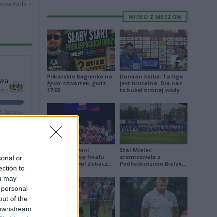
alowa Wola >
WIDEO Z MECZÓW
Piłkarskie Bagienko na
Damian Skiba: Ta liga
awa
żywo: czwartek, godz.
jest brutalna. Dla nas
17:00
to kubeł zimnej wody
33%)
S Żupawa
2
Biało-Czerwoni
Stal Mielec
odwrócili losy finału
zremisowała z
sonal or
2
Ligi Narodów! Zobacz
Podbeskidziem Bielsko-
ection to
skrót
Biała. Zobacz skrót
2
ou may
4
 personal
out of the
 downstream
3