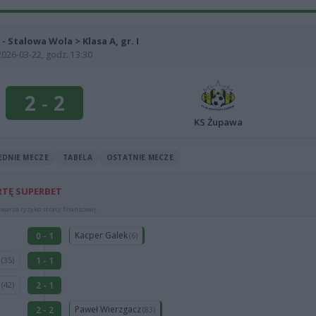
 - Stalowa Wola > Klasa A, gr. I
2026-03-22, godz. 13:30
2
-
2
KS Żupawa
EDNIE MECZE
TABELA
OSTATNIE MECZE
RTĘ SUPERBET
warza ryzyko straty finansowej.
Kacper Galek
0 - 1
(6)
n
1 - 1
(35)
k
2 - 1
(42)
Paweł Wierzgacz
2 - 2
(83)