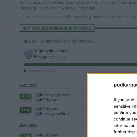
Poniżej znajdziesz również historę bezpośrednich spotkań
Koniczy
Klasa A, gr. I oraz aktualną tabelę rozgrywek.
Jeśli interesują Cię relacje LIVE z meczów piłki nożnej, sprawdź nasz
HISTORIA BEZPOŚREDNICH SPOTKAŃ
BILANS · 18 BEZPOŚREDNICH SPOTKAŃ
Koniczynka Ocice
9
wygranych
(50%)
Koniczynka Ocice
podkarpaci
2025/2026
Koniczynka Ocice
13:30
If you wish 
KS Żupawa
22.03.2026
sensitive in
KS Żupawa
17:00
confirm you
Koniczynka Ocice
10.08.2025
continue se
2024/2025
information 
further disc
KS Żupawa
14:00