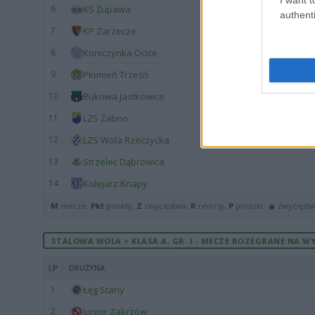
6
KS Żupawa
authenti
7
KP Zarzecze
8
Koniczynka Ocice
9
Płomień Trześń
10
Bukowa Jastkowice
11
LZS Żabno
12
LZS Wola Rzeczycka
13
Strzelec Dąbrowica
14
Kolejarz Knapy
M
mecze,
Pkt
punkty,
Z
zwycięstwa,
R
remisy,
P
porażki ·
zwycięst
STALOWA WOLA > KLASA A, GR. I - MECZE ROZEGRANE NA WY
LP
DRUŻYNA
1
Łęg Stany
2
Junior Zakrzów