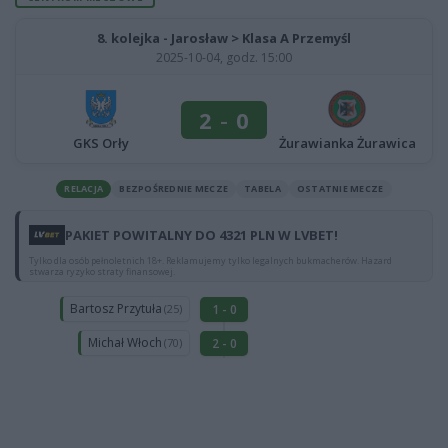
8. kolejka - Jarosław > Klasa A Przemyśl
2025-10-04, godz. 15:00
2
-
0
GKS Orły
Żurawianka Żurawica
RELACJA
BEZPOŚREDNIE MECZE
TABELA
OSTATNIE MECZE
PAKIET POWITALNY DO 4321 PLN W LVBET!
Tylko dla osób pełnoletnich 18+. Reklamujemy tylko legalnych bukmacherów. Hazard
stwarza ryzyko straty finansowej.
Bartosz Przytuła
1 - 0
(25)
Michał Włoch
2 - 0
(70)