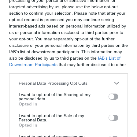
processing of your personal or sensitive information for
spotkania
. To kompletne źródło danych dla kibiców i pasjonatów
targeted advertising by us, please use the below opt-out
lokalnej piłki nożnej. Jeżeli aktualnie nie widzisz tutaj danych z pewnością
pracujemy nad tym żeby je uzupełnić.
section to confirm your selection. Please note that after your
opt-out request is processed you may continue seeing
Wynik meczu GKS Orły vs Żurawianka Żurawica
interest-based ads based on personal information utilized by
Po zakończeniu spotkania automatycznie publikujemy
oficjalny wynik
us or personal information disclosed to third parties prior to
spotkania
, a także dane meczowe, jeśli są dostępne.
your opt-out. You may separately opt-out of the further
Pełny harmonogram rozgrywek dostępny jest tutaj:
disclosure of your personal information by third parties on the
Jarosław > Klasa A
Przemyśl - terminarz
.
IAB’s list of downstream participants. This information may
also be disclosed by us to third parties on the
IAB’s List of
Informacje o składach i strzelcach
Downstream Participants
that may further disclose it to other
W miarę dostępności danych, publikujemy
składy wyjściowe,
third parties.
rezerwowych, zmiany oraz listę strzelców bramek
. Informacje te
aktualizujemy zależnie od poziomu ligi i dostępnych źródeł.
Please note that this website/app uses one or more Google
Personal Data Processing Opt Outs
services and may gather and store information including but
Śledź mecze swojej drużyny
not limited to your visit or usage behaviour. You may click to
I want to opt-out of the Sharing of my
Jeśli jesteś kibicem klubu GKS Orły lub Żurawianka Żurawica - zaglądaj
personal data.
grant or deny consent to Google and its third-party tags to
tutaj częściej. Nasz serwis regularnie dostarcza informacje o
terminach
Opted In
use your data for below specified purposes in below Google
meczów, wynikach, transferach i newsach klubowych
.
consent section.
I want to opt-out of the Sale of my
PodkarpacieLive.pl to największa baza
meczów lokalnych drużyn
Personal Data.
piłkarskich
w województwie. Sprawdź nasze relacje, śledź ulubioną ligę i
Opted In
bądź na bieżąco z wydarzeniami z boisk!
I want to opt-out of processing my