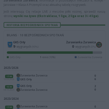
Żurawianka Żurawica
, informacje o pozostałych meczach 8. kolejki -
Jarosław > Klasa A Przemyśl oraz aktualną tabelę rozgrywek.
Jeśli interesują Cię relacje LIVE z meczów piłki nożnej, sprawdź naszą
stronę
wyniki na żywo (Ekstraklasa, 1 liga, 2 liga oraz 3 i 4 liga)
.
HISTORIA BEZPOŚREDNICH SPOTKAŃ
BILANS · 10 BEZPOŚREDNICH SPOTKAŃ
GKS Orły
Żurawianka Żurawica
9
0
wygranych
wygranych
(90%)
(0%)
GKS Orły
1
remis (10%)
Żurawianka Żurawica
2025/2026
Żurawianka Żurawica
0
17:00
6
GKS Orły
10.05.2026
GKS Orły
2
15:00
0
Żurawianka Żurawica
04.10.2025
2023/2024
Żurawianka Żurawica
0
17:00