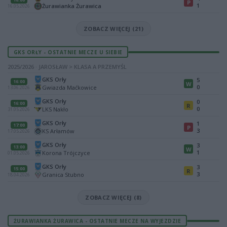
P
1
Żurawianka Żurawica
16.05.2026
ZOBACZ WIĘCEJ (21)
GKS ORŁY - OSTATNIE MECZE U SIEBIE
2025/2026 · JAROSŁAW > KLASA A PRZEMYŚL
GKS Orły
5
16:00
W
0
Gwiazda Maćkowice
13.06.2026
GKS Orły
0
16:00
R
0
LKS Nakło
31.05.2026
GKS Orły
1
17:00
P
3
KS Arłamów
17.05.2026
GKS Orły
3
13:00
W
1
Korona Trójczyce
01.05.2026
GKS Orły
3
15:00
R
3
Granica Stubno
18.04.2026
ZOBACZ WIĘCEJ (8)
ŻURAWIANKA ŻURAWICA - OSTATNIE MECZE NA WYJEZDZIE