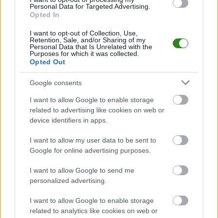
Analiza przed meczem: GKS Orły vs Żurawianka Żurawica
Personal Data for Targeted Advertising.
Opted In
Mecz
GKS Orły - Żurawianka Żurawica
odbędzie się w ramach 8.
kolejki - Jarosław > Klasa A Przemyśl. Spotkanie zostanie rozegrane w dniu
04 października 2025. Początek meczu o godz. 15:00.
I want to opt-out of Collection, Use,
Retention, Sale, and/or Sharing of my
GKS Orły
przystępuje do tego spotkania w roli gospodarza. Jak drużyna
Personal Data that Is Unrelated with the
Purposes for which it was collected.
radzi sobie w sezonie 2025/2026 rozgrywek Jarosław > Klasa A Przemyśl
Opted Out
przed własną publicznością? Na tej stronie możecie zobaczyć tabelę
uwzględniającą tylko mecze u siebie. W tabeli biorącej pod uwagę tylko
mecze wyjazdowe możecie natomiast sprawdzić jak spisuje się klub
Google consents
Żurawianka Żurawica
.
I want to allow Google to enable storage
Jarosław > Klasa A Przemyśl - sytuacja w tabeli
related to advertising like cookies on web or
Przed meczami 8. kolejki - Jarosław > Klasa A Przemyśl gospodarze (GKS
device identifiers in apps.
Orły) zajmują
3. miejsce
w tabeli. Goście (Żurawianka Żurawica) plasują
się na
12. miejscu.
I want to allow my user data to be sent to
Poniżej znajdziesz także ostatnie mecze obu drużyn oraz statystyki
Google for online advertising purposes.
bramkowe.
I want to allow Google to send me
GKS Orły vs. Żurawianka Żurawica - relacja, wynik na żywo,
personalized advertising.
transmisja
Wynik meczu GKS Orły - Żurawianka Żurawica znajdziesz na naszej stronie
I want to allow Google to enable storage
zaraz po jego zakończeniu. Jeżeli szukasz informacji meczowych, zajrzyj
related to analytics like cookies on web or
tutaj:
GKS Orły vs. Żurawianka Żurawica - wynik, składy, strzelcy