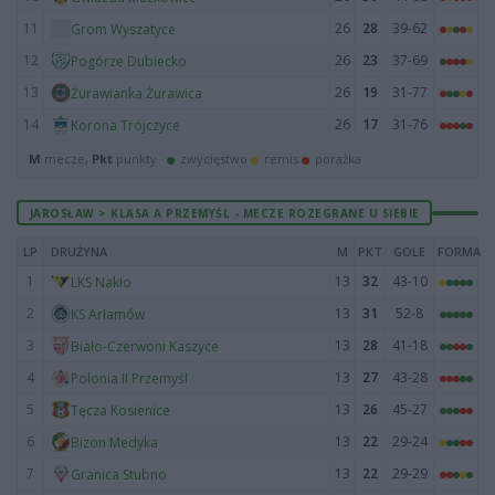
11
26
28
39-62
Grom Wyszatyce
12
26
23
37-69
Pogórze Dubiecko
13
26
19
31-77
Żurawianka Żurawica
14
26
17
31-76
Korona Trójczyce
M
mecze,
Pkt
punkty ·
zwycięstwo
remis
porażka
JAROSŁAW > KLASA A PRZEMYŚL - MECZE ROZEGRANE U SIEBIE
LP
DRUŻYNA
M
PKT
GOLE
FORMA
1
13
32
43-10
LKS Nakło
2
13
31
52-8
KS Arłamów
3
13
28
41-18
Biało-Czerwoni Kaszyce
4
13
27
43-28
Polonia II Przemyśl
5
13
26
45-27
Tęcza Kosienice
6
13
22
29-24
Bizon Medyka
7
13
22
29-29
Granica Stubno