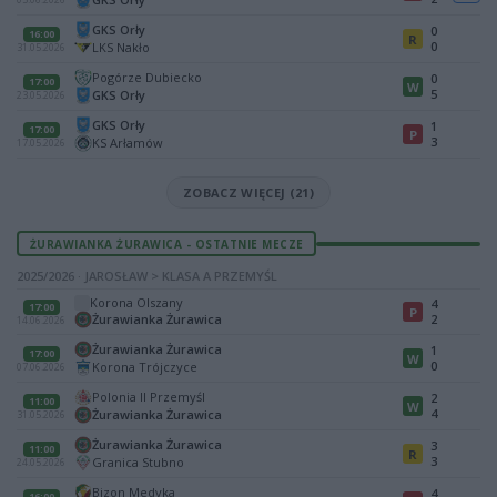
GKS Orły
0
16:00
R
0
LKS Nakło
31.05.2026
Pogórze Dubiecko
0
17:00
W
5
GKS Orły
23.05.2026
GKS Orły
1
17:00
P
3
KS Arłamów
17.05.2026
ZOBACZ WIĘCEJ (21)
ŻURAWIANKA ŻURAWICA - OSTATNIE MECZE
2025/2026 · JAROSŁAW > KLASA A PRZEMYŚL
Korona Olszany
4
17:00
P
Żurawianka Żurawica
2
14.06.2026
Żurawianka Żurawica
1
17:00
W
0
Korona Trójczyce
07.06.2026
Polonia II Przemyśl
2
11:00
W
4
Żurawianka Żurawica
31.05.2026
Żurawianka Żurawica
3
11:00
R
3
Granica Stubno
24.05.2026
Bizon Medyka
4
16:00