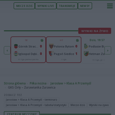
MECZE DZIŚ
WYNIKI LIVE
TRANSMISJE
NEWSY
WYNIKI NA ŻYWO
U
Dziś, 19:57
78'
HT
65
0
0
lonia Bydgoszcz
-
Górnik Strachocina
Polonia Bytom
Podlasie Biała Podlaska
‹
›
25
0
1
-
Igloopol Dębica
Pogoń Siedlce
Hetman Zamość
IV liga podkarpacka
I liga
aliga
III liga, gr. IV
Strona główna
Piłka nożna
Jarosław > Klasa A Przemyśl
GKS Orły – Żurawianka Żurawica
ZOBACZ TEŻ
Jarosław > Klasa A Przemyśl - terminarz
Jarosław > Klasa A Przemyśl - tabela/statystyki
Mecze dziś
Wyniki na żywo
CENTRUM MECZOWE