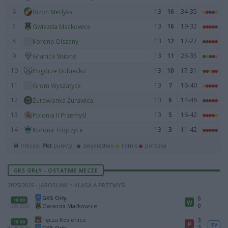
6
13
16
34-35
Bizon Medyka
7
13
16
19-32
Gwiazda Maćkowice
8
13
12
17-27
Korona Olszany
9
13
11
26-35
Granica Stubno
10
13
10
17-31
Pogórze Dubiecko
11
13
7
16-40
Grom Wyszatyce
12
13
6
14-46
Żurawianka Żurawica
13
13
5
16-42
Polonia II Przemyśl
14
13
3
11-42
Korona Trójczyce
M
mecze,
Pkt
punkty ·
zwycięstwo
remis
porażka
GKS ORŁY - OSTATNIE MECZE
2025/2026 · JAROSŁAW > KLASA A PRZEMYŚL
GKS Orły
5
16:00
W
0
Gwiazda Maćkowice
13.06.2026
Tęcza Kosienice
3
18:00
P
TV
2
GKS Orły
05.06.2026