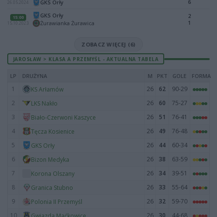
6
GKS Orły
26.05.2024
GKS Orły
2
15:00
1
Żurawianka Żurawica
15.10.2023
ZOBACZ WIĘCEJ (6)
JAROSŁAW > KLASA A PRZEMYŚL - AKTUALNA TABELA
LP
DRUŻYNA
M
PKT
GOLE
FORMA
1
26
62
90-29
KS Arłamów
2
26
60
75-27
LKS Nakło
3
26
51
76-41
Biało-Czerwoni Kaszyce
4
26
49
76-48
Tęcza Kosienice
5
26
44
60-34
GKS Orły
6
26
38
63-59
Bizon Medyka
7
26
34
39-51
Korona Olszany
8
26
33
55-64
Granica Stubno
9
26
32
59-70
Polonia II Przemyśl
10
26
30
44-68
Gwiazda Maćkowice