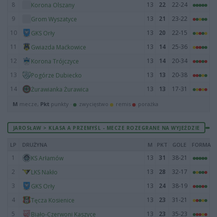
8
13
22
22-24
Korona Olszany
9
13
21
23-22
Grom Wyszatyce
10
13
20
22-15
GKS Orły
11
13
14
25-36
Gwiazda Maćkowice
12
13
14
20-34
Korona Trójczyce
13
13
13
20-38
Pogórze Dubiecko
14
13
13
17-31
Żurawianka Żurawica
M
mecze,
Pkt
punkty ·
zwycięstwo
remis
porażka
JAROSŁAW > KLASA A PRZEMYŚL - MECZE ROZEGRANE NA WYJEŹDZIE
LP
DRUŻYNA
M
PKT
GOLE
FORMA
1
13
31
38-21
KS Arłamów
2
13
28
32-17
LKS Nakło
3
13
24
38-19
GKS Orły
4
13
23
31-21
Tęcza Kosienice
5
13
23
35-23
Biało-Czerwoni Kaszyce