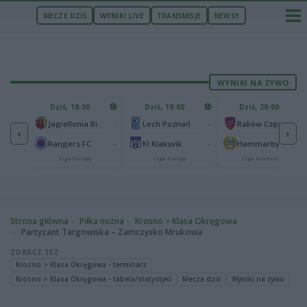
MECZE DZIŚ
WYNIKI LIVE
TRANSMISJE
NEWSY
WYNIKI NA ŻYWO
U
Dziś, 18:00
Dziś, 19:00
Dziś, 20:00
1
Ferencvaros Budapeszt
-
-
-
Jagiellonia Białystok
Lech Poznań
Raków Częstochowa
‹
›
0
ze
-
-
-
Rangers FC
KI Klaksvik
Hammarby IF
Liga Europy
Liga Europy
Liga Konferencji
Strona główna
Piłka nożna
Krosno > Klasa Okręgowa
Partyzant Targowiska – Zamczysko Mrukowa
ZOBACZ TEŻ
Krosno > Klasa Okręgowa - terminarz
Krosno > Klasa Okręgowa - tabela/statystyki
Mecze dziś
Wyniki na żywo