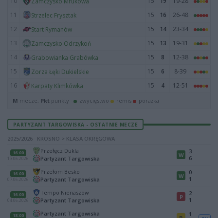
10
15
19
19-28
Zamczysko Mrukowa
11
15
16
26-48
Strzelec Frysztak
12
15
14
23-34
Start Rymanów
13
15
13
19-31
Zamczysko Odrzykoń
14
15
8
12-38
Grabowianka Grabówka
15
15
6
8-39
Zorza Łęki Dukielskie
16
15
4
12-51
Karpaty Klimkówka
M
mecze,
Pkt
punkty ·
zwycięstwo
remis
porażka
PARTYZANT TARGOWISKA - OSTATNIE MECZE
2025/2026 · KROSNO > KLASA OKRĘGOWA
Przełęcz Dukla
3
16:00
W
6
Partyzant Targowiska
13.06.2026
Przełom Besko
0
16:00
W
1
Partyzant Targowiska
07.06.2026
Tempo Nienaszów
2
16:00
P
1
Partyzant Targowiska
04.06.2026
Partyzant Targowiska
1
18:00
R