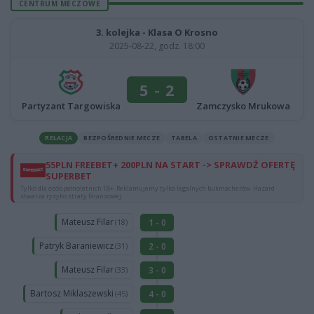
CENTRUM MECZOWE
3. kolejka - Klasa O Krosno
2025-08-22, godz. 18:00
5
-
2
Partyzant Targowiska
Zamczysko Mrukowa
RELACJA
BEZPOŚREDNIE MECZE
TABELA
OSTATNIE MECZE
55PLN FREEBET+ 200PLN NA START -> SPRAWDŹ OFERTĘ
SUPERBET
Tylko dla osób pełnoletnich 18+. Reklamujemy tylko legalnych bukmacherów. Hazard
stwarza ryzyko straty finansowej.
Mateusz Filar
1 - 0
(18)
Patryk Baraniewicz
2 - 0
(31)
Mateusz Filar
3 - 0
(33)
Bartosz Miklaszewski
4 - 0
(45)