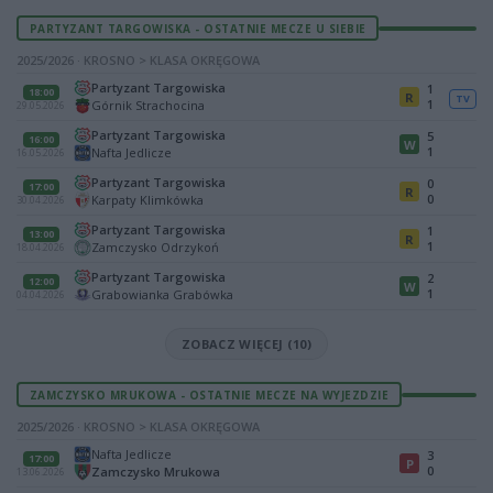
PARTYZANT TARGOWISKA - OSTATNIE MECZE U SIEBIE
2025/2026 · KROSNO > KLASA OKRĘGOWA
Partyzant Targowiska
1
18:00
R
TV
1
Górnik Strachocina
29.05.2026
Partyzant Targowiska
5
16:00
W
1
Nafta Jedlicze
16.05.2026
Partyzant Targowiska
0
17:00
R
0
Karpaty Klimkówka
30.04.2026
Partyzant Targowiska
1
13:00
R
1
Zamczysko Odrzykoń
18.04.2026
Partyzant Targowiska
2
12:00
W
1
Grabowianka Grabówka
04.04.2026
ZOBACZ WIĘCEJ (10)
ZAMCZYSKO MRUKOWA - OSTATNIE MECZE NA WYJEZDZIE
2025/2026 · KROSNO > KLASA OKRĘGOWA
Nafta Jedlicze
3
17:00
P
0
Zamczysko Mrukowa
13.06.2026