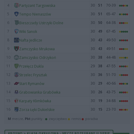
4
30
51
70-39
Partyzant Targowiska
5
30
51
65-47
Tempo Nienaszów
6
30
50
64-38
Bieszczady Ustrzyki Dolne
7
30
49
67-45
Wiki Sanok
8
30
43
49-50
Nafta Jedlicze
9
30
43
49-51
Zamczysko Mrukowa
10
30
38
44-48
Zamczysko Odrzykoń
11
29
38
47-55
Przełęcz Dukla
12
30
36
51-70
Strzelec Frysztak
13
30
29
40-66
Start Rymanów
14
30
26
43-75
Grabowianka Grabówka
15
30
19
34-88
Karpaty Klimkówka
16
30
15
23-70
Zorza Łęki Dukielskie
M
mecze,
Pkt
punkty ·
zwycięstwo
remis
porażka
KROSNO > KLASA OKRĘGOWA - MECZE ROZEGRANE U SIEBIE