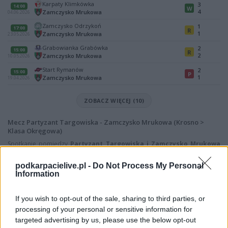
Karpaty Klimkówka
3
14:00
W
4
Zamczysko Mrukowa
04.06.2026
Zamczysko Odrzykoń
1
17:00
R
1
Zamczysko Mrukowa
23.05.2026
Grabowianka Grabówka
2
15:00
R
2
Zamczysko Mrukowa
10.05.2026
Start Rymanów
2
15:00
P
1
Zamczysko Mrukowa
19.04.2026
ZOBACZ WIĘCEJ (10)
Mecz Partyzant Targowiska - Zamczysko Mrukowa (Krosno >
Klasa Okręgowa)
Spotkanie pomiędzy
Partyzant Targowiska i Zamczysko Mrukowa
rozegrane zostanie w ramach Krosno > Klasa Okręgowa (3. kolejki - Klasa
O Krosno).
podkarpacielive.pl -
Do Not Process My Personal
Information
Na stronie
PodkarpacieLive.pl
znajdziesz
wynik meczu, strzelców
bramek, kartki, składy, statystyki i informacje o przebiegu
spotkania
. To kompletne źródło danych dla kibiców i pasjonatów
If you wish to opt-out of the sale, sharing to third parties, or
lokalnej piłki nożnej. Jeżeli aktualnie nie widzisz tutaj danych z pewnością
processing of your personal or sensitive information for
pracujemy nad tym żeby je uzupełnić.
targeted advertising by us, please use the below opt-out