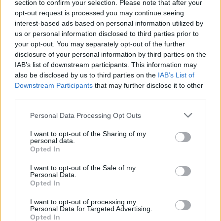
Wynik meczu Partyzant Targowiska vs Zamczysko Mrukowa
section to confirm your selection. Please note that after your
opt-out request is processed you may continue seeing
Po zakończeniu spotkania automatycznie publikujemy
oficjalny wynik
spotkania
interest-based ads based on personal information utilized by
, a także dane meczowe, jeśli są dostępne.
us or personal information disclosed to third parties prior to
Pełny harmonogram rozgrywek dostępny jest tutaj:
Krosno > Klasa
your opt-out. You may separately opt-out of the further
Okręgowa - terminarz
.
disclosure of your personal information by third parties on the
Informacje o składach i strzelcach
IAB’s list of downstream participants. This information may
W miarę dostępności danych, publikujemy
also be disclosed by us to third parties on the
składy wyjściowe,
IAB’s List of
rezerwowych, zmiany oraz listę strzelców bramek
. Informacje te
Downstream Participants
that may further disclose it to other
aktualizujemy zależnie od poziomu ligi i dostępnych źródeł.
third parties.
Śledź mecze swojej drużyny
Please note that this website/app uses one or more Google
Personal Data Processing Opt Outs
Jeśli jesteś kibicem klubu Partyzant Targowiska lub Zamczysko Mrukowa -
services and may gather and store information including but
zaglądaj tutaj częściej. Nasz serwis regularnie dostarcza informacje o
not limited to your visit or usage behaviour. You may click to
I want to opt-out of the Sharing of my
terminach meczów, wynikach, transferach i newsach klubowych
.
personal data.
grant or deny consent to Google and its third-party tags to
Opted In
PodkarpacieLive.pl to największa baza
meczów lokalnych drużyn
use your data for below specified purposes in below Google
piłkarskich
w województwie. Sprawdź nasze relacje, śledź ulubioną ligę i
consent section.
I want to opt-out of the Sale of my
bądź na bieżąco z wydarzeniami z boisk!
Personal Data.
Opted In
Analiza przed meczem: Partyzant Targowiska vs Zamczysko
Mrukowa
I want to opt-out of processing my
Mecz
Partyzant Targowiska - Zamczysko Mrukowa
Personal Data for Targeted Advertising.
odbędzie się w
Opted In
ramach 3. kolejki - Klasa O Krosno. Spotkanie zostanie rozegrane w dniu