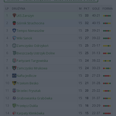
LP
DRUŻYNA
M
PKT
GOLE
FORMA
1
15
33
40-21
LKS Zarszyn
2
15
32
40-15
Górnik Strachocina
3
15
29
39-21
Tempo Nienaszów
4
15
27
39-22
Wiki Sanok
5
15
25
25-17
Zamczysko Odrzykoń
6
15
25
31-13
Bieszczady Ustrzyki Dolne
7
15
24
38-22
Partyzant Targowiska
8
15
24
30-23
Zamczysko Mrukowa
9
15
23
27-23
Nafta Jedlicze
10
15
21
31-28
Przełom Besko
11
15
20
25-22
Strzelec Frysztak
12
15
18
31-37
Grabowianka Grabówka
13
15
16
20-29
Przełęcz Dukla
14
15
15
22-37
Karpaty Klimkówka