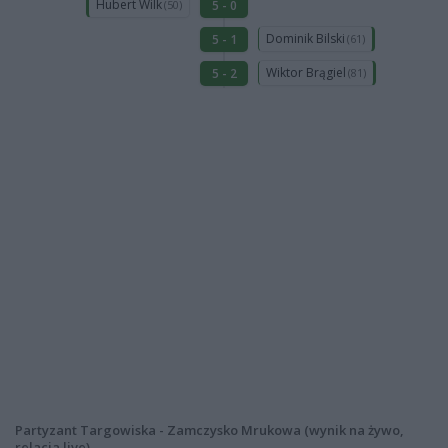
Hubert Wilk
5 - 0
(50)
Dominik Bilski
5 - 1
(61)
Wiktor Brągiel
5 - 2
(81)
Partyzant Targowiska - Zamczysko Mrukowa (wynik na żywo,
relacja live)