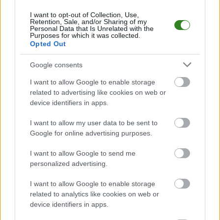
22 sierpnia 2025. Początek meczu o godz. 18:00.
I want to opt-out of Collection, Use,
Partyzant Targowiska
przystępuje do tego spotkania w roli
Retention, Sale, and/or Sharing of my
gospodarza. Jak drużyna radzi sobie w sezonie 2025/2026 rozgrywek
Personal Data that Is Unrelated with the
Purposes for which it was collected.
Krosno > Klasa Okręgowa przed własną publicznością? Na tej stronie
Opted Out
możecie zobaczyć tabelę uwzględniającą tylko mecze u siebie. W tabeli
biorącej pod uwagę tylko mecze wyjazdowe możecie natomiast
sprawdzić jak spisuje się klub
Zamczysko Mrukowa
.
Google consents
Krosno > Klasa Okręgowa - sytuacja w tabeli
I want to allow Google to enable storage
Przed meczami 3. kolejki - Klasa O Krosno gospodarze (Partyzant
related to advertising like cookies on web or
Targowiska) zajmują
3. miejsce
w tabeli. Goście (Zamczysko Mrukowa)
device identifiers in apps.
plasują się na
10. miejscu.
I want to allow my user data to be sent to
Poniżej znajdziesz także ostatnie mecze obu drużyn oraz statystyki
bramkowe.
Google for online advertising purposes.
Partyzant Targowiska vs. Zamczysko Mrukowa - relacja, wynik na
I want to allow Google to send me
żywo, transmisja
personalized advertising.
Wynik meczu Partyzant Targowiska - Zamczysko Mrukowa znajdziesz na
naszej stronie zaraz po jego zakończeniu. Jeżeli szukasz informacji
I want to allow Google to enable storage
meczowych, zajrzyj tutaj:
Partyzant Targowiska vs. Zamczysko
related to analytics like cookies on web or
Mrukowa - wynik, składy, strzelcy
device identifiers in apps.
Jeżeli w internecie lub TV dostępna jest
transmisja na żywo z meczu
Partyzant Targowiska vs. Zamczysko Mrukowa
albo innych spotkań