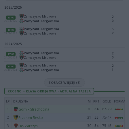
2025/2026
Zamczysko Mrukowa
2
13:00
0
Partyzant Targowiska
29.03.2026
Partyzant Targowiska
5
18:00
2
Zamczysko Mrukowa
22.08.2025
2024/2025
Partyzant Targowiska
2
17:00
0
Zamczysko Mrukowa
24.05.2025
Zamczysko Mrukowa
2
13:00
1
Partyzant Targowiska
20.10.2024
ZOBACZ WIĘCEJ (8)
KROSNO > KLASA OKRĘGOWA - AKTUALNA TABELA
LP
DRUŻYNA
M
PKT
GOLE
FORMA
1
30
64
67-29
Górnik Strachocina
2
31
55
75-47
Przełom Besko
3
30
54
75-45
LKS Zarszyn