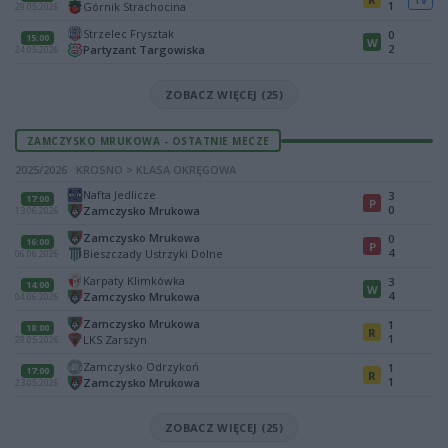
TV
1
Górnik Strachocina
29.05.2026
Strzelec Frysztak
0
15:00
W
2
Partyzant Targowiska
24.05.2026
ZOBACZ WIĘCEJ (25)
ZAMCZYSKO MRUKOWA - OSTATNIE MECZE
2025/2026 · KROSNO > KLASA OKRĘGOWA
Nafta Jedlicze
3
17:00
P
0
Zamczysko Mrukowa
13.06.2026
Zamczysko Mrukowa
0
16:00
P
4
Bieszczady Ustrzyki Dolne
06.06.2026
Karpaty Klimkówka
3
14:00
W
4
Zamczysko Mrukowa
04.06.2026
Zamczysko Mrukowa
1
18:00
R
1
LKS Zarszyn
29.05.2026
Zamczysko Odrzykoń
1
17:00
R
1
Zamczysko Mrukowa
23.05.2026
ZOBACZ WIĘCEJ (25)