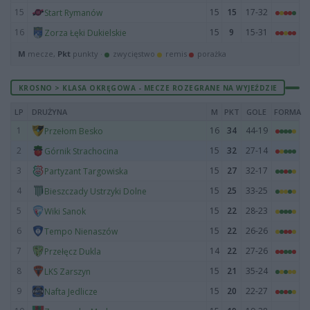
15
15
15
17-32
Start Rymanów
16
15
9
15-31
Zorza Łęki Dukielskie
M
mecze,
Pkt
punkty ·
zwycięstwo
remis
porażka
KROSNO > KLASA OKRĘGOWA - MECZE ROZEGRANE NA WYJEŹDZIE
LP
DRUŻYNA
M
PKT
GOLE
FORMA
1
16
34
44-19
Przełom Besko
2
15
32
27-14
Górnik Strachocina
3
15
27
32-17
Partyzant Targowiska
4
15
25
33-25
Bieszczady Ustrzyki Dolne
5
15
22
28-23
Wiki Sanok
6
15
22
26-26
Tempo Nienaszów
7
14
22
27-26
Przełęcz Dukla
8
15
21
35-24
LKS Zarszyn
9
15
20
22-27
Nafta Jedlicze