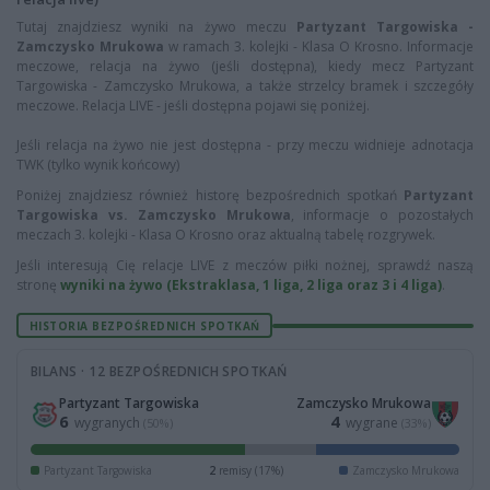
Tutaj znajdziesz wyniki na żywo meczu
Partyzant Targowiska -
Zamczysko Mrukowa
w ramach 3. kolejki - Klasa O Krosno. Informacje
meczowe, relacja na żywo (jeśli dostępna), kiedy mecz Partyzant
Targowiska - Zamczysko Mrukowa, a także strzelcy bramek i szczegóły
meczowe. Relacja LIVE - jeśli dostępna pojawi się poniżej.
Jeśli relacja na żywo nie jest dostępna - przy meczu widnieje adnotacja
TWK (tylko wynik końcowy)
Poniżej znajdziesz również historę bezpośrednich spotkań
Partyzant
Targowiska vs. Zamczysko Mrukowa
, informacje o pozostałych
meczach 3. kolejki - Klasa O Krosno oraz aktualną tabelę rozgrywek.
Jeśli interesują Cię relacje LIVE z meczów piłki nożnej, sprawdź naszą
stronę
wyniki na żywo (Ekstraklasa, 1 liga, 2 liga oraz 3 i 4 liga)
.
HISTORIA BEZPOŚREDNICH SPOTKAŃ
BILANS · 12 BEZPOŚREDNICH SPOTKAŃ
Partyzant Targowiska
Zamczysko Mrukowa
6
4
wygranych
wygrane
(50%)
(33%)
Partyzant Targowiska
2
remisy (17%)
Zamczysko Mrukowa