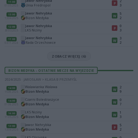
Jawor Nehrybka
2
11:00
P
Unia Fredropol
3
01.05.2025
Jawor Nehrybka
5
13:00
W
Bizon Medyka
2
13.04.2025
Jawor Nehrybka
0
12:00
P
LKS Niziny
3
30.03.2025
Jawor Nehrybka
3
11:00
W
Rada Orzechowce
2
03.11.2024
ZOBACZ WIĘCEJ (6)
BIZON MEDYKA - OSTATNIE MECZE NA WYJEZDZIE
2024/2025 · JAROSŁAW > KLASA B PRZEMYŚL
Walawianka Walawa
2
14:00
W
Bizon Medyka
9
15.06.2025
Czarni Bolestraszyce
0
14:00
W
Bizon Medyka
7
01.06.2025
LKS Niziny
1
16:00
W
Bizon Medyka
3
11.05.2025
Jawor Nehrybka
5
13:00
P
Bizon Medyka
2
13.04.2025
LKS Olszynka
0