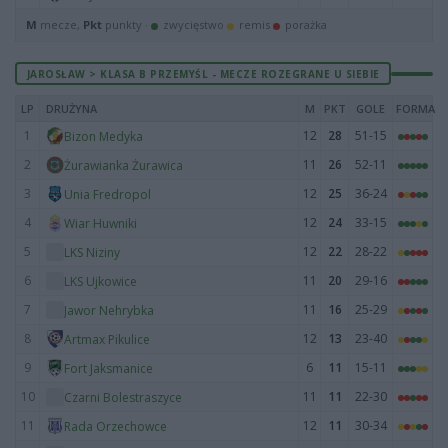
M
mecze,
Pkt
punkty ·
zwycięstwo
remis
porażka
JAROSŁAW > KLASA B PRZEMYŚL - MECZE ROZEGRANE U SIEBIE
LP
DRUŻYNA
M
PKT
GOLE
FORMA
1
12
28
51-15
Bizon Medyka
2
11
26
52-11
Żurawianka Żurawica
3
12
25
36-24
Unia Fredropol
4
12
24
33-15
Wiar Huwniki
5
12
22
28-22
LKS Niziny
6
11
20
29-16
LKS Ujkowice
7
11
16
25-29
Jawor Nehrybka
8
12
13
23-40
Artmax Pikulice
9
6
11
15-11
Fort Jaksmanice
10
11
11
22-30
Czarni Bolestraszyce
11
12
11
30-34
Rada Orzechowce