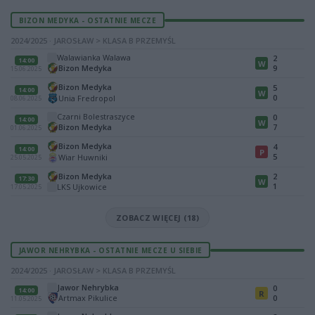
BIZON MEDYKA - OSTATNIE MECZE
2024/2025 · JAROSŁAW > KLASA B PRZEMYŚL
Walawianka Walawa
2
14:00
W
Bizon Medyka
9
15.06.2025
Bizon Medyka
5
14:00
W
0
Unia Fredropol
08.06.2025
Czarni Bolestraszyce
0
14:00
W
Bizon Medyka
7
01.06.2025
Bizon Medyka
4
14:00
P
5
Wiar Huwniki
25.05.2025
Bizon Medyka
2
17:30
W
1
LKS Ujkowice
17.05.2025
ZOBACZ WIĘCEJ (18)
JAWOR NEHRYBKA - OSTATNIE MECZE U SIEBIE
2024/2025 · JAROSŁAW > KLASA B PRZEMYŚL
Jawor Nehrybka
0
14:00
R
Artmax Pikulice
0
11.05.2025