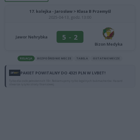
17. kolejka - Jarosław > Klasa B Przemyśl
2025-04-13, godz. 13:00
5
-
2
Jawor Nehrybka
Bizon Medyka
RELACJA
BEZPOŚREDNIE MECZE
TABELA
OSTATNIE MECZE
PAKIET POWITALNY DO 4321 PLN W LVBET!
Tylko dla osób pełnoletnich 18+. Reklamujemy tylko legalnych bukmacherów. Hazard
stwarza ryzyko straty finansowej.