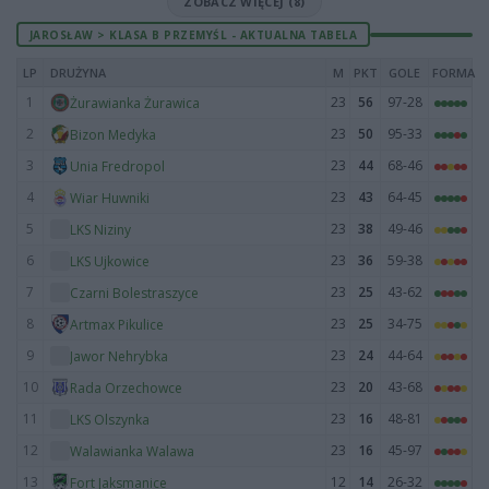
ZOBACZ WIĘCEJ (8)
JAROSŁAW > KLASA B PRZEMYŚL - AKTUALNA TABELA
LP
DRUŻYNA
M
PKT
GOLE
FORMA
1
23
56
97-28
Żurawianka Żurawica
2
23
50
95-33
Bizon Medyka
3
23
44
68-46
Unia Fredropol
4
23
43
64-45
Wiar Huwniki
5
23
38
49-46
LKS Niziny
6
23
36
59-38
LKS Ujkowice
7
23
25
43-62
Czarni Bolestraszyce
8
23
25
34-75
Artmax Pikulice
9
23
24
44-64
Jawor Nehrybka
10
23
20
43-68
Rada Orzechowce
11
23
16
48-81
LKS Olszynka
12
23
16
45-97
Walawianka Walawa
13
12
14
26-32
Fort Jaksmanice