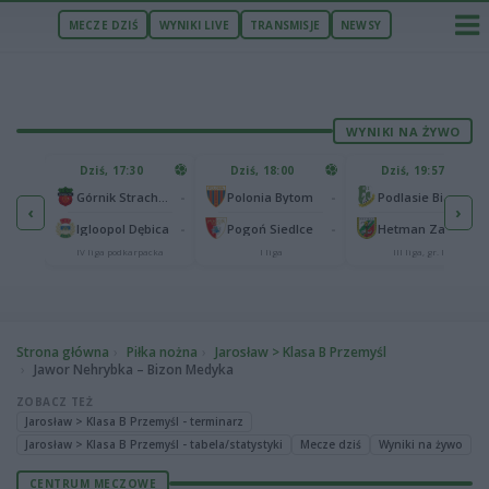
MECZE DZIŚ
WYNIKI LIVE
TRANSMISJE
NEWSY
WYNIKI NA ŻYWO
U
Dziś, 17:30
Dziś, 18:00
Dziś, 19:57
65
lonia Bydgoszcz
-
-
-
Górnik Strachocina
Polonia Bytom
Podlasie Biała Podlaska
‹
›
25
-
-
-
Igloopol Dębica
Pogoń Siedlce
Hetman Zamość
aliga
IV liga podkarpacka
I liga
III liga, gr. IV
Strona główna
Piłka nożna
Jarosław > Klasa B Przemyśl
Jawor Nehrybka – Bizon Medyka
ZOBACZ TEŻ
Jarosław > Klasa B Przemyśl - terminarz
Jarosław > Klasa B Przemyśl - tabela/statystyki
Mecze dziś
Wyniki na żywo
CENTRUM MECZOWE