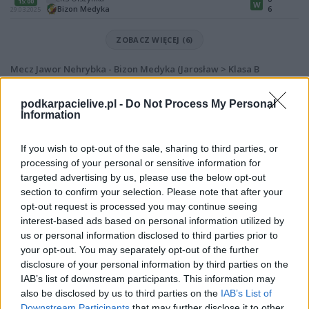
15:00
W
Bizon Medyka
6
29.03.2025
ZOBACZ WIĘCEJ (6)
Mecz Jawor Nehrybka - Bizon Medyka (Jarosław > Klasa B
Przemyśl)
Spotkanie pomiędzy
Jawor Nehrybka i Bizon Medyka
rozegrane
podkarpacielive.pl -
Do Not Process My Personal
zostanie w ramach Jarosław > Klasa B Przemyśl (17. kolejki - Jarosław >
Information
Klasa B Przemyśl).
Na stronie
PodkarpacieLive.pl
znajdziesz
wynik meczu, strzelców
If you wish to opt-out of the sale, sharing to third parties, or
bramek, kartki, składy, statystyki i informacje o przebiegu
processing of your personal or sensitive information for
spotkania
. To kompletne źródło danych dla kibiców i pasjonatów
targeted advertising by us, please use the below opt-out
lokalnej piłki nożnej. Jeżeli aktualnie nie widzisz tutaj danych z pewnością
pracujemy nad tym żeby je uzupełnić.
section to confirm your selection. Please note that after your
opt-out request is processed you may continue seeing
Wynik meczu Jawor Nehrybka vs Bizon Medyka
interest-based ads based on personal information utilized by
Po zakończeniu spotkania automatycznie publikujemy
oficjalny wynik
us or personal information disclosed to third parties prior to
spotkania
, a także dane meczowe, jeśli są dostępne.
your opt-out. You may separately opt-out of the further
Pełny harmonogram rozgrywek dostępny jest tutaj:
disclosure of your personal information by third parties on the
Jarosław > Klasa B
Przemyśl - terminarz
.
IAB’s list of downstream participants. This information may
also be disclosed by us to third parties on the
IAB’s List of
Informacje o składach i strzelcach
Downstream Participants
that may further disclose it to other