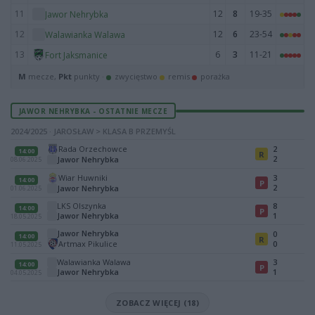
11
12
8
19-35
Jawor Nehrybka
12
12
6
23-54
Walawianka Walawa
13
6
3
11-21
Fort Jaksmanice
M
mecze,
Pkt
punkty ·
zwycięstwo
remis
porażka
JAWOR NEHRYBKA - OSTATNIE MECZE
2024/2025 · JAROSŁAW > KLASA B PRZEMYŚL
Rada Orzechowce
2
14:00
R
2
Jawor Nehrybka
08.06.2025
Wiar Huwniki
3
14:00
P
2
Jawor Nehrybka
01.06.2025
LKS Olszynka
8
14:00
P
Jawor Nehrybka
1
18.05.2025
Jawor Nehrybka
0
14:00
R
Artmax Pikulice
0
11.05.2025
Walawianka Walawa
3
14:00
P
Jawor Nehrybka
1
04.05.2025
ZOBACZ WIĘCEJ (18)