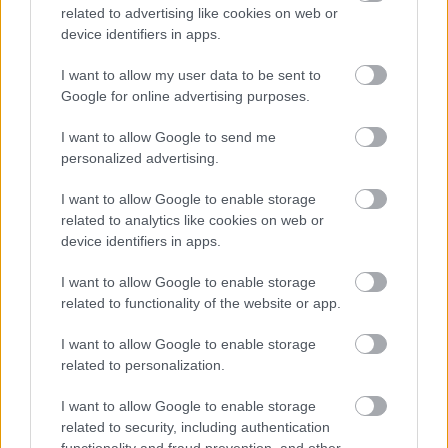
Jarosław > Klasa B Przemyśl - sytuacja w tabeli
related to advertising like cookies on web or
Przed meczami 17. kolejki - Jarosław > Klasa B Przemyśl gospodarze
device identifiers in apps.
(Jawor Nehrybka) zajmują
11. miejsce
w tabeli. Goście (Bizon Medyka)
plasują się na
2. miejscu.
I want to allow my user data to be sent to
Poniżej znajdziesz także ostatnie mecze obu drużyn oraz statystyki
Google for online advertising purposes.
bramkowe.
I want to allow Google to send me
Jawor Nehrybka vs. Bizon Medyka - relacja, wynik na żywo,
personalized advertising.
transmisja
Wynik meczu Jawor Nehrybka - Bizon Medyka znajdziesz na naszej stronie
I want to allow Google to enable storage
zaraz po jego zakończeniu. Jeżeli szukasz informacji meczowych, zajrzyj
related to analytics like cookies on web or
tutaj:
Jawor Nehrybka vs. Bizon Medyka - wynik, składy, strzelcy
device identifiers in apps.
Jeżeli w internecie lub TV dostępna jest
transmisja na żywo z meczu
Jawor Nehrybka vs. Bizon Medyka
albo innych spotkań Jarosław >
I want to allow Google to enable storage
Klasa B Przemyśl na pewno znajdziesz takie informacje na naszym
related to functionality of the website or app.
portalu. Możliwe jednak, że nigdzie nie pojawi się stream online z tego
pojedynku. Śledź portal podkarpacieLIVE.pl i bądź na bieżąco.
I want to allow Google to enable storage
related to personalization.
Asseco Resovia
Developres Rzeszów
ITA TOOLS Stal Mielec
I want to allow Google to enable storage
|
|
|
Cellfast Wilki Krosno
Texom Stal Rzeszów
Stal Mielec
related to security, including authentication
|
|
|