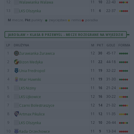
12
11
10
22-43
Walawianka Walawa
13
11
6
22-37
LKS Olszynka
M
mecze,
Pkt
punkty ·
zwycięstwo
remis
porażka
JAROSŁAW > KLASA B PRZEMYŚL - MECZE ROZEGRANE NA WYJEŹDZIE
LP
DRUŻYNA
M
PKT
GOLE
FORMA
1
12
30
45-17
Żurawianka Żurawica
2
11
22
44-18
Bizon Medyka
3
11
19
32-22
Unia Fredropol
4
11
19
31-30
Wiar Huwniki
5
11
16
21-24
LKS Niziny
6
12
16
30-22
LKS Ujkowice
7
12
14
21-32
Czarni Bolestraszyce
8
11
12
11-35
Artmax Pikulice
9
12
10
26-44
LKS Olszynka
10
11
9
13-34
Rada Orzechowce