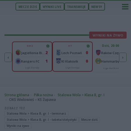
MECZE DZIŚ
WYNIKI LIVE
TRANSMISJE
NEWSY
WYNIKI NA ŻYWO
U
Dziś, 20:00
90+3
HT
1
2
0
Ferencvaros Budapeszt
-
Jagiellonia Białystok
Lech Poznań
Raków Częstochowa
‹
›
0
1
0
ze
-
Rangers FC
KI Klaksvik
Hammarby IF
Liga Europy
Liga Europy
Liga Konferencji
Strona główna
Piłka nożna
Stalowa Wola > Klasa B, gr. I
OKS Wielowieś – KS Żupawa
ZOBACZ TEŻ
Stalowa Wola > Klasa B, gr. I - terminarz
Stalowa Wola > Klasa B, gr. I - tabela/statystyki
Mecze dziś
Wyniki na żywo