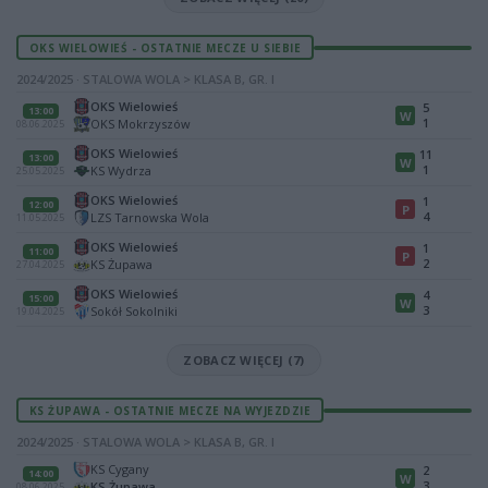
OKS WIELOWIEŚ - OSTATNIE MECZE U SIEBIE
2024/2025 · STALOWA WOLA > KLASA B, GR. I
OKS Wielowieś
5
13:00
W
1
OKS Mokrzyszów
08.06.2025
OKS Wielowieś
11
13:00
W
1
KS Wydrza
25.05.2025
OKS Wielowieś
1
12:00
P
4
LZS Tarnowska Wola
11.05.2025
OKS Wielowieś
1
11:00
P
2
KS Żupawa
27.04.2025
OKS Wielowieś
4
15:00
W
3
Sokół Sokolniki
19.04.2025
ZOBACZ WIĘCEJ (7)
KS ŻUPAWA - OSTATNIE MECZE NA WYJEZDZIE
2024/2025 · STALOWA WOLA > KLASA B, GR. I
KS Cygany
2
14:00
W
3
KS Żupawa
08.06.2025