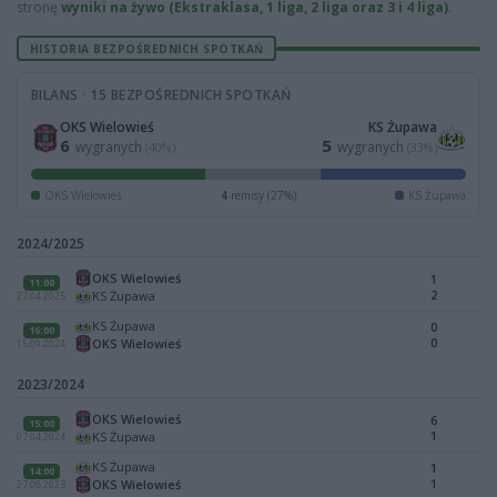
stronę
wyniki na żywo (Ekstraklasa, 1 liga, 2 liga oraz 3 i 4 liga)
.
HISTORIA BEZPOŚREDNICH SPOTKAŃ
BILANS · 15 BEZPOŚREDNICH SPOTKAŃ
OKS Wielowieś
KS Żupawa
6
5
wygranych
wygranych
(40%)
(33%)
OKS Wielowieś
4
remisy (27%)
KS Żupawa
2024/2025
OKS Wielowieś
1
11:00
2
KS Żupawa
27.04.2025
KS Żupawa
0
16:00
0
OKS Wielowieś
15.09.2024
2023/2024
OKS Wielowieś
6
15:00
1
KS Żupawa
07.04.2024
KS Żupawa
1
14:00
1
OKS Wielowieś
27.08.2023