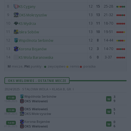
8
12
15
25-28
KS Cygany
9
13
13
21-32
OKS Mokrzyszów
10
13
11
18-70
KS Wydrza
11
13
10
19-51
Iskra Sobów
12
12
8
14-44
Wspólnota Serbinów
13
12
3
14-70
Korona Bojanów
14
6
0
3-37
KS Wola Baranowska
M
mecze,
Pkt
punkty ·
zwycięstwo
remis
porażka
OKS WIELOWIEŚ - OSTATNIE MECZE
2024/2025 · STALOWA WOLA > KLASA B, GR. I
Wspólnota Serbinów
3
11:00
W
9
OKS Wielowieś
15.06.2025
OKS Wielowieś
5
13:00
W
1
OKS Mokrzyszów
08.06.2025
Korona Bojanów
0
14:00
W
6
OKS Wielowieś
01.06.2025