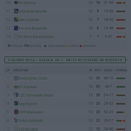
10
12
10
21-49
KS Wydrza
11
12
9
19-38
OKS Mokrzyszów
12
12
7
18-50
Iskra Sobów
13
13
6
13-48
Korona Bojanów
14
7
1
3-37
KS Wola Baranowska
M
mecze,
Pkt
punkty ·
zwycięstwo
remis
porażka
STALOWA WOLA > KLASA B, GR. I - MECZE ROZEGRANE NA WYJEŹDZIE
LP
DRUŻYNA
M
PKT
GOLE
FORMA
1
12
36
66-15
Koniczynka Ocice
2
13
35
49-7
KS Żupawa
3
13
29
54-17
LZS Tarnowska Wola
4
13
25
29-32
Łęg Kopcie
5
13
23
52-23
OKS Wielowieś
6
12
22
29-17
Sokół Sokolniki
7
12
15
36-40
LZS Krzątka