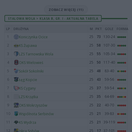
ZOBACZ WIĘCEJ (11)
STALOWA WOLA > KLASA B, GR. I - AKTUALNA TABELA
LP
DRUŻYNA
M
PKT
GOLE
FORMA
1
25
73
130-24
Koniczynka Ocice
2
25
58
107-30
KS Żupawa
3
25
55
105-34
LZS Tarnowska Wola
4
25
50
117-40
OKS Wielowieś
5
25
48
83-40
Sokół Sokolniki
6
25
43
59-56
Łęg Kopcie
7
25
37
59-54
KS Cygany
8
25
35
64-69
LZS Krzątka
9
25
22
40-70
OKS Mokrzyszów
10
25
21
39-83
Wspólnota Serbinów
11
25
21
39-119
KS Wydrza
12
25
17
37-101
Iskra Sobów