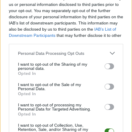
Wynik meczu OKS Wielowieś vs KS Żupawa
us or personal information disclosed to third parties prior to
Po zakończeniu spotkania automatycznie publikujemy
oficjalny wynik
your opt-out. You may separately opt-out of the further
spotkania
, a także dane meczowe, jeśli są dostępne.
disclosure of your personal information by third parties on the
Pełny harmonogram rozgrywek dostępny jest tutaj:
Stalowa Wola >
IAB’s list of downstream participants. This information may
Klasa B, gr. I - terminarz
.
also be disclosed by us to third parties on the
IAB’s List of
Downstream Participants
that may further disclose it to other
Informacje o składach i strzelcach
third parties.
W miarę dostępności danych, publikujemy
składy wyjściowe,
rezerwowych, zmiany oraz listę strzelców bramek
. Informacje te
Please note that this website/app uses one or more Google
Personal Data Processing Opt Outs
aktualizujemy zależnie od poziomu ligi i dostępnych źródeł.
services and may gather and store information including but
not limited to your visit or usage behaviour. You may click to
I want to opt-out of the Sharing of my
Śledź mecze swojej drużyny
personal data.
grant or deny consent to Google and its third-party tags to
Jeśli jesteś kibicem klubu OKS Wielowieś lub KS Żupawa - zaglądaj tutaj
Opted In
use your data for below specified purposes in below Google
częściej. Nasz serwis regularnie dostarcza informacje o
terminach
consent section.
meczów, wynikach, transferach i newsach klubowych
.
I want to opt-out of the Sale of my
Personal Data.
PodkarpacieLive.pl to największa baza
meczów lokalnych drużyn
Opted In
piłkarskich
w województwie. Sprawdź nasze relacje, śledź ulubioną ligę i
bądź na bieżąco z wydarzeniami z boisk!
I want to opt-out of processing my
Personal Data for Targeted Advertising.
Analiza przed meczem: OKS Wielowieś vs KS Żupawa
Opted In
Mecz
OKS Wielowieś - KS Żupawa
odbędzie się w ramach 19. kolejki -
Stalowa Wola > Klasa B, gr. I. Spotkanie zostanie rozegrane w dniu 27
I want to opt-out of Collection, Use,
Retention, Sale, and/or Sharing of my
kwietnia 2025. Początek meczu o godz. 11:00.