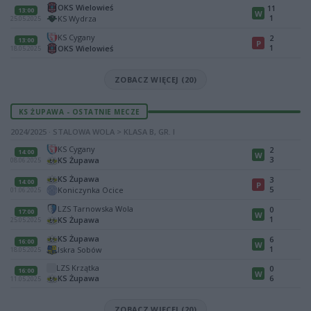
OKS Wielowieś
11
13:00
W
1
KS Wydrza
25.05.2025
KS Cygany
2
13:00
P
1
OKS Wielowieś
18.05.2025
ZOBACZ WIĘCEJ (20)
KS ŻUPAWA - OSTATNIE MECZE
2024/2025 · STALOWA WOLA > KLASA B, GR. I
KS Cygany
2
14:00
W
3
KS Żupawa
08.06.2025
KS Żupawa
3
14:00
P
5
Koniczynka Ocice
01.06.2025
LZS Tarnowska Wola
0
17:00
W
1
KS Żupawa
25.05.2025
KS Żupawa
6
16:00
W
1
Iskra Sobów
18.05.2025
LZS Krzątka
0
16:00
W
KS Żupawa
6
11.05.2025
ZOBACZ WIĘCEJ (20)