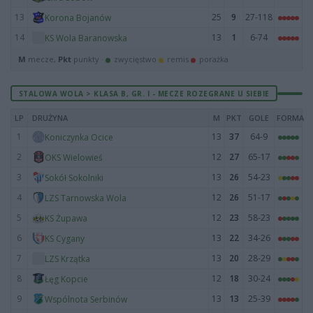
13
25
9
27-118
Korona Bojanów
14
13
1
6-74
KS Wola Baranowska
M
mecze,
Pkt
punkty ·
zwycięstwo
remis
porażka
STALOWA WOLA > KLASA B, GR. I - MECZE ROZEGRANE U SIEBIE
LP
DRUŻYNA
M
PKT
GOLE
FORMA
1
13
37
64-9
Koniczynka Ocice
2
12
27
65-17
OKS Wielowieś
3
13
26
54-23
Sokół Sokolniki
4
12
26
51-17
LZS Tarnowska Wola
5
12
23
58-23
KS Żupawa
6
13
22
34-26
KS Cygany
7
13
20
28-29
LZS Krzątka
8
12
18
30-24
Łęg Kopcie
9
13
13
25-39
Wspólnota Serbinów