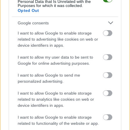
Personal Data that Is Unrelated with the
Purposes for which it was collected.
OKS Wielowieś
przystępuje do tego spotkania w roli gospodarza. Jak
Opted Out
drużyna radzi sobie w sezonie 2024/2025 rozgrywek Stalowa Wola >
Klasa B, gr. I przed własną publicznością? Na tej stronie możecie
zobaczyć tabelę uwzględniającą tylko mecze u siebie. W tabeli biorącej
Google consents
pod uwagę tylko mecze wyjazdowe możecie natomiast sprawdzić jak
spisuje się klub
KS Żupawa
.
I want to allow Google to enable storage
related to advertising like cookies on web or
Stalowa Wola > Klasa B, gr. I - sytuacja w tabeli
device identifiers in apps.
Przed meczami 19. kolejki - Stalowa Wola > Klasa B, gr. I gospodarze (OKS
Wielowieś) zajmują
5. miejsce
w tabeli. Goście (KS Żupawa) plasują się na
I want to allow my user data to be sent to
2. miejscu.
Google for online advertising purposes.
Poniżej znajdziesz także ostatnie mecze obu drużyn oraz statystyki
bramkowe.
I want to allow Google to send me
personalized advertising.
OKS Wielowieś vs. KS Żupawa - relacja, wynik na żywo, transmisja
Wynik meczu OKS Wielowieś - KS Żupawa znajdziesz na naszej stronie
I want to allow Google to enable storage
zaraz po jego zakończeniu. Jeżeli szukasz informacji meczowych, zajrzyj
related to analytics like cookies on web or
tutaj:
OKS Wielowieś vs. KS Żupawa - wynik, składy, strzelcy
device identifiers in apps.
Jeżeli w internecie lub TV dostępna jest
transmisja na żywo z meczu
OKS Wielowieś vs. KS Żupawa
albo innych spotkań Stalowa Wola >
I want to allow Google to enable storage
Klasa B, gr. I na pewno znajdziesz takie informacje na naszym portalu.
related to functionality of the website or app.
Możliwe jednak, że nigdzie nie pojawi się stream online z tego pojedynku.
Śledź portal podkarpacieLIVE.pl i bądź na bieżąco.