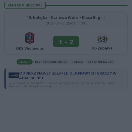
CENTRUM MECZOWE
19. kolejka - Stalowa Wola > Klasa B, gr. I
2025-04-27, godz. 11:00
1
-
2
KS Żupawa
OKS Wielowieś
RELACJA
BEZPOŚREDNIE MECZE
TABELA
OSTATNIE MECZE
ODBIERZ NAWET 2026 PLN DLA NOWYCH GRACZY W
ADMIRALBET
Tylko dla osób pełnoletnich 18+. Reklamujemy tylko legalnych bukmacherów. Hazard
stwarza ryzyko straty finansowej.