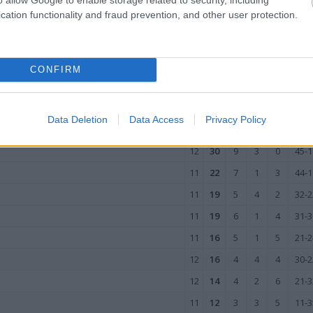
12
11
3
2
7
30-3
cation functionality and fraud prevention, and other user protection.
11
10
3
1
7
22-4
11
6
1
3
7
22-3
wo
remis
porażka
CONFIRM
EŹDZIE
Data Deletion
Data Access
Privacy Policy
M
PKT
Z
R
P
GOL
12
30
9
3
0
45-1
11
22
7
1
3
44-1
11
19
5
4
2
32-2
11
19
6
1
4
31-3
11
16
5
1
5
21-2
12
16
4
4
4
30-2
12
14
4
2
6
21-3
11
12
3
3
5
11-3