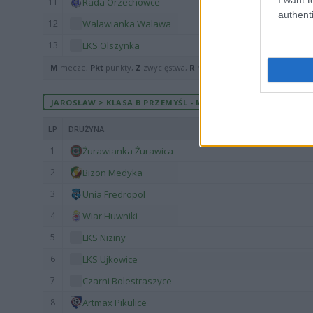
11
Rada Orzechowce
authenti
12
Walawianka Walawa
13
LKS Olszynka
M
mecze,
Pkt
punkty,
Z
zwycięstwa,
R
remisy,
P
porażki ·
zwycięst
JAROSŁAW > KLASA B PRZEMYŚL - MECZE ROZEGRANE NA WYJ
LP
DRUŻYNA
1
Żurawianka Żurawica
2
Bizon Medyka
3
Unia Fredropol
4
Wiar Huwniki
5
LKS Niziny
6
LKS Ujkowice
7
Czarni Bolestraszyce
8
Artmax Pikulice