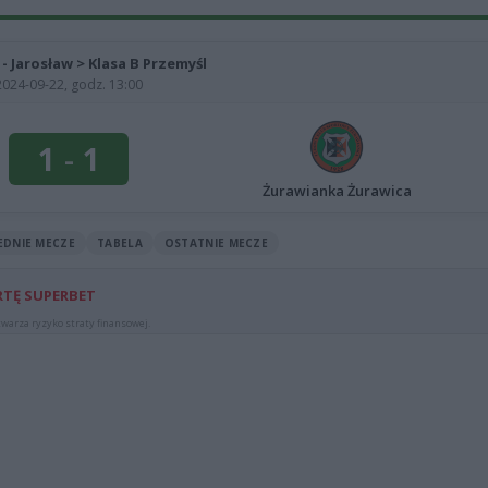
 - Jarosław > Klasa B Przemyśl
2024-09-22, godz. 13:00
1
-
1
Żurawianka Żurawica
EDNIE MECZE
TABELA
OSTATNIE MECZE
RTĘ SUPERBET
warza ryzyko straty finansowej.