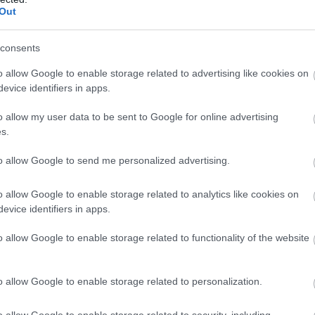
Out
wo
remis
porażka
consents
E
o allow Google to enable storage related to advertising like cookies on
M
PKT
Z
R
P
GOL
evice identifiers in apps.
12
28
9
1
2
51-1
o allow my user data to be sent to Google for online advertising
11
26
8
2
1
52-1
s.
12
25
8
1
3
36-2
to allow Google to send me personalized advertising.
12
24
7
3
2
33-1
12
22
7
1
4
28-2
o allow Google to enable storage related to analytics like cookies on
11
20
6
2
3
29-1
evice identifiers in apps.
11
16
5
1
5
25-2
o allow Google to enable storage related to functionality of the website
12
13
3
4
5
23-4
6
11
3
2
1
15-1
o allow Google to enable storage related to personalization.
11
11
3
2
6
22-3
o allow Google to enable storage related to security, including