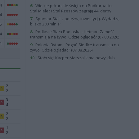
4
6.
Wielkie piłkarskie święto na Podkarpaciu.
Stal Mielec i Stal Rzeszów zagrają 44. derby
4
7.
Sponsor Stali z potężną inwestycją. Wydadzą
blisko 280 mln zł
5
8.
Podlasie Biała Podlaska - Hetman Zamość
4
transmisja na żywo. Gdzie oglądać? (07.08.2026)
1
9.
Polonia Bytom - Pogoń Siedlce transmisja na
żywo. Gdzie oglądać? (07.08.2026)
10.
Stało się! Kacper Marszalik ma nowy klub
2
R
2
3
P
4
2
R
2
1
P
2