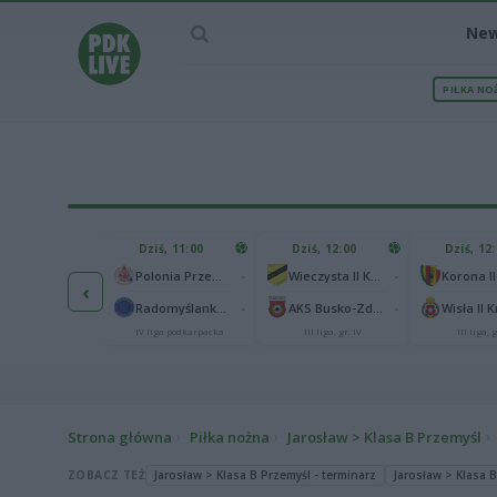
Ne
PIŁKA NO
IEC MECZU
Dziś, 11:00
Dziś, 12:00
Dziś, 12
1
Polonia Warszawa
-
-
Polonia Przemyśl
Wieczysta II Kraków
Korona II
‹
1
ch Chorzów
-
-
Radomyślanka Radomyśl Wielki
AKS Busko-Zdrój
Wisła II 
I liga
IV liga podkarpacka
III liga, gr. IV
III liga, g
Strona główna
Piłka nożna
Jarosław > Klasa B Przemyśl
ZOBACZ TEŻ
Jarosław > Klasa B Przemyśl - terminarz
Jarosław > Klasa B