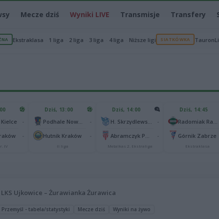
wsy
Mecze dziś
Wyniki LIVE
Transmisje
Transfery
ŻNA
Ekstraklasa
1 liga
2 liga
3 liga
4 liga
Niższe ligi
SIATKÓWKA
TauronL
:00
Dziś, 13:00
Dziś, 14:00
Dziś, 14:45
-
-
-
 Kielce
Podhale Nowy Targ
H. Skrzydlewska Orzeł Łódź
Radomiak Radom
-
-
-
Kraków
Hutnik Kraków
Abramczyk Polonia Bydgoszcz
Górnik Zabrze
r. IV
II liga
Metalkas 2. Ekstraliga
Ekstraklasa
LKS Ujkowice – Żurawianka Żurawica
 Przemyśl - tabela/statystyki
Mecze dziś
Wyniki na żywo