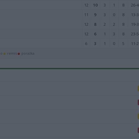
12
10
3
1
8
26-4
11
9
3
0
8
13-3
12
8
2
2
8
19-3
12
6
1
3
8
23-5
6
3
1
0
5
11-2
wo
remis
porażka