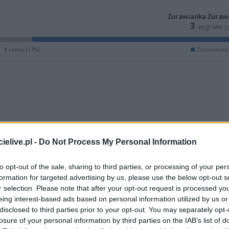
Żurawianka Żuraw
3
wygrane
(
1
remis (17%)
Żurawianka
elive.pl -
Do Not Process My Personal Information
to opt-out of the sale, sharing to third parties, or processing of your per
formation for targeted advertising by us, please use the below opt-out s
r selection. Please note that after your opt-out request is processed y
eing interest-based ads based on personal information utilized by us or
disclosed to third parties prior to your opt-out. You may separately opt-
ZOBACZ WIĘCEJ (2)
losure of your personal information by third parties on the IAB’s list of