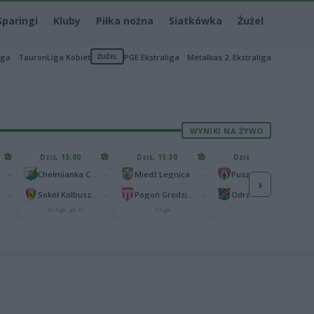
Sparingi
Kluby
Piłka nożna
Siatkówka
Żużel
iga
TauronLiga Kobiet
ŻUŻEL
PGE Ekstraliga
Metalkas 2. Ekstraliga
WYNIKI NA ŻYWO
Dziś, 15:00
Dziś, 15:30
Dziś, 15:30
-
-
-
-
Chełmianka Chełm
Miedź Legnica
Puszcza Niepołomice
›
-
-
-
-
Sokół Kolbuszowa Dolna
Pogoń Grodzisk Mazowiecki
Odra Opole
III liga, gr. IV
I liga
I liga