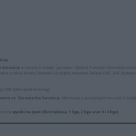
live)
a Żurawica
w ramach 6. kolejki - Jarosław > Klasa B Przemyśl. Informacje mecz
wica, a także strzelcy bramek i szczegóły meczowe. Relacja LIVE - jeśli dostępn
cja TWK (tylko wynik końcowy)
owice vs. Żurawianka Żurawica
, informacje o pozostałych meczach 6. kolejk
ą stronę
wyniki na żywo (Ekstraklasa, 1 liga, 2 liga oraz 3 i 4 liga)
.