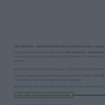
LKS Ujkowice - Żurawianka Żurawica (wynik na żywo, relacja 
Tutaj znajdziesz wyniki na żywo meczu
LKS Ujkowice - Żurawiank
na żywo (jeśli dostępna), kiedy mecz LKS Ujkowice - Żurawianka Żura
poniżej.
Jeśli relacja na żywo nie jest dostępna - przy meczu widnieje adnota
Poniżej znajdziesz również historę bezpośrednich spotkań
LKS Ujk
> Klasa B Przemyśl oraz aktualną tabelę rozgrywek.
Jeśli interesują Cię relacje LIVE z meczów piłki nożnej, sprawdź nasz
HISTORIA BEZPOŚREDNICH SPOTKAŃ