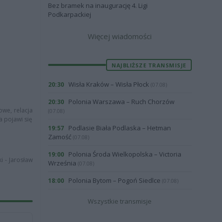
Bez bramek na inaugurację 4. Ligi
Podkarpackiej
Więcej wiadomości
NAJBLIŻSZE TRANSMISJE
Wisła Kraków – Wisła Płock
20:30
(07.08)
Polonia Warszawa – Ruch Chorzów
20:30
owe, relacja
(07.08)
a pojawi się
Podlasie Biała Podlaska – Hetman
19:57
Zamość
(07.08)
Polonia Środa Wielkopolska – Victoria
19:00
i - Jarosław
Września
(07.08)
Polonia Bytom – Pogoń Siedlce
18:00
(07.08)
Wszystkie transmisje