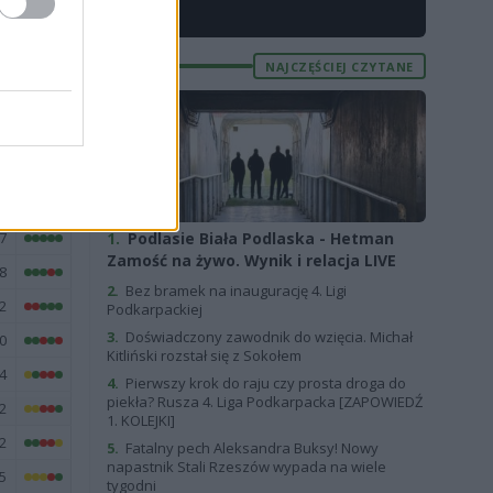
4
X
3
NAJCZĘŚCIEJ CZYTANE
7
E
FORMA
7
1.
Podlasie Biała Podlaska - Hetman
Zamość na żywo. Wynik i relacja LIVE
8
2.
Bez bramek na inaugurację 4. Ligi
2
Podkarpackiej
3.
Doświadczony zawodnik do wzięcia. Michał
0
Kitliński rozstał się z Sokołem
4
4.
Pierwszy krok do raju czy prosta droga do
piekła? Rusza 4. Liga Podkarpacka [ZAPOWIEDŹ
2
1. KOLEJKI]
2
5.
Fatalny pech Aleksandra Buksy! Nowy
napastnik Stali Rzeszów wypada na wiele
5
tygodni