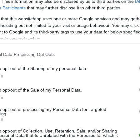
. This information may also be disclosed by us to third parties on the
IA
Participants
that may further disclose it to other third parties.
M
PKT
Z
R
P
GOL
 that this website/app uses one or more Google services and may gath
23
56
17
5
1
97-2
including but not limited to your visit or usage behaviour. You may click 
23
50
16
2
5
95-3
 to Google and its third-party tags to use your data for below specifi
ogle consent section.
23
44
13
5
5
68-4
23
43
13
4
6
64-4
l Data Processing Opt Outs
23
38
12
2
9
49-4
o opt-out of the Sharing of my personal data.
23
36
10
6
7
59-3
In
23
25
7
4
12
43-6
23
25
6
7
10
34-7
o opt-out of the Sale of my Personal Data.
In
23
24
7
3
13
44-6
23
20
6
2
15
43-6
to opt-out of processing my Personal Data for Targeted
ing.
23
16
4
4
15
48-8
In
23
16
4
4
15
45-9
o opt-out of Collection, Use, Retention, Sale, and/or Sharing
ersonal Data that Is Unrelated with the Purposes for which it
12
14
4
2
6
26-3
lected.