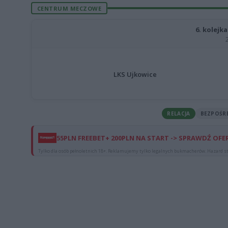
CENTRUM MECZOWE
6. kolejka
LKS Ujkowice
RELACJA
BEZPOŚR
55PLN FREEBET+ 200PLN NA START -> SPRAWDŹ OFE
Tylko dla osób pełnoletnich 18+. Reklamujemy tylko legalnych bukmacherów. Hazard st