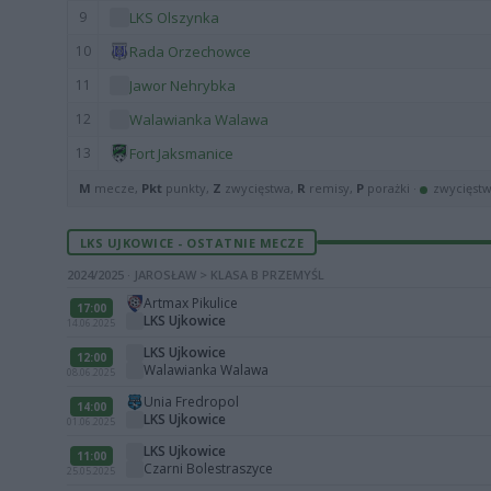
9
LKS Olszynka
10
Rada Orzechowce
11
Jawor Nehrybka
12
Walawianka Walawa
13
Fort Jaksmanice
M
mecze,
Pkt
punkty,
Z
zwycięstwa,
R
remisy,
P
porażki ·
zwycięst
LKS UJKOWICE - OSTATNIE MECZE
2024/2025 · JAROSŁAW > KLASA B PRZEMYŚL
Artmax Pikulice
17:00
LKS Ujkowice
14.06.2025
LKS Ujkowice
12:00
Walawianka Walawa
08.06.2025
Unia Fredropol
14:00
LKS Ujkowice
01.06.2025
LKS Ujkowice
11:00
Czarni Bolestraszyce
25.05.2025