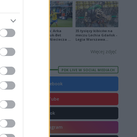
Ekstraklasa: Arka
35 tysięcy kibiców na
E
FORMA
Gdynia - Bruk-Bet
meczu Lechia Gdańsk -
Termalica Nieciecza 2-
Legia Warszawa
5
3 [ZDJĘCIA]
[OPRAWA, ZDJĘCIA]
Więcej zdjęć
1
4
PDK LIVE W SOCIAL MEDIACH
5
2
Facebook
6
YouTube
9
0
TikTok
1
Instagram
0