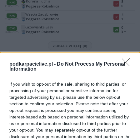
Korona Tuchla
8
14:00
P
0
Pogórze Rokietnica
11.05.2025
Wesoła Zadąbrowie
4
14:00
P
Pogórze Rokietnica
1
01.05.2025
Łazowianka Łazy
0
17:00
W
Pogórze Rokietnica
3
*
26.04.2025
ZOBACZ WIĘCEJ (8)
Mecz Łęg Łowce - Pogórze Rokietnica (Jarosław > Klasa B)
podkarpacielive.pl -
Do Not Process My Personal
Spotkanie pomiędzy
Łęg Łowce i Pogórze Rokietnica
rozegrane
Information
zostanie w ramach Jarosław > Klasa B (11. kolejki - Jarosław > Klasa B).
Na stronie
PodkarpacieLive.pl
znajdziesz
wynik meczu, strzelców
If you wish to opt-out of the sale, sharing to third parties, or
bramek, kartki, składy, statystyki i informacje o przebiegu
processing of your personal or sensitive information for
spotkania
. To kompletne źródło danych dla kibiców i pasjonatów
targeted advertising by us, please use the below opt-out
lokalnej piłki nożnej. Jeżeli aktualnie nie widzisz tutaj danych z pewnością
pracujemy nad tym żeby je uzupełnić.
section to confirm your selection. Please note that after your
opt-out request is processed you may continue seeing
Wynik meczu Łęg Łowce vs Pogórze Rokietnica
interest-based ads based on personal information utilized by
Po zakończeniu spotkania automatycznie publikujemy
oficjalny wynik
us or personal information disclosed to third parties prior to
spotkania
, a także dane meczowe, jeśli są dostępne.
your opt-out. You may separately opt-out of the further
Pełny harmonogram rozgrywek dostępny jest tutaj:
disclosure of your personal information by third parties on the
Jarosław > Klasa B -