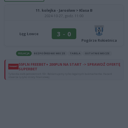
11. kolejka - Jarosław > Klasa B
2024-10-27, godz. 11:00
3
-
0
Łęg Łowce
Pogórze Rokietnica
RELACJA
BEZPOŚREDNIE MECZE
TABELA
OSTATNIE MECZE
55PLN FREEBET+ 200PLN NA START -> SPRAWDŹ OFERTĘ
SUPERBET
Tylko dla osób pełnoletnich 18+. Reklamujemy tylko legalnych bukmacherów. Hazard
stwarza ryzyko straty finansowej.