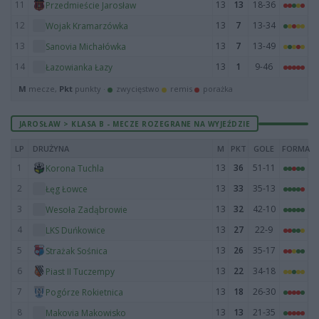
11
13
13
18-36
Przedmieście Jarosław
12
13
7
13-34
Wojak Kramarzówka
13
13
7
13-49
Sanovia Michałówka
14
13
1
9-46
Łazowianka Łazy
M
mecze,
Pkt
punkty ·
zwycięstwo
remis
porażka
JAROSŁAW > KLASA B - MECZE ROZEGRANE NA WYJEŹDZIE
LP
DRUŻYNA
M
PKT
GOLE
FORMA
1
13
36
51-11
Korona Tuchla
2
13
33
35-13
Łęg Łowce
3
13
32
42-10
Wesoła Zadąbrowie
4
13
27
22-9
LKS Duńkowice
5
13
26
35-17
Strażak Sośnica
6
13
22
34-18
Piast II Tuczempy
7
13
18
26-30
Pogórze Rokietnica
8
13
13
21-35
Makovia Makowisko