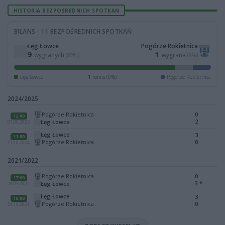
HISTORIA BEZPOŚREDNICH SPOTKAŃ
BILANS · 11 BEZPOŚREDNICH SPOTKAŃ
Łęg Łowce
Pogórze Rokietnica
9
1
wygranych
wygrana
(82%)
(9%)
Łęg Łowce
1
remis (9%)
Pogórze Rokietnica
2024/2025
Pogórze Rokietnica
0
12:00
2
Łęg Łowce
01.06.2025
Łęg Łowce
3
11:00
Pogórze Rokietnica
0
27.10.2024
2021/2022
Pogórze Rokietnica
0
17:00
3
*
Łęg Łowce
28.05.2022
Łęg Łowce
3
15:00
Pogórze Rokietnica
0
24.10.2021