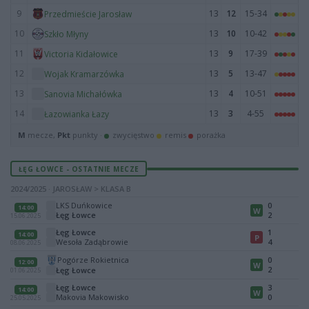
9
13
12
15-34
Przedmieście Jarosław
10
13
10
10-42
Szkło Młyny
11
13
9
17-39
Victoria Kidałowice
12
13
5
13-47
Wojak Kramarzówka
13
13
4
10-51
Sanovia Michałówka
14
13
3
4-55
Łazowianka Łazy
M
mecze,
Pkt
punkty ·
zwycięstwo
remis
porażka
ŁĘG ŁOWCE - OSTATNIE MECZE
2024/2025 · JAROSŁAW > KLASA B
LKS Duńkowice
0
14:00
W
Łęg Łowce
2
15.06.2025
Łęg Łowce
1
14:00
P
Wesoła Zadąbrowie
4
08.06.2025
Pogórze Rokietnica
0
12:00
W
2
Łęg Łowce
01.06.2025
Łęg Łowce
3
14:00
W
Makovia Makowisko
0
25.05.2025