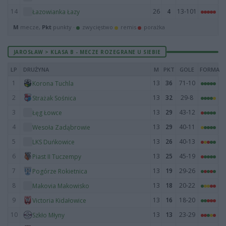
14
26
4
13-101
Łazowianka Łazy
M
mecze,
Pkt
punkty ·
zwycięstwo
remis
porażka
JAROSŁAW > KLASA B - MECZE ROZEGRANE U SIEBIE
LP
DRUŻYNA
M
PKT
GOLE
FORMA
1
13
36
71-10
Korona Tuchla
2
13
32
29-8
Strażak Sośnica
3
13
29
43-12
Łęg Łowce
4
13
29
40-11
Wesoła Zadąbrowie
5
13
26
40-13
LKS Duńkowice
6
13
25
45-19
Piast II Tuczempy
7
13
19
29-26
Pogórze Rokietnica
8
13
18
20-22
Makovia Makowisko
9
13
16
18-20
Victoria Kidałowice
10
13
13
23-29
Szkło Młyny