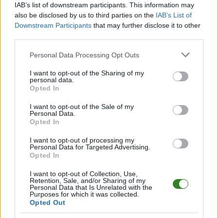
terminarz
.
IAB’s list of downstream participants. This information may
also be disclosed by us to third parties on the
IAB’s List of
Informacje o składach i strzelcach
Downstream Participants
that may further disclose it to other
W miarę dostępności danych, publikujemy
składy wyjściowe,
third parties.
rezerwowych, zmiany oraz listę strzelców bramek
. Informacje te
aktualizujemy zależnie od poziomu ligi i dostępnych źródeł.
Please note that this website/app uses one or more Google
Personal Data Processing Opt Outs
services and may gather and store information including but
Śledź mecze swojej drużyny
not limited to your visit or usage behaviour. You may click to
I want to opt-out of the Sharing of my
Jeśli jesteś kibicem klubu Łęg Łowce lub Pogórze Rokietnica - zaglądaj
personal data.
grant or deny consent to Google and its third-party tags to
tutaj częściej. Nasz serwis regularnie dostarcza informacje o
terminach
Opted In
use your data for below specified purposes in below Google
meczów, wynikach, transferach i newsach klubowych
.
consent section.
I want to opt-out of the Sale of my
PodkarpacieLive.pl to największa baza
meczów lokalnych drużyn
Personal Data.
piłkarskich
w województwie. Sprawdź nasze relacje, śledź ulubioną ligę i
Opted In
bądź na bieżąco z wydarzeniami z boisk!
I want to opt-out of processing my
Analiza przed meczem: Łęg Łowce vs Pogórze Rokietnica
Personal Data for Targeted Advertising.
Opted In
Mecz
Łęg Łowce - Pogórze Rokietnica
odbędzie się w ramach 11.
kolejki - Jarosław > Klasa B. Spotkanie zostanie rozegrane w dniu 27
października 2024. Początek meczu o godz. 11:00.
I want to opt-out of Collection, Use,
Retention, Sale, and/or Sharing of my
Łęg Łowce
przystępuje do tego spotkania w roli gospodarza. Jak
Personal Data that Is Unrelated with the
Purposes for which it was collected.
drużyna radzi sobie w sezonie 2024/2025 rozgrywek Jarosław > Klasa B
Opted Out
przed własną publicznością? Na tej stronie możecie zobaczyć tabelę
uwzględniającą tylko mecze u siebie. W tabeli biorącej pod uwagę tylko