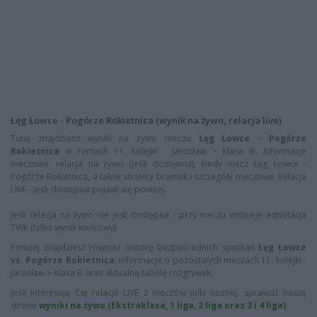
Łęg Łowce - Pogórze Rokietnica (wynik na żywo, relacja live)
Tutaj znajdziesz wyniki na żywo meczu
Łęg Łowce - Pogórze
Rokietnica
w ramach 11. kolejki - Jarosław > Klasa B. Informacje
meczowe, relacja na żywo (jeśli dostępna), kiedy mecz Łęg Łowce -
Pogórze Rokietnica, a także strzelcy bramek i szczegóły meczowe. Relacja
LIVE - jeśli dostępna pojawi się poniżej.
Jeśli relacja na żywo nie jest dostępna - przy meczu widnieje adnotacja
TWK (tylko wynik końcowy)
Poniżej znajdziesz również historę bezpośrednich spotkań
Łęg Łowce
vs. Pogórze Rokietnica
, informacje o pozostałych meczach 11. kolejki -
Jarosław > Klasa B oraz aktualną tabelę rozgrywek.
Jeśli interesują Cię relacje LIVE z meczów piłki nożnej, sprawdź naszą
stronę
wyniki na żywo (Ekstraklasa, 1 liga, 2 liga oraz 3 i 4 liga)
.