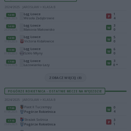
2024/2025 · JAROSŁAW > KLASA B
Łęg Łowce
1
14:00
P
Wesoła Zadąbrowie
4
08.06.2025
Łęg Łowce
3
14:00
W
Makovia Makowisko
0
25.05.2025
Łęg Łowce
5
14:00
W
Victoria Kidałowice
0
11.05.2025
Łęg Łowce
6
13:00
W
Szkło Młyny
0
01.05.2025
Łęg Łowce
3
17:00
W
Łazowianka Łazy
0
*
12.04.2025
ZOBACZ WIĘCEJ (8)
POGÓRZE ROKIETNICA - OSTATNIE MECZE NA WYJEZDZIE
2024/2025 · JAROSŁAW > KLASA B
Piast II Tuczempy
0
17:00
W
4
Pogórze Rokietnica
07.06.2025
Strażak Sośnica
3
17:15
P
1
Pogórze Rokietnica
25.05.2025