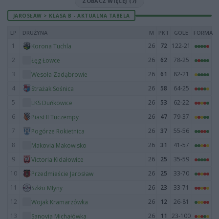
ZOBACZ WIĘCEJ (7)
JAROSŁAW > KLASA B - AKTUALNA TABELA
LP
DRUŻYNA
M
PKT
GOLE
FORMA
1
26
72
122-21
Korona Tuchla
2
26
62
78-25
Łęg Łowce
3
26
61
82-21
Wesoła Zadąbrowie
4
26
58
64-25
Strażak Sośnica
5
26
53
62-22
LKS Duńkowice
6
26
47
79-37
Piast II Tuczempy
7
26
37
55-56
Pogórze Rokietnica
8
26
31
41-57
Makovia Makowisko
9
26
25
35-59
Victoria Kidałowice
10
26
25
33-70
Przedmieście Jarosław
11
26
23
33-71
Szkło Młyny
12
26
12
26-81
Wojak Kramarzówka
13
26
11
23-100
Sanovia Michałówka