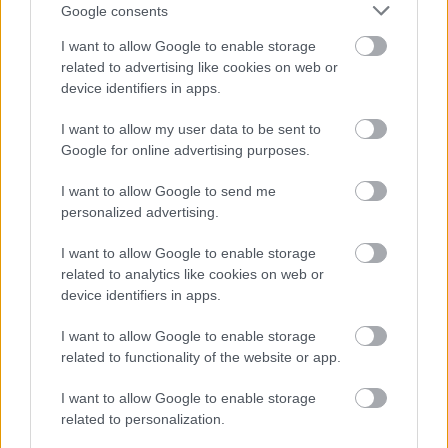
mecze wyjazdowe możecie natomiast sprawdzić jak spisuje się klub
Google consents
Pogórze Rokietnica
.
I want to allow Google to enable storage
Jarosław > Klasa B - sytuacja w tabeli
related to advertising like cookies on web or
Przed meczami 11. kolejki - Jarosław > Klasa B gospodarze (Łęg Łowce)
device identifiers in apps.
zajmują
2. miejsce
w tabeli. Goście (Pogórze Rokietnica) plasują się na
7.
miejscu.
I want to allow my user data to be sent to
Poniżej znajdziesz także ostatnie mecze obu drużyn oraz statystyki
Google for online advertising purposes.
bramkowe.
I want to allow Google to send me
Łęg Łowce vs. Pogórze Rokietnica - relacja, wynik na żywo,
personalized advertising.
transmisja
Wynik meczu Łęg Łowce - Pogórze Rokietnica znajdziesz na naszej stronie
I want to allow Google to enable storage
zaraz po jego zakończeniu. Jeżeli szukasz informacji meczowych, zajrzyj
related to analytics like cookies on web or
tutaj:
Łęg Łowce vs. Pogórze Rokietnica - wynik, składy, strzelcy
device identifiers in apps.
Jeżeli w internecie lub TV dostępna jest
transmisja na żywo z meczu
Łęg Łowce vs. Pogórze Rokietnica
albo innych spotkań Jarosław >
I want to allow Google to enable storage
Klasa B na pewno znajdziesz takie informacje na naszym portalu. Możliwe
related to functionality of the website or app.
jednak, że nigdzie nie pojawi się stream online z tego pojedynku. Śledź
portal podkarpacieLIVE.pl i bądź na bieżąco.
I want to allow Google to enable storage
related to personalization.