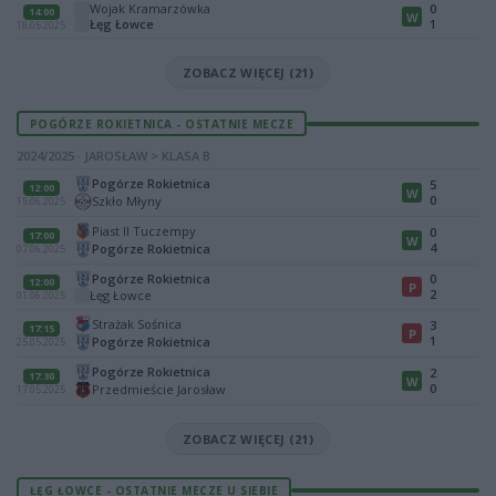
Wojak Kramarzówka
0
14:00
W
Łęg Łowce
1
18.05.2025
ZOBACZ WIĘCEJ (21)
POGÓRZE ROKIETNICA - OSTATNIE MECZE
2024/2025 · JAROSŁAW > KLASA B
Pogórze Rokietnica
5
12:00
W
0
Szkło Młyny
15.06.2025
Piast II Tuczempy
0
17:00
W
4
Pogórze Rokietnica
07.06.2025
Pogórze Rokietnica
0
12:00
P
2
Łęg Łowce
01.06.2025
Strażak Sośnica
3
17:15
P
1
Pogórze Rokietnica
25.05.2025
Pogórze Rokietnica
2
17:30
W
0
Przedmieście Jarosław
17.05.2025
ZOBACZ WIĘCEJ (21)
ŁĘG ŁOWCE - OSTATNIE MECZE U SIEBIE