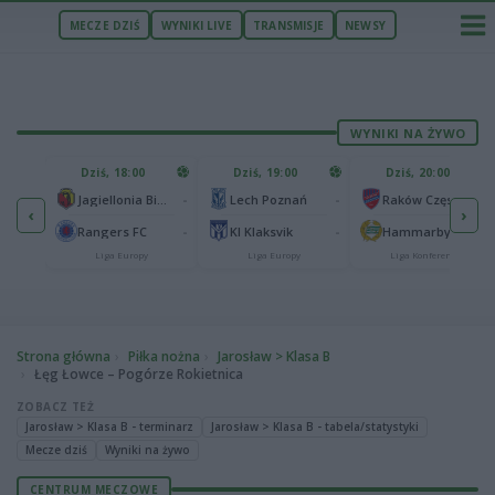
MECZE DZIŚ
WYNIKI LIVE
TRANSMISJE
NEWSY
WYNIKI NA ŻYWO
U
Dziś, 18:00
Dziś, 19:00
Dziś, 20:00
1
Ferencvaros Budapeszt
-
-
-
Jagiellonia Białystok
Lech Poznań
Raków Częstochowa
‹
›
0
ze
-
-
-
Rangers FC
KI Klaksvik
Hammarby IF
Liga Europy
Liga Europy
Liga Konferencji
Strona główna
Piłka nożna
Jarosław > Klasa B
Łęg Łowce – Pogórze Rokietnica
ZOBACZ TEŻ
Jarosław > Klasa B - terminarz
Jarosław > Klasa B - tabela/statystyki
Mecze dziś
Wyniki na żywo
CENTRUM MECZOWE