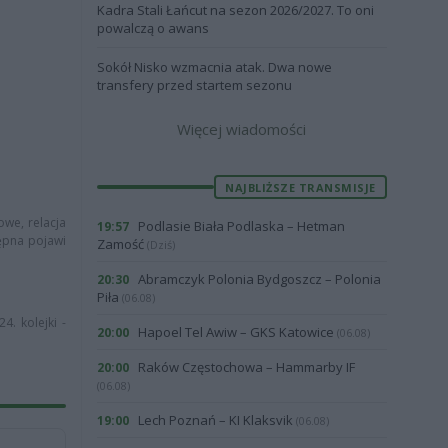
Kadra Stali Łańcut na sezon 2026/2027. To oni
powalczą o awans
Sokół Nisko wzmacnia atak. Dwa nowe
transfery przed startem sezonu
Więcej wiadomości
NAJBLIŻSZE TRANSMISJE
owe, relacja
Podlasie Biała Podlaska – Hetman
19:57
tępna pojawi
Zamość
(Dziś)
Abramczyk Polonia Bydgoszcz – Polonia
20:30
Piła
(06.08)
4. kolejki -
Hapoel Tel Awiw – GKS Katowice
20:00
(06.08)
Raków Częstochowa – Hammarby IF
20:00
(06.08)
Lech Poznań – KI Klaksvik
19:00
(06.08)