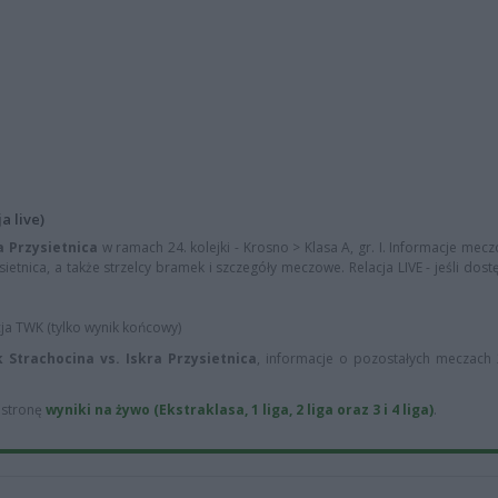
a live)
a Przysietnica
w ramach 24. kolejki - Krosno > Klasa A, gr. I. Informacje mecz
sietnica, a także strzelcy bramek i szczegóły meczowe. Relacja LIVE - jeśli dos
cja TWK (tylko wynik końcowy)
 Strachocina vs. Iskra Przysietnica
, informacje o pozostałych meczach 2
ą stronę
wyniki na żywo (Ekstraklasa, 1 liga, 2 liga oraz 3 i 4 liga)
.