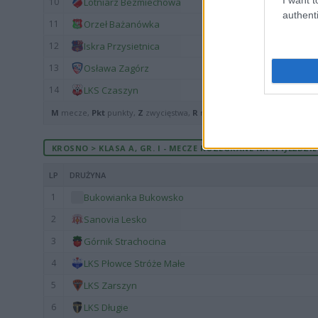
10
Lotniarz Bezmiechowa
authenti
11
Orzeł Bażanówka
12
Iskra Przysietnica
13
Osława Zagórz
14
LKS Czaszyn
M
mecze,
Pkt
punkty,
Z
zwycięstwa,
R
remisy,
P
porażki ·
zwycięst
KROSNO > KLASA A, GR. I - MECZE ROZEGRANE NA WYJEŹDZIE
LP
DRUŻYNA
1
Bukowianka Bukowsko
2
Sanovia Lesko
3
Górnik Strachocina
4
LKS Płowce Stróże Małe
5
LKS Zarszyn
6
LKS Długie