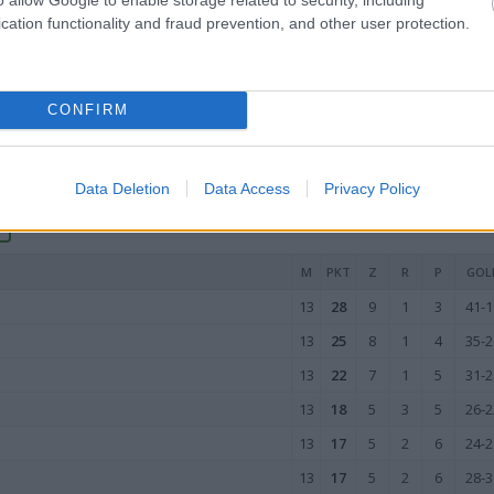
13
14
4
2
7
25-3
cation functionality and fraud prevention, and other user protection.
13
13
3
4
6
23-3
13
12
4
0
9
17-2
13
9
3
0
10
27-4
CONFIRM
13
5
1
2
10
21-4
wo
remis
porażka
Data Deletion
Data Access
Privacy Policy
M
PKT
Z
R
P
GOL
13
28
9
1
3
41-1
13
25
8
1
4
35-2
13
22
7
1
5
31-2
13
18
5
3
5
26-2
13
17
5
2
6
24-2
13
17
5
2
6
28-3